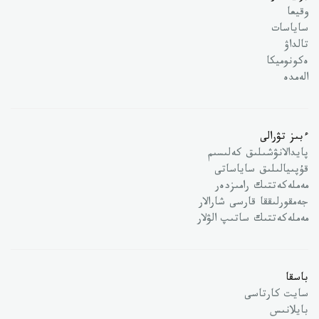
وقيعا
ساياسات
تالداۋ
ەكونوميكا
الەمدە
ءبىز تۋرالى
پايدالانۋشىلىق كەلىسىم
قۇپىيالىلىق ساياساتى
مەملەكەتتىك رامىزدەر
جەمقورلىققا قارسى شارالار
مەملەكەتتىك ساتىپ الۋلار
باسقا
سايت كارتاسى
بايلانىس