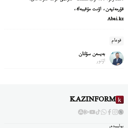
قۇرمەتپەن، اۋىت مۇقيبەك،
Abai.kz
قوعام
بەيسەن سۇلتان
اۆتور
KAZINFORM
بوليمدەر