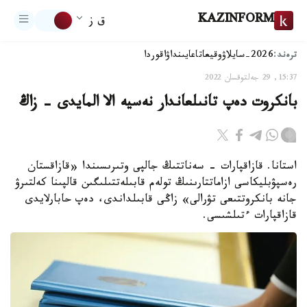
KAZINFORM
ق ز
ترەند:
2026-سايلاۋ
وقيعا
تاعايىنداۋ
اقوردا
15:37, 29 جەلتوقسان 2022
بانكروت دەپ تانىلعاندار نەسيە الا المايدى - زاڭ
استانا. قازاقپارات - سەناتتىڭ جالپى وتىرىسىندا «قازاقستان
رەسپۋبليكاسى ازاماتتارىنىڭ تولەم قابىلەتتىلىگىن قالپىنا كەلتىرۋ
جانە بانكروتتىعى تۋرالى» زاڭى قابىلداندى، دەپ حابارلايدى
قازاقپارات ءتىلشىسى.