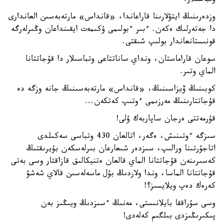
وتباسىلار.
وزدەرىنىڭ ايتۋلارىنا قاراعاندا، «قانداس» مارتەبەسىن العاندارى
دا جەتەرلىك ەكەن. ءبىر ءبولىمى ۇكىمەت ايقىنداعان وڭىرلەرگە
قونىستانعاندار بولىپ شىقتى.
سوعان قاراماستان، ونداي ساناتتاعى وتباسىلار دا قۇجاتتانا
الماي وتىر.
كوبىنىڭ ۆيزاسىنىڭ، «قانداس» مارتەبەسىنىڭ جانە وزگە دە
قۇجاتتارىنىڭ مەرزىمى ءوتىپ كەتكەن...
قۇرمەتتى ەرجان ساپاربەك ۇلى!
سىزگە ءوتىنىش، ەگەر، اتالعان 430 وتباسى سەكىلدى
اتاجۇرتىنا ورالىپ، سىزدەر شىعارعان بىرلەسكەن بۇيرىقتىڭ
كەسىرىنەن قۇجاتتانا الماي قالعان ەتنيكالىق قازاقتار وسى بەتى
قۇجاتتانا الماسا، وندا ولاردىڭ بۇل ماسەلەسىن قالاي شەشۋ
كەرەك دەپ ويلايسىز؟!
وسى سۇراققا بايلانىستى، مەنىڭ ءسىزدىڭ ويىڭىز بەن
پىكىرىڭىزدى بىلگىم كەلەدى!