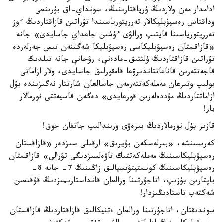
ادامدار مەن ولاردىڭ ۇرپاقتارىنىڭ، سونداي-اق بۇرىنعى
وداقتاس رەسپۋبليكالار تەرريتورياسىندا تۇراتىن قازاقتاردىڭ ءوز
تەرريتورياسىنا قايتىپ ورالۋى ءۇشىن جاعداي جاسايدى» جانە
«قازاقستان رەسپۋبليكاسى رەسپۋبليكا شەگىنەن تىس جەرلەردە
تۇراتىن قازاقتاردىڭ ۇلتتىق-مادەني، رۋحاني جانە تىلدىك
قاجەتتەرىن قاناعاتتاندىرۋعا قامقورلىق جاسايدى، ولار ازاماتى
بولىپ وتىرعان مەملەكەتتەرمەن جاسالعان شارتتار نەگىزىندە بۇل
ازاماتتاردىڭ مۇددەلەرىن قورعايدى» دەگەن قاسيەتتى نورمالار
بار!
قازىر بۇل نورمالاردىڭ بىرەۋى ورىندالىپ جاتقان جوق!
كەرىسىنشە، «بىرلەسكەن بۇيرىق» ارقىلى سىزدەر «قازاقستان
رەسپۋبليكاسىنىڭ مەملەكەتتىك تاۋەلسىزدىگى تۋرالى» قازاقستان
رەسپۋبليكاسىنىڭ كونستيتۋتسيالىق زاڭىنىڭ 7- جانە 8-
باپتارىن بۇزىپ، اتاجۇرتىنا ورالعان قانداستارىمىزدىڭ قۇقىعىن
شەكتەپ تاستادىڭىزدار!
سوندىقتان، اتاجۇرتىنا ورالعان ەتنيكالىق قازاقتاردىڭ قازاقستان