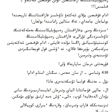
رەسپۋبليكاسىنىڭ ازاماتتىعىن الۋىن قۇقىعىن شەكتەۋ -
قىلمىس!!!
ادام قۇقىعىن بۇلاي شەكتەۋ تاۋەلسىز قازاقستاننىڭ تاريحىندا
بولماعان جاعداي، تەك ستالين زامانىندا بولعان!
ءسىزدىڭ وسى «قازاقستان رەسپۋبليكاسىنىڭ مەملەكەتتىك
تاۋەلسىزدىگى تۋرالى» قازاقستان رەسپۋبليكاسىنىڭ
كونستيتۋتسيالىق زاڭىنا مۇلدە قايشى، ادام قۇقىعىن شەكتەيتىن
بىرلەسكەن بۇيرىققا قالاي، نە ءۇشىن قول قويعانىڭىزدى
تۇسىنبەي وتىرمىن!
قۇرمەتتى ەرجان ساپاربەك ۇلى!
430 وتباسى - از سان ەمەس، مىڭنان استام ادام!
بۇل - مەنىڭ قولىما تۇسكەندەرى عانا!
ال، جالپى قۇجاتتانا الماي وتىرعان اعايىندارىمىزدىڭ سانى
بۇدان الدەقايدا كوپ، ەكى-ءۇش ەسە ارتىق بولۋى مۇمكىن.
تىزىمدىككە قاراپ وتىرساق، ولاردىڭ ءبىرازى كوپبالالى