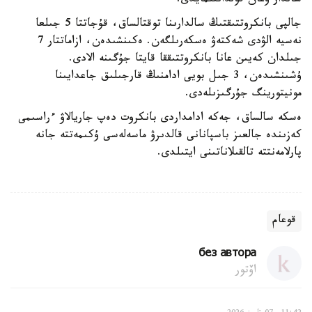
سالدار وعان قولدانىلمايدى.
جالپى بانكروتتىقتىڭ سالدارىنا توقتالساق، قۇجاتتا 5 جىلعا
نەسيە الۋدى شەكتەۋ ەسكەرىلگەن. ەكىنشىدەن، ازاماتتار 7
جىلدان كەيىن عانا بانكروتتىققا قايتا جۇگىنە الادى.
ۇشىنشىدەن، 3 جىل بويى ادامنىڭ قارجىلىق جاعدايىنا
مونيتورينگ جۇرگىزىلەدى.
ەسكە سالساق، جەكە ادامداردى بانكروت دەپ جاريالاۋ ءراسىمى
كەزىندە جالعىز باسپانانى قالدىرۋ ماسەلەسى ۇكىمەتتە جانە
پارلامەنتتە تالقىلاناتىنى ايتىلدى.
قوعام
без автора
اۆتور