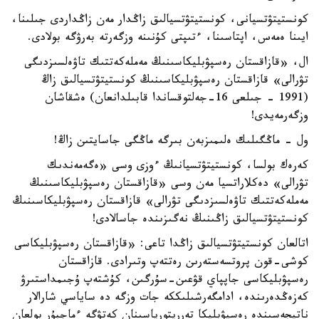
كونستيتۋتسيانى، كونستيتۋتسيالىق زاڭدار مەن زاڭداردى جىلىنا،
ايىنا ەمەس، اپتاسىنا، ءتىپتى كۇنىنە وزگەرتە بەرۋگە بولادى.
ال، «قازاقستان رەسپۋبليكاسىنىڭ مەملەكەتتىك تاۋەلسىزدىگى
تۋرالى» قازاقستان رەسپۋبليكاسىنىڭ كونستيتۋتسيالىق زاڭ
(1991 - جىلعى 16-جەلتوقساندا قابىلدانعان) ەشقاشان
وزگەرمەيدى!
ول - ماڭگىلىك ەلىمىزبەن بىرگە ماڭگى جاسايتىن زاڭ!
كەرەك بولسا، كونستيتۋتسيانىڭ ءوزى وسى «ەگەمەندىك
تۋرالى» دەكلاراتسيا مەن وسى «قازاقستان رەسپۋبليكاسىنىڭ
مەملەكەتتىك تاۋەلسىزدىگى تۋرالى» قازاقستان رەسپۋبليكاسىنىڭ
كونستيتۋتسيالىق زاڭىنىڭ نەگىزىندە جاسالادى!
اتالعان كونستيتۋتسيالىق زاڭدا تاعى: «قازاقستان رەسپۋبليكاسى
كوشى-قون پروتسەستەرىن رەتتەپ وتىرادى. قازاقستان
رەسپۋبليكاسى جاپپاي قۋعىن-سۇرگىن، كۇشتەپ ۇجىمداستىرۋ
كەزەڭدەرىندە، ادامگەرشىلىككە جات وزگە دە ساياسي شارالار
ناتيجەسىندە رەسپۋبليكا تەرريتورياسىنان كەتۋگە ءماجبۇر بولعان