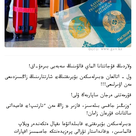
Фото: www.gov.kz
ولاردىڭ قۇجاتتانا الماي قالۋىنىڭ سەبەبى بىرەۋ-اق!
ول - اتالعان «بىرلەسكەن بۇيرىقتىڭ» شارتتارىنىڭ زاڭسىزدىعى
مەن اۋىرلىعى!!!
قۇرمەتتى ەرجان ساپاربەك ۇلى!
ءوزىڭىز جاقسى بىلەسىز، قازىر « زاڭ مەن ءتارتىپ!» قاعيداتى
سالتانات قۇرعان زامان!
«بىرلەسكەن بۇيرىقتى» قابىلداتۋعا ىقپال ەتكەندەر ويلاپ
قالماسىن، «قانداستار تۋرالى پرەزيدەنتكە جاعىمسىز اقپارات