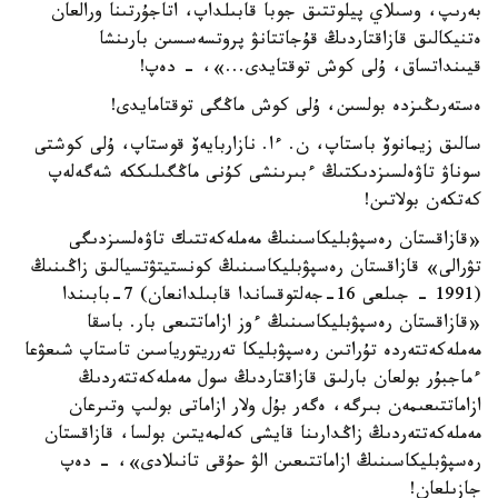
بەرىپ، وسىلاي پيلوتتىق جوبا قابىلداپ، اتاجۇرتىنا ورالعان
ەتنيكالىق قازاقتاردىڭ قۇجاتتانۋ پروتسەسسىن بارىنشا
قيىنداتساق، ۇلى كوش توقتايدى...»، - دەپ!
ەستەرىڭىزدە بولسىن، ۇلى كوش ماڭگى توقتامايدى!
سالىق زيمانوۆ باستاپ، ن. ءا. نازاربايەۆ قوستاپ، ۇلى كوشتى
سوناۋ تاۋەلسىزدىكتىڭ ءبىرىنشى كۇنى ماڭگىلىككە شەگەلەپ
كەتكەن بولاتىن!
«قازاقستان رەسپۋبليكاسىنىڭ مەملەكەتتىك تاۋەلسىزدىگى
تۋرالى» قازاقستان رەسپۋبليكاسىنىڭ كونستيتۋتسيالىق زاڭىنىڭ
(1991 - جىلعى 16-جەلتوقساندا قابىلدانعان) 7-بابىندا
«قازاقستان رەسپۋبليكاسىنىڭ ءوز ازاماتتىعى بار. باسقا
مەملەكەتتەردە تۇراتىن رەسپۋبليكا تەرريتورياسىن تاستاپ شىعۋعا
ءماجبۇر بولعان بارلىق قازاقتاردىڭ سول مەملەكەتتەردىڭ
ازاماتتىعىمەن بىرگە، ەگەر بۇل ولار ازاماتى بولىپ وتىرعان
مەملەكەتتەردىڭ زاڭدارىنا قايشى كەلمەيتىن بولسا، قازاقستان
رەسپۋبليكاسىنىڭ ازاماتتىعىن الۋ حۇقى تانىلادى»، - دەپ
جازىلعان!