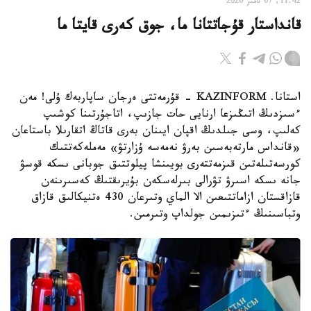
11:42, 07 تامىز 2026
قانداستار قۇجاتتانا ما، جوق كەرى قايتا ما
استانا. KAZINFORM - قۇرمەتتى ەرجان ساپاربەك ۇلى! مەن
ءسىزدىڭ اتىڭىزعا ارنايى حات جازىپ، اتاجۇرتىنا كوشىپ
كەلىپ، وسى جىلدىڭ اقپان ايىنان بەرى قاتاڭ اتقارىلا باستاعان
«قانداس مارتەبەسىن بەرۋ نەمەسە ۇزارتۋ» مەملەكەتتىك
كورسەتىلەتىن قىزمەتتەرى بويىنشا پيلوتتىق جوبانى ىسكە قوسۋ
جانە ىسكە اسىرۋ تۋرالى بىرلەسكەن بۇيرىقتىڭ كەسىرىنەن
قازاقستان ازاماتتىعىن الا الماي وتىرعان 430 ەتنيكالىق قازاق
وتباسىنىڭ ءتىزىمىن جولداپ وتىرمىن.