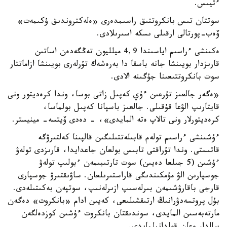
ءتيىس.
سوتتان تىس بانكروتتىق راسىمدەرى «ەلەكتروندىق ۇكىمەت»
ۆەب-پورتالى ارقىلى ىسكە اسىرىلادى.
ەكىنشى ءراسىم اياسىندا 4,9 ميلليون تەڭگەدەن اساتىن
قارىزدار بويىنشا جانە باسقا دا بەرەشەك تۇرلەرى بويىنشا ازاماتتار
سوت بانكروتتىعىنا جۇگىنە الادى.
«ەگەر جالعىز تۇرعىن ءۇي كەپىل زاتى بوسا، وندا كرەديتور ونى
قايتارىپ الۋعا قۇقىلى. جالعىز باسپانا كەپىل بولماسا،
كرەديتورلار ونى تالاپ ەتە المايدى»، - دەدى ۆيتسە- مينيستر.
ءۇشىنشى ءراسىم تولەم قابىلەتتىلىگىن قالپىنا كەلتىرۋگە
قاتىستى. وندا تۇراقتى تابىس بولعان جاعدايدا، قارىزدى تولەۋ
ءۇشىن (5 جىلعا دەيىن) سوت تارتىبىمەن ءبولىپ تولەۋ
جوسپارىن الۋ مۇمكىندىگى قاراستىرىلعان. ساۋىقتىرۋ جوسپارى
قارجى باقارۋشىمەن بىرلەسىپ ازىرلەنىپ، سوتپەن بەكىتىلەدى.
بۇل پروتسەدۋرانىڭ ارتىقشىلىعى، كەيىن ادام «بانكروت» دەگەن
مارتەبەسىن المايدى، سوندىقتان بانكروت ءۇشىن كوزدەلگەن