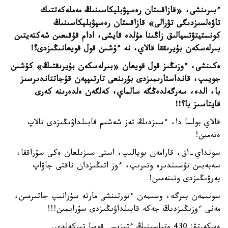
ءبىرىنشى، «قازاقستان رەسپۋبليكاسىنىڭ مەملەكەتتىك
تاۋەلسىزدىگى تۋرالى» قازاقستان رەسپۋبليكاسىنىڭ
كونستيتۋتسيالىق زاڭىنا مۇلدە قايشى، ادام قۇقىعىن شەكتەيتىن
بىرلەسكەن بۇيرىققا قالاي، نە ءۇشىن قول قويعانىڭىزدى؟!
ەكىنشى، ءوزىڭىز قول قويعان «بىرلەسكەن بۇيرىقتىڭ» كۇشىن
جويىپ، قانداستارىمىزدى بۇرىنعى تارتىپپەن قۇجاتتاندىرسىز
با، الدە، سەرگەلدەڭگە سالماي، كەلگەن ەلدەرىنە كەرى
قايتاسىز با؟!!
قالاي بولسا دا، ءسىزدىڭ تەز شەشىم قابىلداۋىڭىزدى تالاپ
ەتەمىن!
سونداي-اق، قارامەن بويالىپ، استى سىزىلعان ەكى سۇراققا،
سەبەبىن تۇسىندىرە وتىرىپ، ءوز اتىڭىزدان ناقتى جاۋاپ
بەرۋىڭىزدى وتىنەمىن!
سونىمەن بىرگە، وسىمەن ءتورتىنشى مارتە سۇرانىپ جاتىرمىن،
مەنى ءوزىڭىزدىڭ جەكە قابىلداۋىڭىزدى سۇرايمىن!!!
ەسكەرتۋ: 430 وتباسىنىڭ ءتىزىمى قوسا تىركەلدى.