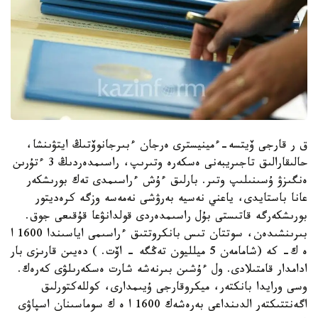
ق ر قارجى ۆيتسە-ءمينيسترى ەرجان ءبىرجانوۆتىڭ ايتۋىنشا،
حالىقارالىق تاجىريبەنى ەسكەرە وتىرىپ، راسىمدەردىڭ 3 ءتۇرىن
ەنگىزۋ ۇسىنىلىپ وتىر. بارلىق ءۇش ءراسىمدى تەك بورىشكەر
عانا باستايدى، ياعني نەسيە بەرۋشى نەمەسە وزگە كرەديتور
بورىشكەرگە قاتىستى بۇل راسىمدەردى قولدانۋعا قۇقىعى جوق.
بىرىنشىدەن، سوتتان تىس بانكروتتىق ءراسىمى اياسىندا 1600 ا
ە ك- كە (شامامەن 5 ميلليون تەڭگە - اۆت. ) دەيىن قارىزى بار
ادامدار قامتىلادى. ول ءۇشىن بىرنەشە شارت ەسكەرىلۋى كەرەك.
وسى ورايدا بانكتەر، ميكروقارجى ۇيىمدارى، كوللەكتورلىق
اگەنتتىكتەر الدىنداعى بەرەشەك 1600 ا ە ك سوماسىنان اسپاۋى