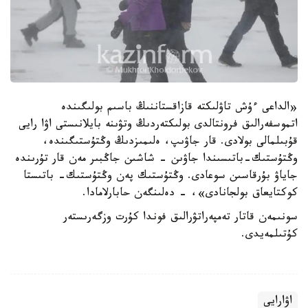
«الداعى ءۇش تاۋلىكتە قازاقستاننىڭ باسىم بولىگىندە
اتموسفەرالىق فرونتالدى بولىكتەردىڭ وتۋىنە بايلانىستى اۋا رايى
قۇبىلمالى بولادى. قار جاۋىپ، ەلىمىزدىڭ وڭتۇستىگىندە،
وڭتۇستىك-باتىسىندا جاۋىن - شاشىن جاڭبىر مەن قار تۇرىندە
جاياۋ بۇرقاسىن سوعادى. وڭتۇستىك پەن وڭتۇستىك- باتىستا
كوكتايعاق بولجانادى»، - دەلىنگەن حابارلامادا.
سونىمەن قاتار تەمپەراتۋرالىق فوندا كۇرت وزگەرىستەر
كۇتىلمەيدى.
اۋارايى