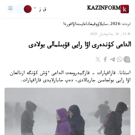
KAZINFORM
ق ز
ترەند:
2026-سايلاۋ
وقيعا
تاعايىنداۋ
اقوردا
13:38, 26 جەلتوقسان 2022
الداعى كۇندەرى اۋا رايى قۇبىلمالى بولادى
استانا. قازاقپارات - قازگيدرومەت الداعى ءۇش كۇنگە ارنالعان
اۋا رايى بولجامىن جاريالادى، دەپ حابارلايدى قازاقپارات.