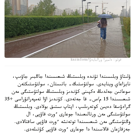
فوتو: ەلميرا ورالبايەۆا/kazinform
ۇلىتاۋ وبلىسىندا تۇندە وبلىستىڭ شىعىسىندا جاڭبىر جاۋىپ،
نايزاعاي وينايدى. سولتۇستىك- باتىستان، سولتۇستىكتەن
سوعاتىن جەلدىڭ ەكپىنى كۇندىز وبلىستىڭ سولتۇستىگى مەن
شىعىسىندا 15 م/س- قا جەتەدى. كۇندىز اۋا تەمپەراتۋراسى +35
گرادۋسقا دەيىن كوتەرىلىپ، اپتاپ ىستىق بولادى. وبلىستىڭ
سولتۇستىگى مەن ورتالىعىندا جوعارى ءورت قاۋپى، ال
وڭتۇستىگى مەن شىعىسىندا توتەنشە ءورت قاۋپى ساقتالادى.
جەزقازعان قالاسىندا دا جوعارى ءورت قاۋپى كۇتىلەدى.