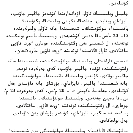
كۇتىلەدى.
جامبىل وبلىسىنىڭ تاۋلى اۋداندارىندا كۇندىز جاڭبىر جاۋىپ،
نايزاعاي وينايدى. جەلدىڭ ەكپىنى وبلىستىڭ وڭتۇستىك-
باتىسىندا، سولتۇستىك- شىعىسىندا جانە تاۋلى وڭىرلەرىندە
15- 20 م/س-قا دەيىن كۇشەيەدى. وبلىستىڭ باسىم بولىگىندە
توتەنشە، ال شىعىسى مەن وڭتۇستىگىندە جوعارى ءورت قاۋپى
ساقتالادى. تاراز قالاسىندا توتەنشە ءورت قاۋپى جاريالانعان.
شىعىس قازاقستان وبلىسىنىڭ سولتۇستىگىندە، شىعىسىندا جانە
وڭتۇستىگىندە تۇندە جاڭبىر جاۋىپ، كەي جەرلەردە نوسەر
جاڭبىر بولادى. كۇندىز وبلىستىڭ باتىسىندا، سولتۇستىگىندە
جانە شىعىسىندا جاڭبىر، نايزاعاي، بۇرشاق جانە داۋىلدى جەل
كۇتىلەدى. جەلدىڭ ەكپىنى 15- 20 م/س، كەي جەرلەردە 23 م/
س-قا دەيىن جەتەدى. وبلىستىڭ سولتۇستىك- باتىسىندا
جوعارى، ال وڭتۇستىگىندە توتەنشە ءورت قاۋپى ساقتالادى.
وسكەمەندە جاڭبىر، نايزاعاي، كۇندىز بۇرشاق پەن داۋىلدى
جەل بولجانادى.
سولتۇستىك قازاقستان وبلىسىنىڭ سولتۇستىگى مەن شىعىسىندا