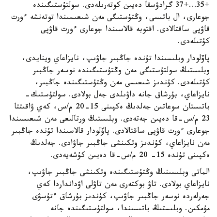
+35…+37 گرادۋسقا دەيىن كوتەرىلەدى. سولتۇستىگىندە
جوعارى، ال باتىسى، وڭتۇستىگى مەن شىعىسىندا توتەنشە ءورت
قاۋپى ساقتالادى. اقتوبە قالاسىندا جوعارى ءورت قاۋپى
كۇتىلەدى.
پاۆلودار وبلىسىندا تۇندە جاڭبىر جاۋىپ، نايزاعاي وينايدى،
وبلىستىڭ سولتۇستىگى مەن وڭتۇستىگىندە نوسەر جاڭبىر
كۇتىلەدى. كۇندىز شىعىسى مەن وڭتۇستىگىندە جاڭبىر،
نايزاعاي، بۇرشاق جانە داۋىلدى جەل بولادى. سولتۇستىك-
باتىستان سوعاتىن جەلدىڭ ەكپىنى 15-20 م/س، كەي ۋاقىتتا
23 م/س-قا دەيىن جەتەدى. وبلىستىڭ ورتالىعى مەن شىعىسىندا
جوعارى ءورت قاۋپى ساقتالادى. پاۆلودار قالاسىندا تۇندە جاڭبىر
مەن نايزاعاي، كۇندىز وتكىنشى جاڭبىر جاۋادى. جەلدىڭ
ەكپىنى تۇندە 15- 20 م/س-قا دەيىن كۇشەيەدى.
الماتى وبلىسىنىڭ وڭتۇستىگىندە وتكىنشى جاڭبىر جاۋىپ،
نايزاعاي بولادى. تاۋ بوكتەرى مەن تاۋلى اۋدانداردا كەي
جەرلەردە نوسەر جاڭبىر جاۋىپ، كۇندىز بۇرشاق ءتۇسۋى
مۇمكىن. وبلىستىڭ باتىسىندا، سولتۇستىگىندە جانە