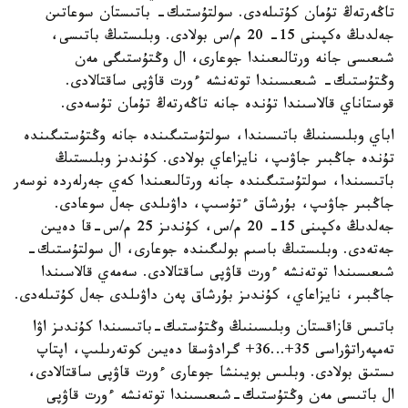
تاڭەرتەڭ تۇمان كۇتىلەدى. سولتۇستىك- باتىستان سوعاتىن
جەلدىڭ ەكپىنى 15- 20 م/س بولادى. وبلىستىڭ باتىسى،
شىعىسى جانە ورتالىعىندا جوعارى، ال وڭتۇستىگى مەن
وڭتۇستىك- شىعىسىندا توتەنشە ءورت قاۋپى ساقتالادى.
قوستاناي قالاسىندا تۇندە جانە تاڭەرتەڭ تۇمان تۇسەدى.
اباي وبلىسىنىڭ باتىسىندا، سولتۇستىگىندە جانە وڭتۇستىگىندە
تۇندە جاڭبىر جاۋىپ، نايزاعاي بولادى. كۇندىز وبلىستىڭ
باتىسىندا، سولتۇستىگىندە جانە ورتالىعىندا كەي جەرلەردە نوسەر
جاڭبىر جاۋىپ، بۇرشاق ءتۇسىپ، داۋىلدى جەل سوعادى.
جەلدىڭ ەكپىنى 15- 20 م/س، كۇندىز 25 م/س-قا دەيىن
جەتەدى. وبلىستىڭ باسىم بولىگىندە جوعارى، ال سولتۇستىك-
شىعىسىندا توتەنشە ءورت قاۋپى ساقتالادى. سەمەي قالاسىندا
جاڭبىر، نايزاعاي، كۇندىز بۇرشاق پەن داۋىلدى جەل كۇتىلەدى.
باتىس قازاقستان وبلىسىنىڭ وڭتۇستىك-باتىسىندا كۇندىز اۋا
تەمپەراتۋراسى 35+…36+ گرادۋسقا دەيىن كوتەرىلىپ، اپتاپ
ىستىق بولادى. وبلىس بويىنشا جوعارى ءورت قاۋپى ساقتالادى،
ال باتىسى مەن وڭتۇستىك-شىعىسىندا توتەنشە ءورت قاۋپى