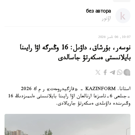
без автора
اۆتور
10:07, 06 تامىز 2026
نوسەر، بۇرشاق، داۋىل: 16 وڭىرگە اۋا رايىنا
بايلانىستى ەسكەرتۋ جاسالدى
استانا. KAZINFORM - «قازگيدرومەت» ر م ك 2026
-جىلعى 6-تامىزعا ارنالعان اۋا رايىنا بايلانىستى ەلىمىزدىڭ 16
وڭىرىندە داۋىلدى ەسكەرتۋ جاريالادى.