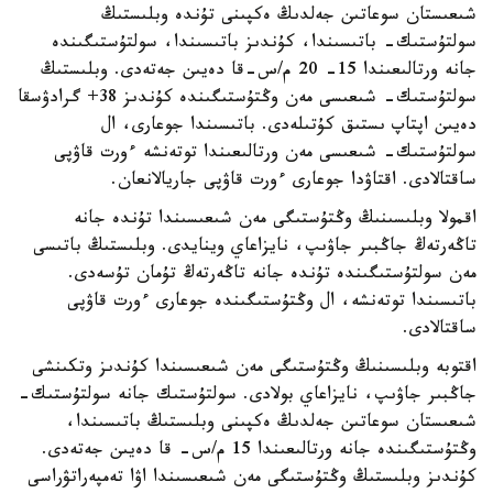
شىعىستان سوعاتىن جەلدىڭ ەكپىنى تۇندە وبلىستىڭ
سولتۇستىك- باتىسىندا، كۇندىز باتىسىندا، سولتۇستىگىندە
جانە ورتالىعىندا 15- 20 م/س-قا دەيىن جەتەدى. وبلىستىڭ
سولتۇستىك- شىعىسى مەن وڭتۇستىگىندە كۇندىز 38+ گرادۋسقا
دەيىن اپتاپ ىستىق كۇتىلەدى. باتىسىندا جوعارى، ال
سولتۇستىك- شىعىسى مەن ورتالىعىندا توتەنشە ءورت قاۋپى
ساقتالادى. اقتاۋدا جوعارى ءورت قاۋپى جاريالانعان.
اقمولا وبلىسىنىڭ وڭتۇستىگى مەن شىعىسىندا تۇندە جانە
تاڭەرتەڭ جاڭبىر جاۋىپ، نايزاعاي وينايدى. وبلىستىڭ باتىسى
مەن سولتۇستىگىندە تۇندە جانە تاڭەرتەڭ تۇمان تۇسەدى.
باتىسىندا توتەنشە، ال وڭتۇستىگىندە جوعارى ءورت قاۋپى
ساقتالادى.
اقتوبە وبلىسىنىڭ وڭتۇستىگى مەن شىعىسىندا كۇندىز وتكىنشى
جاڭبىر جاۋىپ، نايزاعاي بولادى. سولتۇستىك جانە سولتۇستىك-
شىعىستان سوعاتىن جەلدىڭ ەكپىنى وبلىستىڭ باتىسىندا،
وڭتۇستىگىندە جانە ورتالىعىندا 15 م/س- قا دەيىن جەتەدى.
كۇندىز وبلىستىڭ وڭتۇستىگى مەن شىعىسىندا اۋا تەمپەراتۋراسى