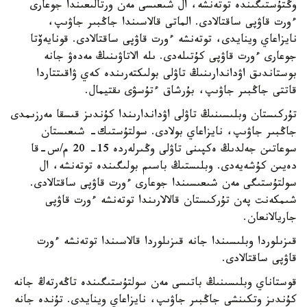
وڭتۇستىگىندە توتەنشە، ال شىعىسى مەن ورتالىعىندا جوعارى
ءورت قاۋپى ساقتالادى. الماتى قالاسىندا جاڭبىر جاۋىپ،
نايزاعاي وينايدى، توتەنشە ءورت قاۋپى ساقتالادى. قونايەۆتا
جوعارى ءورت قاۋپى كۇتىلەدى. ىلە الاتاۋىنىڭ مەدەۋ جانە
بوستاندىق اۋداندارىنىڭ تاۋلى بولىكتەرىندە كەي ۋاقىتتاردا
قاتتى جاڭبىر جاۋىپ، بۇرشاق ءتۇسۋى ىقتيمال.
تۇركىستان وبلىسىنىڭ تاۋلى اۋداندارىندا كۇندىز قىسقا مەرزىمدى
جاڭبىر جاۋىپ، نايزاعاي بولادى. سولتۇستىك- شىعىستان
سوعاتىن جەلدىڭ ەكپىنى تاۋلى وڭىرلەردە 15- 20 م/س-قا
دەيىن كۇشەيەدى. وبلىستىڭ باسىم بولىگىندە توتەنشە، ال
سولتۇستىگى مەن شىعىسىندا جوعارى ءورت قاۋپى ساقتالادى.
شىمكەنت پەن تۇركىستان قالالارىندا توتەنشە ءورت قاۋپى
جاريالانعان.
قىزىلوردا وبلىسىندا جانە قىزىلوردا قالاسىندا توتەنشە ءورت
قاۋپى ساقتالادى.
قوستاناي وبلىسىنىڭ باتىسى مەن سولتۇستىگىندە تاڭەرتەڭ جانە
كۇندىز وتكىنشى جاڭبىر جاۋىپ، نايزاعاي وينايدى. تۇندە جانە