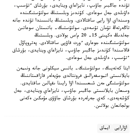
تۇندە جاڭبىر جاۋىپ، نايزاعاي وينايدى، بۇرشاق ءتۇسىپ،
داۋىلدى جەل سوعادى. كۇندىز وبلىستىڭ سولتۇستىگىندە
وسىنداي اۋا رايى ساقتالادى. وبلىستىڭ باتىسىندا تۇندە جانە
تاڭەرتەڭ تۇمان تۇسەدى. سولتۇستىك- باتىستان سوعاتىن
جەلدىڭ ەكپىنى 15- 20 م/س بولادى. وبلىستىڭ
سولتۇستىگىندە جوعارى ءورت قاۋپى ساقتالادى. پەتروپاۆل
قالاسىندا كۇندىز جاڭبىر جاۋىپ، نايزاعاي وينايدى، بۇرشاق
ءتۇسىپ، داۋىلدى جەل سوعادى.
ايتا كەتەيىك، سولتۇستىك- باتىس سيكلونى جانە ونىمەن
بايلانىستى اتموسفەرالىق فرونتالدى جۇيەلەر قازاقستاننىڭ
سولتۇستىگى مەن شىعىسىندا اۋا رايىنا ىقپالىن ساقتايدى.
وسىعان بايلانىستى جاڭبىر جاۋىپ، نايزاعاي وينايدى، جەل
كۇشەيەدى، كەي جەرلەردە بۇرشاق جاۋۋى مۇمكىن ەكەنى
بولجانعان بولاتىن.
اۋارايى
ايماق