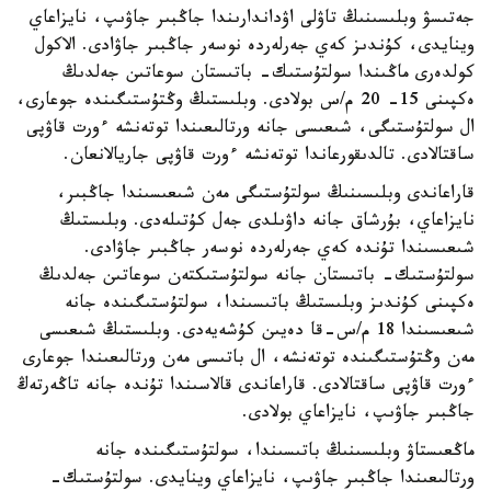
جەتىسۋ وبلىسىنىڭ تاۋلى اۋداندارىندا جاڭبىر جاۋىپ، نايزاعاي
وينايدى، كۇندىز كەي جەرلەردە نوسەر جاڭبىر جاۋادى. الاكول
كولدەرى ماڭىندا سولتۇستىك- باتىستان سوعاتىن جەلدىڭ
ەكپىنى 15- 20 م/س بولادى. وبلىستىڭ وڭتۇستىگىندە جوعارى،
ال سولتۇستىگى، شىعىسى جانە ورتالىعىندا توتەنشە ءورت قاۋپى
ساقتالادى. تالدىقورعاندا توتەنشە ءورت قاۋپى جاريالانعان.
قاراعاندى وبلىسىنىڭ سولتۇستىگى مەن شىعىسىندا جاڭبىر،
نايزاعاي، بۇرشاق جانە داۋىلدى جەل كۇتىلەدى. وبلىستىڭ
شىعىسىندا تۇندە كەي جەرلەردە نوسەر جاڭبىر جاۋادى.
سولتۇستىك- باتىستان جانە سولتۇستىكتەن سوعاتىن جەلدىڭ
ەكپىنى كۇندىز وبلىستىڭ باتىسىندا، سولتۇستىگىندە جانە
شىعىسىندا 18 م/س-قا دەيىن كۇشەيەدى. وبلىستىڭ شىعىسى
مەن وڭتۇستىگىندە توتەنشە، ال باتىسى مەن ورتالىعىندا جوعارى
ءورت قاۋپى ساقتالادى. قاراعاندى قالاسىندا تۇندە جانە تاڭەرتەڭ
جاڭبىر جاۋىپ، نايزاعاي بولادى.
ماڭعىستاۋ وبلىسىنىڭ باتىسىندا، سولتۇستىگىندە جانە
ورتالىعىندا جاڭبىر جاۋىپ، نايزاعاي وينايدى. سولتۇستىك-