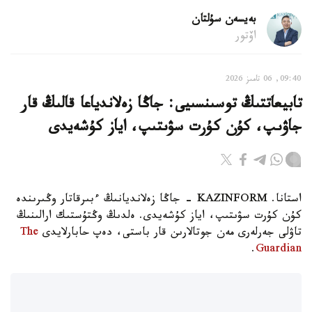
بەيسەن سۇلتان
اۆتور
09:40, 06 تامىز 2026
تابيعاتتىڭ توسىنسىيى: جاڭا زەلاندياعا قالىڭ قار
جاۋىپ، كۇن كۇرت سۋىتىپ، اياز كۇشەيدى
استانا. KAZINFORM - جاڭا زەلانديانىڭ ءبىرقاتار وڭىرىندە
كۇن كۇرت سۋىتىپ، اياز كۇشەيدى. ەلدىڭ وڭتۇستىك ارالىنىڭ
تاۋلى جەرلەرى مەن جوتالارىن قار باستى، دەپ حابارلايدى
The
.
Guardian