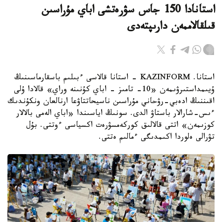
استانادا 150 جاس سۋرەتشى اباي مۇراسىن
قىلقالاممەن دارىپتەدى
استانا. KAZINFORM - استانا قالاسى ءبىلىم باسقارماسىنىڭ
ۇيىمداستىرۋىمەن «10- تامىز - اباي كۇنىنە وراي» قالادا ۇلى
اقىننىڭ ادەبي-رۋحاني مۇراسىن ناسيحاتتاۋعا ارنالعان ونكۇندىك
ءىس-شارالار باستاۋ الدى. سونىڭ اياسىندا «اباي الەمى بالالار
كوزىمەن» اتتى قالالىق كوركەمسۋرەت اكسياسى ءوتتى. بۇل
تۋرالى ەلوردا اكىمدىگى ءمالىم ەتتى.