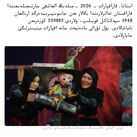
استانا. قازاقپارات - 2026 -جىلدىڭ العاشقى جارتىجىلدىعىندا
قازاقستان تەاترلارىندا بالالار مەن جاسوسپىرىمدەرگە ارنالعان
3948 سپەكتاكل قويىلىپ، ولاردى 559885 كورەرمەن
تاماشالادى. بۇل تۋرالى مادەنيەت جانە اقپارات مينيسترلىگى
حابارلادى.
فوتو: الماتى قالاسىنىڭ مەملەكەتتىك قۋىرشاق تەاترى