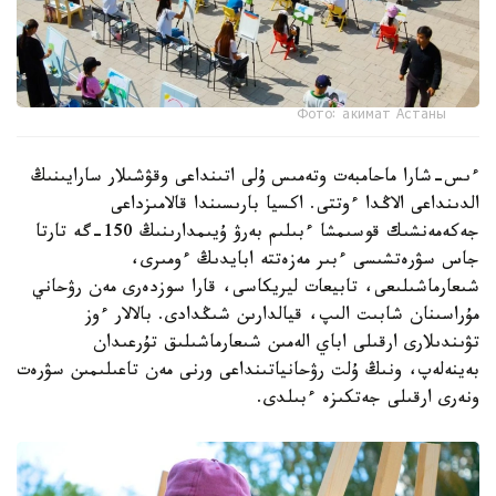
Фото: акимат Астаны
ءىس-شارا ماحامبەت وتەمىس ۇلى اتىنداعى وقۋشىلار سارايىنىڭ
الدىنداعى الاڭدا ءوتتى. اكسيا بارىسىندا قالامىزداعى
جەكەمەنشىك قوسىمشا ءبىلىم بەرۋ ۇيىمدارىنىڭ 150-گە تارتا
جاس سۋرەتشىسى ءبىر مەزەتتە ابايدىڭ ءومىرى،
شىعارماشىلىعى، تابيعات ليريكاسى، قارا سوزدەرى مەن رۋحاني
مۇراسىنان شابىت الىپ، قيالدارىن شىڭدادى. بالالار ءوز
تۋىندىلارى ارقىلى اباي الەمىن شىعارماشىلىق تۇرعىدان
بەينەلەپ، ونىڭ ۇلت رۋحانياتىنداعى ورنى مەن تاعىلىمىن سۋرەت
ونەرى ارقىلى جەتكىزە ءبىلدى.