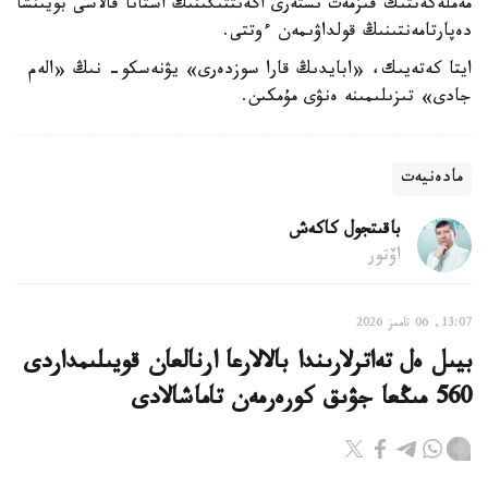
مەملەكەتتىك قىزمەت ىستەرى اگەنتتىگىنىڭ استانا قالاسى بويىنشا
دەپارتامەنتىنىڭ قولداۋىمەن ءوتتى.
ايتا كەتەيىك، «ابايدىڭ قارا سوزدەرى» يۋنەسكو- نىڭ «الەم
جادى» تىزىلىمىنە ەنۋى مۇمكىن.
مادەنيەت
باقىتجول كاكەش
اۆتور
13:07, 06 تامىز 2026
بيىل ەل تەاترلارىندا بالالارعا ارنالعان قويىلىمداردى
560 مىڭعا جۋىق كورەرمەن تاماشالادى