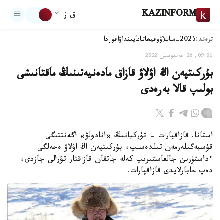
KAZINFORM
ق ز
ترەند:
2026-سايلاۋ
وقيعا
تاعايىنداۋ
اقوردا
09:01, 26 جەلتوقسان 2022
بۇركىتپەن اڭ اۋلاۋ قازاق مادەنيەتىنىڭ ماقتانىشى
بولىپ قالا بەرەدى
استانا. قازاقپارات - تۇركيانىڭ «انادولۋ» اگەنتتىگى
قۇسبەگىلەرمەن تىلدەسىپ، بۇركىتپەن اڭ اۋلاۋ ەجەلگى
ءداستۇرىن جالعاستىرىپ كەلە جاتقان قازاقتار تۋرالى جازدى،
دەپ حابارلايدى قازاقپارات.