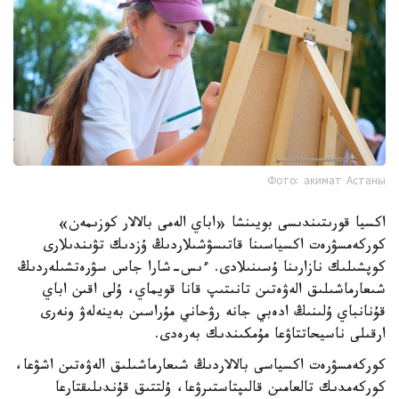
Фото: акимат Астаны
اكسيا قورىتىندىسى بويىنشا «اباي الەمى بالالار كوزىمەن»
كوركەمسۋرەت اكسياسىنا قاتىسۋشىلاردىڭ ۇزدىك تۋىندىلارى
كوپشىلىك نازارىنا ۇسىنىلادى. ءىس-شارا جاس سۋرەتشىلەردىڭ
شىعارماشىلىق الەۋەتىن تانىتىپ قانا قويماي، ۇلى اقىن اباي
قۇنانباي ۇلىنىڭ ادەبي جانە رۋحاني مۇراسىن بەينەلەۋ ونەرى
ارقىلى ناسيحاتتاۋعا مۇمكىندىك بەرەدى.
كوركەمسۋرەت اكسياسى بالالاردىڭ شىعارماشىلىق الەۋەتىن اشۋعا،
كوركەمدىك تالعامىن قالىپتاستىرۋعا، ۇلتتىق قۇندىلىقتارعا