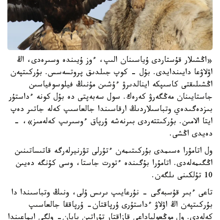
«اڭشىلار قۇستاردى ۇياسىنان الىپ، ءوز ۇيىندە وسىرەدى، اڭ
اۋلاۋعا دايىندايدى. بۇل - كوپ جىلدىق پروتسەسس. بۇركىتپەن
اڭشىلىقتى كاسىپكە اينالدىرۋ ءۇشىن مۇنىڭ فيلوسوفياسىن
جاستايىنان مەڭگەرۋ كەرەك. سول سەبەپتى دە بۇل كونە ءداستۇر
بىزدەگىدەي وتباسىلاردىڭ ارقاسىندا جالعاسىپ كەلە جاتىر دەپ
ايتا الامىن. بۇركىتتەردى بىرنەشە ۇرپاق ءوسىرىپ كەلەمىز»، -
دەيدى اڭشى.
ول اتامۇرا ەسىمدى بۇركىتىمەن ءتۇرلى تۋرنيرلەرگە قاتىساتىنىن
اڭگىمەلەدى. اتامۇرا بۇگىندە ءتورت جاستا، وسى كۇنگە دەيىن
10 تۇلكىنى ىلگەن.
تاعى ءبىر قۇسبەگى - نۇرعايىپ ىرىس ۇلى، ونىڭ وتباسىندا دا
بۇركىتپەن اڭ اۋلاۋ ءداستۇرى ۇرپاقتان- ۇرپاققا جالعاسىپ
كەلەدى. ول موڭعولياداعى قازاقتار تۇراتىن بايان- ولگي ايماعىندا