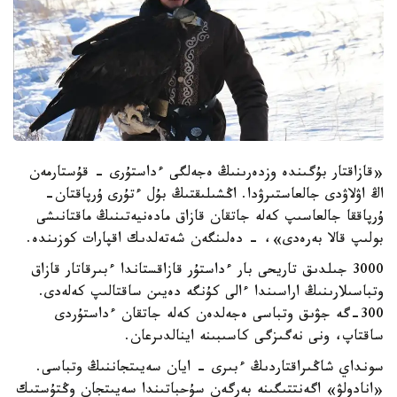
«قازاقتار بۇگىندە وزدەرىنىڭ ەجەلگى ءداستۇرى - قۇستارمەن
اڭ اۋلاۋدى جالعاستىرۋدا. اڭشىلىقتىڭ بۇل ءتۇرى ۇرپاقتان-
ۇرپاققا جالعاسىپ كەلە جاتقان قازاق مادەنيەتىنىڭ ماقتانىشى
بولىپ قالا بەرەدى»، - دەلىنگەن شەتەلدىك اقپارات كوزىندە.
3000 جىلدىق تاريحى بار ءداستۇر قازاقستاندا ءبىرقاتار قازاق
وتباسىلارىنىڭ اراسىندا ءالى كۇنگە دەيىن ساقتالىپ كەلەدى.
300-گە جۋىق وتباسى ەجەلدەن كەلە جاتقان ءداستۇردى
ساقتاپ، ونى نەگىزگى كاسىبىنە اينالدىرعان.
سونداي شاڭىراقتاردىڭ ءبىرى - ايان سەيىتجاننىڭ وتباسى.
«انادولۋ» اگەنتتىگىنە بەرگەن سۇحباتىندا سەيىتجان وڭتۇستىك