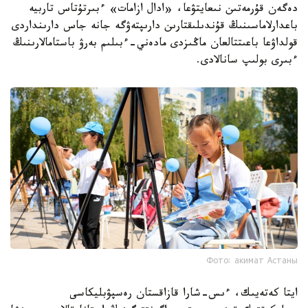
دەگەن قۇرمەتىن نىعايتۋعا، «ادال ازامات» ءبىرتۇتاس تاربيە
باعدارلاماسىنىڭ قۇندىلىقتارىن دارىپتەۋگە جانە جاس دارىنداردى
قولداۋعا باعىتتالعان ماڭىزدى مادەني-ءبىلىم بەرۋ باستامالارىنىڭ
ءبىرى بولىپ سانالادى.
Фото: акимат Астаны
ايتا كەتەيىك، ءىس-شارا قازاقستان رەسپۋبليكاسى