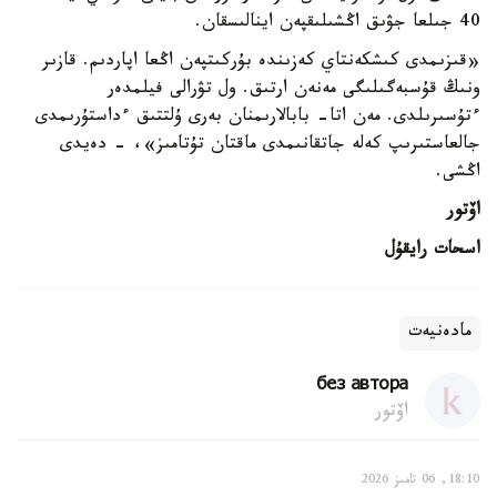
40 جىلعا جۋىق اڭشىلىقپەن اينالىسقان.
«قىزىمدى كىشكەنتاي كەزىندە بۇركىتپەن اڭعا اپاردىم. قازىر
ونىڭ قۇسبەگىلىگى مەنەن ارتىق. ول تۋرالى فيلمدەر
ءتۇسىرىلدى. مەن اتا- بابالارىمنان بەرى ۇلتتىق ءداستۇرىمدى
جالعاستىرىپ كەلە جاتقانىمدى ماقتان تۇتامىز»، - دەيدى
اڭشى.
اۆتور
اسحات رايقۇل
مادەنيەت
без автора
اۆتور
18:10, 06 تامىز 2026