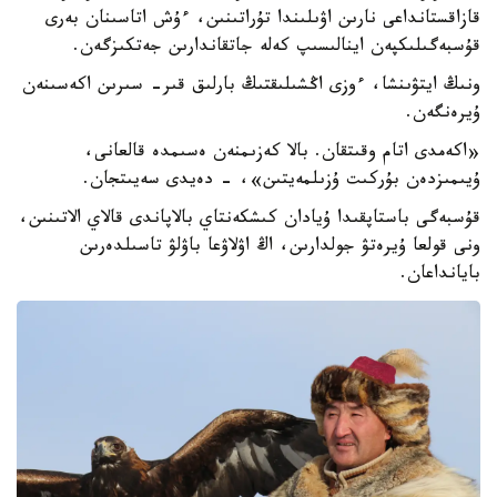
قازاقستانداعى نارىن اۋىلىندا تۇراتىنىن، ءۇش اتاسىنان بەرى
قۇسبەگىلىكپەن اينالىسىپ كەلە جاتقاندارىن جەتكىزگەن.
ونىڭ ايتۋىنشا، ءوزى اڭشىلىقتىڭ بارلىق قىر- سىرىن اكەسىنەن
ۇيرەنگەن.
«اكەمدى اتام وقىتقان. بالا كەزىمنەن ەسىمدە قالعانى،
ۇيىمىزدەن بۇركىت ۇزىلمەيتىن»، - دەيدى سەيىتجان.
قۇسبەگى باستاپقىدا ۇيادان كىشكەنتاي بالاپاندى قالاي الاتىنىن،
ونى قولعا ۇيرەتۋ جولدارىن، اڭ اۋلاۋعا باۋلۋ تاسىلدەرىن
بايانداعان.