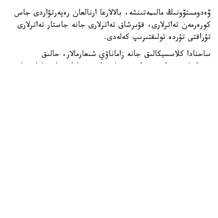
ۆەدومستۆونىڭ مالىمەتىنشە، بالالارعا ارنالعان رەپەرتۋاردى جاس
كورەرمەن تەاترلارى، قۋىرشاق تەاترلارى جانە جاستار تەاترلارى
تۇراقتى تۇردە تولىقتىرىپ كەلەدى.
ساحنادا كلاسسيكالىق جانە زاماناۋي شىعارمالار، حالىق
ەرتەگىلەرى نەگىزىندەگى قويىلىمدارمەن قاتار، تاربيەلىك جانە
تانىمدىق مازمۇنداعى سپەكتاكلدەر ۇسىنىلادى.
«جاس كورەرمەن تەاترلارى بالالارمەن قاتار جاسوسپىرىمدەرگە دە
ارنالعان قويىلىمداردى ساحنالاپ، دوستىق، جاۋاپكەرشىلىك،
تاڭداۋ جاساۋ جانە ۇلتتىق مادەني مۇرانى قۇرمەتتەۋ سياقتى
ماڭىزدى تاقىرىپتاردى ارقاۋ ەتەدى»، - دەلىنگەن مينيسترلىك
حابارلاماسىندا.
بالالارعا ارنالعان قويىلىمدار حالىقارالىق دەڭگەيدە دە جوعارى
باعالانىپ كەلەدى. عابيت مۇسىرەپوۆ اتىنداعى قازاق مەملەكەتتىك
اكادەميالىق بالالار مەن جاسوسپىرىمدەر تەاترى «ۇلپان»
سپەكتاكلىمەن بىشكەكتە وتكەن «ART- ORDO» حالىقارالىق
تەاتر فەستيۆالىندە باس جۇلدەنى جەڭىپ الدى.