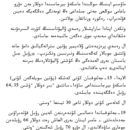
ماۋسىم ايىنىڭ سوڭىندا ماسكەۋ بيرجاسىندا دوللار مەن ەۋرو
باعامى سوڭعى جەتى جىلداعى ەڭ تومەنگى دەڭگەيگە دەيىن
قۇلدىراپ، رەكورد ورناتقان بولاتىن.
وتكەن اپتادا ساراپشىلار رەسەي ۆاليۋتاسىنىڭ كۇرت السىرەۋىنە
ەشقانداي سەبەپ جوق دەگەن مالىمدەمە جاسادى.
ال رەسەي پرەزيدەنتى ۆلاديمير پۋتين ستراتەگيالىق دامۋ جانە
ۇلتتىق جوبالار كەڭەسىنىڭ وتىرىسىن وتكىزىپ، «رۋبل جىل
باسىنان بەرى الەمدەگى ەڭ كۇشتى ۆاليۋتالاردىڭ بىرىنە
اينالدى» دەپ ماقتاندى.
الايدا، 15-جەلتوقسان كۇنى كەشكە (پۋتين سويلەگەن كۇنى)
ماسكەۋ بيرجاسىنداعى ساۋدا-ساتتىق ءبىر دوللار ءۇشىن 64,35
رۋبل دەڭگەيىندە جابىلدى.
ال كەلەسى كۇنى دوللار تاعى 30 تيىنعا ءوستى.
19-جەلتوقساندا دەمالىس كۇندەرىنەن كەيىن رۋبل قۇلدىراۋىن
جەدەلدەتتى - مامىر ايىنان بەرى العاش رەت دوللار 66 رۋبلدەن
جوعارى ساۋدالاندى، ال ەۋرو 70 رۋبل شەگىنەن ءوتتى.