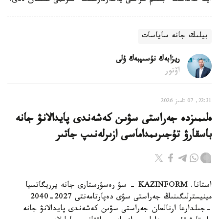
ايتا كەتەلىك ءبىلىم گرانتى يەگەرلەرىنىڭ ءتىزىمى شىققان ەدى.
بيلىك جانە ساياسات
ريزابەك نۇسىپبەك ۇلى
اۆتور
22:31, 07 تامىز 2026
ەلىمىزدە جەراستى سۋىن كەشەندى پايدالانۋ جانە
باسقارۋ تۇجىرىمداماسى ازىرلەنىپ جاتىر
استانا. KAZINFORM - سۋ رەسۋرستارى جانە يرريگاتسيا
مينيسترلىگىنىڭ جەراستى سۋى دەپارتامەنتى 2027-2040
-جىلدارعا ارنالعان جەراستى سۋىن كەشەندى پايدالانۋ جانە