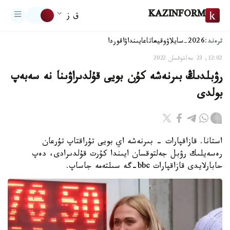
KAZINFORM
ق ز
ترەند:
2026-سايلاۋ
وقيعا
تاعايىنداۋ
اقوردا
12:02, 23 جەلتوقسان 2022
رۋبلدىڭ بىرنەشە كۇن بويى قۇلدىراۋىنا نە سەبەپ
بولدى
استانا. قازاقپارات - بىرنەشە اي بويى تۇراقتاپ تۇرعان
رەسەيلىك رۋبل جەلتوقسان ايىندا كۇرت قۇلدىرادى، دەپ
حابارلايدى قازاقپارات bbc-گە سىلتەمە جاساپ.