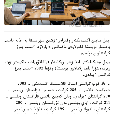
Коллаж: Kazinform/ИИ
جىل سايىن اكىمدىكتەر وڭىرلەر ءۇشىن سۇرانىسقا يە جانە باسىم
باعىتتار بويىنشا كادرلاردى ماقساتتى دايارلاۋعا ءبىلىم بەرۋ
گرانتتارىن بولەدى.
بيىل جەرگىلىكتى اتقارۋشى ورگاندار (باكالاۆريات، ماگيستراتۋرا،
رەزيدەنتۋرا باعدارلامالارى بويىنشا) وقۋعا 2392 ءبىلىم بەرۋ
گرانتىن ءبولدى.
-
ەڭ كوپ گرانتتى استانا قالاسىنىڭ اكىمدىگى – 303،
شىمكەنت قالاسى - 285 گرانت، شىعىس قازاقستان وبلىسى -
270 گرانتتان ءبولدى. ودان كەيىن باتىس قازاقستان وبلىسى -
211 گرانت، اباي وبلىسى مەن تۇركىستان وبلىسى - 200
گرانتتان، اقمولا وبلىسى - 199 گرانت، قاراعاندى وبلىسى -