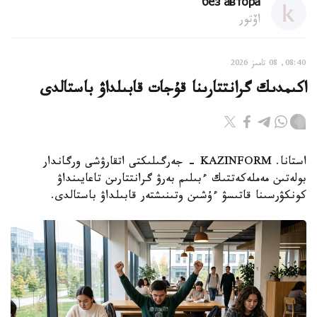
без автора
اۆتور
08:40, 08 تامىز 2026
اكىمدىك گرانتتارىنا قۇجات قابىلداۋ باستالدى
استانا. KAZINFORM - جەرگىلىكتى اتقارۋشى ورگاندار
بولەتىن مەملەكەتتىك ءبىلىم بەرۋ گرانتتارىن تاعايىنداۋ
كونكۋرسىنا قاتىسۋ ءۇشىن وتىنىشتەر قابىلداۋ باستالدى.