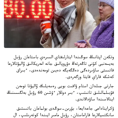
وتكەن اپتانىڭ سوڭىندا ايتارلىقتاي السىرەي باستاعان رۋبل
بەيسەنبى كۇنى تاڭەرتەڭ ەۋروپالىق جانە امەريكالىق ۆاليۋتالارعا
قاتىستى ساۋىردەگى دەڭگەيگە دەيىن تومەندەدى، ءبىراق
كەشكە قاراي قايتا وزگەردى.
جارتى جىلدان استام ۋاقىت بويى رەسەيلىك ۆاليۋتا تومەن
قۇبىلمالىلىق تانىتىپ، ءبىر دوللار ءۇشىن 60 رۋبل بەلگىسىنىڭ
اينالاسىندا ساۋدالاندى.
ۋكرايناداعى جاعدايعا، بۇرىن-سوڭدى بولماعان باتىستىق
سانكتسيالارعا قاراماستان، رۋبل مامىر ايىندا كوتەرىلىپ، ال