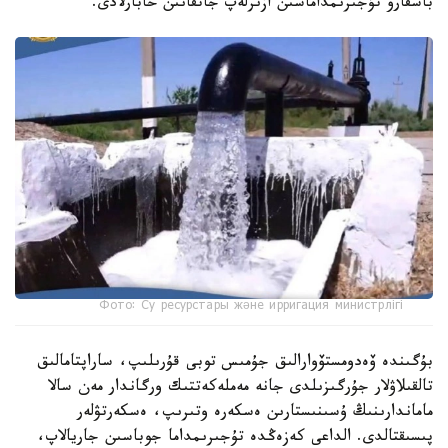
باسقارۋ تۇجىرىمداماسىن ازىرلەپ جاتقانىن حابارلادى.
Фото: Су ресурстары және ирригация министрлігі
بۇگىندە ۆەدومستۆوارالىق جۇمىس توبى قۇرىلىپ، ساراپتامالىق
تالقىلاۋلار جۇرگىزىلدى جانە مەملەكەتتىك ورگاندار مەن سالا
ماماندارىنىڭ ۇسىنىستارىن ەسكەرە وتىرىپ، ەسكەرتۋلەر
پىسىقتالدى. الداعى كەزەڭدە تۇجىرىمداما جوباسىن جاريالاپ،