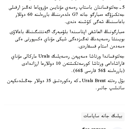
5-جەلتوقساننان باستاپ رەسەي مۇنايىن ەۋروپاعا تەڭىز ارقىلى
جەتكىزۋگە ەمبارگو جانە G7 ەلدەرىنىڭ باررەلىنە 60 دوللار
باعاسىنىڭ شەگى كۇشىنە ەندى.
ەمبارگونىڭ العاشقى اپتاسىندا بلۋمبەرگ اگەنتتىگىنىڭ باعالاۋى
بويىنشا رەسەيدىڭ تەڭىزدەگى شيكى مۇناي ەكسپورتى ەكى
ەسەدەن استام قىسقاردى.
جەلتوقساندا ورتاشا ەسەپپەن رەسەيلىك Urals ماركالى مۇناي
قاراشاداعى ورتاشا كورسەتكىشتەن 10 دوللارعا ارزاندادى
(باررەلىنە $56 قارسى $66).
بۇل رەتتە Urals Brent-كە رەكوردتىق 35 دوللار جەڭىلدىكپەن
ساتىلىپ جاتىر.
بيلىك جانە ساياسات