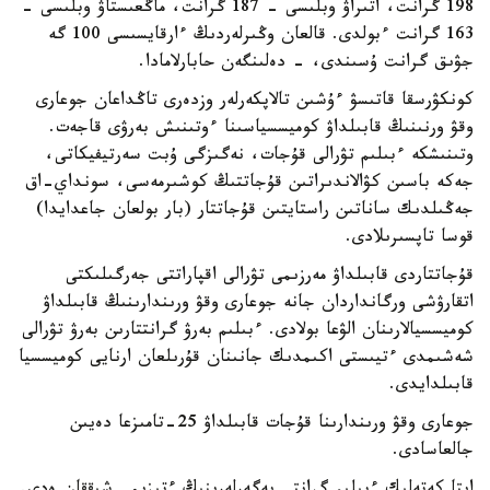
198 گرانت، اتىراۋ وبلىسى - 187 گرانت، ماڭعىستاۋ وبلىسى -
163 گرانت ءبولدى. قالعان وڭىرلەردىڭ ءارقايسىسى 100 گە
جۋىق گرانت ۇسىندى، - دەلىنگەن حابارلامادا.
كونكۋرسقا قاتىسۋ ءۇشىن تالاپكەرلەر وزدەرى تاڭداعان جوعارى
وقۋ ورنىنىڭ قابىلداۋ كوميسسياسىنا ءوتىنىش بەرۋى قاجەت.
وتىنىشكە ءبىلىم تۋرالى قۇجات، نەگىزگى ۇبت سەرتيفيكاتى،
جەكە باسىن كۋالاندىراتىن قۇجاتتىڭ كوشىرمەسى، سونداي-اق
جەڭىلدىك ساناتىن راستايتىن قۇجاتتار (بار بولعان جاعدايدا)
قوسا تاپسىرىلادى.
قۇجاتتاردى قابىلداۋ مەرزىمى تۋرالى اقپاراتتى جەرگىلىكتى
اتقارۋشى ورگانداردان جانە جوعارى وقۋ ورىندارىنىڭ قابىلداۋ
كوميسسيالارىنان الۋعا بولادى. ءبىلىم بەرۋ گرانتتارىن بەرۋ تۋرالى
شەشىمدى ءتيىستى اكىمدىك جانىنان قۇرىلعان ارنايى كوميسسيا
قابىلدايدى.
جوعارى وقۋ ورىندارىنا قۇجات قابىلداۋ 25-تامىزعا دەيىن
جالعاسادى.