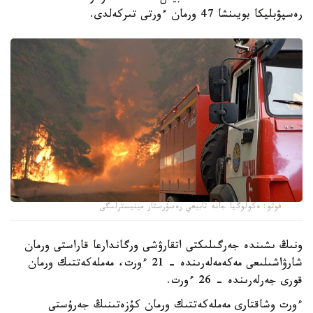
رەسپۋبليكا بويىنشا 47 ورمان ءورتى تىركەلدى.
فوتو: ەكولوگيا جانە تابيعي رەسۋرستار مينيسترلىگى
ونىڭ ىشىندە جەرگىلىكتى اتقارۋشى ورگاندارعا قاراستى ورمان
شارۋاشىلىعى مەكەمەلەرىندە - 21 ءورت، مەملەكەتتىك ورمان
قورى جەرلەرىندە - 26 ءورت.
ءورت وشاقتارى مەملەكەتتىك ورمان كۇزەتىنىڭ جەرۇستى