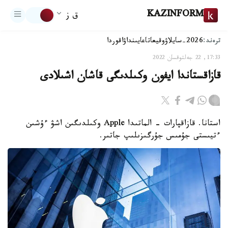
KAZINFORM
ق ز
ترەند:
2026-سايلاۋ
وقيعا
تاعايىنداۋ
اقوردا
17:33, 22 جەلتوقسان 2022
قازاقستاندا ايفون وكىلدىگى قاشان اشىلادى
استانا. قازاقپارات - الماتىدا Apple وكىلدىگىن اشۋ ءۇشىن
ءتيىستى جۇمىس جۇرگىزىلىپ جاتىر.