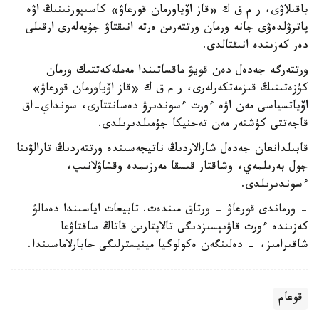
باقىلاۋى، ر م ق ك «قاز اۆياورمان قورعاۋ» كاسىپورنىنىڭ اۋە
پاترۋلدەۋى جانە ورمان ورتتەرىن ەرتە انىقتاۋ جۇيەلەرى ارقىلى
دەر كەزىندە انىقتالدى.
ورتتەرگە جەدەل دەن قويۋ ماقساتىندا مەملەكەتتىك ورمان
كۇزەتىنىڭ قىزمەتكەرلەرى، ر م ق ك «قاز اۆياورمان قورعاۋ»
اۆياتسياسى مەن اۋە ءورت ءسوندىرۋ دەسانتتارى، سونداي-اق
قاجەتتى كۇشتەر مەن تەحنيكا جۇمىلدىرىلدى.
قابىلدانعان جەدەل شارالاردىڭ ناتيجەسىندە ورتتەردىڭ تارالۋىنا
جول بەرىلمەي، وشاقتار قىسقا مەرزىمدە وقشاۋلانىپ،
ءسوندىرىلدى.
- ورماندى قورعاۋ - ورتاق مىندەت. تابيعات اياسىندا دەمالۋ
كەزىندە ءورت قاۋىپسىزدىگى تالاپتارىن قاتاڭ ساقتاۋعا
شاقىرامىز، - دەلىنگەن ەكولوگيا مينيسترلىگى حابارلاماسىندا.
قوعام