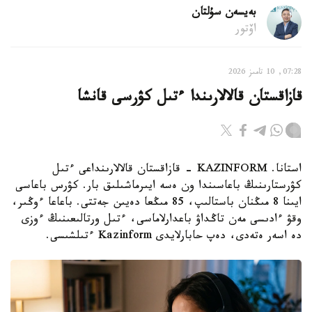
بەيسەن سۇلتان
اۆتور
07:28, 10 تامىز 2026
قازاقستان قالالارىندا ءتىل كۋرسى قانشا
استانا. KAZINFORM - قازاقستان قالالارىنداعى ءتىل
كۋرستارىنىڭ باعاسىندا ون ەسە ايىرماشىلىق بار. كۋرس باعاسى
ايىنا 8 مىڭنان باستالىپ، 85 مىڭعا دەيىن جەتتى. باعاعا ءوڭىر،
وقۋ ءادىسى مەن تاڭداۋ باعدارلاماسى، ءتىل ورتالىعىنىڭ ءوزى
دە اسەر ەتەدى، دەپ حابارلايدى Kazinform ءتىلشىسى.