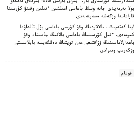
تىلدەرىنىڭ كۋرستارى بار. ءبىراق بارلىق قالادا بىردەي تاڭداۋ
بولا بەرمەيدى جانە ونىڭ باعاسى اعىلشىن ءتىلىن وقىتۋ كۋرسىنا
قاراعاندا وزگەشە ەسەپتەلەدى.
ايتا كەتەيىك، بالالاردىڭ وقۋ كۋرسى باعاسى بۇل تالداۋعا
كىرمەدى. ءتىل كۋرسىنىڭ باعاسى بالانىڭ جاسىنا، وقۋ
باعدارلاماسىنىڭ ۇزاقتىعى مەن توپتىڭ دەڭگەيىنە بايلانىستى
وزگەرىپ وتىرادى.
قوعام
بەيسەن سۇلتان
اۆتور
15:45, 09 تامىز 2026
الەۋمەتتىك جەلىدە بەيادەپ ءسوز ايتقان شىمكەنت
تۇرعىنى قاماۋعا الىندى