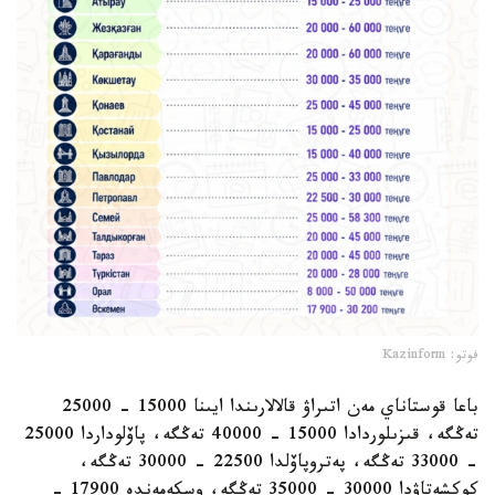
فوتو: Kazinform
باعا قوستاناي مەن اتىراۋ قالالارىندا ايىنا 15000 - 25000
تەڭگە، قىزىلوردادا 15000 - 40000 تەڭگە، پاۆلوداردا 25000
- 33000 تەڭگە، پەتروپاۆلدا 22500 - 30000 تەڭگە،
كوكشەتاۋدا 30000 - 35000 تەڭگە، وسكەمەندە 17900 -