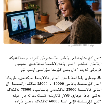
فوتو: kazinform/ج ي
ءتىل كۋرستارىنداعى باعانى سالىستىرعان كەزدە ەرەسەكتەرگە
ارنالعان اعىلشىن ءتىلى باعدارلاماسىنا توقتالدىق. سەبەبى
قازىرگى كەزدە ءدال وسى كۋرسقا سۇرانىس ارتىپ تۇر.
ەڭ جوعارى باعا استانا مەن الماتى قالالارىندا تىركەلدى. ەلوردادا
ءتىل كۋرسىنىڭ باعاسى 40000 - 85000 تەڭگە ارالىعىندا. ال
الماتى قالاسىندا 28000 تەڭگەدەن باستالىپ، 78000 تەڭگەگە
جەتتى. باعا جوعارى قالالار قاتارىندا شىمكەنت تە بار. مۇندا
ءتىل كۋرسىنىڭ قۇنى ايىنا 60000 تەڭگەگە دەيىن بارادى.