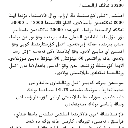
30200 تەڭگە ارالىعىندا.
اعىلشىن ءتىلى كۋرسىنىڭ ەڭ ارزانى ورال قالاسىندا. مۇندا ايىنا
8000 تەڭگەدەن باستالادى. اقتاۋ قالاسىندا 18000 - 50000
تەڭگە ارالىعىندا بولسا، اقتوبەدە 20000 تەڭگەدەن باستالىپ
تۇر. بۇل باعا شامامەن الىنعان جانە بىرىندە وقۋ توپپەن بولسا،
ەندى بىرىندە جەكە ۇيرەتەدى. ءتىل كۋرستارىنىڭ كوبى وقۋ
اقىسىن اي سايىن الادى. وقۋ اپتاسىنا ەكى نەمەسە ءۇش رەت
وتەدى جانە ۇزاقتىعى 60 مينۋتتان 90 مينۋتقا دەيىن سوزىلادى.
الايدا كۋرستىڭ ۇزاقتىعى مەن وقۋ ءادىسى باعدارلاما مەن ءتىل
ورتالىعىنا تىكەلەي بايلانىستى بولادى.
سونىمەن بىرگە كەيبىر ءتىل ورتالىقتارى حالىقارالىق
ەمتيحاندارعا، سونىڭ ىشىندە IELTS سىناعىنا بولەك
دايىندايدى. سۇرانىسقا بايلانىستى ارنايى كۋرستار ۇسىنادى.
ونىڭ باعاسى بولەك ەسەپتەلەدى.
قازاقستاننىڭ ءىرى قالالارىندا اعىلشىن تىلىنەن باسقا قىتاي،
فرانسۋز، نەمىس، تۇرىك، كارىس جانە وزگە دە شەت