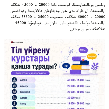
وبلىس ورتالىقتارىنىڭ كوبىندە باعا 20000 - 45000 تەڭگە
ارالىعىندا. ال قاراعاندى مەن جەزقازعان قالالارىندا وقۋ اقىسى
20000 - 60000 تەڭگە، سەمەيدە 25000 - 58300 تەڭگە
ارالىعىندا بولسا، تالدىقورعان، تاراز بەن قونايەۆتا 45000
تەڭگەگە دەيىن جەتتى.