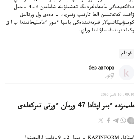
دەڭگەيدەگى ماسەلەلەردىڭ شەشىلۋىنە شامامەن 3-4 -جىل
ۋاقىت كەتەتىنىن العا تارتىپ وتىر»، - دەدى ول ورتالىق
كوممۋنيكاتسيالار قىزمەتىندەگى باسپا ءسوز ءماسليحاتىندا ب ا ق
وكىلدەرىنىڭ ساۋالىنا وراي.
قوعام
без автора
اۆتور
09:10, 10 تامىز 2026
ەلىمىزدە ءبىر اپتادا 47 ورمان ءورتى تىركەلدى
استانا. KAZINFORM - بيىل 2- 9-تامىز ارالىعىندا