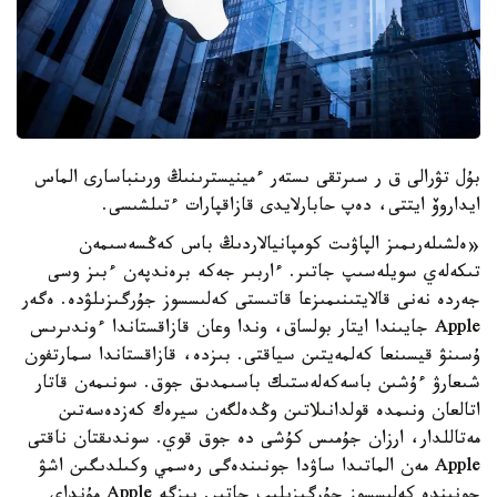
بۇل تۋرالى ق ر سىرتقى ىستەر ءمينيسترىنىڭ ورىنباسارى الماس
ايداروۆ ايتتى، دەپ حابارلايدى قازاقپارات ءتىلشىسى.
«ەلشىلەرىمىز الپاۋىت كومپانيالاردىڭ باس كەڭسەسىمەن
تىكەلەي سويلەسىپ جاتىر. ءاربىر جەكە برەندپەن ءبىز وسى
جەردە نەنى قالايتىنىمىزعا قاتىستى كەلىسسوز جۇرگىزىلۋدە. ەگەر
Apple جايىندا ايتار بولساق، وندا وعان قازاقستاندا ءوندىرىس
ۇسىنۋ قيسىنعا كەلمەيتىن سياقتى. بىزدە، قازاقستاندا سمارتفون
شىعارۋ ءۇشىن باسەكەلەستىك باسىمدىق جوق. سونىمەن قاتار
اتالعان ونىمدە قولدانىلاتىن وڭدەلگەن سيرەك كەزدەسەتىن
مەتاللدار، ارزان جۇمىس كۇشى دە جوق قوي. سوندىقتان ناقتى
Apple مەن الماتىدا ساۋدا جونىندەگى رەسمي وكىلدىگىن اشۋ
جونىندە كەلىسسوز جۇرگىزىلىپ جاتىر. بىزگە Apple مۇنداي