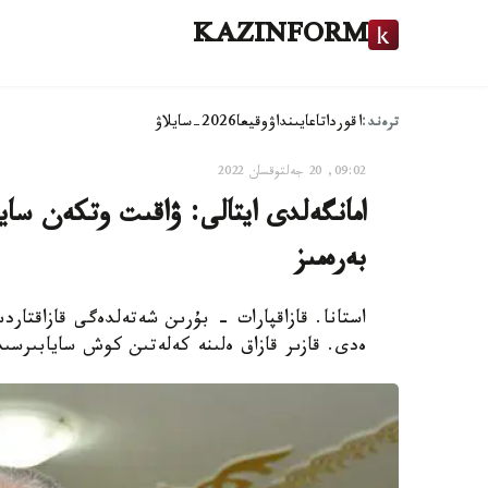
KAZINFORM
ترەند:
اقوردا
تاعايىنداۋ
وقيعا
2026-سايلاۋ
09:02, 20 جەلتوقسان 2022
امانگەلدى ايتالى: ۋاقىت وتكەن سايى
بەرەمىز
استانا. قازاقپارات - بۇرىن شەتەلدەگى قازاقتارد
ەدى. قازىر قازاق ەلىنە كەلەتىن كوش سايابىرسى