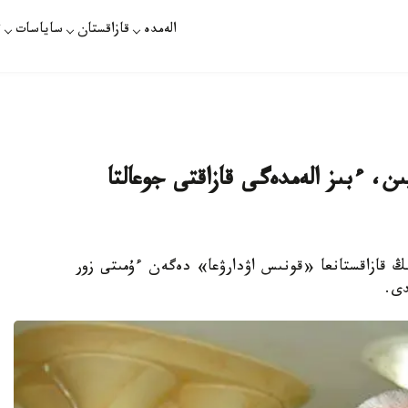
الەمدە
قازاقستان
ساياسات
ت
ن، ءبىز الەمدەگى قازاقتى جوعالتا
ىڭ قازاقستانعا «قونىس اۋدارۋعا» دەگەن ءۇمىتى زور
دى.