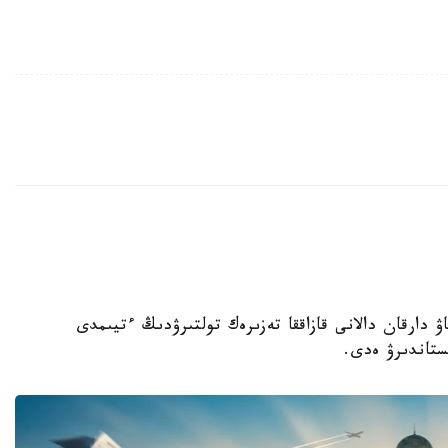
 دارقان دالانى قازاققا تەزىرەك تولتىرۋدىڭ ءتيىمدى
ستاندىرۋ ەدى.