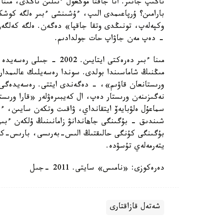
تاڭىپ جاتىر. انا جاقتا موڭعول ءتىلىن تاڭدى، مىنا
بارامىن؟ ۇرپاعىمدى الىپ، ءۇشىنشى ءبىر ەلگە كوشك
وكپەلەپ، تونىڭدى وتقا جاقپا» دەگەن. ەلگە كەلگ
- دەپ مەن جاۋاپ حات جولدادىم.
ورىستانعان قاۋىم»، - دەگەندى ايتتى. رەسەيدەگى قا
نەگىزىنەن ورىستار دەپ، ال كەيبىرەۋلەر «قارا ورى
سماعۇل ەلۋبايەۆ ايتقانداي، ۋاقىت وتكەن سايىن، ءب
شىندىق - بۇگىنگى جاهاندانۋ زامانىنىڭ ۇلكەن ءبىر
بۇگىنگى كۇنگى حالىقتىڭ الىس-بەرىسى، بارىس-كەلى
يتەرمەلەي تۇسۋدە.
دەرەكوزى: «نامىس» سايتى. 2011 -جىل
شەتەل قازاقتارى