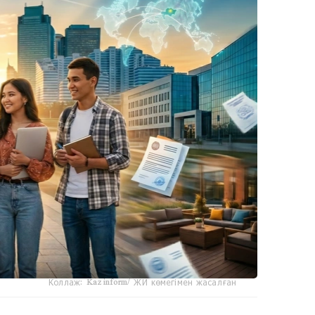
Коллаж: Kazinform/ ЖИ көмегімен жасалған