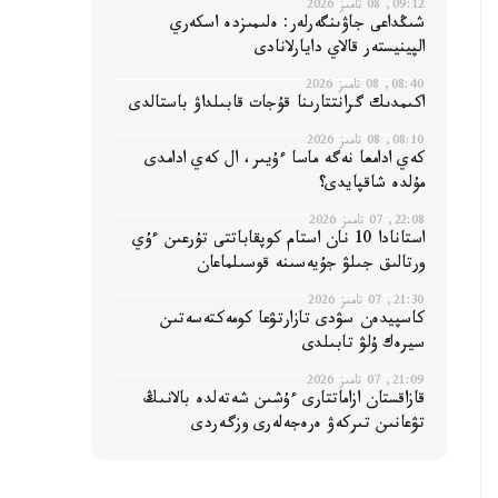
09:12, 08 تامىز 2026
شىڭداعى جاۋىنگەرلەر: ەلىمىزدە اسكەري
الپينيستەر قالاي دايارلانادى
08:40, 08 تامىز 2026
اكىمدىك گرانتتارىنا قۇجات قابىلداۋ باستالدى
08:10, 08 تامىز 2026
كەي ادامعا نەگە ماسا ءۇيىر، ال كەي ادامدى
مۇلدە شاقپايدى؟
22:08, 07 تامىز 2026
استانادا 10 نان استام كوپقاباتتى تۇرعىن ءۇي
ورتالىق جىلۋ جۇيەسىنە قوسىلماعان
21:30, 07 تامىز 2026
كاسپيدەن سۋدى تازارتۋعا كومەكتەسەتىن
سيرەك ۇلۋ تابىلدى
21:09, 07 تامىز 2026
قازاقستان ازاماتتارى ءۇشىن شەتەلدە بالانىڭ
تۋعانىن تىركەۋ ەرەجەلەرى وزگەردى