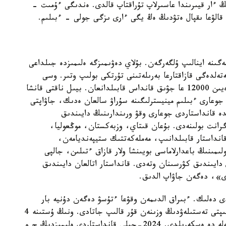
 ءار قيىرىندا عاسىرلاپ تۇراقتاپ قالدى. ەندىگى ءۇمىت -
پ قالۋعا ىقپال ەتۋدىڭ ەڭ يگى ءارى ىزگى جولى - ءبىلىم.
گىنە اينالىپ ۇلگەرگەن. بۇلاي دەۋىمىزگە ەلىمىزدە جىلداعى
ۋعا بولىنەتىن گرانتتىڭ 4 پايىزى شەتەلدەگى قازاقتارعا بەرىلەتىنى تۇرتكى بولىپ وتىر. وسى
كۆوتا شەڭبەرىندە 2012 -جىلدان 2025 -جىلعا دەيىن 12000 عا جۋىق قانداس قابىلدانعان. بيىل ناقتى قانشا
جوعارى ءبىلىم مينيسترلىگىنە سۇراۋ سالعان ەدىك، جاۋاپتى
 قانداستاردى جوعارى وقۋ ورىندارىنىڭ دايىندىق
عا قابىلداۋ ءۇشىن 1500 دەن اسا گرانت بولىنەدى. بۇعان قىتاي، وزبەكستان، موڭعوليا،
نداستار قابىلدانىپ، مەملەكەتتىك ستيپەنديامەن،
لىمىنىڭ باعدارلاماسى بويىنشا ولار قازاق ءتىلىن، جالپى
دايىندىق كۋرسىنان وتەدى. قانداستار اتالعان دايىندىق
ادى»، دەگەن جاۋاپ الدىق.
دى دەلىك. ءبىراق الدىمەن وقۋعا ءتۇسۋ دەگەن دۇنيە بار
عوي. قانداستار كوبىنە قۇجات قامىمەن ءجۇرىپ، ءتىپتى تەستىلەۋدىڭ وزىنەن قۇر قالىپ جاتادى. ونىڭ ۇستىنە 4
پاننەن تەست تاپسىرۋ دا وڭايعا سوقپايدى. بۇل ماسەلە دە ەسكەرىلدى. 2024-جىلى قانداستاردى ەلىمىزدىڭ ج و