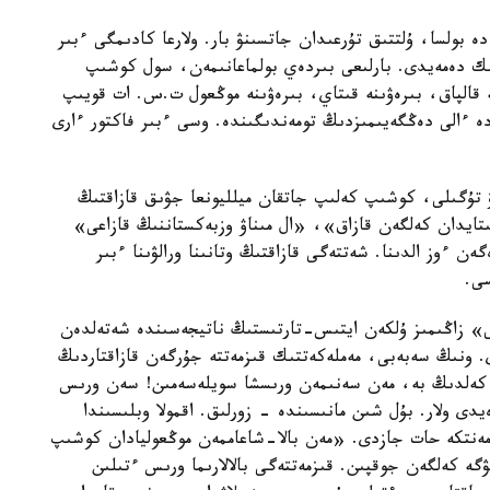
 بولسا، ۇلتتىق تۇرعىدان جاتسىنۋ بار. ولارعا كادىمگى ءبىر
ىك دەمەيدى. بارلىعى بىردەي بولماعانىمەن، سول كوشىپ
ە قالپاق، بىرەۋىنە قىتاي، بىرەۋىنە موڭعول ت.س. ات قويىپ
دە ءالى دەڭگەيىمىزدىڭ تومەندىگىندە. وسى ءبىر فاكتور ءارى
ۋ تۇگىلى، كوشىپ كەلىپ جاتقان ميلليونعا جۋىق قازاقتىڭ
ىتايدان كەلگەن قازاق»، «ال مىناۋ وزبەكستاننىڭ قازاعى»
 ءوز الدىنا. شەتتەگى قازاقتىڭ وتانىنا ورالۋىنا ءبىر
سى.
 زاڭىمىز ۇلكەن ايتىس-تارتىستىڭ ناتيجەسىندە شەتەلدەن
ى. ونىڭ سەبەبى، مەملەكەتتىك قىزمەتتە جۇرگەن قازاقتاردىڭ
عا كەلدىڭ بە، مەن سەنىمەن ورىسشا سويلەسەمىن! سەن ورىس
دى ولار. بۇل شىن مانىسىندە - زورلىق. اقمولا وبلىسىندا
لامەنتكە حات جازدى. «مەن بالا-شاعاممەن موڭعوليادان كوشىپ
ۋگە كەلگەن جوقپىن. قىزمەتتەگى بالالارىما ورىس ءتىلىن