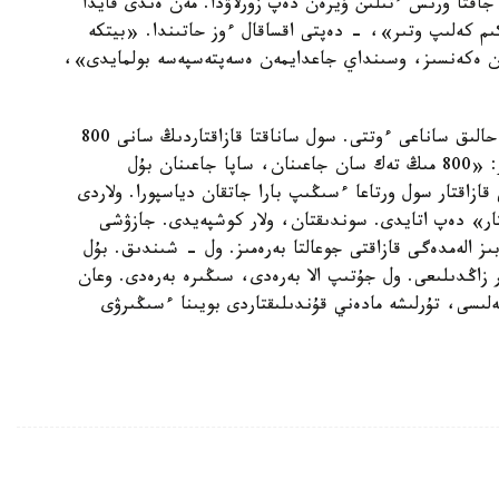
 جاقتا ورىس ءتىلىن ۇيرەن دەپ زورلاۋدا. مەن ەندى قايدا
ىم كەلىپ وتىر»، - دەپتى اقساقال ءوز حاتىندا. «بيتكە
ەن ەكەنسىز، وسىنداي جاعدايمەن ەسەپتەسپەسە بولمايدى»،
مىنا ءبىر دەرەكتى ايتايىن. 2002 - جىلى رەسەيدە حالىق ساناعى ءوتتى. سول ساناقتا قازاقتاردىڭ سانى 800
مىڭنىڭ شاماسىندا بولدى. سوندا رەسەيلىك عالىمدار: «800 مىڭ تەك سان جاعىنان، ساپا جاعىنان بۇل
زاقتار سول ورتاعا ءسىڭىپ بارا جاتقان دياسپورا. ولاردى
ستار» دەپ اتايدى. سوندىقتان، ولار كوشپەيدى. جازۋشى
ىز الەمدەگى قازاقتى جوعالتا بەرەمىز. ول - شىندىق. بۇل
 زاڭدىلىعى. ول جۇتىپ الا بەرەدى، سىڭىرە بەرەدى. وعان
سى، تۇرلىشە مادەني قۇندىلىقتاردى بويىنا ءسىڭىرۋى