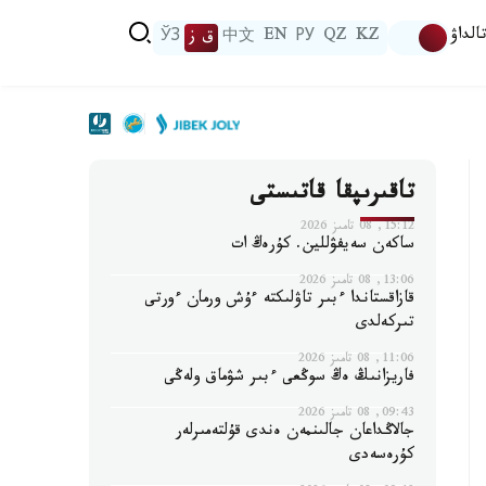
الداۋ
KZ
QZ
РУ
EN
中文
ق ز
ЎЗ
تاقىرىپقا قاتىستى
15:12, 08 تامىز 2026
ساكەن سەيفۋللين. كۇرەڭ ات
13:06, 08 تامىز 2026
قازاقستاندا ءبىر تاۋلىكتە ءۇش ورمان ءورتى
تىركەلدى
11:06, 08 تامىز 2026
فاريزانىڭ ەڭ سوڭعى ءبىر شۋماق ولەڭى
09:43, 08 تامىز 2026
جالاڭداعان جالىنمەن ەندى قۇلتەمىرلەر
كۇرەسەدى