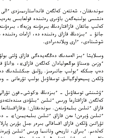
سوندىقتان، شەتتەن كەلگەن قانداستارىمىزدى ءالى دە
ەنشىسى بولىنبەگەن باۋىرى رەتىندە قولعابىس بەرەي
كەلىپ جاتقان قازاقتاردىڭ بىرەۋىنە وزبەك، بىرەۋىن
جاتۋ - ءبىزدىڭ قازاق رەتىندە دە، ازامات رەتىندە 
شوشىتادى، ءارى ويلاندىرادى.
وسىلايشا ءبىز الەمدىك دەڭگەيدەگى قازاق ۇلتى بول
ءوزىن «مىناۋ موڭعوليادان كەلگەن قازاق»، «اناۋ ق
دەپ جىككە ءبولىپ جاتىرمىز. رۋلىق جىكشىلدىك دەگەن
ۇلكەن پسيحولوگيالىق توسقاۋىل بولىپ تۇرعانى - و
ءۇشىنشى توسقاۋىل - ءبىزدىڭ «كوشى-قون تۋرالى»
كەلگەن قازاقتارعا ورىس ءتىلىن ءبىلۋدى مىندەتتەد
قازاق ءتىلىن بىلمەۋىنەن. سوندىقتان: «قازاقستان
ءتىلىن ۇيرەن! مەن قازاق ءتىلىن بىلمەيمىن!» - دەي
تۇراتىن ۇلكەن قازاق اقساقالى بىرەر جىل بۇرىن پار
كەلدىم. ءبىراق، تاريحي وتانىما ورىس ءتىلىن ۇيرەن