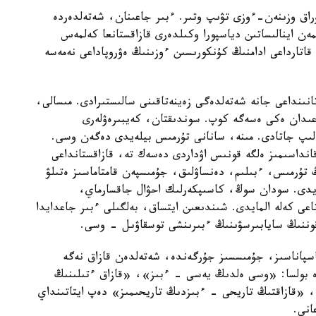
 وزىنەن-ءوزى تۋىپ وتىر. ءبىر جاعىنان، شەتەلدەردە
ن اينالىساتىن دياسپورا وكىلدەرى قازاقستانعا كەلمەس
قاتارداعى ادامنىڭ كۇنكورىسىن ءوزىنىڭ ەۋروپاداعى نەمەسە
نىنداعى جانە شەتەلدەگى زەينەتاقىنى سالىستىرادى. مىسالى،
نداعىدان ەكى ەسەگە كوپ. سوندىقتان، كەيبىرەۋلەرى
كەلىپ جاتادى. مىنە، سانانى تۇرمىس بيلەيدى دەگەن وسى.
لىندا 1 ميلليونعا جۋىق قانداسىمىز ەلگە قونىس اۋداردى دەسەك تە، قازاقستانداعى
 تۇرمىس، ءبىلىم، دەنساۋلىق، جۇمىسپەن قامتاماسىز ەتىلۋ
يدى. سودان سوڭ، كاسىپكەرلىك احۋال جاقسارماي،
اعى كەلە المايدى. شىندىعىن ايتساق، بەلگىلى ءبىر جاعدايدا
ننىڭ سايابىرسۋىنىڭ ءبىرىنشى توسقاۋىل - وسى.
اسپاناسىز، جۇمىسسىز جۇرگەندە، شەتەلدەن قازاق نەگە
دە بولسا: «وسى ەلدىڭ يەسى - ءبىز»، «قازاق ءتىلىنىڭ
 «قازاقتىڭ تاريحى - ءبىزدىڭ تاريحىمىز» دەپ ايتاتىنداي
انى.