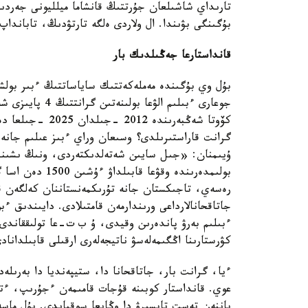
تارىداي شاشىلعان جۇرتتىڭ قانشاما ميلليونى جەردىڭ
بۇگىنگى بۋىندا. ال ولاردى ەلگە تارتۋدىڭ، تاباندا
قانداستارعا جەڭىلدىك بار
بۇل وي بۇگىندە مەملەكەتتىك ساياساتتىڭ ءبىر بولشە
جوعارى ءبىلىم ال
گرانت قاراستىرىلدى؟ وسىعان وراي ءبىز عىلىم جانە 
ۇيىمنان: «جىل سايىن شەتەلدىكتەردى، ونىڭ ىشىندە
بولىمدەرىندە وقۋ
رەسەي، تاجىكستان جانە تۇرىكمەنستاننان كەلگەن قا
جاتاقحانالارداعى ورىندارمەن قامتىلادى. دايىندىق ءبو
ءبىلىم بەرۋ پاندەرىن وقيدى، ۇ ب ت-عا تولىققاندى 
كۋرستارىنا اڭگىمەلەسۋ ناتيجەلەرى ارقىلى قابىلدان
ءيا، گرانت بار، جاتاقحانا دا، ستيپەنديا دا بەرىلە