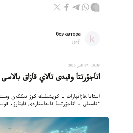
без автора
اۆتور
10:39, 07 تامىز 2026
اتاجۇرتتا وقيدى تالاي قازاق بالاسى
استانا.قازاقپارات - كوپشىلىك كوز تىككەن وسىناۋ
ءتاسىلى - اتاجۇرتىنا قانداستاردى قايتارۋ، قونى