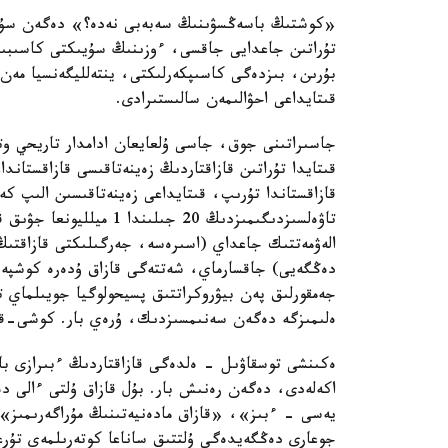
«كوشتىڭ باسەڭسۋىنىڭ سەبەبى نەدە؟» دەگەن سۇراق
تۇراتىن جاعدايى جاقسى، ءوزىنىڭ سۇيىكتى كاسىبىمە
بۇرىن، بىزدەگى كاسىپكەرلىكتى، ينتەلليگەنسيا مەن 
قىتايداعى احۋالىمەن سالىستىرادى.
جاسىراتىنى جوق، جاسى ۇلعايعان ادامدار تاريحي وتا
قىتايدا تۇراتىن قازاقتاردىڭ زەينەتاقىسى قازاقستا
قازاقستاندا تۇرىپ، قىتايداعى زەينەتاقىسىن الىپ 
تاۋەلسىزدىگىمىزدىڭ 20 جى
الەۋمەتتىك جاعداي (اسىرەسە، جەرگىلىكتى قازاقتىڭ
دەڭگەيى) جاقسارماي، شەتتەگى قازاق ۇدەرە كوشپە
جەمقورلىق پەن بيۋروكراتتىق پسيحولوگيا جويىلماي ت
ەلىمىزگە دەگەن سەنىمسىزدىك، ۇرەي بار. كوشى-قو
ەكىنشى توسقاۋىل - ەلدەگى قازاقتاردىڭ ءبىرازى ب
اكەلەدى، دەگەن رەنىش بار. بۇل قازاق ۇلتى ءالى 
يەسى - ءبىز»، «قازاق مادەنيەتىنىڭ مۇراگەرىمىز»،
جوعارى دەڭگەيدەگى ۇلتتىق ساناعا كوتەرىلمەي تۇرع