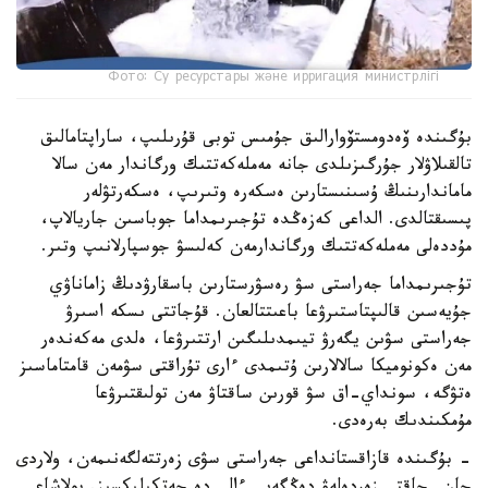
Фото: Су ресурстары және ирригация министрлігі
بۇگىندە ۆەدومستۆوارالىق جۇمىس توبى قۇرىلىپ، ساراپتامالىق
تالقىلاۋلار جۇرگىزىلدى جانە مەملەكەتتىك ورگاندار مەن سالا
ماماندارىنىڭ ۇسىنىستارىن ەسكەرە وتىرىپ، ەسكەرتۋلەر
پىسىقتالدى. الداعى كەزەڭدە تۇجىرىمداما جوباسىن جاريالاپ،
مۇددەلى مەملەكەتتىك ورگاندارمەن كەلىسۋ جوسپارلانىپ وتىر.
تۇجىرىمداما جەراستى سۋ رەسۋرستارىن باسقارۋدىڭ زاماناۋي
جۇيەسىن قالىپتاستىرۋعا باعىتتالعان. قۇجاتتى ىسكە اسىرۋ
جەراستى سۋىن يگەرۋ تيىمدىلىگىن ارتتىرۋعا، ەلدى مەكەندەر
مەن ەكونوميكا سالالارىن ۇتىمدى ءارى تۇراقتى سۋمەن قامتاماسىز
ەتۋگە، سونداي-اق سۋ قورىن ساقتاۋ مەن تولىقتىرۋعا
مۇمكىندىك بەرەدى.
- بۇگىندە قازاقستانداعى جەراستى سۋى زەرتتەلگەنىمەن، ولاردى