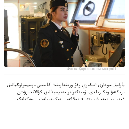
Фото: Қорғаныс министрлігі
بارلىق جوعارى اسكەري وقۋ ورىندارىندا كاسىبي-پسيحولوگيالىق
ىرىكتەۋ وتكىزىلدى. ۇمىتكەرلەر مەديسينالىق كۋالاندىرۋدان
ءوتىپ، دەنە شىنىقتىرۋ دەڭگەيى تەكسەرىلەدى. جەكەلەگەن
ماماندىقتار بويىنشا ۇمىتكەرلەر ءتۇسۋ ەمتيحاندارىن تاپسىرادى.
بۇگىنگى تاڭدا راديوەلەكترونيكا جانە بايلانىس اسكەري-
ينجەنەرلىك ينستيتۋتىنا 400 ۇمىتكەر قۇجات تاپسىردى.