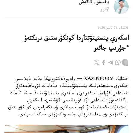
باقىتجول كاكەش
اۆتور
21:58, 07 تامىز 2026
اسكەري ينستيتۋتتاردا كونكۋرستىق ىرىكتەۋ
ءجۇرىپ جاتىر
استانا. KAZINFORM — راديوەلەكترونيكا جانە بايلانىس
اسكەري-ينجەنەرلىك ينستيتۋتىنىڭ، ساعادات نۇرماعامبەتوۆ
اتىنداعى قۇرلىق اسكەرلەرى اسكەري ينستيتۋتىنىڭ جانە تالعات
بيگەلدينوۆ اتىنداعى اۋە قورعانىسى كۇشتەرى اسكەري
ينستيتۋتىنىڭ قابىلداۋ كوميسسيالارى ۇمىتكەرلەردى كونكۋرستىق
ىرىكتەۋدى ۇيىمداستىرۋدى جانە وتكىزۋدى ىسكە اسىرادى.