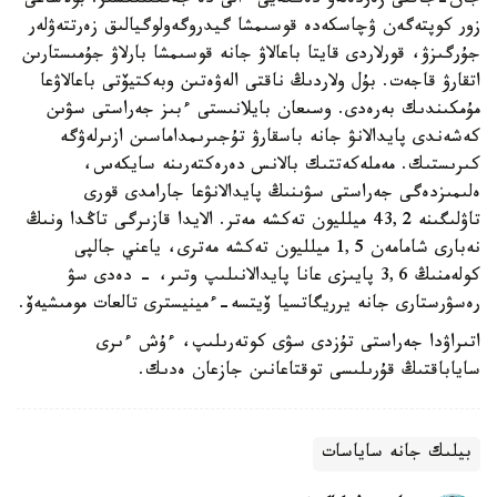
جان-جاقتى زەردەلەۋ دەڭگەيى ءالى دە جەتكىلىكسىز. بولاشاعى
زور كوپتەگەن ۋچاسكەدە قوسىمشا گيدروگەولوگيالىق زەرتتەۋلەر
جۇرگىزۋ، قورلاردى قايتا باعالاۋ جانە قوسىمشا بارلاۋ جۇمىستارىن
اتقارۋ قاجەت. بۇل ولاردىڭ ناقتى الەۋەتىن وبەكتيۆتى باعالاۋعا
مۇمكىندىك بەرەدى. وسىعان بايلانىستى ءبىز جەراستى سۋىن
كەشەندى پايدالانۋ جانە باسقارۋ تۇجىرىمداماسىن ازىرلەۋگە
كىرىستىك. مەملەكەتتىك بالانس دەرەكتەرىنە سايكەس،
ەلىمىزدەگى جەراستى سۋىنىڭ پايدالانۋعا جارامدى قورى
تاۋلىگىنە 43,2 ميلليون تەكشە مەتر. الايدا قازىرگى تاڭدا ونىڭ
نەبارى شامامەن 1,5 ميلليون تەكشە مەترى، ياعني جالپى
كولەمنىڭ 3,6 پايىزى عانا پايدالانىلىپ وتىر، - دەدى سۋ
رەسۋرستارى جانە يرريگاتسيا ۆيتسە-ءمينيسترى تالعات مومىشيەۆ.
اتىراۋدا جەراستى تۇزدى سۋى كوتەرىلىپ، ءۇش ءىرى
ساياباقتىڭ قۇرىلىسى توقتاعانىن جازعان ەدىك.
بيلىك جانە ساياسات