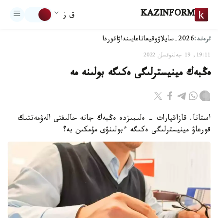
KAZINFORM
ق ز
ترەند:
2026-سايلاۋ
وقيعا
تاعايىنداۋ
اقوردا
19:11, 19 جەلتوقسان 2022
ەڭبەك مينيسترلىگى ەكىگە بولىنە مە
استانا. قازاقپارات - ەلىمىزدە ەڭبەك جانە حالىقتى الەۋمەتتىك
قورعاۋ مينيسترلىگى ەكىگە ءبولىنۋى مۇمكىن بە؟