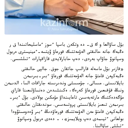
بۇل ساۋالعا و ك ق- دە وتكەن باسپا ءسوز ءماسليحاتىندا ق ر
ەڭبەك جانە حالىقتى الەۋمەتتىك قورعاۋ ۆيتسە-ءمينيسترى ەربول
وسپانوۆ جاۋاپ بەردى، دەپ حابارلايدى قازاقپارات ءتىلشىسى.
«قازىر بۇل ماسەلە قارالىپ جاتقان جوق. جالپى حالىقتى
ەڭبەكپەن قامتۋ جانە الەۋمەتتىك قورعاۋ ءبىر-بىرىمەن
بايلانىستى. مىسالى، جۇمىسشى وندىرىستە جاراقات السا، الدىمەن
ونىڭ قۇقىعىن قورعاۋ كەرەك، ەكىنشىدەن دەنساۋلىعىنا قاراي
مۇگەدەكتىك مارتەبەسىن تاعايىنداۋ مۇمكىن بولادى. بۇل ءبىر-
بىرىمەن تىعىز بايلانىستى پروتسەسس. سوندىقتان حالىقتى
ەڭبەكپەن قامتۋ مەن الەۋمەتتىك قورعاۋدىڭ ءبىر ۆەدومستۆودا
بولعانى ءتيىمدى دەپ ويلايمىز»، - دەدى ەربول وسپانوۆ
ءتىلشى ساۋالىنا.