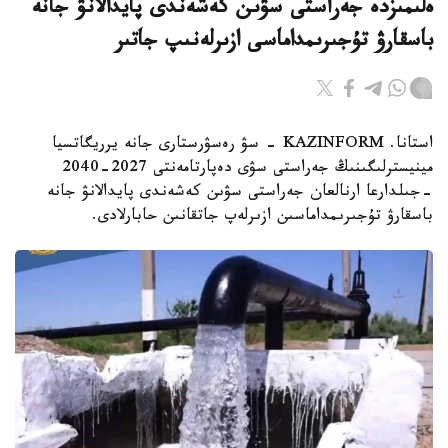
ەلىمىزدە جەراستى سۋىن كەشەندى پايدالانۋ جانە
باسقارۋ تۇجىرىمداماسى ازىرلەنىپ جاتىر
استانا. KAZINFORM - سۋ رەسۋرستارى جانە يرريگاتسيا
مينيسترلىگىنىڭ جەراستى سۋى دەپارتامەنتى 2027-2040
-جىلدارعا ارنالعان جەراستى سۋىن كەشەندى پايدالانۋ جانە
باسقارۋ تۇجىرىمداماسىن ازىرلەپ جاتقانىن حابارلادى.