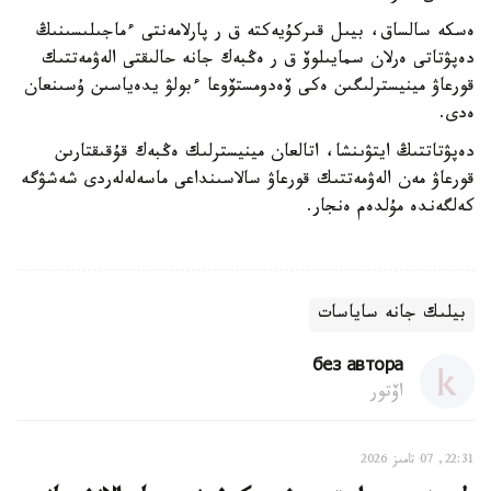
ەسكە سالساق، بيىل قىركۇيەكتە ق ر پارلامەنتى ءماجىلىسىنىڭ
دەپۋتاتى ەرلان سمايىلوۆ ق ر ەڭبەك جانە حالىقتى الەۋمەتتىك
قورعاۋ مينيسترلىگىن ەكى ۆەدومستۆوعا ءبولۋ يدەياسىن ۇسىنعان
ەدى.
دەپۋتاتتىڭ ايتۋىنشا، اتالعان مينيسترلىك ەڭبەك قۇقىقتارىن
قورعاۋ مەن الەۋمەتتىك قورعاۋ سالاسىنداعى ماسەلەلەردى شەشۋگە
كەلگەندە مۇلدەم ەنجار.
بيلىك جانە ساياسات
без автора
اۆتور
22:31, 07 تامىز 2026