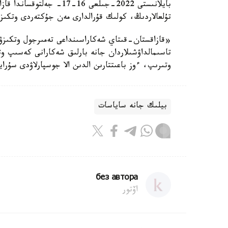
بايلانىستى 2022-جىلعى 16
تۇلعالاردىڭ، كولىك قۇرالدارى مەن جۇكتەردى وتكىز
«قازاقستان-قىتاي شەكاراسىنداعى تەمىرجول وتكىزۋ
تاسىمالداۋشىلاردان جانە بارلىق شەكارانى كەسىپ و
وتىرىپ، ءوز باعىتتارىن الدىن الا جوسپارلاۋدى سۇر
بيلىك جانە ساياسات
без автора
اۆتور