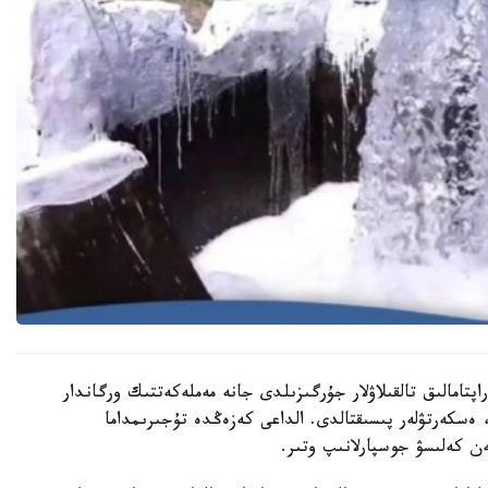
تامالىق تالقىلاۋلار جۇرگىزىلدى جانە مەملەكەتتىك ورگاندار
 ەسكەرتۋلەر پىسىقتالدى. الداعى كەزەڭدە تۇجىرىمداما
ن كەلىسۋ جوسپارلانىپ وتىر.