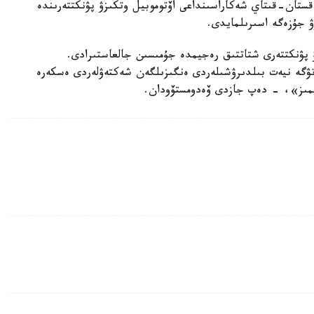
-17- جەلتوقساندا قازاقستان-قىتاي شەكاراسىنداعى اۆتوموبيل وتكىزۋ پۋنكتتەرىندە
ۋ جۇزەگە اسىرىلمايدى.
 پۋنكتتەرى شتاتتىق رەجيمدە جۇمىسىن جالعاستىرادى.
تۋگە نيەت بىلدىرۋشىلەردى ەنگىزىلگەن شەكتەۋلەردى ەسكەرە
ايمىز»، - دەپ جازدى ۆەدومستۆودان.