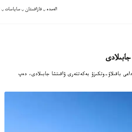
الەمدە
قازاقستان
ساياسات
ت
جابىلادى
نداعى باقىلاۋ-وتكىزۋ بەكەتتەرى ۋاقىتشا جابىلادى، دەپ