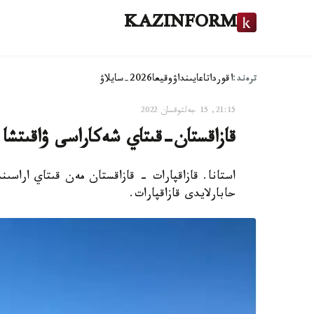
KAZINFORM
ترەند:
اقوردا
تاعايىنداۋ
وقيعا
2026-سايلاۋ
21:15, 15 جەلتوقسان 2022
قازاقستان-قىتاي شەكاراسى ۋاقىتشا 
استانا. قازاقپارات - قازاقستان مەن قىتاي اراسى
حابارلايدى قازاقپارات.