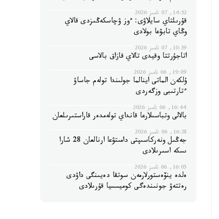
14:52, 07 تامىز 2026
قۇرىلتاي سايلاۋى: ءوز ۋچاسكەڭىزدى قالاي
وڭاي تابۋعا بولادى
10:39, 07 تامىز 2026
اتاجۇرتتا وقيدى تالاي قازاق بالاسى
19:09, 06 تامىز 2026
ۇلكەن الماتى اينالما جولىندا تولەم جاساۋ
ءتارتىبى وزگەردى
16:44, 06 تامىز 2026
بالالى وتباسىلارعا قانداي تولەمدەر قاراستىرىلعان
16:28, 06 تامىز 2026
جەڭىل ونەركاسىپتى دامىتۋعا ارنالعان 28 شارا
ىسكە اسىرىلادى
16:05, 06 تامىز 2026
ەلدە ينۆەستورلارمەن سوتقا دەيىنگى داۋدى
رەتتەۋ جونىندەگى كوميسسيا قۇرىلادى