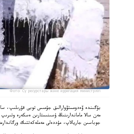
Фото: Су ресурстары және ирригация министрлігі
بۇگىندە ۆەدومستۆوارالىق جۇمىس توبى قۇرىلىپ، ساراپ
مەن سالا ماماندارىنىڭ ۇسىنىستارىن ەسكەرە وتىرىپ،
جوباسىن جاريالاپ، مۇددەلى مەملەكەتتىك ورگاندارمە