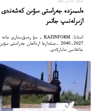
22:31, 07 تامىز 2026
ەلىمىزدە جەراستى سۋىن كەشەندى پاي
ازىرلەنىپ جاتىر
استانا. KAZINFORM - سۋ رەسۋرس
2027-2040 -جىلدارعا ارنالعان جەراستى
جاتقانىن حابارلادى.