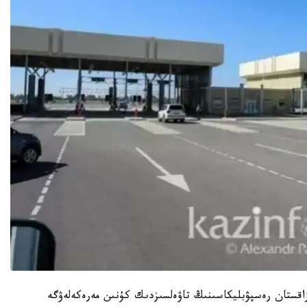
زاقستان رەسپۋبليكاسىنىڭ تاۋەلسىزدىك كۇنىن مەرەكەلەۋگە