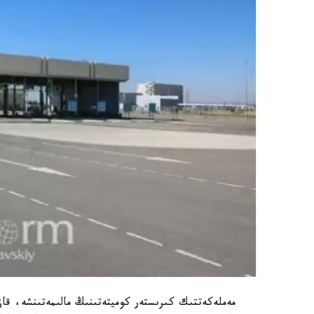
مەملەكەتتىك كىرىستەر كوميتەتىنىڭ مالىمەتىنشە، قا