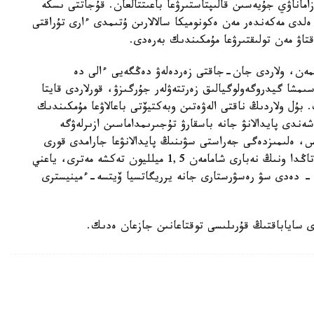
ماناۋي جۇيەسىن قالىپتاستىرۋعا باعىتتالعان. قۇجاتتى ىسكە
ەلدى مەكەندەر مەن ەكونوميكا سالالارىن ۇتىمدى ءارى تۇراقتى
اۋ مەن تولىقتىرۋعا مۇمكىندىك بەرەدى.
مەن، ولاردى جان-جاقتى زەردەلەۋ دەڭگەيى ءالى دە
مشا گيدروگەولوگيالىق زەرتتەۋلەر جۇرگىزۋ، قورلاردى قايتا
. بۇل ولاردىڭ ناقتى الەۋەتىن وبەكتيۆتى باعالاۋعا مۇمكىندىك
ندى پايدالانۋ جانە باسقارۋ تۇجىرىمداماسىن ازىرلەۋگە
، ەلىمىزدەگى جەراستى سۋىنىڭ پايدالانۋعا جارامدى قورى
تاۋلىگىنە 43,2 ميلليون تەكشە مەتر. الايدا قازىرگى تاڭدا ونىڭ نەبارى شامامەن 1,5 ميلليون تەكشە مەترى، ياعني
لانىلىپ وتىر، - دەدى سۋ رەسۋرستارى جانە يرريگاتسيا ۆيتسە-ءمينيسترى
 ساياباقتىڭ قۇرىلىسى توقتاعانىن جازعان ەدىك.