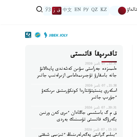
الداۋ
KZ
QZ
РУ
EN
中文
ق ز
ЎЗ
تاقىرىپقا قاتىستى
22:31, 07 تامىز 2026
ەلىمىزدە جەراستى سۋىن كەشەندى پايدالانۋ
جانە باسقارۋ تۇجىرىمداماسى ازىرلەنىپ جاتىر
21:58, 07 تامىز 2026
اسكەري ينستيتۋتتاردا كونكۋرستىق ىرىكتەۋ
ءجۇرىپ جاتىر
20:31, 07 تامىز 2026
ق م گ باسشىسى جاڭادان ءىرى كەن ورنىن
يگەرۋگە قاتىستى تۇسىنىك بەردى
15:10, 07 تامىز 2026
ءبىلىم گرانتى يەگەرلەرىنىڭ ءتىزىمى شىقتى