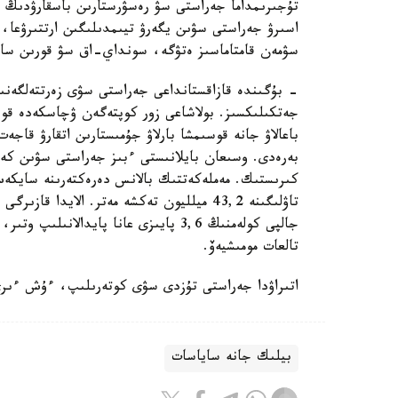
تۇجىرىمداما جەراستى سۋ رەسۋرستارىن باسقارۋدىڭ زا
اسىرۋ جەراستى سۋىن يگەرۋ تيىمدىلىگىن ارتتىرۋعا، 
سۋمەن قامتاماسىز ەتۋگە، سونداي-اق سۋ قورىن ساقت
- بۇگىندە قازاقستانداعى جەراستى سۋى زەرتتەلگەنى
جەتكىلىكسىز. بولاشاعى زور كوپتەگەن ۋچاسكەدە قوسى
باعالاۋ جانە قوسىمشا بارلاۋ جۇمىستارىن اتقارۋ قاجەت
بەرەدى. وسىعان بايلانىستى ءبىز جەراستى سۋىن كەشە
كىرىستىك. مەملەكەتتىك بالانس دەرەكتەرىنە سايكەس
جالپى كولەمنىڭ 3,6 پايىزى عانا پايدا
تالعات مومىشيەۆ.
اتىراۋدا جەراستى تۇزدى سۋى كوتەرىلىپ، ءۇش ءىرى
بيلىك جانە ساياسات