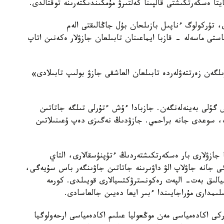
تا ەسكەرتكىشتى قالپىنا كەلتىرۋ مۇمكىندىكتەرىنە توقتالدى.
، تۇركولوگ ءناپىل بازىلحان بۇل جاڭالىقتى الەم
تى ماسەلە - قازبا ايماعىنان تابىلعان جازۋلار ەكەنىن اتاپ
لگەن زەرتتەۋلەردە تابىلعان العاشقى جازۋ بولىپ تابىلادى»
گۇلى بەينەلەنگەن. جازبادا ءۇش ءتۇرلى تىلگە جاتاتىن
ىك، سوعدى جانە براحمي. جازۋدىڭ نەگىزى دەپ ۇعىنىلاتىن
جازۋلارى بار ەسكەرتكىشتەردىڭ ءتۇپنۇسقالارى، التاي
ى جانە جاۋلاپ الۋ داۋىرىنە جاتاتىن جاۋىنگەر باس سۇيەگى،
الىق بەت- الپەت رەكونسترۋكتسيالارى قويىلدى. كورمە
لىمدارى مۇراجايىندا ءبىر ايعا دەيىن جالعاسادى.
كى اكادەمياسى مەن موڭعوليا عىلىم اكادەمياسى ارحەولوگيا