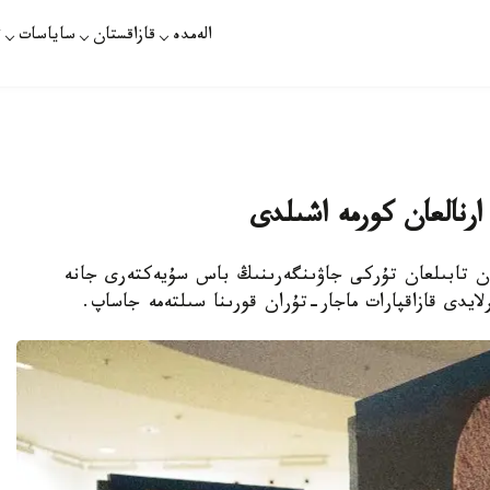
الەمدە
قازاقستان
ساياسات
ت
ارنالعان كورمە اشىلدى
ىنان تابىلعان تۇركى جاۋىنگەرىنىڭ باس سۇيەكتەرى جانە
ايدى قازاقپارات ماجار-تۇران قورىنا سىلتەمە جاساپ.