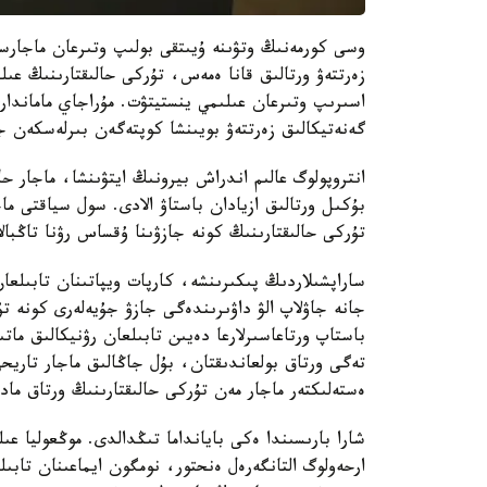
وسى كورمەنىڭ وتۋىنە ۇيىتقى بولىپ وتىرعان ماجارس
زەرتتەۋ ورتالىق قانا ەمەس، تۇركى حالىقتارىنىڭ عىل
اسىرىپ وتىرعان عىلىمي ينستيتۋت. مۇراجاي ماماندارى
گەنەتيكالىق زەرتتەۋ بويىنشا كوپتەگەن بىرلەسكەن ج
انتروپولوگ عالىم اندراش بيرونىڭ ايتۋىنشا، ماجار 
بۇكىل ورتالىق ازيادان باستاۋ الادى. سول سياقتى ما
تۇركى حالىقتارىنىڭ كونە جازۋىنا ۇقساس رۋنا تاڭبالا
ساراپشىلاردىڭ پىكىرىنشە، كارپات ويپاتىنان تابىلعا
جانە جاۋلاپ الۋ داۋىرىندەگى جازۋ جۇيەلەرى كونە تۇرك
باستاپ ورتاعاسىرلارعا دەيىن تابىلعان رۋنيكالىق ما
تەگى ورتاق بولعاندىقتان، بۇل جاڭالىق ماجار تاريح
ەستەلىكتەر ماجار مەن تۇركى حالىقتارىنىڭ ورتاق ماد
شارا بارىسىندا ەكى بايانداما تىڭدالدى. موڭعوليا ع
ارحەولوگ التانگەرەل ەنحتور، نومگون ايماعىنان تاب