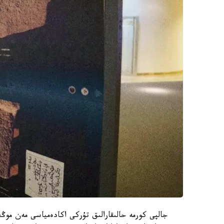
جالپى كورمە حالىقارالىق تۇركى اكادەمياسى مەن موڭع