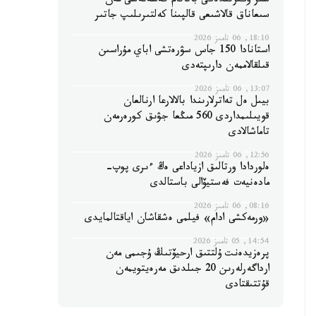
سىر وڭىرىندەگى باقاتام كەسەنەسى مەن
سىعاناق قالاشىعى قالپىنا كەلتىرىلىپ جاتىر
18:10, 06 تامىز 2026
استانادا 150 جاس سۋرەتشى اباي مۇراسىن
قىلقالاممەن دارىپتەدى
13:07, 06 تامىز 2026
بيىل ەل تەاترلارىندا بالالارعا ارنالعان
قويىلىمداردى 560 مىڭعا جۋىق كورەرمەن
تاماشالادى
12:56, 06 تامىز 2026
ەلوردادا ورتالىق ازياداعى ەڭ ءىرى پوپ-
مادەنيەت فەستيۆالى باستالدى
08:16, 06 تامىز 2026
«ورمەكشى ادام» فيلمى ەشقاشان اياقتالمايدى
14:54, 05 تامىز 2026
پرەزيدەنت ۇلتتىق ارحيۆتىڭ ۇجىمى مەن
ارداگەرلەرىن 20 جىلدىق مەرەيتويمەن
قۇتتىقتادى