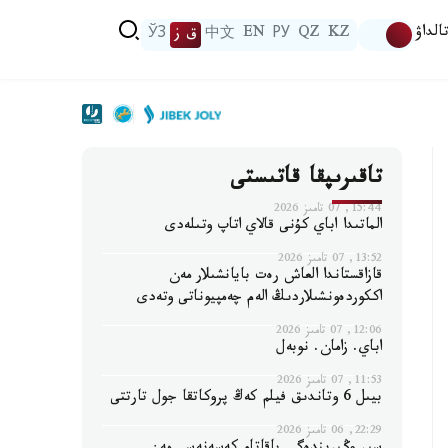
الداۋ
KZ
QZ
РУ
EN
中文
ق ز
ЎЗ
تاقىرىپقا قاتىستى
15:44, 07 تامىز 2026
الماتىدا اباي كۇنى قالاي اتاپ وتىلەدى
13:52, 07 تامىز 2026
قازاقستاندا العاش رەت بايانشىلار مەن
اككوردەونشىلاردىڭ الەم چەمپيوناتى وتەدى
12:06, 07 تامىز 2026
اباي. زامان. نوبەل
11:53, 07 تامىز 2026
بيىل 6 وتاندىق فيلم كەڭ پروكاتقا جول تارتتى
22:29, 06 تامىز 2026