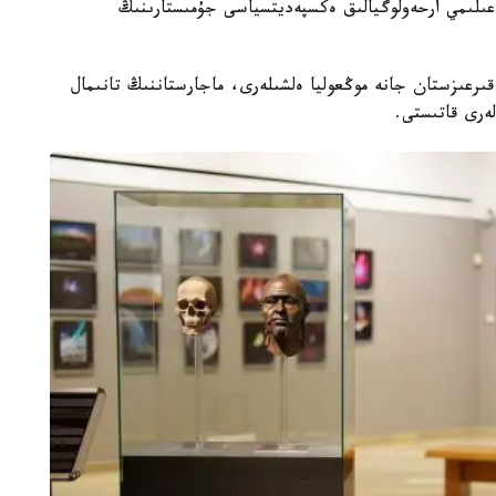
ىلىمي ارحەولوگيالىق ەكسپەديتسياسى جۇمىستارىنىڭ
قىرعىزستان جانە موڭعوليا ەلشىلەرى، ماجارستاننىڭ تانىمال
لەرى قاتىستى.