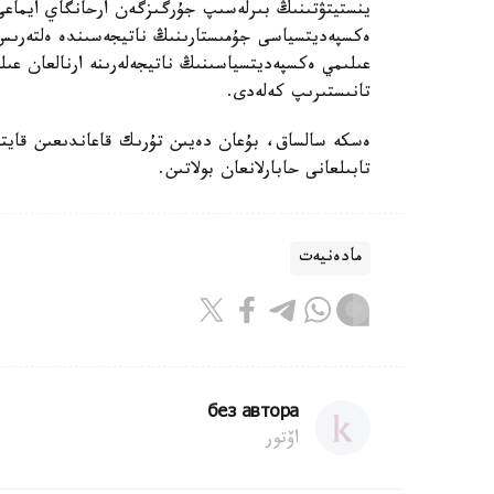
ينستيتۋتىنىڭ بىرلەسىپ جۇرگىزگەن ارحانگاي ايماعى
ەكسپەديتسياسى جۇمىستارىنىڭ ناتيجەسىندە ەلتەرىس ق
عىلىمي ەكسپەديتسياسىنىڭ ناتيجەلەرىنە ارنالعان عىلى
تانىستىرىپ كەلەدى.
ەسكە سالساق، بۇعان دەيىن تۇرىك قاعاندىعىن قايتا
تابىلعانى حابارلانعان بولاتىن.
مادەنيەت
без автора
اۆتور