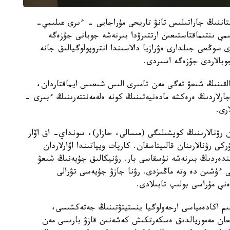
تاننىڭ جاراتىلىس تانۋ تاريحى مۇراجايى - ءىرى عىلىمي-
ىمي ىنتىماقتاستىعىن ارتتىرۋدا بىرنەشە جوبانى جۇزەگە
 سوڭعى جىلدارى ەۋرازيا دالاسىندا انتروپولوگيالىق جانە
وبالاردى جۇزەگە اسىردى.
حالقىنىڭ شىعۋ تەگى مەن تامىرى الىس شىعىس ايماقتاردان،
جارلاردىڭ ەرەكشە مادەنيەتىنىڭ كونە ەلەمەنتتەرىنىڭ ءبىرى -
رى.
ن رۋنالارىنىڭ كوپشىلىگى (مىسالى، حازار)، سونداي- اق اۆار
ى رۋنالارىنان قالىپتاسقان. كارپات ويپاتىندا اۆارلاردان
تىندەردىڭ بىرنەشە نۇسقاسى بار. رۋنيكالىق جۇيەنىڭ شىعۋ
ى ءۇشىن دە وتە ماڭىزدى. رۋنا جازۋ جۇيەسى تۋرالى
ەني مۇراسى بولىپ تابىلادى.
ىلىم اكادەمياسى ارحەولوگيا ينستيتۋتىنىڭ جەتەكشىسى،
ىلعان مەموريالدىق ەسكەرتكىش كەشەنىن قازۋ بارىسى مەن