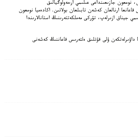
، نومعون جازىعىنداعى عىلىمي ارحەولوگيالىق
اعانعا ارنالعان كەشەن تابىلعان بولاتىن. اكادەميا نومعون
مي جيناق ازىرلەپ، تۇركى مەملكەتتەرىنىڭ استانالارىندا
 داۋىرلەتكەن ۇلى قۇتلىق ەلتەرىس قاعاننىڭ كەشەنى