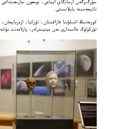
جۇرگىزگەن ارحانگاي ايماعى، نومعون جازىعىنداعى ع
ناتيجەسىنە بايلانىستى.
كورمەنىڭ اشىلۋىنا قازاقستان، تۇركيا، ازەربايجان، 
تۇركولوگ عالىمدارى مەن مينيسترلەر، پارلامەنت مۇشە