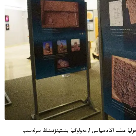
وليا عىلىم اكادەمياسى ارحەولوگيا ينستيتۋتىنىڭ بىرلەسىپ