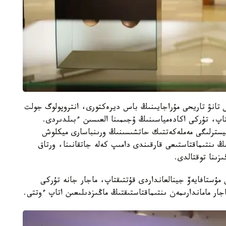
ىس تانۋ تاريحى مۇراجايىنىڭ باس ديرەكتورى، انتروپولوگ جولت
اپ، تۇركى اكادەمياسىنىڭ ۇجىمىنا العىسىن ءبىلدىردى.
نيسترلىگى مەملەكەتتىك حاتشىسىنىڭ ورىنباسارى ميكلوش
 ىنتىماقتاستىعى قارقىندى دامىپ كەلە جاتقانىنا، ورتاق
زىنا توقتالدى.
مۇستافايەۆ جينالعانداردى قۇتتىقتاپ، ماجار جانە تۇركى
ار ماماندارىمەن ىنتىماقتاستىقتىڭ ماڭىزدىلىعىن اتاپ ءوتتى.