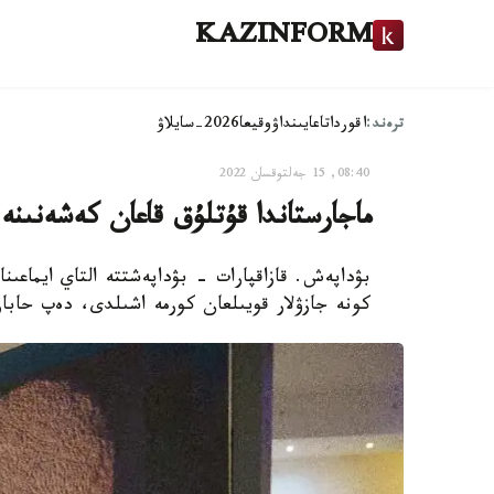
KAZINFORM
ترەند:
اقوردا
تاعايىنداۋ
وقيعا
2026-سايلاۋ
08:40, 15 جەلتوقسان 2022
ماجارستاندا قۇتلۇق قاعان كەشەنىنە 
بۋداپەش. قازاقپارات - بۋداپەشتتە التاي ايماع
كونە جازۋلار قويىلعان كورمە اشىلدى، دەپ حابارل