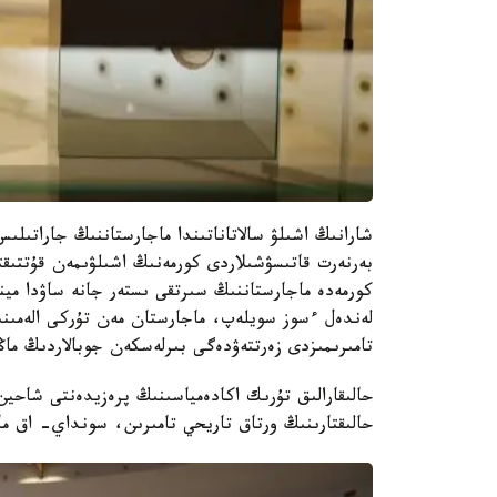
شارانىڭ اشىلۋ سالاتاناتىندا ماجارستاننىڭ جاراتىل
بەرنەرت قاتىسۋشىلاردى كورمەنىڭ اشىلۋىمەن قۇتتىقت
كورمەدە ماجارستاننىڭ سىرتقى ىستەر جانە ساۋدا مي
لەندەل ءسوز سويلەپ، ماجارستان مەن تۇركى الەمىنىڭ
تامىرىمىزدى زەرتتەۋدەگى بىرلەسكەن جوبالاردىڭ ماڭى
حالىقارالىق تۇرىك اكادەمياسىنىڭ پرەزيدەنتى شاحين 
حالىقتارىنىڭ ورتاق تاريحي تامىرىن، سونداي- اق ماج