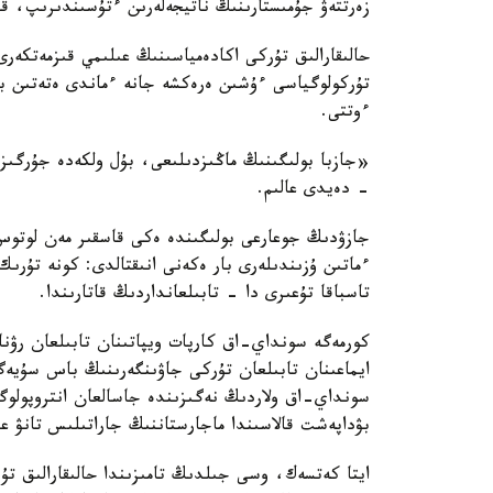
زەرتتەۋ جۇمىستارىنىڭ ناتيجەلەرىن ءتۇسىندىرىپ، قاي
حالىقارالىق تۇركى اكادەمياسىنىڭ عىلىمي قىزمەتكەرى
تۇركولوگياسى ءۇشىن ەرەكشە جانە ءماندى ەتەتىن باس
ءوتتى.
«جازبا بولىگىنىڭ ماڭىزدىلىعى، بۇل ولكەدە جۇرگىزى
- دەيدى عالىم.
جازۋدىڭ جوعارعى بولىگىندە ەكى قاسقىر مەن لوتوس 
ءماتىن ۇزىندىلەرى بار ەكەنى انىقتالدى: كونە تۇر
تاسباقا تۇعىرى دا - تابىلعانداردىڭ قاتارىندا.
كورمەگە سونداي-اق كارپات ويپاتىنان تابىلعان رۋنا 
ايماعىنان تابىلعان تۇركى جاۋىنگەرىنىڭ باس سۇيەگ
سونداي-اق ولاردىڭ نەگىزىندە جاسالعان انتروپولوگي
بۋداپەشت قالاسىندا ماجارستاننىڭ جاراتىلىس تانۋ عى
ايتا كەتسەك، وسى جىلدىڭ تامىزىندا حالىقارالىق تۇر