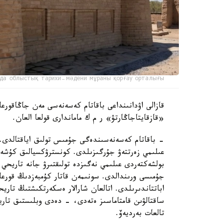
да облыстық тарихи-мәдени мұраны қорғау орталығы
قازالى اۋدانىنداعى باقاتام كەسەنەسى مەن جاڭاقورعان
«قازقايتاجاڭارتۋ» ر م ك ماماندارى قولعا العان.
- باقاتام كەسەنەسىندەگى جۇمىس تولىق اياقتالدى. ر
عىلىمي زەرتتەۋ جۇرگىزىلدى. كونسترۋكسيالىق كۇشەي
بولشەكتەردى عىلىمي نەگىزدە تولىقتىرۋ جانە تاريحي م
جۇمىسى ورىندالدى. سونىمەن قاتار كۇمبەزدىڭ قورعا
اباتتاندىرىلدى. اتالعان شارالار ەسكەرتكىشتىڭ تار
ساقتالۋىن قامتاماسىز ەتەدى، - دەدى وبلىستىق تاري
تالعات بەرديەۆ.