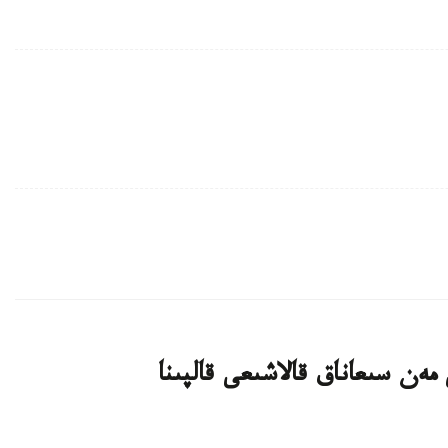
ەن سىعاناق قالاشىعى قالپىنا