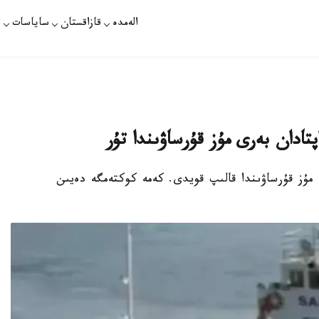
الەمدە
قازاقستان
ساياسات
ت
تادان بەرى مۇز قۇرساۋىندا تۇر
مە مۇز قۇرساۋىندا قالىپ قويدى. كەمە كوكتەمگە دەيىن