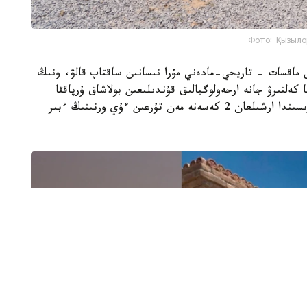
Фото: Қызыло
ى ماقسات - تاريحي-مادەني مۇرا نىسانىن ساقتاپ قالۋ، ونىڭ
 كەلتىرۋ جانە ارحەولوگيالىق قۇندىلىعىن بولاشاق ۇرپاققا
جەتكىزۋ. جوسپارعا سايكەس ارحەولوگيالىق قازبا بارىسىندا ارشىلعان 2 كەسەنە مەن تۇرعىن ءۇي ورنىنىڭ ءبىر