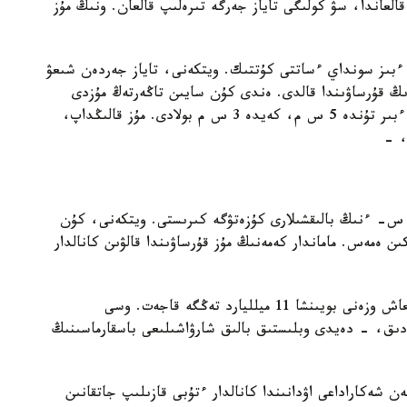
ق وزەنىنە وتۋگە 6 شاقىرىمداي قالعاندا، سۋ كولىگى تاياز جەرگە تىرەلىپ قالعان. ونىڭ مۇز
ءبىز سونداي ءساتتى كۇتتىك. ويتكەنى، تاياز جەردەن شىعۋ
ڭ قۇرساۋىندا قالدى. ەندى كۇن سايىن تاڭەرتەڭ مۇزدى
ويىپ ءجۇرمىز. سەبەبى، مۇز قالىڭدىعى ءارتۇرلى - ءبىر تۇندە 5 س م، كەيدە 3 س م بولادى. مۇز قالىڭداپ،
، -
 س- ءنىڭ بالىقشىلارى كۇزەتۋگە كىرىستى. ويتكەنى، كۇن
ىن ەمەس. ماماندار كەمەنىڭ مۇز قۇرساۋىندا قالۋىن كانالدار
جايىق وزەنىندە تەرەڭدەتۋ جۇمىسىنا 7 ميلليارد، قيعاش وزەنى بويىنشا 11 ميلليارد تەڭگە قاجەت. وسى
ادىق، - دەيدى وبلىستىق بالىق شارۋاشىلىعى باسقارماسىنىڭ
 شەكاراداعى اۋدانىندا كانالدار ءتۇبى قازىلىپ جاتقانىن