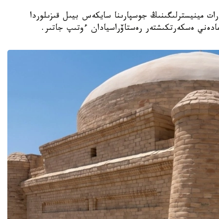
نيەت جانە اقپارات مينيسترلىگىنىڭ جوسپارىنا سايكەس بيىل قىزىلوردا
مادەني ەسكەرتكىشتەر رەستاۆراسيادان ءوتىپ جاتىر.