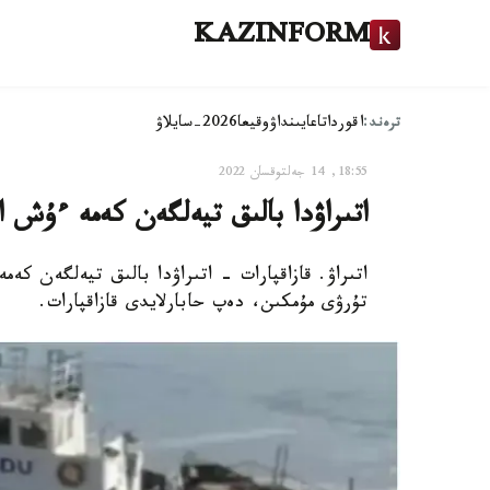
KAZINFORM
ترەند:
اقوردا
تاعايىنداۋ
وقيعا
2026-سايلاۋ
18:55, 14 جەلتوقسان 2022
اتىراۋدا بالىق تيەلگەن كەمە ءۇش اپ
اتىراۋ. قازاقپارات - اتىراۋدا بالىق تيەلگەن كە
تۇرۋى مۇمكىن، دەپ حابارلايدى قازاقپارات.