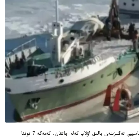
كەمە كاپيتانى يۆان پاۆلوۆتىڭ ايتۋىنشا، بالىقشىلار كاسپيي تەڭىزىنەن بالىق اۋلاپ كەلە جاتقان. كەمەگە 7 توننا