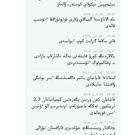
بىلمەپپىن نيكولاي كوستەر-ۆالداۋ
20:07, 06 تامىز 2026
ىلە الاتاۋىندا گيمالاي ۇلارى فوتوتۇزاققا ءتۇسىپ
قالدى
19:45, 06 تامىز 2026
قاي سالاعا گرانت كوپ ءبولىندى
19:27, 06 تامىز 2026
بالالاردىڭ كورۋ قابىلەتى نەگە ناشارلاپ بارادى
- وفتالمولوگ ءتۇسىندىردى
18:44, 06 تامىز 2026
استانادا قابانباي باتىر داڭعىلىنىڭ ءبىر بولىگى
ۋاقىتشا جابىلادى
18:30, 06 تامىز 2026
قاشاعان كەن ورنىن يگەرەتىن كومپانيادان 2,3
تريلليون تەڭگە ماجبۇرلەپ ءوندىرىپ الۋ ءۇشىن
ءىس قوزعالدى
17:31, 06 تامىز 2026
«تاقتار ويىنىنىڭ» جۇلدىزى قازاقستان تۋرالى