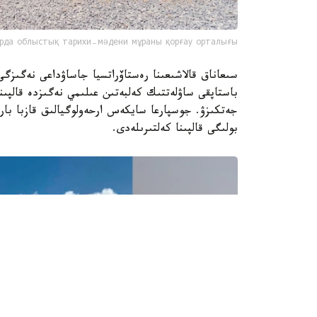
рда облыстық тарихи-мәдени мұраны қорғау орталығы
سىعاناق قالاشىعىنا رەستاۆراتسيا جاساۋداعى نەگىزگ
باستاپقى ساۋلەتتىك كەلبەتىن عىلىمي نەگىزدە قالپىنا
بولىگى قالپىنا كەلتىرىلەدى.