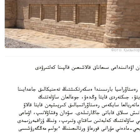
Фото: Қызылор
 اۋدانىنداعى سىعاناق قالاشىعىن قالپىنا كەلتىرۋدى
ەستاۆراسيا بارىسىندا ەسكەرتكىشتىڭ تەحنيكالىق جاعدايىنا
تۋ، جىكتەردى قايتا وڭدەۋ، جوعالعان ساۋلەتتىك
اتەريالعا سايكەس رەستاۆراتسيالىق كىرپىشپەن قايتا قالاۋ
نىش سىلاق قاباتى جاڭارتىلدى. سۋدان وقشاۋلانىپ، اۋماعى
يحي ساۋلەتتىك كەلبەتىن ساقتاي وتىرىپ، ونىڭ ۇزاقمەرزىمدى
حي-مادەني مۇرانى قورعاۋ ورتالىعىنىڭ ءبولىم مەڭگەرۋشىسى