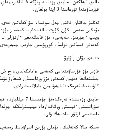
بالىق تيەلگەن. جايى
قۇرساۋىندا تۇرعانىنا 3 اپتا بولعان.
تەڭىز جاقتان قاتتى جەل سوقسا، سۋ كەلەتىن ەدى. 
مۇمكىن ەمەس. كۇن كۇرت سالقىنداپ، كەمەمىز مۇزدى
كەمەنى قىساتىن بولسا، كورپۋسىن جارىپ جىبەرەدى
دەيدى يۆان پاۆلوۆ.
قازىر مۇز قۇرساۋىنداعى كەمەنى «امانگەلدى» ج ش
جىلىنعانعا دەيىن كەمەنى مۇز ورتاسىنان شىعارۋ مۇمك
ءتۇبىنىڭ تەرەڭدەتىلمەۋىمەن بايلانىستىرادى.
سۇرانىستى ءتيىستى ورگاندارعا، مينيسترلىككە جولد
باسشىسى ارتۋر سادىبەك ۇلى.
ەسكە سالا كەتەلىك، بۇدان بۇرىن اتىراۋدىڭ رەسەيمەن