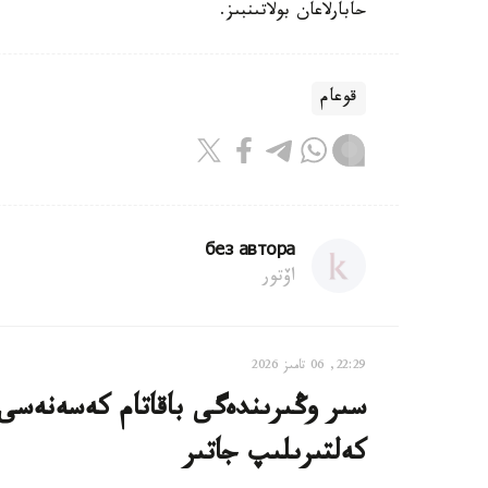
حابارلاعان بولاتىنبىز.
قوعام
без автора
اۆتور
22:29, 06 تامىز 2026
سىر وڭىرىندەگى باقاتام كەسەنەسى م
كەلتىرىلىپ جاتىر