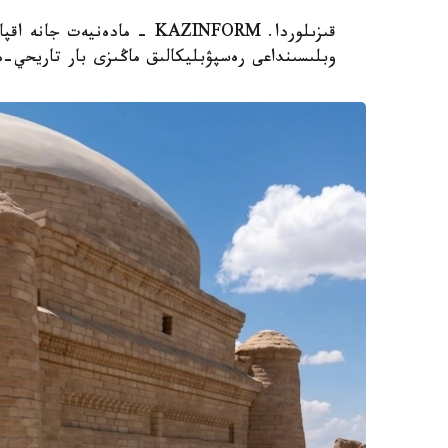
قىزىلوردا. KAZINFORM - مادە
وبلىسىنداعى رەسپۋبليكالىق ماڭىزى بار تاريحي-