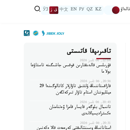
الداۋ
KZ
QZ
РУ
EN
中文
ق ز
ЎЗ
تاقىرىپقا قاتىستى
22:04, 06 تامىز 2026
قۇرىلىس قالدىقتارىن قوقىس جاشىگىنە تاستاۋعا
بولا ما
20:56, 06 تامىز 2026
قازاقستاننىڭ ۇلتتىق تاۋارلار كاتالوگىندا 29
ميلليوننان استام تاۋار تىركەلگەن
20:45, 06 تامىز 2026
تانىمال بلوگەر قايسار قامزا ۆەتنامنان
ەكستراديسيالاندى
20:31, 06 تامىز 2026
استانانىڭ وسىنشالىقتى كەرەمەت قالا ەكەنىن