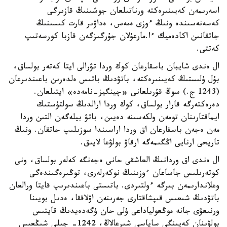
اسەرىمەن كەيىنىرەكتە ورناتىلعان جوشىنىڭ قازىرگى
كەسەنەسىندە ونىڭ ءوزى ەمەس، ەداۋىر قارت كىسىنىڭ
جاتقانىن اكادەميك ءا.مارعۇلان جۇرگىزگەن قازبا كورسەتىپ
كەتتى.
ال ەندى شايبان باسقارعان كوك وردا تۋرالى ايتا كەتەر بولساق،
بۇل ۇلىستىڭ كەيىنىرەكتە، باتۋدىڭ باتىس ەلدەرىن باعىندىرعان
(1243 ج.) سوڭ قۇرىلعانى «چينگيز-نامەدە» ايتىلعان.
دەرەكتەرگە قارار بولساق، كوك وردا ارالدىڭ سولتۇستىك
ايماقتارىنان تومەن ولكەسىنە دەيىن، باتۋ بيلەگەن التىن وردا
مەن ەجەن باسقارعان اق وردا اراسىندا سوزىلىپ جاتقان. ونىڭ
تاريحى ارنايى اڭگىمەگە ارقاۋ بولۋعا لايىق.
ال ەندى اق وردانىڭ العاشقى حانى ەجەنگە كەلەر بولساق، ونى
كوتەرىلىس جاساعان ءوزىنىڭ نوكەرلەرى، توڭىرەگىندەگى
وعلاندارىمەن بىرگە ءولتىردى. باتىستى باعىندىرىپ قايتا ورالعان
باتۋدىڭ شىعىس قىپشاقتارى جەرىنەن اۋلاققا، ەدىل بويىنا
ورنىعۋى جانە موڭعولياداعى ۇلى حان ۇگەدەيدىڭ قايتىس
بولۋىنان كەيىنگى ساياسي شىرعالاڭ، 1242- جىلى شىڭعىس