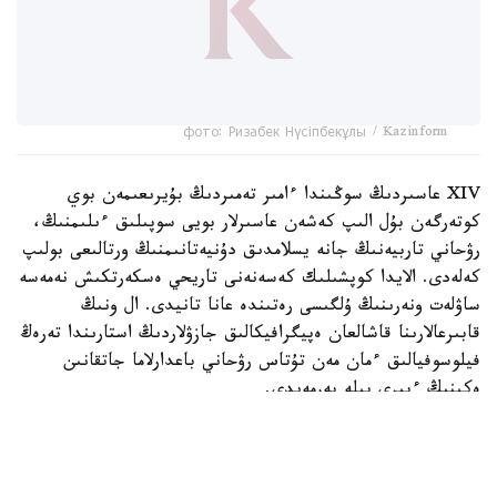
фото: Ризабек Нүсіпбекұлы / Kazinform
XIV عاسىردىڭ سوڭىندا ءامىر تەمىردىڭ بۇيرىعىمەن بوي
كوتەرگەن بۇل الىپ كەشەن عاسىرلار بويى سوپىلىق ءىلىمنىڭ،
رۋحاني تاربيەنىڭ جانە يسلامدىق دۇنيەتانىمنىڭ ورتالىعى بولىپ
كەلەدى. الايدا كوپشىلىك كەسەنەنى تاريحي ەسكەرتكىش نەمەسە
ساۋلەت ونەرىنىڭ ۇلگىسى رەتىندە عانا تانيدى. ال ونىڭ
قابىرعالارىنا قاشالعان ەپيگرافيكالىق جازۋلاردىڭ استارىندا تەرەڭ
فيلوسوفيالىق ءمان مەن تۇتاس رۋحاني باعدارلاما جاتقانىن
ەكىنىڭ ءبىرى بىلە بەرمەيدى.