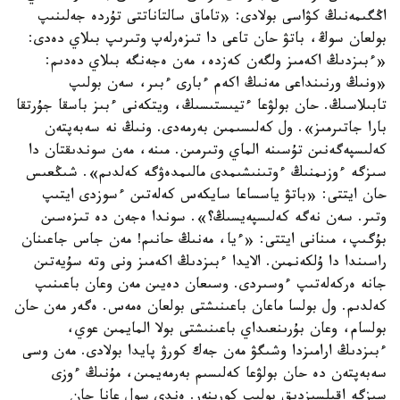
اڭگىمەنىڭ كۋاسى بولادى: «تاماق سالتاناتتى تۇردە جەلىنىپ
بولعان سوڭ، باتۋ حان تاعى دا تىزەرلەپ وتىرىپ بىلاي دەدى:
«ءبىزدىڭ اكەمىز ولگەن كەزدە، مەن ەجەنگە بىلاي دەدىم:
«ونىڭ ورنىنداعى مەنىڭ اكەم ءبارى ءبىر، سەن بولىپ
تابىلاسىڭ. حان بولۋعا ءتيىستىسىڭ، ويتكەنى ءبىز باسقا جۇرتقا
بارا جاتىرمىز». ول كەلىسىمىن بەرمەدى. ونىڭ نە سەبەپتەن
كەلىسپەگەنىن تۇسىنە الماي وتىرمىن. مىنە، مەن سوندىقتان دا
سىزگە ءوزىمنىڭ ءوتىنىشىمدى مالىمدەۋگە كەلدىم». شىڭعىس
حان ايتتى: «باتۋ ياسساعا سايكەس كەلەتىن ءسوزدى ايتىپ
وتىر. سەن نەگە كەلىسپەيسىڭ؟». سوندا ەجەن دە تىزەسىن
بۇگىپ، مىنانى ايتتى: «ءيا، مەنىڭ حانىم! مەن جاس جاعىنان
راسىندا دا ۇلكەنمىن. الايدا ءبىزدىڭ اكەمىز ونى وتە سۇيەتىن
جانە ەركەلەتىپ ءوسىردى. وسىعان دەيىن مەن وعان باعىنىپ
كەلدىم. ول بولسا ماعان باعىنىشتى بولعان ەمەس. ەگەر مەن حان
بولسام، وعان بۇرىنعىداي باعىنىشتى بولا المايمىن عوي،
ءبىزدىڭ ارامىزدا وشىگۋ مەن جەك كورۋ پايدا بولادى. مەن وسى
سەبەپتەن دە حان بولۋعا كەلىسىم بەرمەيمىن، مۇنىڭ ءوزى
سىزگە اقىلسىزدىق بولىپ كورىنەر. ەندى سول عانا حان