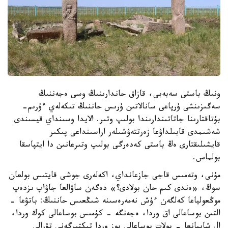
ونىڭ باستى سەبەبى، قازاق حاندارىنىڭ وسى ەجەننىڭ
سەگىزىنشى ۇرپاعى سانالاتىن ۇرىس حاننىڭ تىكەلەي ءۇرىم-
بۇتاقتارىنا جاتاتىندارىندا بولىپ وتىر. الايدا وسىنداي قيسىندى
شەشىمدى قابىلداۋعا زەرتتەۋشىلەر اراسىنداعى پىكىر
قايشىلىقتارى ەڭ باستى كەدەرگى بولىپ وتىرعانىن دا ايتپاسقا
بولماس.
مۇنى، وتەمىس قاجى جازعانداي، اكەلەرى جوشى قايتىس بولعان
سوڭ، «ەندى كىم حان بولادى؟» دەگەن ساۋالعا جاۋاپ ىزدەپ
موڭعولياعا كەلگەن ءۇش نەمەرەسىنە شىڭعىس حاننىڭ: باتۋعا -
التىن بوساعالى اق وردا، ەجەنگە - كۇمىس بوساعالى كوك وردا،
ال شايبانعا - بولات بوساعالى بوز وردا تىكتىرگەنى تۋرالى