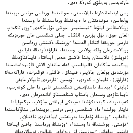
مارتەبەسى بەرىلۋى كەرەك ەدى.
وسى ايتىلعاندارعا بايلانىستى، جوشىنىڭ ورداسى ەرتىس بويىندا
بولعانىن، سوندىقتان دا ەجەننىڭ ورداسىنىڭ دا وسىندا
ورنالاسقانىن ايتۋعا ءتيىستىمىز. جوشى بۇل ماڭدى ءوزى تاڭداپ
العان جوق، بۇل بۇرىن، 1218- جىلى شىڭعىس حان حورەزمگە
قارسى جورىققا اتتانار الدىندا ءوزىنىڭ ەكىنشى ورداسىن
ورنالاستىرعان ولكە بولاتىن. وسىندا، قارلۇقتاردىڭ قايالىق
(قويلىق) قالاسىنان ونشا قاشىق ەمەس ايماقتا، نايمانتاۋدىڭ
بيىگىندە جاڭادان قالىپتاسىپ كەلە جاتقان الاش قاۋىمداستىعىنا
مۇرىندىق بولعان جالايىر، قىپشاق، قاڭلى، قوڭىرات، قاراكەسەك
(قارلۇق)، نايمان، كەرەي، ءۇيسىن ءتارىزدى تايپالار مايقى
(بايقى) ءبيدىڭ باستاۋىمەن شىڭعىستى تاعى دا حان كوتەرىپ،
نايمانتاۋدى وسىدان باستاپ شىڭعىستاۋ اتاندىرعان ەدى.
كەيىنىرەك، گيندەكۋشقا دەيىنگى ايماقتى جاۋلاپ، موڭعولياعا
قايتار جولىندا دا، شىڭعىس وسى ەرتىس بويىنداعى ستاۆكاسىندا
ايالداپ، ءوزىنىڭ ۇلدارىنا بەرىلەتىن ايماقتاردى ناقتىلاي
ءتۇستى. جوشىنىڭ دا وسىندا، ءوزىنىڭ ورداسىنا جاقىن ايماقتا
قايتىس بولعانى ءسوزسىز. اق ورداداعى ىقپالدى قوجالاردىڭ