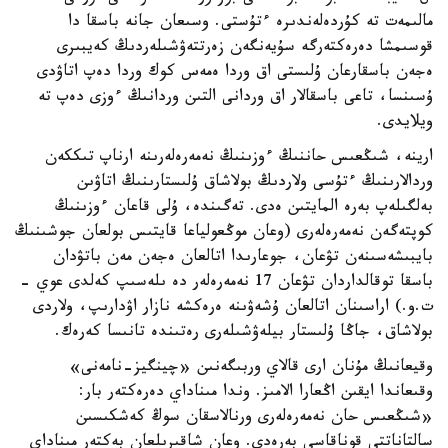
مالىمەت تە كۇردەلەندىرە ءتۇستى. وسىعان جانە باسقا دا
قوسىمشا دەرەكتەرگە سۇيەنگەن زەرتتەۋشىلەردىڭ كەيبىرى
ەجەن باسقارعان ۇلىستى اق وردا ەمەس كوك وردا دەپ اتاۋدى
ۇسىنسا، تاعى باسقالار اق وردانى التىن وردانىڭ ءوزى دەپ تە
ويلايدى.
ارينە، شىڭعىس حاننىڭ ءوزىنىڭ نەمەرەلەرىنە ارناپ تىككەن
وردالارىنىڭ ءتۇسى ولاردىڭ بولاشاق ۇلىستارىنىڭ اتاۋىن
بەلگىلەپ بەرە المايتىن ەدى. تەگىندە، ۇلى قاعان ءوزىنىڭ
كوپتەگەن نەمەرەلەرى (وعان موڭعولياعا قايتىس بولعان جوشىنىڭ
بايبىشەسىنەن تۋعان، جوعارىدا اتالعان ەجەن مەن باتۋدان
باسقا توقالداردان تۋعان 17 نەمەرەلەر دە ىلەسىپ كەلدى عوي -
ت.و.) اراسىنان اتالعان ۇشەۋىنە ەرەكشە نازار اۋدارىپ، ولاردى
بولاشاق، جاڭا ۇلىستار بيلەۋشىلەرى رەتىندە تانىسا كەرەك.
وقيعانىڭ مۇنان ارى قالاي وربىگەنىن «چينگيز-نامەنى»
وقىعاندا ايقىن اڭعارا الامىز. وندا مىناداي دەرەكتەر بار:
«شىڭعىس حان نەمەرەلەرى ورنالاسقان سوڭ كەشكىسىن
سالتاناتتى قوناقاسى بەرەدى. وعان شاقىرىلعان بەكتەر مىناداي