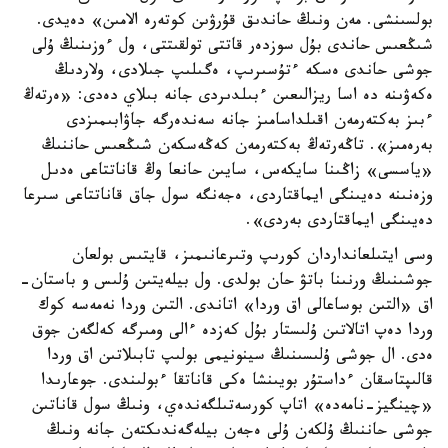
بولسىنشى. مەن ونىڭ حاندىق قۇرۋىن كوتەرە الامىن» دەيدى.
شىڭعىس حاندى بۇل سوزدەر قاتتى تولقىتتى، ول ءوزىنىڭ ۇلى
جوشى حاندى ەسكە ءتۇسىرىپ، ەگىلىپ جىلادى، ولاردىڭ
ەكەۋىنە دە اسا ريزالىعىن ءبىلدىردى جانە بىلاي دەدى: «ەرتەڭ
ءبىز بەكتەرمەن اقىلداسامىز جانە سەندەرگە جاۋابىمىزدى
بەرەمىز». تاڭەرتەڭ بەكتەرمەن كەڭەسكەن شىڭعىس حاننىڭ
«ياسسى» زاڭىنا سايكەس، سايىن حانعا وڭ قاناتتاعى ەدىل
وزەنىنە دەيىنگى ايماقتاردى، ەجەنگە سول جاق قاناتتاعى سىرعا
دەيىنگى ايماقتاردى بەردى».
وسى ايتىلعانداردان كورىپ وتىرعانىمىز، قايتىس بولعان
جوشىنىڭ ورنىنا باتۋ حان بولدى. ول بيلەيتىن ۇلىس و باستان-
اق «التىن بوساعالى اق وردا» اتاندى. التىن وردا نەمەسە كوك
وردا دەپ اتالاتىن ۇلىستار بۇل كەزدە ءالى ومىرگە كەلگەن جوق
ەدى. ال جوشى ۇلىسىنىڭ سينونيمى بولىپ تابىلاتىن اق وردا
قالىپتاسقان ءداستۇر بويىنشا ەكى قاناتقا ءبولىندى. جوعارىدا
«چينگيز-نامەدە» اتاپ كورسەتىلگەندەي، ونىڭ سول قاناتىن
جوشى حاننىڭ ۇلكەن ۇلى ەجەن بيلەگەندىكتەن جانە ونىڭ