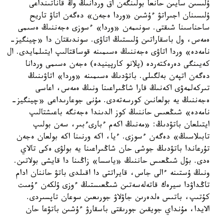
ۇلىسىن سايىن حانعا بولىنگەن اق وردانىڭ وڭ قاناتىنداعى
ۇلىسىنان اجىراتۋ ءۇشىن «وردا ەجەن» دەگەن اتاۋ تاريح
ساحناسىنا شىقتى. سونىمەن «وردا» ءسوزى ەجەننىڭ ەسىمى
ەمەس، ول باسقاراتىن ۇلىستىڭ اتاۋى. سوندىقتان دا «چينگيز-
نامەدە» وردا اتاۋى ەجەننىڭ ەسىمىنە قوساقتالىپ ايتىلمايدى. ال
كەيىنگى دەرەكتەردە (پلانو كارپينيدە) ەجەن ەسىمى وردانا
دەگەن اتپەن بەلگىلى. باتۋدىڭ ەسىمىنە «وردا» اتاۋىنىڭ
تىركەلمەۋى اكەنىڭ قارا شاڭىراعىنا ونىڭ ەمەس، اعاسى
ەجەننىڭ يە بولعانىن كورسەتەدى. مۇنى جوعارىداعى «چينگيز-
نامەدە» شىڭعىس حاننىڭ كوز الدىندا ەجەنگە باعىشتالىپ
ايتىلعان باتۋدىڭ: «مەنىڭ اكەم ءبارىءبىر، سەن بولىپ
تابىلاسىڭ» دەگەن ءسوزى. ءيا، اكە ورنىنا اكە بولعان ەجەن
تۇرعاندا باتۋدىڭ جوشى حان شاڭىراعىنا يە بولۋى ەكى تالاي
ەدى. بۇل شىڭعىس حاننىڭ «ياسسا» زاڭىنا دا قايشى بولاتىن.
ونىڭ ۇستىنە ءالى جاس، قايراتتى دا اقىلدى باتۋ حاننان ادام
تاڭداۋدا سيرەك قاتەلەسەتىن شىڭعىستىڭ ءوزى ۇلكەن ءۇمىت
كۇتىپ، باتىس ەلدەرىن جاۋلاۋ جورىعىن سوعان تاپسىردى.
الايدا، مۇنداي جويقىن جورىقتى باسقارۋ ءۇشىن باتۋعا حان