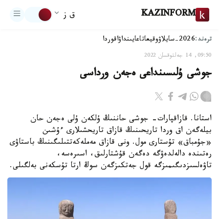
KAZINFORM
ق ز
ترەند:
2026-سايلاۋ
وقيعا
تاعايىنداۋ
اقوردا
09:50, 14 جەلتوقسان 2022
جوشى ۇلىسىنداعى ەجەن ورداسى
استانا. قازاقپارات- جوشى حاننىڭ ۇلكەن ۇلى ەجەن حان
بيلەگەن اق وردا تاريحىنىڭ قازاق تاريحشىلارى ءۇشىن
«جۇمباق» تۇستارى مول. ونى قازاق مەملەكەتتىلىگىنىڭ باستاۋى
رەتىندە دالەلدەۋگە دەگەن قۇشتارلىق، اسىرەسە،
تاۋەلسىزدىگىمىزگە قول جەتكىزگەن سوڭ ارتا تۇسكەنى بەلگىلى.