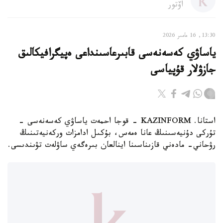
اۆتور
13:30, 16 مامىر 2026
ياساۋي كەسەنەسى قابىرعاسىنداعى ەپيگرافيكالىق
جازۋلار قۇپياسى
استانا. KAZINFORM - قوجا احمەت ياساۋي كەسەنەسى -
تۇركى دۇنيەسىنىڭ عانا ەمەس، بۇكىل ادامزات وركەنيەتىنىڭ
رۋحاني- مادەني قازىناسىنا اينالعان بىرەگەي ساۋلەت تۋىندىسى.