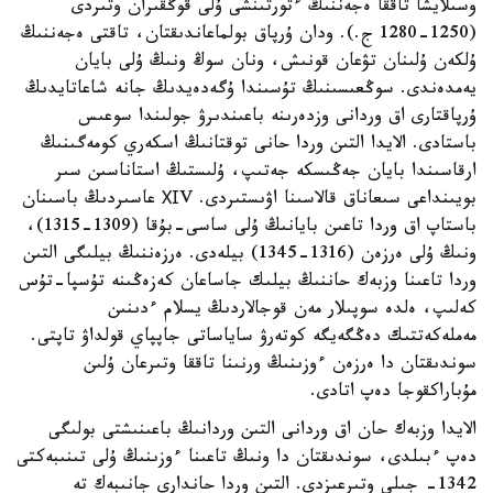
وسىلايشا تاققا ەجەننىڭ ءتورتىنشى ۇلى قوڭقىران وتىردى
(1250-1280 ج.). ودان ۇرپاق بولماعاندىقتان، تاقتى ەجەننىڭ
ۇلكەن ۇلىنان تۋعان قونىش، ونان سوڭ ونىڭ ۇلى بايان
يەمدەندى. سوڭعىسىنىڭ تۇسىندا ۇگەدەيدىڭ جانە شاعاتايدىڭ
ۇرپاقتارى اق وردانى وزدەرىنە باعىندىرۋ جولىندا سوعىس
باستادى. الايدا التىن وردا حانى توقتانىڭ اسكەري كومەگىنىڭ
ارقاسىندا بايان جەڭىسكە جەتىپ، ۇلىستىڭ استاناسىن سىر
بويىنداعى سىعاناق قالاسىنا اۋىستىردى. ХІV عاسىردىڭ باسىنان
باستاپ اق وردا تاعىن بايانىڭ ۇلى ساسى-بۇقا (1309-1315)،
ونىڭ ۇلى ەرزەن (1316-1345) بيلەدى. ەرزەننىڭ بيلىگى التىن
وردا تاعىنا وزبەك حاننىڭ بيلىك جاساعان كەزەڭىنە تۇسپا-تۇس
كەلىپ، ەلدە سوپىلار مەن قوجالاردىڭ يسلام ءدىنىن
مەملەكەتتىك دەڭگەيگە كوتەرۋ ساياساتى جاپپاي قولداۋ تاپتى.
سوندىقتان دا ەرزەن ءوزىنىڭ ورنىنا تاققا وتىرعان ۇلىن
مۇباراكقوجا دەپ اتادى.
الايدا وزبەك حان اق وردانى التىن وردانىڭ باعىنىشتى بولىگى
دەپ ءبىلدى، سوندىقتان دا ونىڭ تاعىنا ءوزىنىڭ ۇلى تىنىبەكتى
1342- جىلى وتىرعىزدى. التىن وردا حاندارى جانىبەك تە