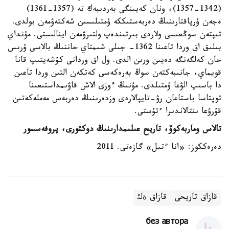
(1342-1357)، ونان كەيىنگى بەردىبەك تە (1357-1361)
ەجەن ۇرپاقتارىنىڭ دەربەستىككە ۇمتىلىسىن شەكتەۋمەن بولدى.
تىپتەن سوڭعىسى ولاردى بىرتىندەپ ولتىرۋمەن اينالىستى. مۇنداي
بىلىق اق وردا تاعىنا 1362- جىلى شىمتاي حاننىڭ بالاسى ۇرىس
حان كەلگەنگە دەيىن ورىن الدى. ول اق وردانى كۇشەيتىپ قانا
قويماي، جانىبەكتەن سوڭ بەرەكەسى كەتكەن التىن وردا تاعىن
دا باسىپ الۋعا ۇمتىلدى. مۇنىڭ ءوزى الاش قاۋىمداستىعىنا
توپتاسا باستاعان رۋ-تايپالاردى وزدەرىنىڭ دەربەس مەملەكەتىن
قۇرۋعا ىنتالاندىرا ءتۇستى.
تالاس وماربەكوۆ، تاريح عىلىمدارىنىڭ دوكتورى، پروفەسسور
دەرەككوز: «انا ءتىل» گازەتى. 2011
قازاق تاريحى
قازاق ةلئ
без автора