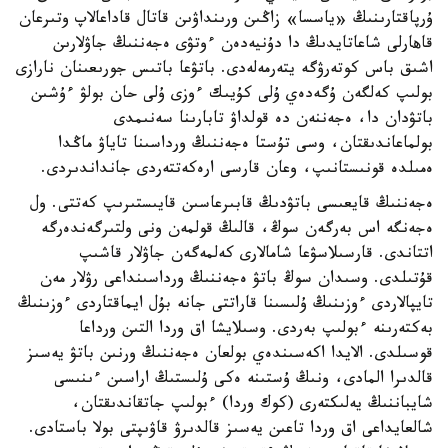
ۇرپاقتارىنىڭ «ياسسا» زاڭىن ورىنداۋىن قاتال قاداعالاپ وتىرعان
قاهارلى شاعاتايدىڭ دا دۇنيەدەن ءوتۋى ەجەننىڭ جاۋلارىن
اشىق باس كوتەرۋگە يتەرمەلەدى. باتۋعا باتىس جورىعىنان نارازى
بولىپ كەلگەن ۇگەدەي ۇلى كۇيىك ءوزى ۇلى حان بولۋ ءۇشىن
باتۋدان دا، ەجەننەن دە قولداۋ تابارىنا سەنىمدى
بولماعاندىقتان، وسى تۇستا ەجەننىڭ ورداسىنا تاياۋ ماڭدا
ەمىلدە قونىستانىپ، وعان قارسى ارەكەتتەردى جانداندىردى.
ەجەننىڭ قايعىسى باتۋدىڭ قابىرعاسىن قايىستىرىپ كەتتى. ول
ەجەنگە اس بەرگەن سوڭ، قالىڭ قولمەن ونى ولتىرگەندەرگە
اتتاندى. قارسىلاسۋعا شامالارى كەلمەگەن جاۋلار قاشىپ
قۇتىلدى. وسىدان سوڭ باتۋ ەجەننىڭ ورداسىنداعى رۋلار مەن
تايپالاردى ءوزىنىڭ ۇلىسىنا قاراتتى جانە بۇل ايماقتاردى ءوزىنىڭ
بەكتەرىنە ءبولىپ بەردى. وسىلايشا اق وردا التىن ورداعا
قوسىلدى. الايدا اكەسىندەي بولعان ەجەننىڭ ورنىن باتۋ يەسىز
قالدىرا المادى، ونىڭ ۇستىنە ەكى ۇلىستىڭ اراسىن ءىنىسى
شايباننىڭ يەلىكتەرى (كوك وردا) ءبولىپ جاتقاندىقتان،
شالعايداعى اق وردا تاعىن يەسىز قالدىرۋ قاۋىپتى بولا باستادى.