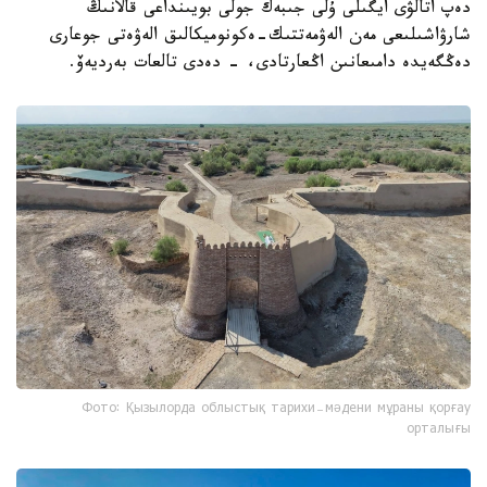
دەپ اتالۋى ايگىلى ۇلى جىبەك جولى بويىنداعى قالانىڭ
شارۋاشىلىعى مەن الەۋمەتتىك-ەكونوميكالىق الەۋەتى جوعارى
دەڭگەيدە دامىعانىن اڭعارتادى، - دەدى تالعات بەرديەۆ.
Фото: Қызылорда облыстық тарихи-мәдени мұраны қорғау
орталығы