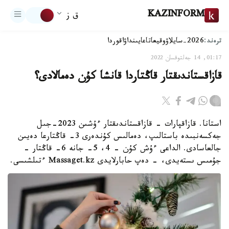
KAZINFORM
ق ز
ترەند:
2026-سايلاۋ
وقيعا
تاعايىنداۋ
اقوردا
01:17, 14 جەلتوقسان 2022
قازاقستاندىقتار قاڭتاردا قانشا كۇن دەمالادى؟
استانا. قازاقپارات - قازاقستاندىقتار ءۇشىن 2023-جىل
جەكسەنبىدە باستالىپ، دەمالىس كۇندەرى 3- قاڭتارعا دەيىن
جالعاسادى. الداعى ءۇش كۇن – 4، 5- جانە 6- قاڭتار -
جۇمىس ىستەيدى، - دەپ حابارلايدى Massaget.kz ءتىلشىسى.