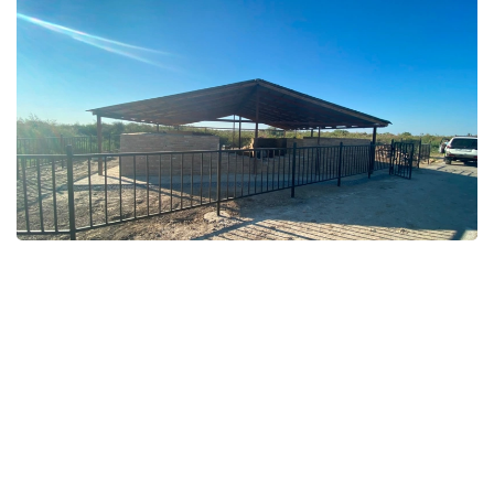
Фото: Қызылорда облыстық тарихи-мәдени мұраны қорғау
орталығы
قوعام
باقىتجول كاكەش