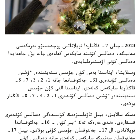
2023-جىلى 7- قاڭتاردا تويلاناتىن روجدەستۆو مەرەكەسى
سەنبىگە، دەمالىس كۇنىنە سايكەس كەلەدى جانە بۇل جاعدايدا
دەمالىس كۇنى اۋىستىرىلمايدى.
وسىلايشا، اپتاسىنا بەس كۇن جۇمىس ىستەيتىندەر ءۇشىن
دەمالىس كۇندەرى 31- جەلتوقسانعا جانە 1، 2، 3، 7، 8-
قاڭتارعا سايكەس كەلەدى. اپتاسىنا التى كۇن جۇمىس
ىستەيتىندەر ءۇشىن دەمالىس كۇندەرى 1، 2، 3، 7، 8- قاڭتار
بولادى.
ەسكە سالايىق، بيىل تاۋەلسىزدىك كۇنىندەگى دەمالىس كۇندەرى
قىسقاردى. ەندى مەرەكە تەك ءبىر كۇن – 16- جەلتوقساندا
تويلانادى. ال 17- جەلتوقسان جۇمىس كۇنى بولادى. بيىل 17-
جەلتوقسان سەنبىگە سايكەس كەلەدى جانە دەمالىس كۇنى