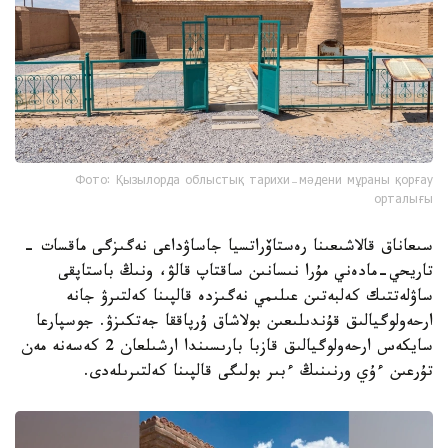
Фото: Қызылорда облыстық тарихи-мәдени мұраны қорғау
орталығы
سىعاناق قالاشىعىنا رەستاۆراتسيا جاساۋداعى نەگىزگى ماقسات -
تاريحي-مادەني مۇرا نىسانىن ساقتاپ قالۋ، ونىڭ باستاپقى
ساۋلەتتىك كەلبەتىن عىلىمي نەگىزدە قالپىنا كەلتىرۋ جانە
ارحەولوگيالىق قۇندىلىعىن بولاشاق ۇرپاققا جەتكىزۋ. جوسپارعا
سايكەس ارحەولوگيالىق قازبا بارىسىندا ارشىلعان 2 كەسەنە مەن
تۇرعىن ءۇي ورنىنىڭ ءبىر بولىگى قالپىنا كەلتىرىلەدى.