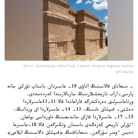
Фото: Қызылорда облыстық тарихи-мәдени мұраны қорғау
орталығы
- سىعاناق قالاسىنىڭ اتاۋى 10- عاسىردان باستاپ تۇركى جانە
پارسى-اراب تاريحشىلارىنىڭ جازبالارىندا كەزدەسەدى.
ورتاعاسىرلىق دەرەكتەرگە قاراعاندا قالا 11-13عاسىرلاردا
دەشتى- قىپشاق ەلىنىڭ، 13- 14- عاسىرلاردا اق وردانىڭ،
15- 17- عاسىرلاردا قازاق حاندىعىنىڭ ەلورداسى بولعان.
ءتۇرلى تاريحي كەزەڭدى باسىنان وتكىزگەن قالا 18-عاسىرعا
دەيىن ءومىر سۇرگەن. سىعاناقتىڭ «قىپشاق دالاسىنىڭ ايلاعى»