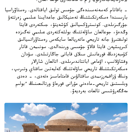
«قازقايتاجاڭارتۋ» ر م ك ماماندارى قولعا العان.
- باقاتام كەسەنەسىندەگى جۇمىس تولىق اياقتالدى. رەستاۆراسيا
بارىسىندا ەسكەرتكىشتىڭ تەحنيكالىق جاعدايىنا عىلىمي زەرتتەۋ
جۇرگىزىلدى. كونسترۋكسيالىق كۇشەيتۋ، جىكتەردى قايتا
وڭدەۋ، جوعالعان ساۋلەتتىك بولشەكتەردى عىلىمي نەگىزدە
تولىقتىرۋ جانە تاريحي ماتەريالعا سايكەس رەستاۆراتسيالىق
كىرپىشپەن قايتا قالاۋ جۇمىسى ورىندالدى. سونىمەن قاتار
كۇمبەزدىڭ قورعانىش سىلاق قاباتى جاڭارتىلدى. سۋدان
وقشاۋلانىپ، اۋماعى اباتتاندىرىلدى. اتالعان شارالار
ەسكەرتكىشتىڭ تاريحي ساۋلەتتىك كەلبەتىن ساقتاي وتىرىپ،
ونىڭ ۇزاقمەرزىمدى ساقتالۋىن قامتاماسىز ەتەدى، - دەدى
وبلىستىق تاريحي-مادەني مۇرانى قورعاۋ ورتالىعىنىڭ ءبولىم
مەڭگەرۋشىسى تالعات بەرديەۆ.