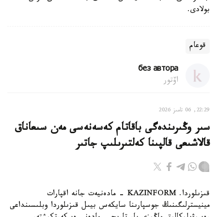
بولادى.
قوعام
без автора
اۆتور
22:29, 06 تامىز 2026
سىر وڭىرىندەگى باقاتام كەسەنەسى مەن سىعاناق
قالاشىعى قالپىنا كەلتىرىلىپ جاتىر
قىزىلوردا. KAZINFORM - مادەنيەت جانە اقپارات
مينيسترلىگىنىڭ جوسپارىنا سايكەس بيىل قىزىلوردا وبلىسىنداعى