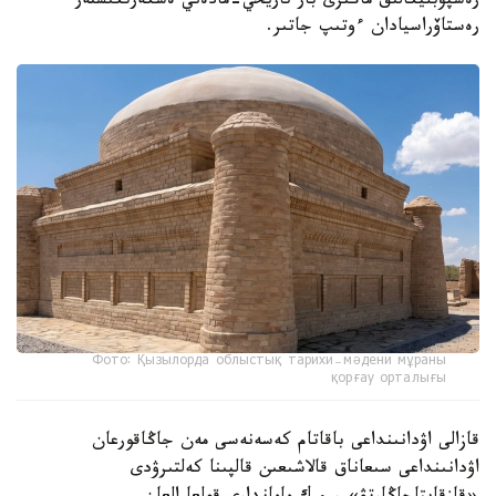
رەسپۋبليكالىق ماڭىزى بار تاريحي-مادەني ەسكەرتكىشتەر
رەستاۆراسيادان ءوتىپ جاتىر.
Фото: Қызылорда облыстық тарихи-мәдени мұраны
қорғау орталығы
قازالى اۋدانىنداعى باقاتام كەسەنەسى مەن جاڭاقورعان
اۋدانىنداعى سىعاناق قالاشىعىن قالپىنا كەلتىرۋدى