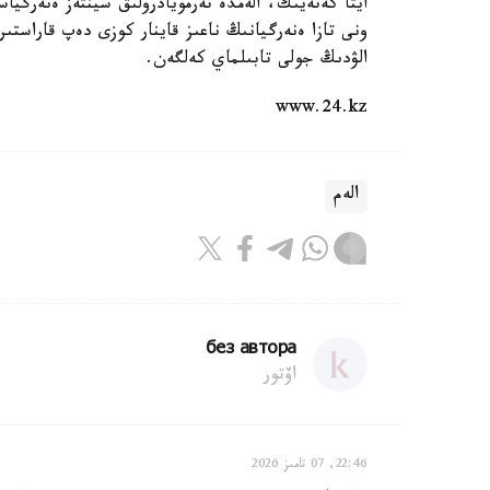
ونى تازا ەنەرگيانىڭ ناعىز قاينار كوزى دەپ قاراستىر
الۋدىڭ جولى تابىلماي كەلگەن.
www.24.kz
الەم
без автора
اۆتور
22:46, 07 تامىز 2026