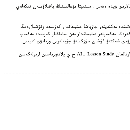
الاردى ۇيدە ەمەس، سىنىپتا مۇعالىمنىڭ باقىلاۋىمەن تىكەلەي
ىندە مەكتەپتەر جازباشا ەمتيحاندار كەزىندە وقۋشىلاردىڭ
 كەرەك. مەكتەپتەر ەمتيحاندار مەن ساباقتار كەزىندە مەكتەپ
زۋدى شەكتەۋ ءۇشىن سۇزگىلەۋ جۇيەلەرىن ورناتۋى ءتيىس.
وسىعان دەيىن QyzPU ستۋدەنتتەرى پەداگوگتەرگە ارنالعان AI- Lesson Study ج ي پلاتفورماسىن ازىرلەگەنىن