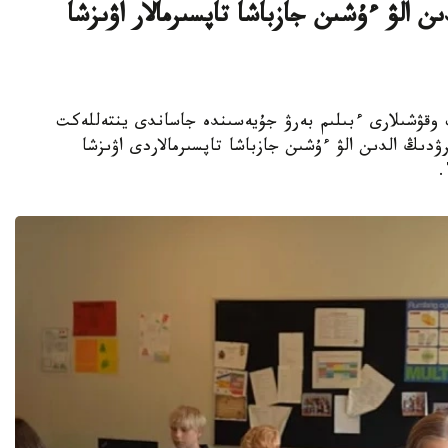
ن الۋ ءۇشىن جازباشا تاپسىرمالار اۋىزشا
جوعارى سىنىپ وقۋشىلارى ءبىلىم بەرۋ جۇيەسىندە جاساندى ينتەللەكت
ۋدىڭ الدىن الۋ ءۇشىن جازباشا تاپسىرمالاردى اۋىزشا