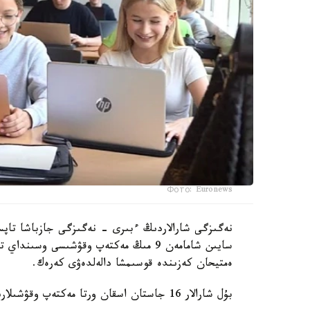
Фото: Euronews
نەگىزگى شارالاردىڭ ءبىرى - نەگىزگى جازباشا تاپسى
سايىن شامامەن 9 مىڭ مەكتەپ وقۋشىسى وس
ەمتيحان كەزىندە قوسىمشا دالەلدەۋى كەرەك.
بۇل شارالار 16 جاستان اسقان ورتا مەكتەپ وقۋشىلارىنا قاتىستى بولادى.