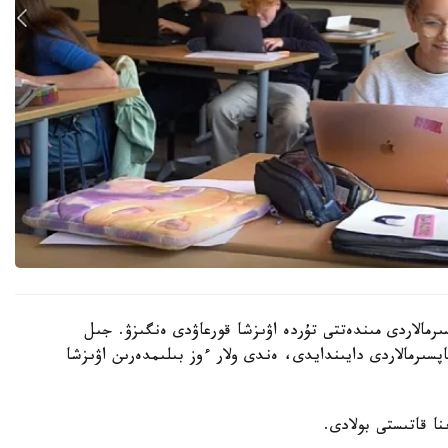
رمالاردى مىندەتتى تۇردە اۋىزشا قورعاۋدى ەنگىزۋ. جىل
ىنداي تاپسىرمالاردى دايىندايدى، ەندى ولار ءوز بىلىمدەرىن اۋىزشا