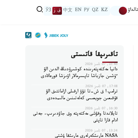
الداۋ
KZ
QZ
РУ
EN
中文
ق ز
ЎЗ
تاقىرىپقا قاتىستى
22:46, 07 تامىز 2026
دانيا مەكتەپتەرىندە كوشىرۋدىڭ الدىن الۋ
ءۇشىن جازباشا تاپسىرمالار اۋىزشا قورعالادى
17:08, 07 تامىز 2026
ترامپ ا ق ش-تا تۋۋ ارقىلى ازاماتتىق الۋ
قۇقىعىن جويعىسى كەلەتىنىن مالىمدەدى
16:30, 07 تامىز 2026
تايلاندتا وقۋشى مەكتەپتە وق جاۋدىرىپ، جەتى
ادام قازا تاپتى
13:24, 07 تامىز 2026
NASA عارىشكەرلەرى عارىشقا ۇشتى