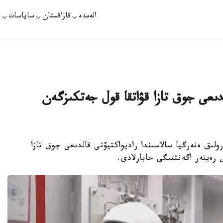
الەمدە
قازاقستان
ساياسات
ت
الدىعى جوق تازا قۋاتقا قول جەتكىزگەن
درولىق ەنەرگيا سالاسىندا راديواكتيۆتى قالدىعى جوق تازا
 رەيتەر اگەنتتىگى حابارلادى.