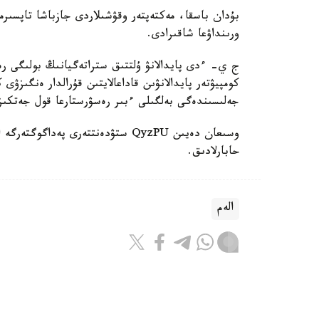
بۇدان باسقا، مەكتەپتەر وقۋشىلاردى جازباشا تاپسىرم
ورىنداۋعا شاقىرادى.
ج ي- ءدى پايدالانۋ ۇلتتىق ستراتەگيانىڭ بولىگى رەت
كومپيۋتەر پايدالانۋىن قاداعالايتىن قۇرالدار ەنگىزۋى
جەلىسىندەگى بەلگىلى ءبىر رەسۋرستارعا قول جەتكى
حابارلادىق.
الەم
باقىتجول كاكەش