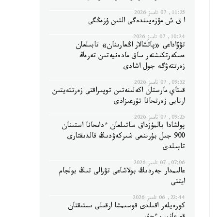
11:25, 07 تامىز 2026
ا ق ش مۋزەيىندەگى التىن ۇزەڭگى
10:24, 07 تامىز 2026
تۋۆاداعى «پاتشالار اڭعارىنان» تابىلعان
ەسكەرتكىشتەر ساق مادەنيەتىن تەرەڭ
زەرتتەۋگە جول اشادى
09:52, 07 تامىز 2026
قىتاي مارستان اكەلىنەتىن توپىراقتى زەرتتەيتىن
ارنايى زەرتحانا تۇرعىزادى
09:25, 07 تامىز 2026
پولشادا بالمۇزداق ساتىلعان ءدامحانا استىنان
900 جىل بۇرىنعى شىركەۋدىڭ قالدىقتارى
تابىلدى
07:06, 07 تامىز 2026
عالىمدار جەردىڭ بولاشاعى تۋرالى تىڭ بولجام
ايتتى
22:44, 06 تامىز 2026
كورەيلەر اقىلدى قوسىمشا ارقىلى ىستىقتان