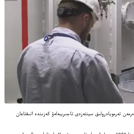
زەرمەن تەرمويادرولىق سينتەزدى تاجىريبەلەۋ كەزىندە انىقتاعان