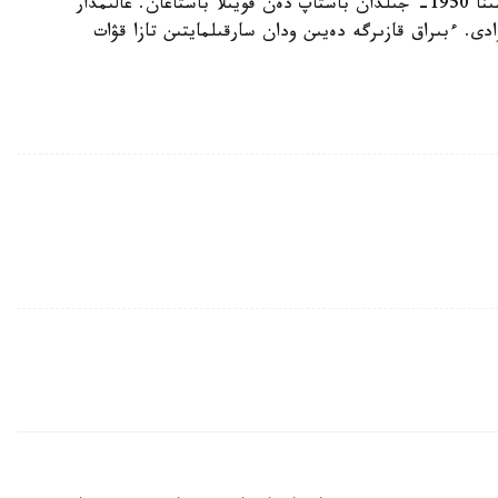
ايتا كەتەيىك، الەمدە تەرمويادرولىق سينتەز ەنەرگياسىنا 1950- جىلدان باستاپ دەن قويىلا باستاعان. عالىمدار
ادى. ءبىراق قازىرگە دەيىن ودان سارقىلمايتىن تازا قۋات