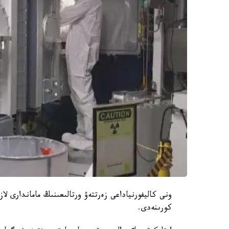
ونى كاليفورنياداعى زەرتتەۋ ورتالىعىنىڭ ماماندارى لا
كورىنەدى.