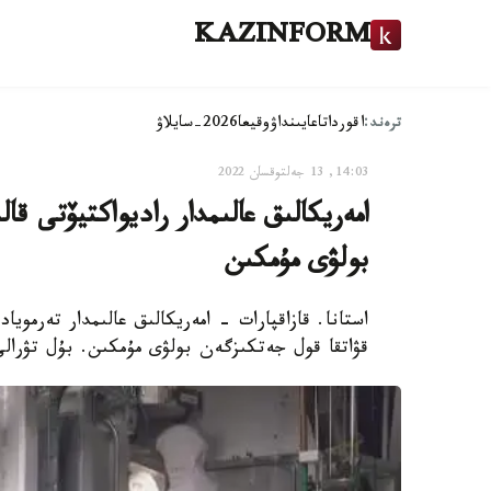
KAZINFORM
ترەند:
اقوردا
تاعايىنداۋ
وقيعا
2026-سايلاۋ
14:03, 13 جەلتوقسان 2022
امەريكالىق عالىمدار راديواكتيۆتى ق
بولۋى مۇمكىن
استانا. قازاقپارات - امەريكالىق عالىمدار تەرمويا
قۋاتقا قول جەتكىزگەن بولۋى مۇمكىن. بۇل تۋرالى