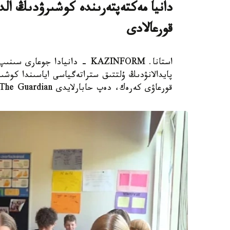
دانيا مەكتەپتەرىندە كوشىرۋدىڭ الدى
قورعالادى
استانا. KAZINFORM - دانيادا 
پايدالانۋدىڭ ۇلتتىق ستراتەگياسى اياسىندا كوشىر
قورعاۋى كەرەك، دەپ حابارلايدى The Guardian.