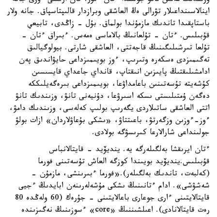
وزىندىك مەنىن تانۋ جولىندا ءتان ءتۇر.ءتان ارقىلى ءوزى جانە
اينالاسىنداعىلار تۋرالى ەڭ العاشقى وبرازدار قالىپتاسپاق. جانە ولار
باستاپقىدا تاندىك مازمۇندا بولماق. بۇل - زاڭدى، تابيعي
قۇبىلىس. ءتان - تۇلعانىڭ بالاماسى ەمەس. ءبىراق ءتان -
تۇلعا تىرشىلىگىنىڭ قاجەتتى، العاشقى شارتى. بيولوگيالىق
تەگىمىزدى ەسكەرە وتىرىپ، ءوز بويىمىزداعى حايۋاندىق پەن
ادامشىلىقتىڭ پايىزىن انىقتاپ، قانداي جاعداي قايسىسىن
كۇشەيتە تۇسەتىنىن باعامداۋعا، بويىمىزداعى بىرەگەيلىككە
دەگەن ۇمتىلىستى ىسكە اسىرۋعا، دۇنيەنى تانۋ، وزىندىك تانۋ
اتتى العاشقى ساتىلاردى يگەرىپ بولىپ كەلەسى، وزىندىك دامۋ،
ءوز-ءوزىن وزگەرتۋ، باعىتتاۋ، «ىشكى بۇعاۋلاردان» ازات بولۋ
جولىنداعى شارالارعا كىرىسۋگە بولادى.
ءتان ايرىقشا بەلگىلەرگە يە. ينديۆيد - قايتالانباس
قۇبىلىس.ينديۆيد بويىندا كوزگە العاش تۇسەتىنى فورما
(كەلبەت، تاندىك بەلگىلەر).«فورما ءبىرىنشى، مازمۇن -
شەشۋشى». ادام ءتانىنىڭ ىشكى مۇشەلەرىنەن ابايدىڭ ءجيى
قايتالايتىنى ءارى جوعارى باعالايتىنى - جۇرەك (60 ولەڭدە 80
رەت قايتالانادى). اعىلشىننىڭ «core» ءسوزىنىڭ نەگىزىندە