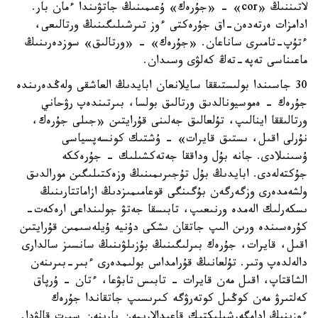
لاتىننىڭ «cor» - «جۇرەك» ۇعىمىنىڭ جاتۋىندا ءمان بار.
ادامزات ەرتەدەن-اق جۇرەكتى ءوز تىرشىلىگىنىڭ ورتالىعى،
ءتۇپ-تامىرى ساناعان. «جۇرەك» - «ورتالىق» سوزدەرىنىڭ
ماعىناسى تەپە-تەڭ كەلۋى وسىدان.
30 جاسىندا بولىستىققا سايلانعان ابايدىڭ العاشقى ولەڭدەرىندە
جۇرەك - ەموسيونالدىق ورتالىق بولسا، بىرتىندەپ رۋحاني
ورتالىققا اينالىپ، تۇلعالىق جەلىنى قۇرايتىن «جىلى جۇرەك،
نۇرلى اقىل، ىستىق قايرات» - ۇشتىك كونسەپسياسى
ۇسىنىلادى. جانە بۇل وداققا جەتەكشىلىك - جۇرەككە
جۇكتەلەدى. ابايدىڭ بۇل تۇجىرىمىنىڭ وزەكتىلىگىن مورالدىق
ولشەمدەرى وزگەرگەن بۇگىنگى قوعامىمىزدىڭ ازاماتتارىنىڭ
ىسكەرلىك الەمدە ورنىعىپ، تابىسقا جەتۋ جولىنداعى ارەكەت-
كۇرەسىندە ورىن الىپ جاتقان ىشكى دۇنيە ۇيلەسىمىن قۇرايتىن
اقىل، قايرات، جۇرەك بىرلىگىنىڭ بۇزىلۋىنىڭ سانسىز سالدارى
دالەلدەپ وتىر. تۇلعانىڭ قۇرامداس بولىمدەرى ءبىر-بىرىنەن
الشاقتاپ، اقىل مەن قايرات - تابىس تابۋعا، ءتان - ۇرپاق
كەلتىرۋ مەن كوڭىل كوتەرۋگە كىرىسىپ جاتقاندا جۇرەك
ءوزىنىڭ ادامگەرشىلىكتىك قاعيدالارىمەن بارىنەن سىرت قالۋدا.