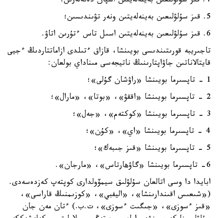
4. قىز سۇلۋلىعىن بەينەلەيتىن اسپان دەنەلەرىن؛
5. قىز سۇلۋلىعىن بەينەلەيتىن ونەر تۋىندىسىن؛
6. قىز سۇلۋلىعىن بەينەلەيتىن اسىل تاس ءتۇرىن اتاۋ.
تاجىريبە قورىتىندىسى بويىنشا، قازاق ءتىلدى ازاماتتاردىڭ ءجيى
قايتالاناتىن جاۋاپتارىنىڭ ناتيجەسى مىناداي بولعان:
1 - تاپسىرما بويىنشا «راۋشان گۇلى»؛
2 - تاپسىرما بويىنشا «اققۋ»، «بوتا»، «مارال»؛
3 - تاپسىرما بويىنشا «كوكتەم»، «جەل»؛
4 - تاپسىرما بويىنشا «اي»، «كۇن»؛
5 - تاپسىرما بويىنشا «قىز جىبەك»؛
6- تاپسىرما بويىنشا «گاۋهارتاس»، «مارجان».
ابايدا دا وسى اتالعان سۇلۋلىق سيمۆولدارى كوپتەپ كەزدەسەدى.
(«شىعىس اقىندارىنشا»، «اليفبي»، «كوزىمنىڭ قاراسى»،
«قىز ءسوزى»، «جىگىت ءسوزى»، ت.ب.) ءتان مەن جان