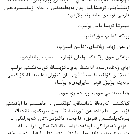
سۇلۋلىعىنا كەرىسىنشە، اباي - ەرتەڭىن ويلامايتىن، كەلەشەككە
ۇمتىلمايتىن توعىشارلىق پەن بەيعامدىقتى - جان ۇسقىنسىزدىعىن
قارسى قويادى جانە وندايلاردى:
سيىرشا تويسا ماس بولىپ،
ورەگە كەلىپ سۇيكەنەر.
ار مەن ۇيات ويلانباي،ءتانىن اسىراپ،
ەرتەڭى جوق بۇگىنگە بولعان قۇمار، - دەپ سيپاتتايدى.
اباي ولەڭدەرىندە ادامنىڭ جاي-كۇيىنىڭ كورسەتكىشى بولىپ
تابىلاتىن كۇلكىنىڭ سيپاتتارى سان ءتۇرلى: عاشىقتىڭ كۇلكىسى
«بەينە بۇلبۇل قۇس سايرايدى» بولسا،
«باسىندا مي جوق، وزىندە وي جوق
كۇلكىشىل كەردەڭ ناداننىڭ» كۇلكىسى - جاعىمسىز دا ايانىشتى
قۇبىلىس. ادام الدىمەن ءوزىنىڭ تانىمەن بىرەگەي. تاندىك
بىرەگەيلىگىمەن قىزىق، قاجەت، ماڭىزدى.ءتان شەبەرلىگى -
سەزىم شەبەرلىگى، ارەكەت اياسىنىڭ كەڭدىگى. اركىمنىڭ