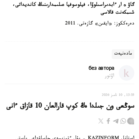
گاۋ ه ار ءابدىراسىلوۆا، فيلوسوفيا عىلىمدارىنىڭ كانديداتى،
شىمكەنت قالاسى
دەرەككوز: «ايقىن» گازەتى. 2011
مادەنيەت
без автора
اۆتور
13:55, 10 تامىز 2026
سوڭعى ون جىلدا ەڭ كوپ قارالعان 10 قازاق ءانى
استانا. KAZINFORM - بۇل ءتىزىمدى جاساۋداعى باستى