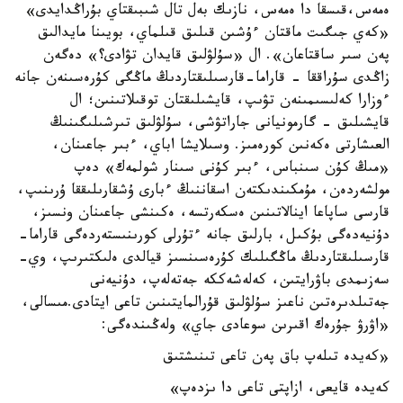
ەمەس،قىسقا دا ەمەس، نازىك بەل تال شىبىقتاي بۇراڭدايدى»
«كەي جىگىت ماقتان ءۇشىن قىلىق قىلماي، بويىنا مايدالىق
پەن سىر ساقتاعان». ال «سۇلۋلىق قايدان تۋادى؟» دەگەن
زاڭدى سۇراققا - قاراما-قارسىلىقتاردىڭ ماڭگى كۇرەسىنەن جانە
ءوزارا كەلىسىمىنەن تۋىپ، قايشىلىقتان توقىلاتىنىن؛ ال
قايشىلىق - گارمونيانى جاراتۋشى، سۇلۋلىق تىرشىلىگىنىڭ
العىشارتى ەكەنىن كورەمىز. وسىلايشا اباي، ءبىر جاعىنان،
«مىڭ كۇن سىنباس، ءبىر كۇنى سىنار شولمەك» دەپ
مولشەردەن، مۇمكىندىكتەن اسقاننىڭ ءبارى ۇشقارىلىققا ۇرىنىپ،
قارسى ساپاعا اينالاتىنىن ەسكەرتسە، ەكىنشى جاعىنان ونسىز،
دۇنيەدەگى بۇكىل، بارلىق جانە ءتۇرلى كورىنىستەردەگى قاراما-
قارسىلىقتاردىڭ ماڭگىلىك كۇرەسىنسىز قيالدى ەلىكتىرىپ، وي-
سەزىمدى باۋرايتىن، كەلەشەككە جەتەلەپ، دۇنيەنى
جەتىلدىرەتىن ناعىز سۇلۋلىق قۇرالمايتىنىن تاعى ايتادى.مىسالى،
«اۋرۋ جۇرەك اقىرىن سوعادى جاي» ولەڭىندەگى:
«كەيدە تىلەپ باق پەن تاعى تىنىشتىق
كەيدە قايعى، ازاپتى تاعى دا ىزدەپ»