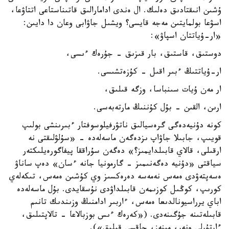
ۇشىن انىقتادىق دەلىك. ال ەندى ادامارالىق قاتىناستاعى اتتاۋعا،
اسۋعا بولمايتىن مەجە قايسى؟ ويشىل جاۋابى وعان دا دايىن:
«ار-ۇياتتان اسپاۋ»:
دوستىق، قاستىق، بار قىزىق - جۇرەك ءىسى،
ار-ۇياتتىڭ ءبىر اقىل - كۇزەتشىسى.
ار مەن ۇيات سىنباسا، وزگە قىلىق،
ارىن، القىن - بۇل كۇننىڭ مارتەبەسى.
كونە دۇنيەدەگى گرەسيالىق ناتۋرفيلوسوفتار ءبىرىنشى بولىپ
قويىپ، جابىلا جاۋاپ ىزدەگەن ماسەلەدە - «سۇلۋلىقتى نە
ارقىلى، قالاي قابىلدايمىز؟» دەگەن سۇراققا پيفاگورەيلىكتەر
سياقتى «دۇنيە دەگەنىمىز - گارمونيا جانە ءسان» دەپ ساناۋ
ەسەپتەۋدى ەمەس نەمەسە دەرەكسىز وي كۇشىن ەمەس، تىكەلەي
كورىپ، كوڭىل كوزىمەن قابىلداۋدى نۇسقايدى. بۇل ماسەلەدە
اباي يرراسيونالدىعا ەمەس، ءاربىر ادامنىڭ وزىندىك تانىم
قابىلەتىنە جۇگىنەدى. («كەرەك ءىس بوزبالاعا - تالاپتىلىق،
ءارتۇرلى ونەر، مىنەز، جاقسى قىلىق»).