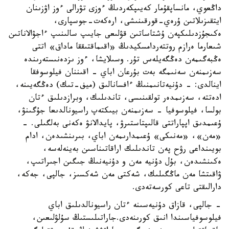
داڭعوي، مانساپقۇمار كەيىپكەردىڭ ءوزى تۋرالى ءوز اۋزىنان
ايتقىزىلاتىن ۇرەي-قورقىنىشى، ارەكەت-جوسپارى،
ەكىجۇزدىلىكپەن ۇشتاساتىن قۋلىعى جايىپ سالىنىپ ءاجۋالاناتىن
شىعارما ەرازم روتتەردامسكيدىڭ «اقىماقتىققا ماداق» اتتى
ەڭبەگىمەن دەڭگەيلەس تۇر. وسىلايشا، ءوز ىزدەنىستەرىندە
سەزىمنەن سەنىمگە بەت بۇرعان اباي - اقىننان فيلوسوفقا
اينالدى: - دۇنيەتانىمنىڭ ءافسانالىق (ميف-تىك) دەڭگەيىنە،
ادەتتە، سەزىمدەر تولقىنىسى، تاندىلىك، وبرازدىلىق ءتان
بولسا، فيلوسوفيا - سەزىمنەن بيىكتەپ راسيونالدىعا جۇگىنۋ،
ۇعىمدىق اپپاراتتى قالىپتاستىرۋ، پايدالانۋ ەكەنى بەلگىلى. -
«مەن»، «مەنىكى» ۇعىمدارىمەن اباي، بىرىنشىدەن، ادام
بويىنداعى رۋح پەن تاندىلىك اراقاتىناسىن بەينەلەسە،
ەكىنشىدەن، بۇل دۇنيە مەن و دۇنيەنىڭ جىگىن اجىراتىپ،
ۋاقىتشا مەن ماڭگىلىك، شەكتى مەن شەكسىز، جالپى، جەكە،
دارالىقتى تاعى كورسەتەدى.
- جالپى، قازاق دۇنيەسىنە ءتان راسيونالدىلىق اباي
فيلوسوفياسىندا انىق كورىنەدى.جاراتىلىستىڭ سۇلۋلىعىن،