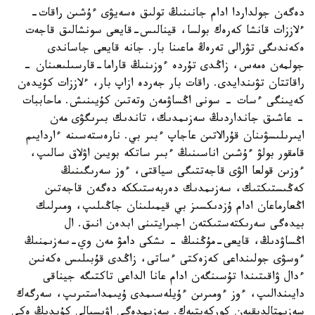
دەگەن جولداردا ادام جانىنىڭ تولىق ەسەيۋى ءۇشىن راقات-
ءلاززات قانشا كەرەك بولسا، قينالىس-قايعى سونشالىق قاجەت
ەكەندىگى تۋرالى تەرەڭ ماعىنا بار. جانە قايعى جاساندى
جولمەن ەمەس، زاڭدى تۇردە ءوزىنىڭ قاراما-قارسىلىعىنان -
راقاتتان تۋىندايدى. راقات بار جەردە ازاپ بار، ءلاززات كۇيدەن
كەيىنگى ءسات - سونى اڭساۋمەن وتەتىن كۇيىنىش. ماحاببات
- عاشىق جانداردىڭ سەزىمدىك، تاندىك بىرىگۋى مەن
ايىرىلىسۋىنان قۇرالاتىن عاجاپ ءبىر بي. نارەستەسىنە ءاردايىم
قامقور بولۋ ءۇشىن اناسىنىڭ ءبىر ساتكە بويىن اۋلاق سالىپ،
ءوزىن قولعا الۋى قاجەتتىگى سياقتى، ءوز سەرىگىنىڭ
كەڭىستىكتىك، سەزىمدىك دەربەستىككە دەگەن قاجەتىن
اڭعارماعان ادام ۇزدىكسىز بي قيمىلىنان جاڭىلىپ، ومىرلىك
بيدەگى سەرىكتەستىكتەن اجىرايتىنى ابدەن انىق. ال
اڭساۋدىڭ، قايعى-مۇڭنىڭ - ىشكى دامۋ مەن وي-سەزىمنىڭ
ءوسۋى جولىنداعى كەزەكتى ءساتى، زاڭدى قۇبىلىس ەكەنىن
ءدال ۋاقىتىندا تۇسىنگەن ادام عانا الداعى تاكتىگە جيناقى
دايىندالىپ، ءوز ءومىرىن ءۇيلەسىمدى ۇيىمداستىرىپ، سەرگەك
سەزىمتالدىقپەن كوركەيتپەك. سەزىمدەگى اۋىسپالى كۇيدىڭ ەكى