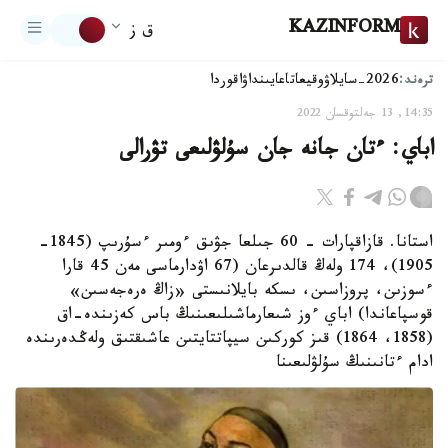
KAZINFORM
ق ز
ترەند:
2026-سايلاۋ
وقيعا
تاعايىنداۋ
اقوردا
14:35, 13 جەلتوقسان 2022
اباي: ءتان جانە جان سۇلۋلىعى تۋرالى
استانا. قازاقپارات - 60 جىلعا جۋىق ءومىر ءسۇرىپ (1845-
1905)، 174 ولەڭ قالدىرعان (67 اۋدارماسى مەن 45 قارا
ءسوزىن، پروزاسىن، ىسكە بايلانىستى «زاڭ ەرەجەسىن»
قوسپاعاندا) اباي ءوز شىعارماشىلىعىنىڭ باس كەزىندە-اق
(1858، 1864) قىز كوركىن سيپاتتايتىن عاشىقتىق ولەڭدەرىندە
ادام ءتانىنىڭ سۇلۋلىعىنا