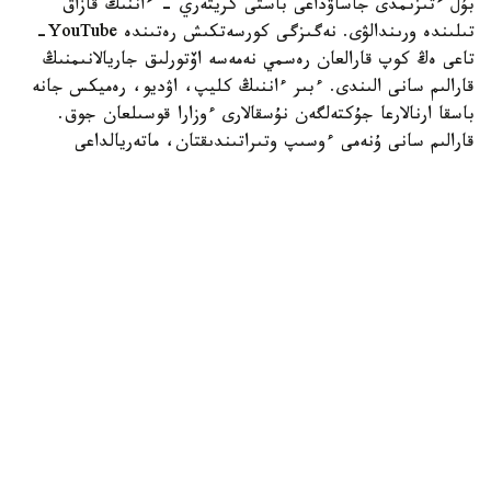
بۇل ءتىزىمدى جاساۋداعى باستى كريتەري - ءاننىڭ قازاق
تىلىندە ورىندالۋى. نەگىزگى كورسەتكىش رەتىندە YouTube-
تاعى ەڭ كوپ قارالعان رەسمي نەمەسە اۆتورلىق جاريالانىمنىڭ
قارالىم سانى الىندى. ءبىر ءاننىڭ كليپ، اۋديو، رەميكس جانە
باسقا ارنالارعا جۇكتەلگەن نۇسقالارى ءوزارا قوسىلعان جوق.
قارالىم سانى ۇنەمى ءوسىپ وتىراتىندىقتان، ماتەريالداعى
كورسەتكىشتەر 2026 -جىلعى تامىزدىڭ باسىنداعى دەرەكتەرگە
نەگىزدەلگەن.
1. ADAM - Zhurek
ADAM ورىنداعان «Zhurek» سوڭعى جىلدارداعى ەڭ تانىمال
قازاق تىلىندەگى اندەردىڭ بىرىنە اينالدى. ليريكالىق
كومپوزيتسيا الەۋمەتتىك جەلىلەردە كەڭ تارالىپ، شەتەلدىك
تىڭدارمانداردىڭ دا نازارىن اۋداردى. Turan Media ارناسىندا
جاريالانعان ءاننىڭ نەگىزگى نۇسقاسى YouTube-تا 206
ميلليوننان استام رەت قارالعان.