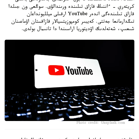
كريتەري - ءاننىڭ قازاق تىلىندە ورىندالۋى. سوڭعى ون جىلدا
قازاق تىلىندەگى اندەر YouTube ارقىلى ميلليونداعان
تىڭدارمانعا جەتتى. كەيبىر كومپوزيتسيالار قازاقستان اۋماعىنان
شىعىپ، شەتەلدىك اۋديتوريا اراسىندا دا تانىمال بولدى.
Photo credit: Unsplash.com