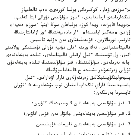
«ءسوزدى ۇعار، كوكىرەگى بولسا كوزدى» دەپ تالعامپاز
تىڭدارماندى ارماندايدى، ءسوز سۇلۋلىعى تۋرالى ايتا كەلىپ.
«بويدا قايرات، ويدا كوز، بولماعان سوڭ ايتپا ءسوز» دەپ اه
ۇرادى «سەگىز اياعىندا». ءار مادەنيەتتىڭ ءوز ازاماتتارىنىڭ
تارتىپ نورمالارىن، قۇندىلىقتارى مەن دۇنيە تانىمىن
قالىپتاستىراتىن، تەك وزىنە ءتان دۇنيە تۋرالى تۇسىنىگى بولاتىنى
انىق. ول تۇسىنىك ءتىل ارقىلى قالىپتاسادى، تىلدە بەينەلەنەدى
جانە بەرىلەدى. سۇلۋلىقتىڭ، قىز سۇلۋلىعىنىڭ تىلدە بەينەلەنۋى
تۋرالى زەرتتەۋلەر ىشىندە ح.قاسقاباسوۆانىڭ
پسيحولينگۆيستيكالىق زەرتتەۋلەرى نازار اۋدارادى. ءتىل
باسىمدىعىنا قاراي تاڭداپ الىنعان توپ مۇشەلەرىنە 6 ءتۇرلى
تاپسىرما بەرىلگەن:
1. قىز سۇلۋلىعىن بەينەلەيتىن 3 وسىمدىك ءتۇرىن؛
2. قىز سۇلۋلىعىن بەينەلەيتىن جانۋار مەن قۇس اتاۋىن؛
3. قىز سۇلۋلىعىن بەينەلەيتىن تابيعات قۇبىلىسىن؛