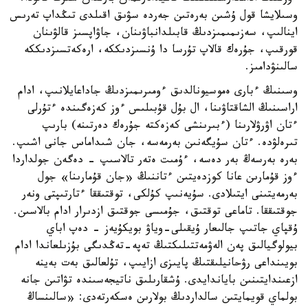
وسىلايشا قول ۇشىن بەرەتىن جەردە سۋىق اقىلدى تىڭداپ تەرىس
اينالىپ، سەزىمىمىزدىڭ قابىلدانباۋىنان، جاۋاپسىز قالۋىنان
قورقىپ، جۇرەك قالاپ تۇرسا دا ۇنسىزدىككە، ارەكەتسىزدىككە
سالىنۋدامىز.
وسىنىڭ ءبارى ەموسيونالدىق ءومىرىمىزدىڭ جاداعايلانىپ، ادام
اراسىنىڭ الشاقتاۋىنا، ال بۇل قۇبىلىس ءوز كەزەگىندە ءتۇرلى
ءتان اۋرۋلارىنا (ءبىرىنشى كەزەكتە جۇرەك دەرتىنە) بارىپ
تىرەلۋدە. ءتان سۇيگەنىن بەرمەسە، جان شىداماس جانى اشىپ.
بەرە بەرسەڭ بەر دەسە، ءۇمىت ەتەر تالاسىپ - دەگەن جولداردا
ءوز قۇمارىن عانا كوزدەيتىن ءتاننىڭ «جان قۇمارىنا» جول
بەرمەيتىنى ايتىلادى. سۇيەنىپ كۇلكى، توقتىققا ءتارتىپتى ونەر
جوقتىققا. تاماعى توقتىق، جۇمىسى جوقتىق ازدىرار ادام بالاسىن.
ۇقپاي جاتىپ جالىعار ۇيقىلى-وياۋ بويكۇيەز - دەپ اباي
بيولوگيالىق پەن الەۋمەتتىلىكتىڭ تەپە-تەڭدىگى بۇزىلعاندا ادام
بويىنداعى رۋحانيلىقتىڭ پايىزى ازايىپ، تۇلعالىق بەت بەينە
ازعىندايتىنىن باياندايدى. ۇشقارىلىق ناتيجەسىندە تۋاتىن جانە
بولماي قويمايتىن سالداردىڭ بولارىن ەسكەرتەدى: «سالىنساڭ