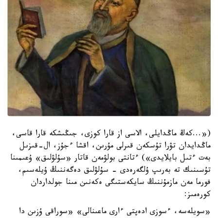
(«...كەڭ ماڭدايلى، الاسى از قارا كوزى، جىڭىشكە قارا قاسى،
ماڭدايدان تۋرا تۇسكەن قىرلى مۇرىن، اقشا ءجۇز، ال-قىزىل
بەت ءتىل بايلايدى») ءتانتى بولۋمەن قاتار «سۇلۋلىق» ۇعىمىنا
تۇسىنىك تە بەرىپ ۇلگەرەدى - سۇلۋلىق دەگەننىڭ ۇيلەسىم،
فورما مەن مازمۇننىڭ سايكەستىگى ەكەنىن مىنا جولداردان
كورەمىز:
«سويلەسە، ءسوزى ادەپتى ءارى ماعىنالى» «سوراقى ۇزىن دا