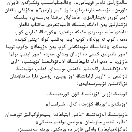
سالدۋارلىق قادىر قويماس». «قالجىڭباسسىپ وتكىزگەن قايران
داۋرەن، تۇبىندە تارتقىزباي ما ول ءبىر زارلىق؟» «كۇلكى باققان
ءبىر كورەر بەيشارالىق» جاعدايلار ىرقىنا بەرىلمەي، بىلىمگە
قۇشتارلىق پەن ادامگەرشىلىك قاسيەتتەردى ساقتاپ قالعان
ادامدى جانە توبىردى ەكىگە بولەدى: «كوپتىڭ ءبارىن كوپ
دەمە، كوپ تە بولەك، كوپ ءيت جەڭىپ كوك ءيتتى كۇندە
جەمەك» «ناداننىڭ سۇيەنگەنى كوپ پەن دۇرمەك» «كوپ توپتا
ءسوز تانىرلىق كىسى دە از-اق ونداي جەردە ءسوز ايتىپ بولما
مازاق» - دەپ ادام تابيعاتىنىڭ الا-قۇلالىعىنا كۇيىنىپ، ءارى
الا-قۇلالىقتىڭ زاڭدىلىق ەكەنىن مويىنداي كەلىپ دۇنيەنىڭ
تازالىعى - ءاربىر ازاماتتىڭ ءوز بويىن، رۋحىن تازا ساقتاۋىنان
قۇرالاتىنىن تۇجىرىمدايدى:
كوپتىڭ اۋزىن كۇزەتسەڭ كۇن كورمەيسىڭ،
ءوزىڭدى-ءوزىڭ كۇزەت، كەل، شىراعىم!»
مازمۇنىنىڭ الەۋمەتتىك ءمانىن ايتپاعاندا پسيحولوگيالىق تۇرعىدان
ءدال، شەبەر جازىلعان «بولىس بولدىم مىنەكي»
(«كۇلەمبايعا») ولەڭى قازىر دە وزەكتى. وزىنە سەنىمسىز،