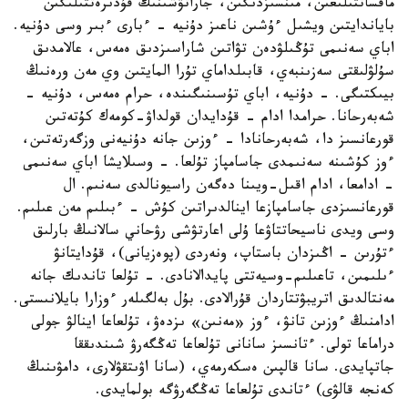
ماقساتتىلىعىن، مىنسىزدىگىن، جاراتۋشىنىڭ قۇدىرەتتىلىگىن
باياندايتىن ويشىل ءۇشىن ناعىز دۇنيە - ءبارى ءبىر وسى دۇنيە.
اباي سەنىمى تۇڭىلۋدەن تۋاتىن شاراسىزدىق ەمەس، عالامدىق
سۇلۋلىقتى سەزىنبەي، قابىلداماي تۇرا المايتىن وي مەن ورەنىڭ
بيىكتىگى. - دۇنيە، اباي تۇسىنىگىندە، حرام ەمەس، دۇنيە -
شەبەرحانا. حرامدا ادام - قۇدايدان قولداۋ-كومەك كۇتەتىن
قورعانسىز دا، شەبەرحانادا - ءوزىن جانە دۇنيەنى وزگەرتەتىن،
ءوز كۇشىنە سەنىمدى جاسامپاز تۇلعا. - وسىلايشا اباي سەنىمى
- ادامعا، ادام اقىل-ويىنا دەگەن راسيونالدى سەنىم. ال
قورعانسىزدى جاسامپازعا اينالدىراتىن كۇش - ءبىلىم مەن عىلىم.
وسى ويدى ناسيحاتتاۋعا ۇلى اعارتۋشى رۋحاني سالانىڭ بارلىق
ءتۇرىن - اڭىزدان باستاپ، ونەردى (پوەزيانى)، قۇدايتانۋ
ءىلىمىن، تاعىلىم-وسيەتتى پايدالانادى. - تۇلعا تاندىك جانە
مەنتالدىق اتريبۋتتاردان قۇرالادى. بۇل بەلگىلەر ءوزارا بايلانىستى.
ادامنىڭ ءوزىن تانۋ، ءوز «مەنىن» ىزدەۋ، تۇلعاعا اينالۋ جولى
دراماعا تولى. ءتانسىز سانانى تۇلعاعا تەڭگەرۋ شىندىققا
جاتپايدى. سانا قالپىن ەسكەرمەي، (سانا اۋىتقۋلارى، دامۋىنىڭ
كەنجە قالۋى) ءتاندى تۇلعاعا تەڭگەرۋگە بولمايدى.