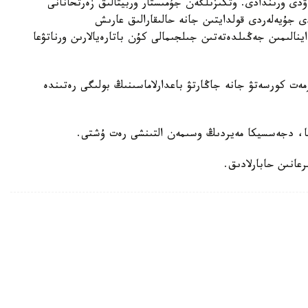
ۋدى ورىندادى. وتكىزىلگەن جۇمىستار وربيتالىق زەرتحانانى
ى جۇيەلەردى قولدايتىن جانە حالىقارالىق عارىش
اينالىمىن جەڭىلدەتەتىن جىلجىمالى كۇن باتارەيالارىن ورناتۋعا
ەت كورسەتۋ جانە جاڭارتۋ باعدارلاماسىنىڭ بولىگى رەتىندە
سا، دجەسسيكا مەيردىڭ وسىمەن التىنشى رەت ۇشتى.