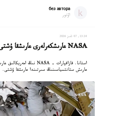
без автора
اۆتور
13:24, 07 تامىز 2026
NASA عارىشكەرلەرى عارىشقا ۇشتى
استانا. قازاقپارات - NASA 
عارىش ستانتسياسىنىڭ سىرتىندا عارىشقا ۇشتى.