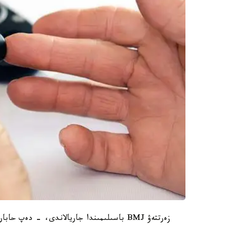
زەرتتەۋ BMJ باسىلىمىندا جاريالاندى، - دەپ حابارلايدى gazeta.ru سايتى.