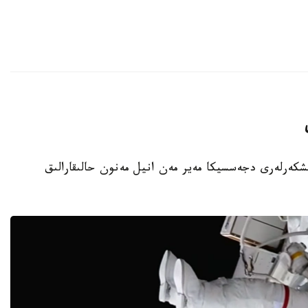
نىڭ امەريكالىق عارىشكەرلەرى دجەسسيكا مەير مەن انيل مەنون حالىقارالىق