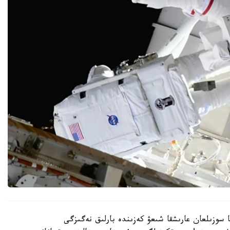
ير مەن انيل مەنون 6 ساعات 27 مينۋتقا سوزىلعان عارىشقا شىعۋ كەزىندە بارلىق نەگىزگى