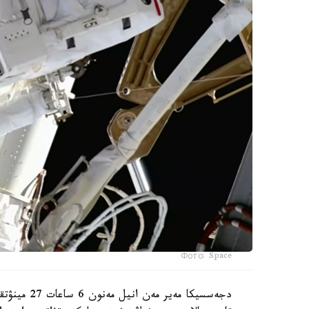
Фото: Space
دجەسسيكا مە