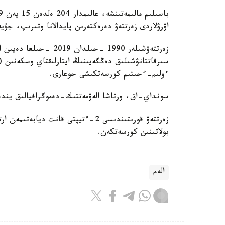
اۋرۋلاردى زەرتتەۋ دەرەكتەرىن پايدالانا وتىرىپ، جۇي
زەرتتەۋشىلەر 1990 -جىلد
ءولىم-ءجىتىم كورسەتكىشى جوعارى.
سونداي-اق، ورتاشا الەۋمەتتىك-دەموگرافيالىق يندەك
زەرتتەۋ قورىتىندىسى 2-ءتيپتى قانت 
بولاتىنىن كورسەتكەن.
الەم