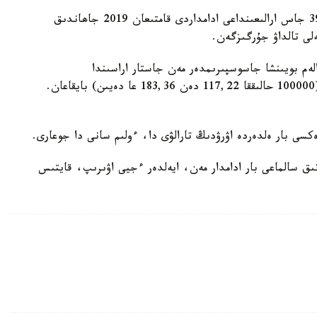
باسىلىم مالىمەتىنشە، عالىمدار 204 ەلدەن 15 پەن 39 جاس ارالىعىنداعى ادامداردى قامتىعان 2019 جاھاندىق
ەلى تالداۋ جۇرگىزگەن.
ان 2019 -جىلعا دەيىن الەم بويىنشا جاسوسپىرىمدەر مەن جاستار اراسىندا
سىرقاتتانۋشىلىق دەڭگەيىنىڭ ايتارلىقتاي وسكەنىن (100000 حالىققا 117,22 دەن 183,36 عا دەيىن) بايقاعان.
سى بار ەلدەردە اۋرۋدىڭ تارالۋى دا، ءولىم سانى دا جوعارى.
ديابەتىمەن ارتىق سالماعى بار ادامدار مەن، ايەلدەر ءجيى اۋىرىپ، قايتىس