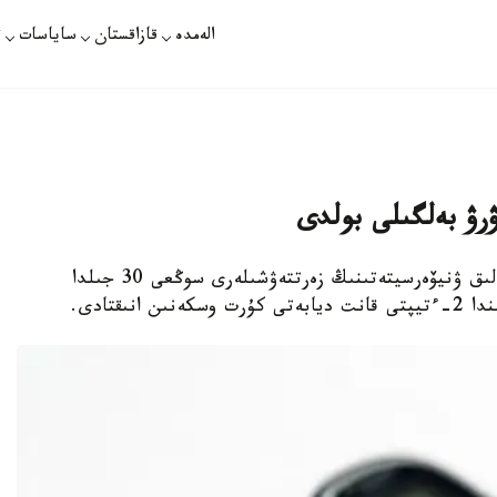
الەمدە
قازاقستان
ساياسات
ت
ۋرۋ بەلگىلى بولدى
استانا. قازاقپارات - قىتايداعى حاربين مەديتسينالىق ۋنيۆەرسيتەتىنىڭ زەرتتەۋشىلەرى سوڭعى 30 جىلدا
ىقتادى.