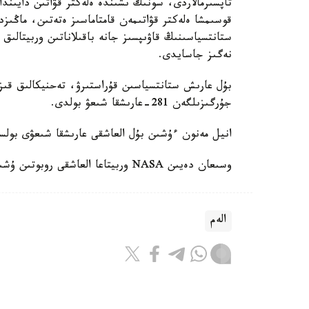
تاپسىرمالاردى، سونىڭ ىشىندە ەلەكتر قۋاتىن دايىندا
قوسىمشا ەلەكتر قۋاتىمەن قامتاماسىز ەتەتىن، ماڭىزد
ستانتسياسىنىڭ قاۋىپسىز جانە باقىلاناتىن وربيتالىق 
نەگىز جاسايدى.
بۇل عارىش ستانتسياسىن قۇراستىرۋ، تەحنيكالىق قىزم
جۇرگىزىلگەن 281-عارىشقا شىعۋ بولدى.
انيل مەنون ءۇشىن بۇل العاشقى عارىشقا شىعۋى بول
وسىعان دەيىن NASA وربيتاعا العاشقى روبوتىن ۇشىرعانىن حابارلادىق.
الەم