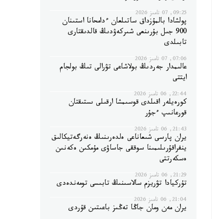
09:25, 07 تامىز 2026
پولشادا بالمۇزداق ساتىلعان ءدامحانا استىنان
900 جىل بۇرىنعى شىركەۋدىڭ قالدىقتارى
تابىلدى
07:06, 07 تامىز 2026
عالىمدار جەردىڭ بولاشاعى تۋرالى تىڭ بولجام
ايتتى
22:44, 06 تامىز 2026
كورەيلەر اقىلدى قوسىمشا ارقىلى ىستىقتان
قورعانىپ ءجۇر
21:43, 06 تامىز 2026
يران پارسى شىعاناعى ەلدەرىنىڭ ەنەرگەتيكالىق
ينفراقۇرىلىمىنا سوققى جاساۋى مۇمكىن ەكەنىن
ەسكەرتتى
21:29, 06 تامىز 2026
تۇركيادا تۋريزم سالاسىنىڭ تابىسى تومەندەدى
21:04, 06 تامىز 2026
يران مەن ومان جاڭا تەڭىز باعىتىن قۇردى