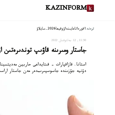
KAZINFORM
ترەند:
اقوردا
تاعايىنداۋ
وقيعا
2026-سايلاۋ
11:50, 12 جەلتوقسان 2022
جاستار ومىرىنە قاۋىپ توندىرەتىن ا
دۇنيە جۇزىندە جاسوسپىرىمدەر مەن جاستار اراسىندا 2-ءتيپتى قانت ديابەتى كۇرت وسكەنىن ان