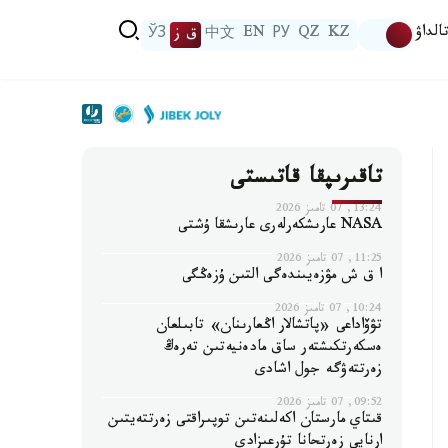
الداۋ
KZ
QZ
РУ
EN
中文
ق ز
ЎЗ
تاقىرىپقا قاتىستى
13:24, 07 تامىز 2026
NASA عارىشكەرلەرى عارىشقا ۇشتى
11:25, 07 تامىز 2026
ا ق ش مۋزەيىندەگى التىن ۇزەڭگى
10:24, 07 تامىز 2026
تۋۆاداعى «پاتشالار اڭعارىنان» تابىلعان
ەسكەرتكىشتەر ساق مادەنيەتىن تەرەڭ
زەرتتەۋگە جول اشادى
09:52, 07 تامىز 2026
قىتاي مارستان اكەلىنەتىن توپىراقتى زەرتتەيتىن
ارنايى زەرتحانا تۇرعىزادى