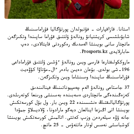
استانا. قازاقپارات - فۋتبولدان پورتۋگاليا قۇراماسىنىڭ
شابۋىلشىسى كريشتيانۋ رونالدۋ ۇلتتىق قۇراما ساپىندا وتكىزگەن
ماتچتار سانى بويىنشا الەمدىك رەكوردتى قايتالادى، دەپ
حابارلايدى Prosports.kz.
ماروككولىقتارعا قارسى ويىن رونالدۋ ءۇشىن ۇلتتىق قۇراماداعى
196-شى بولدى. بۇعان دەيىن بادەر ءال-مۋتاۆا كۋۆەيت
قۇراماسىنىڭ ساپىندا وسىنشاما ويىن وتكىزگەن.
37 جاستاعى رونالدۋ الەم چەمپيوناتىنىڭ فينالىندىق
كەزەڭىندەگى ماتچتاردى ەسەبىندە بەسىنشى ورىنعا كوتەرىلدى.
پورتۋگاليالىقتىڭ ەنشىسىندە 22 ويىن بار. ول بۇل كورسەتكىش
بويىنشا اتى اڭىزعا اينالعان ديەگو مارادونا، ۆلاديسلاۆ جمۋدا
جانە ۋۆە سيلەردەن وزىپ كەتتى. اتالمىش كورسەتكىش بويىنشا
كوشباسشى نەمىس لوتار ماتتەۋس - 25 ماتچ.