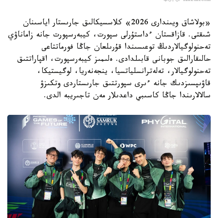
Фото: Kazinform
«بولاشاق ويىندارى 2026» كلاسسيكالىق جارىستار اياسىنان
شىقتى. قازاقستان ءداستۇرلى سپورت، كيبەرسپورت جانە زاماناۋي
تەحنولوگيالاردىڭ توعىسىندا قۇرىلعان جاڭا فورماتتاعى
حالىقارالىق جوبانى قابىلدادى. ەلىمىز كيبەرسپورت، اقپاراتتىق
تەحنولوگيالار، تەلەترانسلياتسيا، ينجەنەريا، لوگيستيكا،
قاۋىپسىزدىك جانە ءىرى سپورتتىق جارىستاردى وتكىزۋ
سالالارىندا جاڭا كاسىبي داعدىلار مەن تاجىريبە الدى.