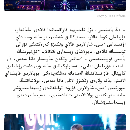
Фото: Kazinform
- ەڭ باستىسى، بۇل تاجىريبە قازاقستاندا قالادى. ماماندار،
قۇرىلعان كوماندالار، تەحنيكالىق شەشىمدەر جانە وسىنداي
اۋقىمداعى ءىس-شارالاردى قالاي وتكىزۋ كەرەكتىگى تۋرالى
تۇسىنىك قالادى. «بولاشاق ويىندارى 2026» ءتۋرنيرىنىڭ
باستى قورىتىندىسى - ءساتتى وتكەن جارىستار عانا ەمەس، ەل
ىشىندە قۇرىلعان ادامي، تەحنولوگيالىق جانە ۇيىمداستىرۋشىلىق
كاپيتال. قازاقستاننىڭ الەمدىك دەڭگەيدەگى جوبالاردى قابىلداي
الاتىنى جانە ولاردى وتكىزۋ الاڭى عانا ەمەس، بولاشاقتىڭ
سپورتتىق ءىس-شارالارىن قۇرۋدا تولىققاندى ۇيىمداستىرۋشى
جانە سەرىكتەس بولا الاتىنى دالەلدەندى،-دەپ مالىمدەدى
ۇيىمداستىرۋشىلار.