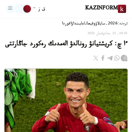
KAZINFORM
ق ز
ترەند:
2026-سايلاۋ
وقيعا
تاعايىنداۋ
اقوردا
10:51, 12 جەلتوقسان 2022
ءا چ: كريشتيانۋ رونالدۋ الەمدىك رەكورد جاڭارتتى