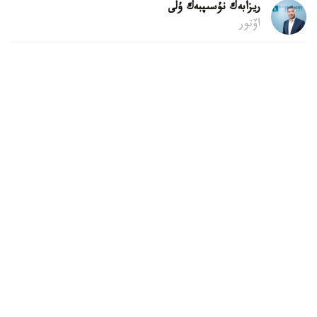
ريزابەك نۇسىپبەك ۇلى
اۆتور
08:38, 10 تامىز 2026
بەيبارىس ەرسەيىت ەكى التىن مەدال جەڭىپ الىپ،
ازيا رەكوردىن جاڭارتتى
استانا. KAZINFORM - تاشكەنتتە (وزبەكستان) اۋىر
اتلەتيكادان ازيا چەمپيوناتىنىڭ ەكىنشى جارىس كۇنى ءوتىپ
جاتىر. قازاقستاندىق اۋىر اتلەت ەرسەيت بەيبارىس 65 ك گ-عا
دەيىنگى سالماق دارەجەسىندە ءوز ونەرىن ءساتتى اياقتادى. بۇل
تۋرالى ق ر اۋىر اتلەتيكا فەدەراتسياسى حابارلادى.