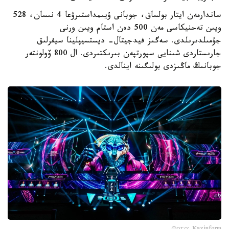
ساندارمەن ايتار بولساق، جوبانى ۇيىمداستىرۋعا 4 نىسان، 528
ويىن تەحنيكاسى مەن 500 دەن استام ويىن ورنى
جۇمىلدىرىلدى. سەگىز فيدجيتال- ديستسيپلينا سيفرلىق
جارىستاردى شىنايى سپورتپەن بىرىكتىردى. ال 800 ۆولونتەر
جوبانىڭ ماڭىزدى بولىگىنە اينالدى.