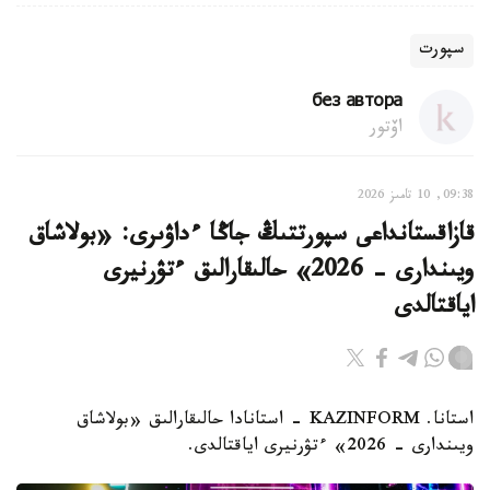
سپورت
без автора
اۆتور
09:38, 10 تامىز 2026
قازاقستانداعى سپورتتىڭ جاڭا ءداۋىرى: «بولاشاق
ويىندارى - 2026» حالىقارالىق ءتۋرنيرى
اياقتالدى
استانا. KAZINFORM - استانادا حالىقارالىق «بولاشاق
ويىندارى - 2026» ءتۋرنيرى اياقتالدى.