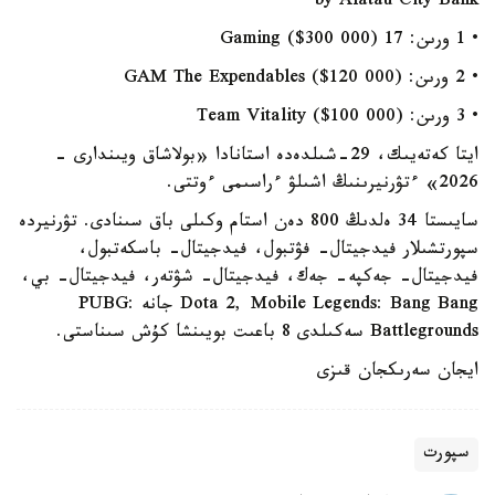
by Alatau City Bank
• 1 ورىن: 17 Gaming ($300 000)
• 2 ورىن: GAM The Expendables ($120 000)
• 3 ورىن: Team Vitality ($100 000)
ايتا كەتەيىك، 29-شىلدەدە استانادا «بولاشاق ويىندارى -
2026» ءتۋرنيرىنىڭ اشىلۋ ءراسىمى ءوتتى.
سايىستا 34 ەلدىڭ 800 دەن استام وكىلى باق سىنادى. تۋرنيردە
سپورتشىلار فيدجيتال- فۋتبول، فيدجيتال- باسكەتبول،
فيدجيتال- جەكپە- جەك، فيدجيتال- شۋتەر، فيدجيتال- بي،
Dota 2, Mobile Legends: Bang Bang جانە PUBG:
Battlegrounds سەكىلدى 8 باعىت بويىنشا كۇش سىناستى.
ايجان سەرىكجان قىزى
سپورت