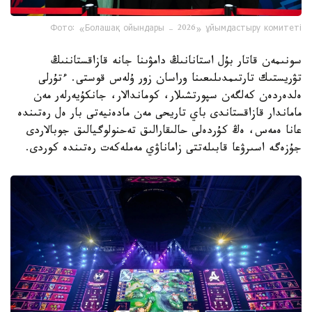
Фото: «Болашақ ойындары – 2026» ұйымдастыру комитеті
سونىمەن قاتار بۇل استانانىڭ دامۋىنا جانە قازاقستاننىڭ
تۋريستىك تارتىمدىلىعىنا وراسان زور ۇلەس قوستى. ءتۇرلى
ەلدەردەن كەلگەن سپورتشىلار، كوماندالار، جانكۇيەرلەر مەن
ماماندار قازاقستاندى باي تاريحى مەن مادەنيەتى بار ەل رەتىندە
عانا ەمەس، ەڭ كۇردەلى حالىقارالىق تەحنولوگيالىق جوبالاردى
جۇزەگە اسىرۋعا قابىلەتتى زاماناۋي مەملەكەت رەتىندە كوردى.