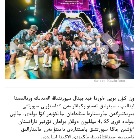
Фото: Kazinform
ون كۇن بويى ەلوردا فيدجيتال سپورتتىڭ الەمدىك ورتالىعىنا
اينالىپ، سيفرلىق تەحنولوگيالار مەن ءداستۇرلى سپورتتى
بىرىكتىرگەن جارىستارعا مىڭداعان جانكۇيەر كۋا بولدى. جالپى
جۇلدە قورى 4,65 ميلليون دوللار بولعان تۋرنير قازاقستان
ءۇشىن جاڭا سپورتتىق باعىتتاردى دامىتۋ مەن حالىقارالىق
تاجىريبە جيناقتاۋدىڭ ماڭىزدى الاڭىنا اينالدى.