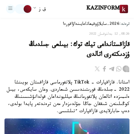
KAZINFORM
ق ز
ترەند:
2026-سايلاۋ
وقيعا
تاعايىنداۋ
اقوردا
08:26, 12 جەلتوقسان 2022
قازاقستانداعى تيك توك: بيىلعى جىلدىڭ
ۇزدىكتەرى اتالدى
استانا. قازاقپارات - TikTok پلاتفورماسى قازاقستان بويىنشا
2022 -جىلدىڭ قورىتىندىسىن شىعاردى. وعان سايكەس، بيىل
ەلىمىزدە اتالعان پلاتفورمانىڭ ميلليونداعان قولدانۋشىسىنىڭ
كوڭىلىنەن شىققان جاڭا جۇلدىزدار مەن ترەندتەر پايدا بولدى،
دەپ حابارلايدى قازاقپارات ءتىلشىسى.