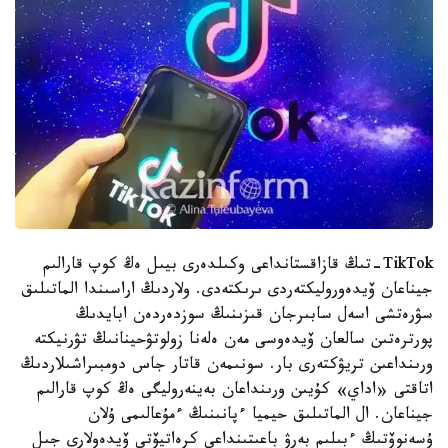
TikTok-تىڭ قازاقستانداعى وكىلدەرى بيىل ەڭ كوپ قارالىم
جيناعان ۆيدەوروليكتەردى ىرىكتەدى. ولاردىڭ اراسىندا الماتىلىق
سۋرەتشى اسەل سابىرجان قىزىنىڭ سوزدەردەن ابايدىڭ
پورترەتىن سالعان ۆيدەوسى مەن ەلەنا زولوتۋحينانىڭ تۋرنيكتە
ورىنداعىن تريۋكتەرى بار. سونىمەن قاتار جاس دومبىراشىلاردىڭ
اتاقتى «اداي» كۇيىن ورىنداعان بەينەروليگى ەڭ كوپ قارالىم
جيناعان. ال الماتىلىق حيميا ءپانىنىڭ ءمۇعالىمى ۇلان
ۇسەنوۆتىڭ ءبىلىم بەرۋ باعىتىنداعى كرەاتيۆتى ۆيدەولارى جىل