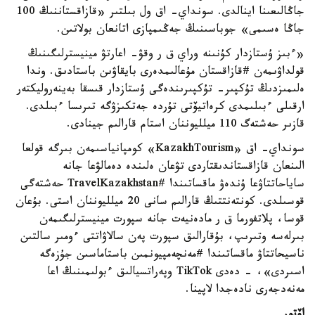
جاڭالىعىنا اينالدى. سونداي- اق ول بىلتىر «قازاقستاننىڭ 100
جاڭا ەسىمى» جوباسىنىڭ جەڭىمپازى اتانعان بولاتىن.
«ءبىز ۇستازدار كۇنىنە وراي ق ر وقۋ- اعارتۋ مينيسترلىگىنىڭ
قولداۋىمەن #قازاقستان مۇعالىمدەرى بايقاۋىن باستادىق. وندا
ەلىمىزدىڭ تۇكپىر- تۇكپىرىندەگى ۇستازدار قىسقا بەينەروليكتەر
ارقىلى ءبىلىمدى كرەاتيۆتى تۇردە جەتكىزۋگە تىرىسا ءبىلدى.
قازىر حەشتەگ 110 ميلليوننان استام قارالىم جينادى.
سونداي- اق «KazakhTourism» كومپانياسىمەن بىرگە قولعا
الىنعان قازاقستاندىقتاردى تۋعان ەلىندە دەمالۋعا جانە
ساياحاتتاۋعا ۇندەۋ ماقساتىندا #TravelKazakhstan حەشتەگى
قوسىلدى. كونتەنتتىڭ قارالىم سانى 20 ميلليوننان استى. بۇعان
قوسا، پلاتفورما ق ر مادەنيەت جانە سپورت مينيسترلىگىمەن
بىرلەسە وتىرىپ، بۇقارالىق سپورت پەن سالاۋاتتى ءومىر سالتىن
ناسيحاتتاۋ ماقساتىندا #مەنچەمپيونمىن باستاماسىن جۇزەگە
اسىردى»، - دەدى TikTok وپەراتسيالىق ءبولىمىنىڭ اعا
مەنەدجەرى نادەجدا لاپينا.