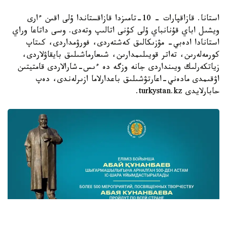
استانا. قازاقپارات – 10-تامىزدا قازاقستاندا ۇلى اقىن ءارى
ويشىل اباي قۇنانباي ۇلى كۇنى اتالىپ وتەدى. وسى داتاعا وراي
استانادا ادەبي- مۋزىكالىق كەشتەردى، فورۋمداردى، كىتاپ
كورمەلەرىن، تەاتر قويىلىمدارىن، شىعارماشىلىق بايقاۋلاردى،
زياتكەرلىك ويىنداردى جانە وزگە دە ءىس-شارالاردى قامتيتىن
اۋقىمدى مادەني-اعارتۋشىلىق باعدارلاما ازىرلەندى، دەپ
حابارلايدى turkystan.kz.