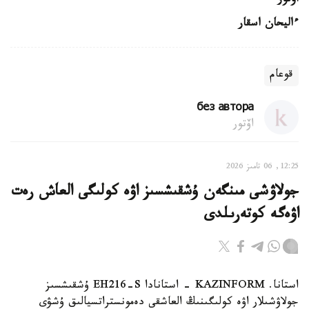
اۆتور
ءاليحان اسقار
قوعام
без автора
اۆتور
12:25, 06 تامىز 2026
جولاۋشى مىنگەن ۇشقىشسىز اۋە كولىگى العاش رەت
اۋەگە كوتەرىلدى
استانا. KAZINFORM - استانادا EH216-S ۇشقىشسىز
جولاۋشىلار اۋە كولىگىنىڭ العاشقى دەمونستراتسيالىق ۇشۋى