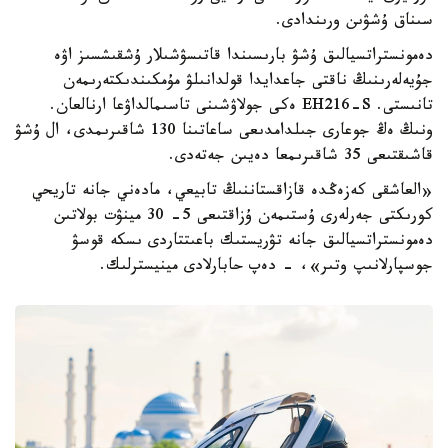
سىناق ۇشۋىن ورىندادى.
دەمونستراتسيالىق ۇشۋ بارىسىندا قاتىسۋشىلار ۇشقىشسىز اۋە
جۇيەلەرىنىڭ ناقتى جاعدايدا قولدانىلۋ مۇمكىندىكتەرىمەن
تانىستى. EH216-S ەكى جولاۋشىنى تاسىمالداۋعا ارنالعان.
ونىڭ ەڭ جوعارى جىلدامدىعى ساعاتىنا 130 شاقىرىمدى، ال ۇشۋ
قاشىقتىعى 35 شاقىرىمعا دەيىن جەتەدى.
«العاشقى كەزەڭدە قازاقستاننىڭ تابيعي، مادەني جانە تاريحي
كورىكتى جەرلەرى ۇستىمەن ۇزاقتىعى 5- 30 مينۋت بولاتىن
دەمونستراتسيالىق جانە تۋريستىك باعىتتاردى ىسكە قوسۋ
جوسپارلانىپ وتىر»، - دەپ حابارلادى مينيسترلىك.