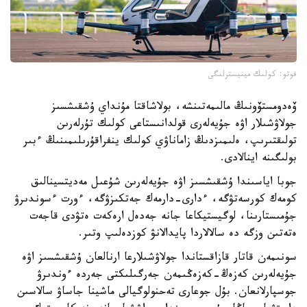
فوتو: كولىك مينيسترلىگى
ۆەدومستۆونىڭ مالىمەتىنشە، بولاشاقتا مۇنداي ۇشقىشسىز
جولاۋشىلار اۋە جۇيەلەرى قولدانىستاعى كولىك تۇرلەرىن
تولىقتىرىپ، ەلىمىزدىڭ زاماناۋي كولىك ينفراقۇرىلىمىنىڭ ءبىر
بولىگىنە اينالادى.
جوبا اياسىندا ۇشقىشسىز اۋە جۇيەلەرىن شۇعىل مەديتسينالىق
كومەك كورسەتۋگە، ءدارى-دارمەك جەتكىزۋگە، ءورت ءسوندىرۋ
جۇمىستارىنا، لوگيستيكاعا جانە جەدەل ارەكەت ەتۋدى قاجەت
ەتەتىن وزگە دە سالالاردا پايدالانۋ كوزدەلىپ وتىر.
سونىمەن قاتار قازاقستاندا جولاۋشىلارعا ارنالعان ۇشقىشسىز اۋە
جۇيەلەرىن كەزەڭ-كەزەڭىمەن جەرگىلىكتى جەردە ءوندىرۋ
جوسپارلانعان. بۇل جوعارى تەحنولوگيالى ماشينا جاساۋ سالاسىن