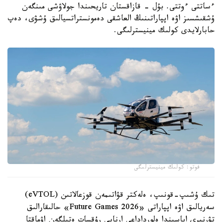
ءساتتى ءوتتى. بۇل - قازاقستان تاريحىندا جولاۋشى مىنگەن
ۇشقىشسىز اۋە اپپاراتىنىڭ العاشقى دەمونستراتسيالىق ۇشۋى، دەپ
حابارلايدى كولىك مينيسترلىگى.
فوتو: كولىك مينيسترلىگى
تىك ۇشىپ-قونىپ، ەلەكتر قۋاتىمەن قوزعالاتىن (eVTOL)
سەريالىق اۋە اپپاراتى «Future Games 2026» حالىقارالىق
تۋرنيرى اياسىندا ەلورداداعى ارنايى رۇقسات ەتىلگەن اۋماقتا