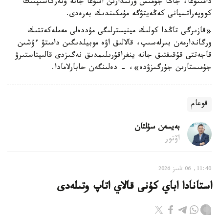
دامىتۋعا، جاڭا جۇمىس ورىندارىن اشۋعا جانە ونەركاسىپتىك
كووپەراتسيانى كەڭەيتۋگە مۇمكىندىك بەرەدى.
«قازىرگى تاڭدا كولىك مينيسترلىگى مۇددەلى مەملەكەتتىك
ورگاندارمەن بىرلەسىپ، قالالىق اۋە موبيلدىگىن دامىتۋ ءۇشىن
قاجەتتى قۇقىقتىق جانە ينفراقۇرىلىمدىق نەگىزدى قالىپتاستىرۋ
جۇمىستارىن جۇرگىزۋدە»، - دەلىنگەن حابارلامادا.
قوعام
بەيسەن سۇلتان
اۆتور
11:40, 06 تامىز 2026
استانادا اباي كۇنى قالاي اتاپ وتىلەدى