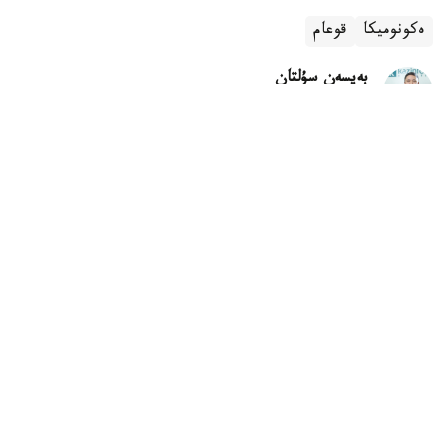
ەكونوميكا
قوعام
بەيسەن سۇلتان
اۆتور
07:42, 06 تامىز 2026
تىك ءجۇرۋ ادامنىڭ شەشىم قابىلداۋىنا اسەر ەتەدى
استانا. KAZINFORM - تىك ءجۇرۋ ادامنىڭ كوڭىل كۇيىنە
عانا ەمەس، شەشىم قابىلداۋىنا دا ىقپال ەتۋى مۇمكىن. وسىنداي
قورىتىندىعا كانادانىڭ ماكگيلل ۋنيۆەرسيتەتىنىڭ عالىمدارى
جۇرگىزگەن جاڭا زەرتتەۋ ناتيجەسىندە كەلدى.