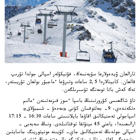
تارالعان ۆيدەولارعا سۇيەنسەك، فۋنيكۋلەر اسپالى جولدا تۇرىپ
قالعان. كابينالاردا 2,5 ساعات وتىرۋعا ءماجبۇر بولعان تۋريستەر،
تەك كەش باتا تومەنگە تۇسىرىلگەن.
تاۋ شاڭعىسى كۋرورتىنىڭ باسپا ءسوز قىزمەتىنەن ءمالىم
ەتكەندەي، 9- جەلتوقسان كۇنى «مەدەۋ - شىمبۇلاق»
اسپاجولى تەحنيكالىق اقاۋعا بايلانىستى ساعات 16:30 - 17:15
ارالىعىندا، ياعني 45 مينۋتقا توقتاتىلدى. ونىڭ سەبەبى -
اسپالى جولدىڭ تەحنيكالىق جاي- كۇيىنە مونيتورينگ جاسايتىن