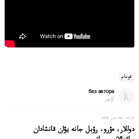
قوعام
без автора
اۆتور
10:23, 06 تامىز 2026
دوللار، ەۋرو، رۋبل جانە يۋان قانشادان