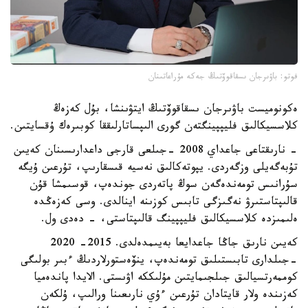
فوتو: باۋىرجان ىسقاقوۆتىڭ جەكە مۇراعاتىنان
ەكونوميست باۋىرجان ىسقاقوۆتىڭ ايتۋىنشا، بۇل كەزەڭ
كلاسسيكالىق فليپپينگتەن گورى الىپساتارلىققا كوبىرەك ۇقسايتىن.
- نارىقتاعى جاعداي 2008 -جىلعى قارجى داعدارىسىنان كەيىن
تۇبەگەيلى وزگەردى. يپوتەكالىق نەسيە قىسقارىپ، تۇرعىن ۇيگە
سۇرانىس تومەندەگەن سوڭ پاتەردى جوندەپ، قوسىمشا قۇن
قالىپتاستىرۋ نەگىزگى تابىس كوزىنە اينالدى. وسى كەزەڭدە
ەلىمىزدە كلاسسيكالىق فليپپينگ قالىپتاستى، - دەدى ول.
كەيىن نارىق جاڭا جاعدايعا بەيىمدەلدى. 2015- 2020
-جىلدارى تابىستىلىق تومەندەپ، ينۆەستورلاردىڭ ءبىر بولىگى
كوممەرتسيالىق جىلجىمايتىن مۇلىككە اۋىستى. الايدا پاندەميا
كەزىندە ولار قايتادان تۇرعىن ءۇي نارىعىنا ورالىپ، ۇلكەن