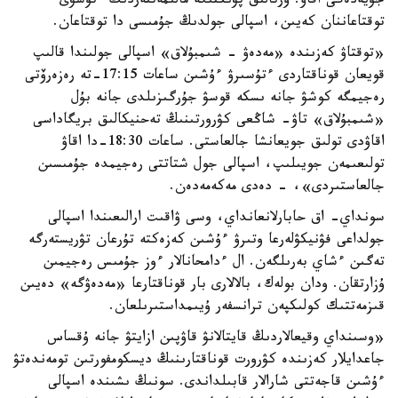
جۇيەدەگى اقاۋ. ورتالىق پۋنكتىگە مالىمەتتەردىڭ ءتۇسۋى
توقتاعاننان كەيىن، اسپالى جولدىڭ جۇمىسى دا توقتاعان.
«توقتاۋ كەزىندە «مەدەۋ - شىمبۇلاق» اسپالى جولىندا قالىپ
قويعان قوناقتاردى ءتۇسىرۋ ءۇشىن ساعات 17:15-تە رەزەرۆتى
رەجيمگە كوشۋ جانە ىسكە قوسۋ جۇرگىزىلدى جانە بۇل
«شىمبۇلاق» تاۋ- شاڭعى كۋرورتىنىڭ تەحنيكالىق بريگاداسى
اقاۋدى تولىق جويعانشا جالعاستى. ساعات 18:30-دا اقاۋ
تولىعىمەن جويىلىپ، اسپالى جول شتاتتى رەجيمدە جۇمىسىن
جالعاستىردى»، - دەدى مەكەمەدەن.
سونداي- اق حابارلانعانداي، وسى ۋاقىت ارالىعىندا اسپالى
جولداعى فۋنيكۋلەرعا وتىرۋ ءۇشىن كەزەكتە تۇرعان تۋريستەرگە
تەگىن ءشاي بەرىلگەن. ال ءدامحانالار ءوز جۇمىس رەجيمىن
ۇزارتقان. ودان بولەك، بالالارى بار قوناقتارعا «مەدەۋگە» دەيىن
قىزمەتتىك كولىكپەن ترانسفەر ۇيىمداستىرىلعان.
«وسىنداي وقيعالاردىڭ قايتالانۋ قاۋپىن ازايتۋ جانە ۇقساس
جاعدايلار كەزىندە كۋرورت قوناقتارىنىڭ ديسكومفورتىن تومەندەتۋ
ءۇشىن قاجەتتى شارالار قابىلداندى. سونىڭ ىشىندە اسپالى