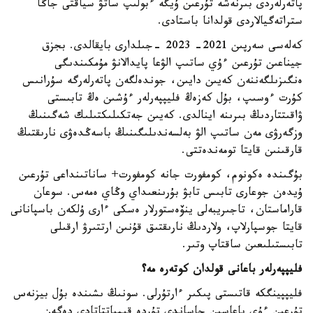
پاتەرلەردى بىرنەشە تۇرعىن ۇيگە ءبولىپ ساتۋ سياقتى جاڭا
ستراتەگيالاردى قولدانا باستادى.
كەلەسى سەرپىن 2021- 2023 -جىلدارى بايقالدى. بجزق
جيناعىن تۇرعىن ءۇي ساتىپ الۋعا پايدالانۋ مۇمكىندىگى
ەنگىزىلگەننەن كەيىن دايىن، جوندەلگەن پاتەرلەرگە سۇرانىس
كۇرت ءوسىپ، بۇل كەزەڭ فليپپەرلەر ءۇشىن ەڭ تابىستى
ۋاقىتتاردىڭ بىرىنە اينالدى. كەيىن جەتكىلىكتىلىك شەگىنىڭ
وزگەرۋى مەن ساتىپ الۋ بەلسەندىلىگىنىڭ باسەڭدەۋى نارىقتىڭ
قارقىنىن قايتا تومەندەتتى.
بۇگىندە ەكونوم، كومفورت جانە كومفورت+ ساناتىنداعى تۇرعىن
ۇيدەن جوعارى تابىس تابۋ بۇرىنعىداي وڭاي ەمەس. سوعان
قاراماستان، تاجىريبەلى ينۆەستورلار ەسكى ءارى ۇلكەن باسپانانى
قايتا جوسپارلاپ، ولاردىڭ نارىقتىق قۇنىن ارتتىرۋ ارقىلى
تابىستىلىعىن ساقتاپ وتىر.
فليپپەرلەر باعانى قولدان كوتەرە مە؟
فليپپينگكە قاتىستى پىكىر ءارتۇرلى. سونىڭ ىشىندە بۇل بيزنەس
تۇرعىن ءۇي باعاسىن جاساندى تۇردە قىمباتتاتادى دەگەن