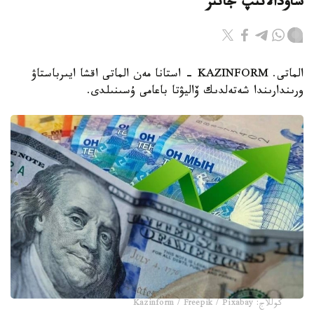
ساۋدالانىپ جاتىر
الماتى. KAZINFORM - استانا مەن الماتى اقشا ايىرباستاۋ
ورىندارىندا شەتەلدىك ۆاليۋتا باعامى ۇسىنىلدى.
كوللاج: Kazinform / Freepik / Pixabay