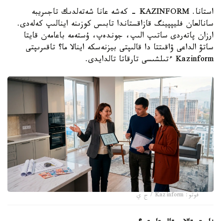
استانا. KAZINFORM - كەشە عانا شەتەلدىك تاجىريبە
سانالعان فليپپينگ قازاقستاندا تابىس كوزىنە اينالىپ كەلەدى.
ارزان پاتەردى ساتىپ الىپ، جوندەپ، ۇستەمە باعامەن قايتا
ساتۋ الداعى ۋاقىتتا دا قالىپتى بيزنەسكە اينالا ما؟ تاقىرىپتى
Kazinform ءتىلشىسى تارقاتا تالدايدى.
فوتو: Kazinform / ج ي