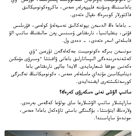
ال ەكونوميست باۋىرجان ىسقاقوۆتىڭ پىكىرىنشە، تۇرعىن ءۇي
باعاسىنىڭ وسۋىنە فليپپەرلەر ەمەس، ماكروەكونوميكالىق
فاكتورلار كوبىرەك ىقپال ەتەدى.
- باعاعا ەڭ الدىمەن يپوتەكالىق نەسيەلەۋ كولەمى، قۇرىلىس
قۇنى، ينفلياتسيا، نارىقتاعى ۇسىنىس پەن حالىقتىڭ ساتىپ الۋ
قابىلەتى اسەر ەتەدى، - دەدى ول.
سونىمەن بىرگە ەكونوميست جەكەلەگەن تۇرعىن ءۇي
كەشەندەرىندەگى الىپساتارلىق باعانى ۋاقىتشا ءوسىرۋى مۇمكىن
ەكەنىن جوققا شىعارمايدى. الايدا جالپى نارىقتاعى باعا
ديناميكاسىن مۇنداي مامىلەلەر ەمەس، ەكونوميكانىڭ نەگىزگى
كورسەتكىشتەرى ايقىندايدى.
ساتىپ الۋشى نەنى ەسكەرۋى كەرەك؟
ساراپشىلار ساتىپ الۋشىلارعا ساق بولۋعا كەڭەس بەرەدى.
ولاردىڭ ايتۋىنشا، بۇگىنگى باستى تاۋەكەل باعادا ەمەس،
جوندەۋ ساپاسىندا.