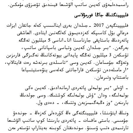
راسىمدەلمەۋى كەيىن ساتىپ الۋشىعا قيىندىق تۋعىزۋى مۇمكىن.
فليپپينگتىڭ جاڭا فورمۋلاسى
فليپپينگپەن 2017 -جىلدان بەرى اينالىسىپ كەلە جاتقان ايزات
ەرعالي بۇل كاسىپكە كەزدەيسوق كەلگەنىن ايتادى. العاشقى
پاتەردىڭ باستاپقى جارناسىنا اتا-اناسى 5 ميلليون تەڭگە
بەرگەن. ءبىر جىلدان كەيىن وتباسى باسپانانى ساتىپ،
تۇسكەن 3 ميلليون تەڭگە پايدانى يپوتەكانىڭ نەگىزگى قارىزىن
وتەۋگە جۇمساعان. كەيىن وسى ءتاسىلدى بىرنەشە رەت قايتالاپ،
ءار مامىلەدەن تۇسكەن قاراجاتتى كەلەسى ينۆەستيتسياعا
باعىتتاپ وتىرعان.
- اۋەلى ءبىر بولمەلى پاتەردى ارماندادىق. كەيىن ەكى
بولمەلىگە، ودان ءۇش بولمەلىگە كوشتىك. وسى جولدىڭ
بارىنەن ءوز ەڭبەگىمىزبەن وتتىك، - دەدى ول.
ونىڭ ايتۋىنشا، فليپپينگتەگى ەڭ كۇردەلى كەزەڭ - جوندەۋ
جۇمىسى. باستى ماقسات - پاتەردى بارىنشا كوپ ساتىپ الۋشىعا
تارتىمدى ەتىپ ۇسىنۋ. سوندىقتان كوبىنە بەيتاراپ تۇستەر مەن