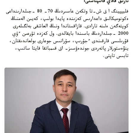
نارىق قالاي قالىپتاستى؟
فليپپينگ ا ق ش-تا وتكەن عاسىردىڭ 70- 80 -جىلدارىنداعى
ەكونوميكالىق داعدارىس كەزىندە پايدا بولىپ، كەيىن الەمنىڭ
كوپتەگەن ەلىنە تارادى. قازاقستاندا ونىڭ العاشقى بەلگىلەرى
2000 -جىلداردىڭ باسىندا بايقالدى. ول كەزدە تۇرعىن ءۇي
قۇرىلىسى قارقىندى ءجۇرىپ، سۇرانىس جوعارى بولعاندىقتان،
ينۆەستورلار پاتەردى جوندەۋسىز- اق قىمباتقا قايتا ساتىپ،
تابىس تاپتى.