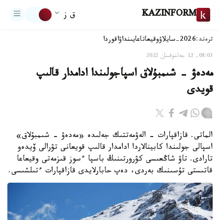
KAZINFORM
ق ز
ترەند:
2026-سايلاۋ
وقيعا
تاعايىنداۋ
اقوردا
08:03, 12 جەلتوقسان 2022
مەدەۋ - شىمبۇلاق اسپاجولىندا ادامدار قالىپ
قويدى
الماتى. قازاقپارات - الەۋمەتتىك جەلىدە «مەدەۋ - شىمبۇلاق»
اسپالى جولىندا كابينالاردا ادامدار قالىپ قويعانى تۋرالى ۆيدەو
تارادى. تاۋ شاڭعىسى كۋرورتىنىڭ باسپا ءسوز قىزمەتى وقيعاعا
قاتىستى تۇسىنىك بەردى، دەپ حابارلايدى قازاقپارات ءتىلشىسى.