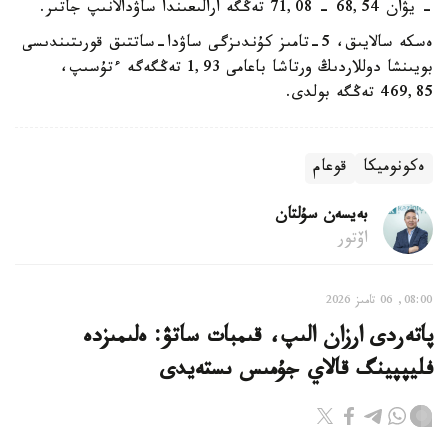
- يۋان 68,54 - 71,08 تەڭگە ارالىعىندا ساۋدالانىپ جاتىر.
ەسكە سالايىق، 5-تامىز كۇندىزگى ساۋدا-ساتتىق قورىتىندىسى
بويىنشا دوللاردىڭ ورتاشا باعامى 1,93 تەڭگەگە ءتۇسىپ،
469,85 تەڭگە بولدى.
ەكونوميكا
قوعام
بەيسەن سۇلتان
اۆتور
08:00, 06 تامىز 2026
پاتەردى ارزان الىپ، قىمبات ساتۋ: ەلىمىزدە
فليپپينگ قالاي جۇمىس ىستەيدى