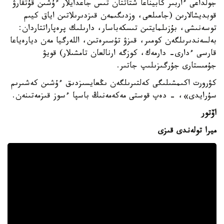
جولداعى ءاربىر كابيناعا شتاتتان تىس جاعدايلار ءۇشىن قۇتقارۋ
قوبديشالارىن (جامىلعى، وزدىگىمەن قىزدىرىلاتىن اياق كيىم
توسەنىشى، بۇزىلمايتىن تىسكەباسار، دارىلىك پرەپاراتتاردان:
بەلسەندىرىلگەن كومىر، قىزۋ تۇسىرەتىن، اللەرگيا مەن ديارەياعا
قارسى ءدارى- دارمەك، كوزگە ارنالعان تامشىلار) قويۋ
جۇمىستارى جۇرگىزىلىپ جاتىر.
كۋرورت اكىمشىلىگى كەلتىرىلگەن ىڭعايسىزدىق ءۇشىن كەشىرىم
سۇرايدى»، - دەپ قوستى مەكەمەنىڭ باسپا ءسوز قىزمەتىنەن.
اۆتور
ميرا تولەندى قىزى