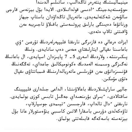
مينيماليستىك ينتەرەر تاڭدالىپ، ساتىلىم الدىندا
حوۋمستەيدجينگ ءادىسى قولدانىلادى. الايدا بۇل بيزنەس قارجى
سالۋمەن شەكتەلمەيدى. ماتەريال تاڭداۋدان باستاپ جيھاز
ورناتۋعا دەيىنگى بارلىق پروتسەستى باقىلاۋ تاجىريبە مەن
ۋاقىتتى تالاپ ەتەدى.
ايزات ەرعالي دە قازىرگى نارىقتا فليپپەرلەردىڭ تۇرعىن ءۇي
باعاسىنا ىقپالى ايتارلىقتاي ەمەس دەپ سانايدى. ونىڭ
پىكىرىنشە، ولاردىڭ اسەرى 5- 7 پايىزدان اسپايدى، ال باعانىڭ
نەگىزگى وسىمىنە الەمدىك ەكونوميكالىق جاعداي، تەڭگەنىڭ
قۇنسىزدانۋى مەن قۇرىلىس ماتەريالدارىنىڭ قىمباتتاۋى ىقپال
ەتۋى مۇمكىن.
جالپى ساراپشىلاردىڭ باعالاۋىنشا، الداعى جىلدارى فليپپينگ
ساقتالادى، ءبىراق بۇرىنعىداي جەڭىل تابىس كوزى بولمايدى.
نارىقتى ءدال تالداپ، قارجىسىن ءتيىمدى جوسپارلاپ،
تاۋەكەلدى دۇرىس باسقارا الاتىن كاسىبي ينۆەستورلار عانا بۇل
بيزنەستە باسەكەگە قابىلەتتى بولماق.