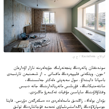
كوللاج: Kazinform / ج ي
سوندىقتان پاتەردىڭ ينجەنەرلىك جۇيەلەرىنە نازار اۋدارعان
ءجون. ويتكەنى فليپپەردىڭ ماقساتى - از شىعىنمەن تارتىمدى
باسپانا دايىنداۋ. سول سەبەپتى ەلەكتر جەلىسىنىڭ،
سانتەحنيكانىڭ، قۇرىلىس ماتەريالدارىنىڭ جانە دىبىس
وقشاۋلاۋىنىڭ ساپاسىن مۇقيات تەكسەرۋ ماڭىزدى.
بۇدان بولەك، زاڭدىق ماسەلەلەردى دە ەسكەرگەن دۇرىس. قايتا
جوسپارلاۋدىڭ زاڭداستىرىلماۋى نەمەسە قۇجاتتاردىڭ تولىق