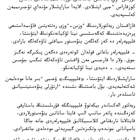
كوزقاراس ءجيى ايتىلادى. الايدا ساراپشىلار مۇنداي تۇجىرىممەن
كەلىسپەيدى.
قازاقستان ريەلتورلارىنىڭ ءوزىن-ءوزى رەتتەيتىن قاۋىمداستىعى
پرەزيدەنتىنىڭ كەڭەسشىسى نينا لۋكيانەنكونىڭ ايتۋىنشا،
فليپپەرلەر دە كەز كەلگەن ينۆەستور سياقتى تاۋەكەلگە بارادى.
- فليپپەرلەر باعانى قولدان كوتەرەدى دەگەن پىكىرگە نەگىز
جوق. ولار دا قارجىسى مەن ۋاقىتىن تاۋەكەلگە تىگىپ جۇمىس
ىستەيدى، - دەيدى نينا لۋكيانەنكو.
ساراپشىلاردىڭ ايتۋىنشا، «فليپپينگ» ۇعىمى ءبىر عانا مودەلمەن
شەكتەلمەيدى. بۇل باعىتتىڭ ىشىندە ءارتۇرلى ينۆەستيتسيالىق
تاسىلدەر بار.
ريەلتور الەكساندر بيكەتوۆ فليپپينگكە قۇرىلىستىڭ باستاپقى
كەزەڭىندە پاتەر ساتىپ الىپ قايتا ساتاتىن ينۆەستورلاردى،
قايتالاما نارىقتاعى كلاسسيكالىق فليپپەرلەردى جانە جاڭا
باسپانانى جوندەپ وتكىزەتىن گيبريدتى مودەلدى جاتقىزادى.