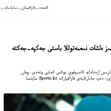
الەمدە
قازاقستان
ساياسات
ت
ىز ەلشات نىعمەتوللا باستى جەكپە-جەكتە
ساندا استانادا «بارىس ارەنادا» كاسىپقوي بوكس كەشى وتەدى. وعان
قازاقستاندىق جانە شەتەلدىك بوكسشىلار قاتىسادى، دەپ حابارلايدى قازاقپارات Sports.kz سايتىنا