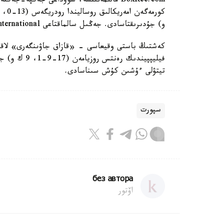
BoxRec.com مالىمەتىنشە، شوۋداعى جەكپە-
و) جۇدىرىقتاسادى. جەڭىل سالماقتاعى WBC International بەلبەۋى باسكە تىگىلەدى.
تيتۋلى ءۇشىن كۇش سىناسادى.
سپورت
без автора
اۆتور