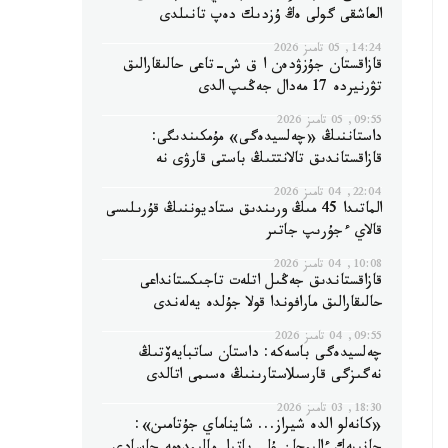
العاشقى گولى ەڭ ۇزدىك دەپ تانىلدى
14:24, 05 تامىز 2026
قازاقستان جۇزۋدەن ا ق ش-تاعى حالىقارالىق
تۋرنيردە 17 مەدال جەڭىپ الدى
09:55, 05 تامىز 2026
داستاننىڭ «چەلسيدەگى» مۇمكىندىگى:
قازاقستاندىق تالانتتىڭ باستى قارۋى نە
22:04, 04 تامىز 2026
الماتىدا 45 مىڭ ورىندىق ستاديوننىڭ قۇرىلىسى
قالاي ءجۇرىپ جاتىر
10:08, 04 تامىز 2026
قازاقستاندىق جەڭىل اتلەت تاجىكستانداعى
حالىقارالىق مارافوندا قولا جۇلدە يەلەندى
09:55, 04 تامىز 2026
چەلسيدەگى باسەكە: داستان ساتبايەۆتىڭ
نەگىزگى قارسىلاستارىنىڭ ەسىمى اتالدى
18:30, 03 تامىز 2026
«كانەلو الدە شيراز... شايناماي جۇتامىن»: