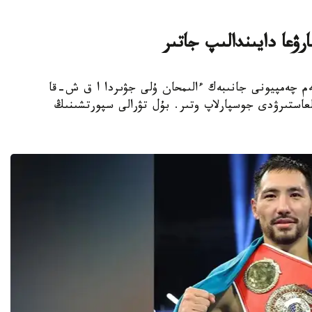
ۋعا دايىندالىپ جاتىر
بوكسشى، الەم چەمپيونى جانىبەك ءالىمحان ۇلى جۋىردا ا ق ش-قا
عاستىرۋدى جوسپارلاپ وتىر. بۇل تۋرالى سپورتشىنىڭ