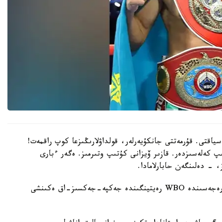
سياقتى. قۇرمەتتى جانكۇيەرلەر، قولداۋلارىڭىزعا كوپ راقمەت!
پ كەلەسىزدەر. قازىر ۆيزانى كۇتىپ وتىرمىز. ەگەر ءبارى
، - دەلىنگەن حابارلامادا.
بۇعان دەيىن جانىبەك ءالىمحان ۇلى جاڭا سالماق دارەجەسىندە WBO رەيتينگىندە جەكپە-جەكسىز-اق ەكىنشى