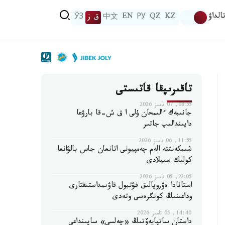
الداۋ
KZ
QZ
РУ
EN
中文
ق ز
ЎЗ
تاقىرىپقا قاتىستى
08:55, 07 تامىز 2026
جانىبەك ءالىمحان ۇلى ا ق ش-قا بارۋعا
دايىندالىپ جاتىر
11:55, 06 تامىز 2026
شىمكەنتتە الەم چەمپيونى اتانعان جاس بالۋانعا
كولىك سىيلادى
22:05, 05 تامىز 2026
استانادا ەۋروپالىق فۋتبول قاۋىمداستىقتارى
وداعىنىڭ كونگرەسى وتەدى
14:40, 05 تامىز 2026
داستان ساتپايەۆتىڭ «چەلسي» ساپىنداعى