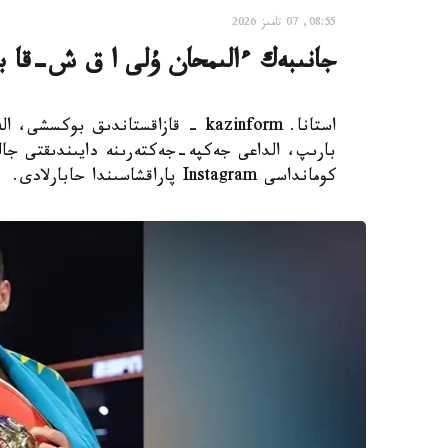
08:55, 07 تامىز 2026
جانىبەك ءالىمحان ۇلى ا ق ش-قا بار
استانا. kazinform - قازاقستاندىق 
بارىپ، الداعى جەكپە-جەكتەرىنە دايىندىقتى جال
كومانداسى Instagram پاراقشاسىندا حابارلادى.