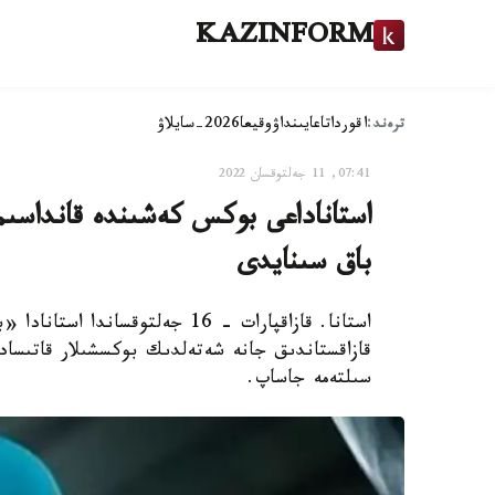
KAZINFORM
ترەند:
اقوردا
تاعايىنداۋ
وقيعا
2026-سايلاۋ
07:41, 11 جەلتوقسان 2022
استاناداعى بوكس كەشىندە قانداسىم
باق سىنايدى
استانا. قازاقپارات - 16 جەلتوق
سىلتەمە جاساپ.