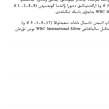
جەكتەردىڭ بىرىندە ايەلدەر تيتۋلدىق ايقاسى وتەدى. جەڭىلىپ
كورمەگەن امەريكالىق روساليندا رودريگەس (13-0، 3 ك و) ارگەنتينالىق دەبورا ۆانەسا گومەسپەن (8-8-2، 1 ك
كەشتىڭ باستى وقيعاسى - «قازاق جاۋىنگەرى» لاقاپ اتىمەن تانىمال ەلشات نىعمەتوللا (17-0-1، 5 ك و)
فيليپپيندىك رەنتس روزيامەن (17-9-1، 9 ك و) جەڭىل سالماقتاعى WBC International Silver بوس تۇرعان