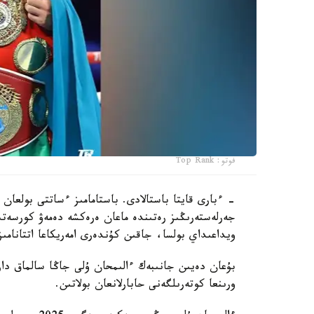
فوتو: Top Rank
- ءبارى قايتا باستالادى. باستامامىز ءساتتى بولعان 
جەرلەستەرىڭىز رەتىندە ماعان ەرەكشە دەمەۋ كورسەتى
ويداعىداي بولسا، جاقىن كۇندەرى امەريكاعا اتتانامىز
ورىنعا كوتەرىلگەنى حابارلانعان بولاتىن.