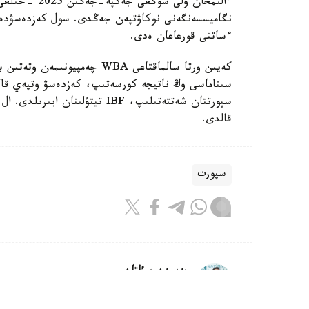
ءساتتى قورعاعان ەدى.
كەيىن ورتا سالماقتاعى WBA چە
قالدى.
سپورت
بەيسەن سۇلتان
اۆتور