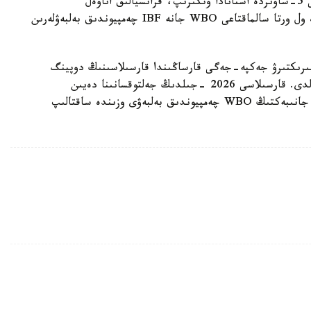
ءالىمحان ۇلى سوڭعى جەكپە-جەگىن 2025 -جىلعى 5-ساۋىردە استانادا وتكىزىپ، فرانسيالىق اناۋەل
نگاميسسەنگەنى نوكاۋتپەن جەڭدى. سول كەزدەسۋدە ول ورتا سالماقتاعى WBO جانە IBF چەمپيوندىق بەلبەۋلەرىن
مپيونىمەن وتەتىن بىرىكتىرۋ جەكپە-جەگى قارساڭىندا قارسىلاسىنىڭ دوپينگ
سىناماسى وڭ ناتيجە كورسەتىپ، كەزدەسۋ وتپەي قالدى. قارسىلاسى 2026 -جىلدىڭ جەلتوقسانىنا دەيىن
سپورتتان شەتتەتىلىپ، IBF تيتۋلىنان ايىرىلدى. ال جانىبەكتىڭ WBO چەمپيوندىق بەلبەۋى وزىندە ساقتالىپ