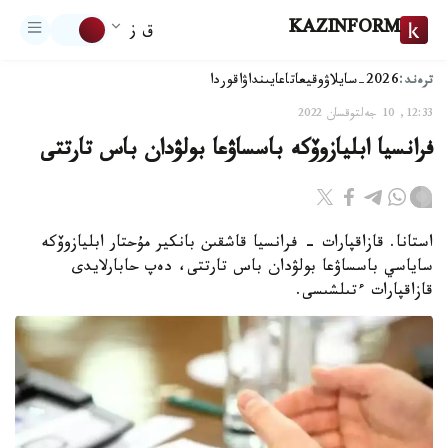
KAZINFORM
ق ز
ترەند:
2026-سايلاۋ
وقيعا
تاعايىنداۋ
اقوردا
12:33, 10 جەلتوقسان 2022
فرانسيا ابليازوۆكە باسساۋعا بولۋدان باس تارتتى
استانا. قازاقپارات - فرانسيا قاشقىن بانكير مۇحتار ابليازوۆكە
ساياسي باسساۋعا بولۋدان باس تارتتى، دەپ حابارلايدى
قازاقپارات ءتىلشىسى.