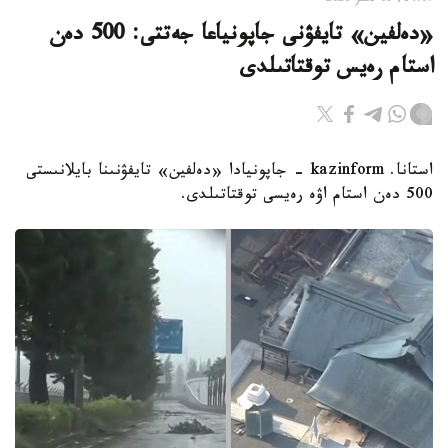
«دەلفين» تايفۋنى جاپونياعا جەتتى: 500 دەن
استام رەيس توقتاتىلدى
استانا. kazinform - جاپونيادا «دەلفين» تايفۋنىنا بايلانىستى
500 دەن استام اۋە رەيسى توقتاتىلدى.