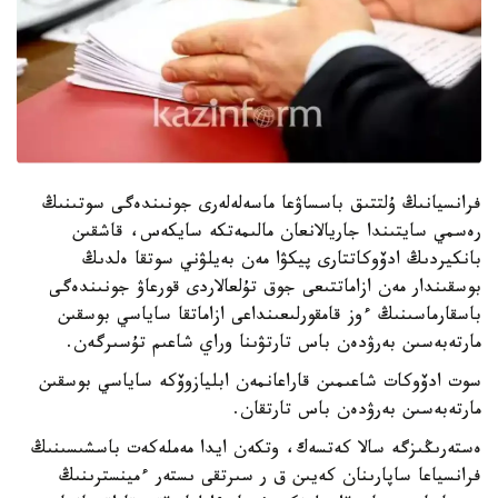
فرانسيانىڭ ۇلتتىق باسساۋعا ماسەلەلەرى جونىندەگى سوتىنىڭ
رەسمي سايتىندا جاريالانعان مالىمەتكە سايكەس، قاشقىن
بانكيردىڭ ادۆوكاتتارى پيكۋا مەن بەيلۋني سوتقا ەلدىڭ
بوسقىندار مەن ازاماتتىعى جوق تۇلعالاردى قورعاۋ جونىندەگى
باسقارماسىنىڭ ءوز قامقورلىعىنداعى ازاماتقا ساياسي بوسقىن
مارتەبەسىن بەرۋدەن باس تارتۋىنا وراي شاعىم تۇسىرگەن.
سوت ادۆوكات شاعىمىن قاراعانمەن ابليازوۆكە ساياسي بوسقىن
مارتەبەسىن بەرۋدەن باس تارتقان.
ەستەرىڭىزگە سالا كەتسەك، وتكەن ايدا مەملەكەت باسشىسىنىڭ
فرانسياعا ساپارىنان كەيىن ق ر سىرتقى ىستەر ءمينسترىنىڭ