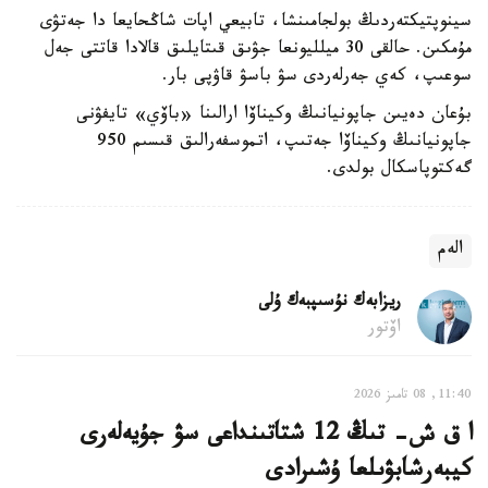
سينوپتيكتەردىڭ بولجامىنشا، تابيعي اپات شاڭحايعا دا جەتۋى
مۇمكىن. حالقى 30 ميلليونعا جۋىق قىتايلىق قالادا قاتتى جەل
سوعىپ، كەي جەرلەردى سۋ باسۋ قاۋپى بار.
بۇعان دەيىن جاپونيانىڭ وكيناۆا ارالىنا «باۆي» تايفۋنى
جاپونيانىڭ وكيناۆا جەتىپ، اتموسفەرالىق قىسىم 950
گەكتوپاسكال بولدى.
الەم
ريزابەك نۇسىپبەك ۇلى
اۆتور
11:40, 08 تامىز 2026
ا ق ش- تىڭ 12 شتاتىنداعى سۋ جۇيەلەرى
كيبەرشابۋىلعا ۇشىرادى