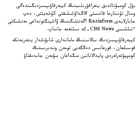
بۇل كوممۋنالدىق ينفراقۇرىلىمنىڭ كيبەرقاۋىپسىزدىگىندەگى
وسال تۇستارعا قاتىستى الاڭداۋشىلىقتى كۇشەيتتى، دەپ
حابارلايدى Kazinform اگەنتتىگىنىڭ ۆاشينگتونداعى مەنشىكتى
ءتىلشىسى CBS News-كە سىلتەمە جاساپ.
كيبەرقاۋىپسىزدىك سالاسىنىڭ ماماندارى شابۋىلدار ينتەرنەتكە
قوسىلعان، قورعانىس دەڭگەيى تومەن وندىرىستىك
كومپيۋتەرلەردى پايدالاناتىن مىڭداعان سۋمەن جابدىقتاۋ
جۇيەسىنىڭ وسال ەكەنىن كورسەتتى.
شابۋىلداردىڭ نەگىزگى نىساناسىنا وندىرىستىك جابدىقتاردى،
سۋ قىسىمىن جانە تازارتۋ ستانتسيالارىنداعى حيميالىق زاتتاردىڭ
مولشەرىن باسقاراتىن باعدارلامالاناتىن لوگيكالىق كونتروللەرلەر
(PLC) اينالدى.
ا ق ش- تىڭ كيبەرقاۋىپسىزدىك جانە ينفراقۇرىلىمدى قورعاۋ
اگەنتتىگىنىڭ (CISA) مالىمەتىنشە، كوپتەگەن كونتروللەر
ينتەرنەتكە براندماۋەرسىز، VPN قورعانىسىنسىز، ال كەي
جاعدايدا ءتىپتى قۇپيا ءسوزسىز قوسىلعان. سونىڭ سالدارىنان