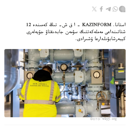
استانا. KAZINFORM – ا ق ش- تىڭ كەمىندە 12
شتاتىنداعى مەملەكەتتىك سۋمەن جابدىقتاۋ جۇيەلەرى
كيبەرشابۋىلدارعا ۇشىرادى.
Фото: whyy.org