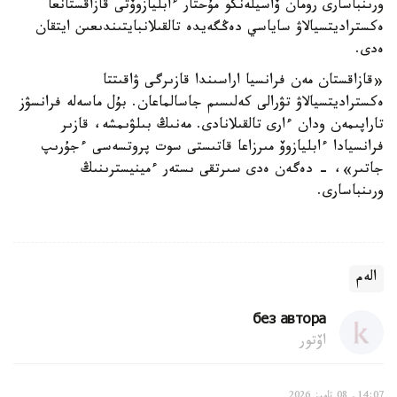
ورىنباسارى رومان ۆاسيلەنكو مۇحتار ءابليازوۆتى قازاقستانعا
ەكستراديتسيالاۋ ساياسي دەڭگەيدە تالقىلانبايتىندىعىن ايتقان
ەدى.
«قازاقستان مەن فرانسيا اراسىندا قازىرگى ۋاقىتتا
ەكستراديتسيالاۋ تۋرالى كەلىسىم جاسالماعان. بۇل ماسەلە فرانسۋز
تاراپىمەن ودان ءارى تالقىلانادى. مەنىڭ بىلۋىمشە، قازىر
فرانسيادا ءابليازوۆ مىرزاعا قاتىستى سوت پروتسەسى ءجۇرىپ
جاتىر»، - دەگەن ەدى سىرتقى ىستەر ءمينيسترىنىڭ
ورىنباسارى.
الەم
без автора
اۆتور
14:07, 08 تامىز 2026