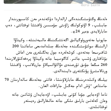
Фото: БелТА
ەلدىڭ وڭتۇستىگىندەگى ارالداردا دۇكەندەر مەن كاسىپورىندار
جابىلىپ، 9 اۆتوكولىك زاۋىتى جۇمىسىن ۋاقىتشا توقتاتتى، دەپ
حابارلايدى «مير 24».
جاپونيا مەتەورولوگيالىق اگەنتتىگىنىڭ مالىمەتىنشە، وكيناۆا
ارالىنىڭ سولتۇستىگىندە جەلدىڭ جىلدامدىعى ساعاتىنا 200
شاقىرىمعا جەتەدى. كوشەلەردە جول بەلگىلەرى مەن اعاش
بۇتاقتارى ۇشىپ جاتىر. كاگوسيما جانە وكيناۆا پرەفەكتۋرالارىندا
260 مىڭعا جۋىق تۇرعىندى ەۆاكۋاتسيالاۋ جاريالانىپ، ۋاقىتشا
ورنالاستىرۋ پۋنكتتەرى دايىندالدى.
بيلىك وكىلدەرىنىڭ حابارلاۋىنشا، قاتتى جەلدىڭ سالدارىنان 70
جاستاعى ءۇش ادام جەڭىل جاراقات العان.
ناحا اۋەجايى جۇما كۇنى جابىلىپ، اۋەجايدان ۇشاتىن جانە
وعان كەلەتىن بارلىق ىشكى جانە حالىقارالىق رەيستەر
توقتاتىلدى.