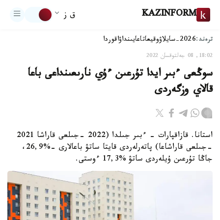
KAZINFORM
ق ز
ترەند:
2026-سايلاۋ
وقيعا
تاعايىنداۋ
اقوردا
18:02, 08 جەلتوقسان 2022
سوڭعى ءبىر ايدا تۇرعىن ءۇي نارىعىنداعى باعا
قالاي وزگەردى
استانا. قازاقپارات - ءبىر جىلدا (2022 -جىلعى قاراشا 2021
-جىلعى قاراشاعا) پاتەرلەردى قايتا ساتۋ باعالارى -%26,9،
جاڭا تۇرعىن ۇيلەردى ساتۋ %17,3 ءوستى.