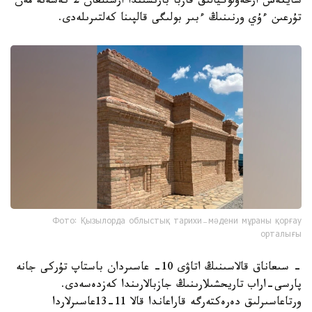
سايكەس ارحەولوگيالىق قازبا بارىسىندا ارشىلعان 2 كەسەنە مەن
تۇرعىن ءۇي ورنىنىڭ ءبىر بولىگى قالپىنا كەلتىرىلەدى.
Фото: Қызылорда облыстық тарихи-мәдени мұраны қорғау
орталығы
- سىعاناق قالاسىنىڭ اتاۋى 10- عاسىردان باستاپ تۇركى جانە
پارسى-اراب تاريحشىلارىنىڭ جازبالارىندا كەزدەسەدى.
ورتاعاسىرلىق دەرەكتەرگە قاراعاندا قالا 11-13عاسىرلاردا