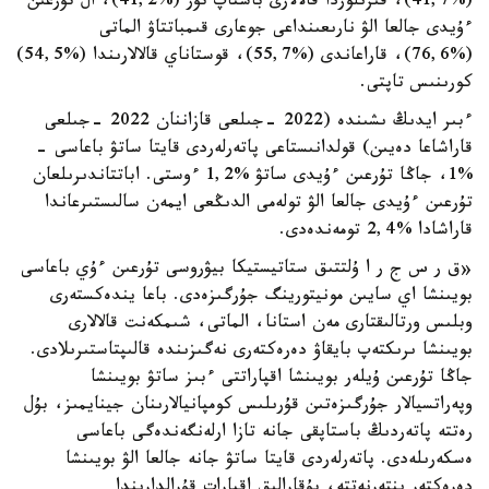
(%41,7)، قىزىلوردا قالالارى باستاپ تۇر (%41,2)، ال تۇرعىن
ءۇيدى جالعا الۋ نارىعىنداعى جوعارى قىمباتتاۋ الماتى
(%76,6)، قاراعاندى (%55,7)، قوستاناي قالالارىندا (%54,5)
كورىنىس تاپتى.
ءبىر ايدىڭ ىشىندە (2022 -جىلعى قازاننان 2022 -جىلعى
قاراشاعا دەيىن) قولدانىستاعى پاتەرلەردى قايتا ساتۋ باعاسى -
%1، جاڭا تۇرعىن ءۇيدى ساتۋ %1,2 ءوستى. اباتتاندىرىلعان
تۇرعىن ءۇيدى جالعا الۋ تولەمى الدىڭعى ايمەن سالىستىرعاندا
قاراشادا %2,4 تومەندەدى.
«ق ر س ج ر ا ۇلتتىق ستاتيستيكا بيۋروسى تۇرعىن ءۇي باعاسى
بويىنشا اي سايىن مونيتورينگ جۇرگىزەدى. باعا يندەكستەرى
وبلىس ورتالىقتارى مەن استانا، الماتى، شىمكەنت قالالارى
بويىنشا ىرىكتەپ بايقاۋ دەرەكتەرى نەگىزىندە قالىپتاستىرىلادى.
جاڭا تۇرعىن ۇيلەر بويىنشا اقپاراتتى ءبىز ساتۋ بويىنشا
وپەراتسيالار جۇرگىزەتىن قۇرىلىس كومپانيالارىنان جينايمىز، بۇل
رەتتە پاتەردىڭ باستاپقى جانە تازا ارلەنگەندەگى باعاسى
ەسكەرىلەدى. پاتەرلەردى قايتا ساتۋ جانە جالعا الۋ بويىنشا
دەرەكتەر ينتەرنەتتە، بۇقارالىق اقپارات قۇرالدارىندا