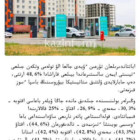
اباتتاندىرىلعان تۇرعىن ءۇيدى جالعا الۋ تولەمى وتكەن جىلعى
ءتيىستى ايمەن سالىستىرعاندا بيىلعى قاراشادا %48,6 ارتتى،
دەپ حابارلايدى ۇلتتىق ستاتيستيكا بيۋروسىنىڭ باسپا ءسوز
قىزمەتى.
وڭىرلەر بولىنىسىندە جىلدىق ماندە جاڭا ۇيلەر باعاسى اقتوبە -
%30,3، سەمەي - %26,9، اقتاۋ - %25 قالالارىندا
قىمباتتادى. قولدانىستاعى پاتەر نارىعى ساۋداسىنداعى باعا
ءوسىمى بويىنشا ءتىزىمدى - تالدىقورعان (%44,6)، اقتاۋ
(%43,3)، سەمەي (%42,8)، اقتوبە (%42,4)، استانا