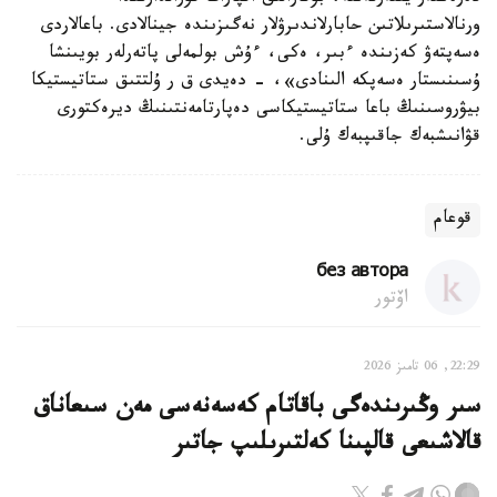
ورنالاستىرىلاتىن حابارلاندىرۋلار نەگىزىندە جينالادى. باعالاردى
ەسەپتەۋ كەزىندە ءبىر، ەكى، ءۇش بولمەلى پاتەرلەر بويىنشا
ۇسىنىستار ەسەپكە الىنادى»، - دەيدى ق ر ۇلتتىق ستاتيستيكا
بيۋروسىنىڭ باعا ستاتيستيكاسى دەپارتامەنتىنىڭ ديرەكتورى
قۋانىشبەك جاقىپبەك ۇلى.
قوعام
без автора
اۆتور
22:29, 06 تامىز 2026
سىر وڭىرىندەگى باقاتام كەسەنەسى مەن سىعاناق
قالاشىعى قالپىنا كەلتىرىلىپ جاتىر