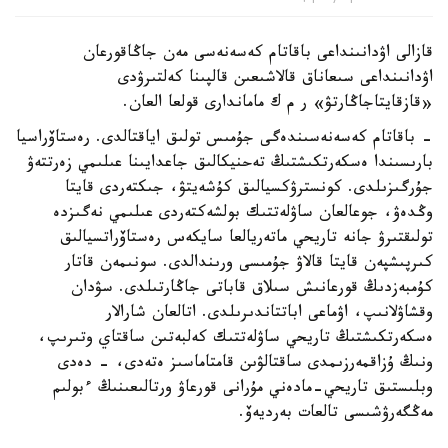
قازالى اۋدانىنداعى باقاتام كەسەنەسى مەن جاڭاقورعان
اۋدانىنداعى سىعاناق قالاشىعىن قالپىنا كەلتىرۋدى
«قازقايتاجاڭارتۋ» ر م ك ماماندارى قولعا العان.
- باقاتام كەسەنەسىندەگى جۇمىس تولىق اياقتالدى. رەستاۆراسيا
بارىسىندا ەسكەرتكىشتىڭ تەحنيكالىق جاعدايىنا عىلىمي زەرتتەۋ
جۇرگىزىلدى. كونسترۋكسيالىق كۇشەيتۋ، جىكتەردى قايتا
وڭدەۋ، جوعالعان ساۋلەتتىك بولشەكتەردى عىلىمي نەگىزدە
تولىقتىرۋ جانە تاريحي ماتەريالعا سايكەس رەستاۆراتسيالىق
كىرپىشپەن قايتا قالاۋ جۇمىسى ورىندالدى. سونىمەن قاتار
كۇمبەزدىڭ قورعانىش سىلاق قاباتى جاڭارتىلدى. سۋدان
وقشاۋلانىپ، اۋماعى اباتتاندىرىلدى. اتالعان شارالار
ەسكەرتكىشتىڭ تاريحي ساۋلەتتىك كەلبەتىن ساقتاي وتىرىپ،
ونىڭ ۇزاقمەرزىمدى ساقتالۋىن قامتاماسىز ەتەدى، - دەدى
وبلىستىق تاريحي-مادەني مۇرانى قورعاۋ ورتالىعىنىڭ ءبولىم
مەڭگەرۋشىسى تالعات بەرديەۆ.