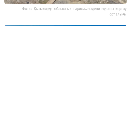
Фото: Қызылорда облыстық тарихи-мәдени мұраны қорғау
орталығы
Фото: Қызылорда облыстық тарихи-мәдени мұраны қорғау
орталығы