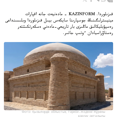
قىزىلوردا. KAZINFORM - مادەنيەت جانە اقپارات
مينيسترلىگىنىڭ جوسپارىنا سايكەس بيىل قىزىلوردا وبلىسىنداعى
رەسپۋبليكالىق ماڭىزى بار تاريحي-مادەني ەسكەرتكىشتەر
رەستاۆراسيادان ءوتىپ جاتىر.
Фото: Қызылорда облыстық тарихи-мәдени мұраны
қорғау орталығы