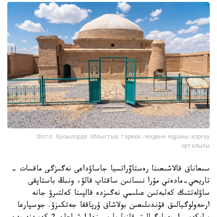
Фото: Қызылорда облыстық тарихи-мәдени мұраны қорғау
орталығы
سىعاناق قالاشىعىنا رەستاۆراتسيا جاساۋداعى نەگىزگى ماقسات -
تاريحي-مادەني مۇرا نىسانىن ساقتاپ قالۋ، ونىڭ باستاپقى
ساۋلەتتىك كەلبەتىن عىلىمي نەگىزدە قالپىنا كەلتىرۋ جانە
ارحەولوگيالىق قۇندىلىعىن بولاشاق ۇرپاققا جەتكىزۋ. جوسپارعا