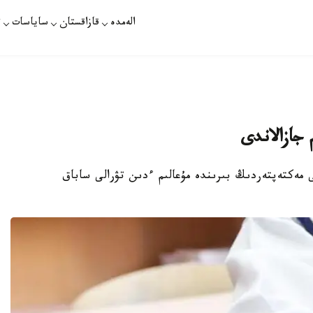
الەمدە
قازاقستان
ساياسات
ت
 جازالاندى
عى مەكتەپتەردىڭ بىرىندە مۇعالىم ءدىن تۋرالى ساباق