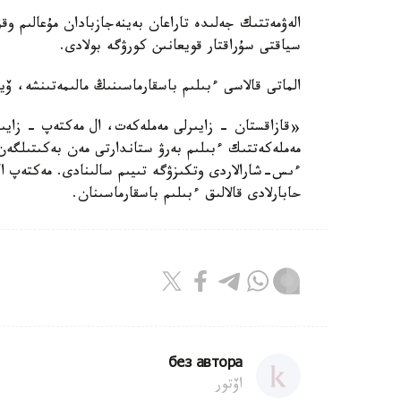
الەۋمەتتىك جەلىدە تاراعان بەينەجازبادان مۇعالىم و
سياقتى سۇراقتار قويعانىن كورۋگە بولادى.
الماتى قالاسى ءبىلىم باسقارماسىنىڭ مالىمەتىنشە، ۆي
«قازاقستان - زايىرلى مەملەكەت، ال مەكتەپ - زايىرل
مەملەكەتتىك ءبىلىم بەرۋ ستاندارتى مەن بەكىتىلگەن ب
ءىس-شارالاردى وتكىزۋگە تىيىم سالىنادى. مەكتەپ ا
حابارلادى قالالىق ءبىلىم باسقارماسىنان.
без автора
اۆتور