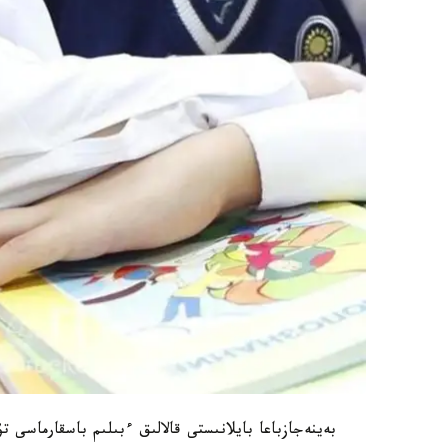
بەينەجازباعا بايلانىستى قالالىق ءبىلىم باسقارماسى