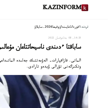
KAZINFORM
ترەند:
اقوردا
تاعايىنداۋ
وقيعا
2026-سايلاۋ
14:35, 08 جەلتوقسان 2022
ساباقتا ءدىندى ناسيحاتتاعان مۇعالىم
الماتى. قازاقپارات- الەۋمەتتىك جەلىدە الماتىدا
وتكىزگەنى تۋرالى ۆيدەو تارادى.