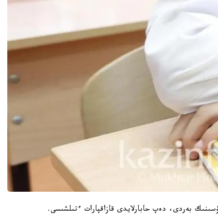
 تۇسىنىك بەردى، دەپ حابارلايدى قازاقپارات ءتىلشىسى.