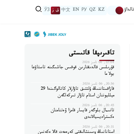
الداۋ
KZ
QZ
РУ
EN
中文
ق ز
ЎЗ
تاقىرىپقا قاتىستى
22:04, 06 تامىز 2026
قۇرىلىس قالدىقتارىن قوقىس جاشىگىنە تاستاۋعا
بولا ما
20:56, 06 تامىز 2026
قازاقستاننىڭ ۇلتتىق تاۋارلار كاتالوگىندا 29
ميلليوننان استام تاۋار تىركەلگەن
20:45, 06 تامىز 2026
تانىمال بلوگەر قايسار قامزا ۆەتنامنان
ەكستراديسيالاندى
20:31, 06 تامىز 2026
استانانىڭ وسىنشالىقتى كەرەمەت قالا ەكەنىن