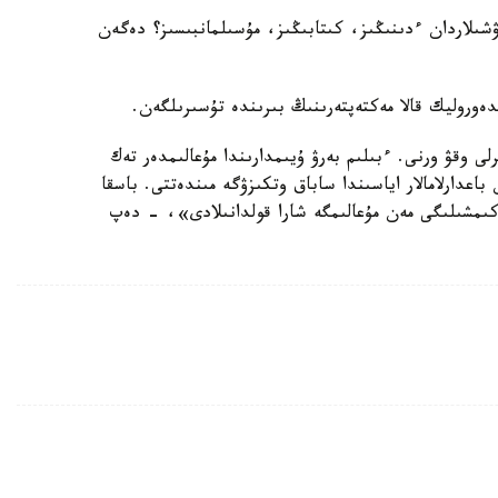
قۋشىلاردان ءدىنىڭىز، كىتابىڭىز، مۇسىلمانبىسىز؟ دەگەن
دەوروليك قالا مەكتەپتەرىنىڭ بىرىندە تۇسىرىلگەن.
ى وقۋ ورنى. ءبىلىم بەرۋ ۇيىمدارىندا مۇعالىمدەر تەك
اعدارلامالار اياسىندا ساباق وتكىزۋگە مىندەتتى. باسقا
كىمشىلىگى مەن مۇعالىمگە شارا قولدانىلادى»، - دەپ