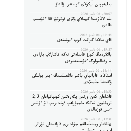
بىلمەپپىن نيكولاي كوستەر-ۆالداۋ
20:07, 06 تامىز 2026
ىلە الاتاۋىندا گيمالاي ۇلارى فوتوتۇزاققا ءتۇسىپ
قالدى
19:45, 06 تامىز 2026
قاي سالاعا گرانت كوپ ءبولىندى
19:27, 06 تامىز 2026
بالالاردىڭ كورۋ قابىلەتى نەگە ناشارلاپ بارادى
- وفتالمولوگ ءتۇسىندىردى
18:44, 06 تامىز 2026
استانادا قابانباي باتىر داڭعىلىنىڭ ءبىر بولىگى
ۋاقىتشا جابىلادى
18:30, 06 تامىز 2026
قاشاعان كەن ورنىن يگەرەتىن كومپانيادان 2,3
تريلليون تەڭگە ماجبۇرلەپ ءوندىرىپ الۋ ءۇشىن
ءىس قوزعالدى
17:31, 06 تامىز 2026
«تاقتار ويىنىنىڭ» جۇلدىزى قازاقستان تۋرالى