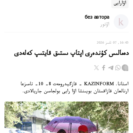
اۋارايى
без автора
اۆتور
16:45, 07 تامىز 2026
دەمالىس كۇندەرى اپتاپ ىستىق قايتىپ كەلەدى
استانا. KAZINFORM - قازگيدرومەت 8- 10- تامىزعا
ارنالعان قازاقستان بويىنشا اۋا رايى بولجامىن جاريالادى.