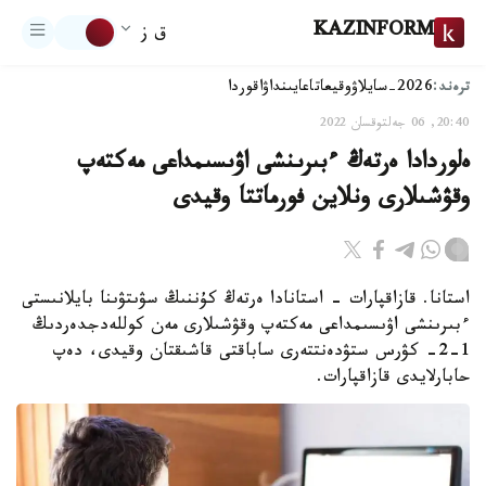
KAZINFORM
ق ز
ترەند:
2026-سايلاۋ
وقيعا
تاعايىنداۋ
اقوردا
20:40, 06 جەلتوقسان 2022
ەلوردادا ەرتەڭ ءبىرىنشى اۋىسىمداعى مەكتەپ
وقۋشىلارى ونلاين فورماتتا وقيدى
استانا. قازاقپارات - استانادا ەرتەڭ كۇننىڭ سۋىتۋىنا بايلانىستى
ءبىرىنشى اۋىسىمداعى مەكتەپ وقۋشىلارى مەن كوللەدجدەردىڭ
1-2- كۋرس ستۋدەنتتەرى ساباقتى قاشىقتان وقيدى، دەپ
حابارلايدى قازاقپارات.