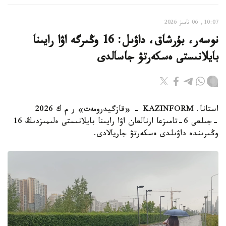
10:07, 06 تامىز 2026
نوسەر، بۇرشاق، داۋىل: 16 وڭىرگە اۋا رايىنا
بايلانىستى ەسكەرتۋ جاسالدى
استانا. KAZINFORM - «قازگيدرومەت» ر م ك 2026
-جىلعى 6-تامىزعا ارنالعان اۋا رايىنا بايلانىستى ەلىمىزدىڭ 16
وڭىرىندە داۋىلدى ەسكەرتۋ جاريالادى.