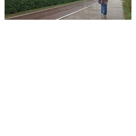
فوتو: ەلميرا ورالبايەۆا/kazinform
ۇلىتاۋ وبلىسىندا تۇندە وبلىستىڭ شىعىسىندا جاڭبىر جاۋىپ،
نايزاعاي وينايدى. سولتۇستىك- باتىستان، سولتۇستىكتەن
سوعاتىن جەلدىڭ ەكپىنى كۇندىز وبلىستىڭ سولتۇستىگى مەن
شىعىسىندا 15 م/س- قا جەتەدى. كۇندىز اۋا تەمپەراتۋراسى +35
گرادۋسقا دەيىن كوتەرىلىپ، اپتاپ ىستىق بولادى. وبلىستىڭ
سولتۇستىگى مەن ورتالىعىندا جوعارى ءورت قاۋپى، ال
وڭتۇستىگى مەن شىعىسىندا توتەنشە ءورت قاۋپى ساقتالادى.
جەزقازعان قالاسىندا دا جوعارى ءورت قاۋپى كۇتىلەدى.
جەتىسۋ وبلىسىنىڭ تاۋلى اۋداندارىندا جاڭبىر جاۋىپ، نايزاعاي
وينايدى، كۇندىز كەي جەرلەردە نوسەر جاڭبىر جاۋادى. الاكول
كولدەرى ماڭىندا سولتۇستىك- باتىستان سوعاتىن جەلدىڭ