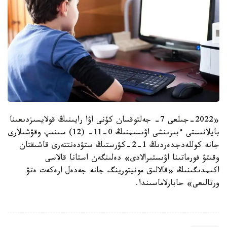
«2022-جىلعى 7- جەلتوقسان كۇنى اۋا رايىنىڭ قولايسىزدىعىنا
بايلانىستى ءبىرىنشى اۋىسىمنىڭ 0-11- (12) سىنىپ وقۋشىلارى
جانە كوللەدجدەردىڭ 1-2-كۋرستىڭ ستۋدەنتتەرى قاشىقتان
وقىتۋ فورماتىنا اۋىستىرالادى» دەلىنگەن استانا قالاسى
اكىمدىگىنىڭ «قالالىق مونيتورينگ جانە جەدەل ارەكەت ەتۋ
ورتالىعى» حابارلاماسىندا.