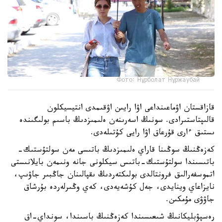
Фото: Нұрболат Нұржаубай
قازاقستان اۋماعىنداعى اۋا رايىن اۋقىمدى انتيسيكلون
قالىپتاستىرادى. سونىڭ اسەرىنەن ەلىمىزدىڭ باسىم بولىگىندە
ىستىق ءارى قۇرعاق اۋا رايى كۇتىلەدى.
كەزەڭنىڭ سوڭىنا قاراي ەلىمىزدىڭ باتىسى مەن سولتۇستىك-
باتىسىندا سولتۇستىك-باتىس سيكلونى جانە ونىمەن بايلانىستى
اتموسفەرالىق فرونتالدى بولىكتەردىڭ ىقپالىنان جاڭبىر جاۋىپ،
نايزاعاي وينايدى، جەل كۇشەيەدى، كەي وڭىرلەردە بۇرشاق
جاۋۋى مۇمكىن.
رەسپۋبليكانىڭ شىعىسىندا كەزەڭنىڭ باسىندا، سونداي-اق