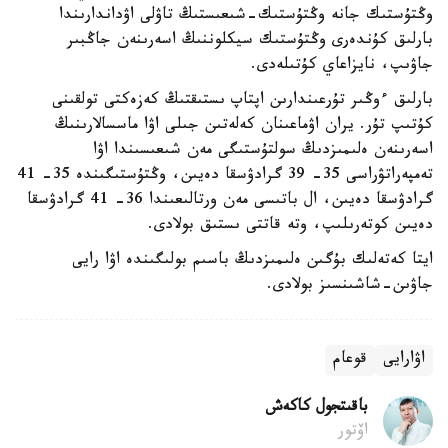
وڭتۇستىك جانە وڭتۇستىك-شىعىستىڭ تاۋلى اۋداندارىندا
بارلىق كۇندەرى وڭتۇستىك سيكلوننىڭ اسەرىنەن جاڭبىر
جاۋىپ، نايزاعاي كۇتىلەدى.
بارلىق ءوڭىر تۇرعىندارىن اپتاپ ىستىقتىڭ كەزەكتى تولقىنى
كۇتىپ تۇر. يران اۋماعىنان كەلەتىن جىلى اۋا ماسسالارىنىڭ
اسەرىنەن ەلىمىزدىڭ سولتۇستىگى مەن شىعىسىندا اۋا
تەمپەراتۋراسى 35- 39 گرادۋسقا دەيىن، وڭتۇستىگىندە 35- 41
گرادۋسقا دەيىن، ال باتىسى مەن ورتالىعىندا 36- 41 گرادۋسقا
دەيىن كوتەرىلىپ، وتە قاتتى ىستىق بولادى.
ايتا كەتەلىك بۇگىن ەلىمىزدىڭ باسىم بولىگىندە اۋا رايى
جاۋىن-شاشىنسىز بولادى.
اۋارايى
قوعام
باقىتجول كاكەش
اۆتور