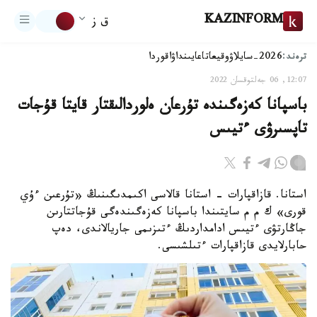
KAZINFORM
ق ز
ترەند:
2026-سايلاۋ
وقيعا
تاعايىنداۋ
اقوردا
12:07, 06 جەلتوقسان 2022
باسپانا كەزەگىندە تۇرعان ەلوردالىقتار قايتا قۇجات
تاپسىرۋى ءتيىس
استانا. قازاقپارات - استانا قالاسى اكىمدىگىنىڭ «تۇرعىن ءۇي
قورى» ك م م سايتىندا باسپانا كەزەگىندەگى قۇجاتتارىن
جاڭارتۋى ءتيىس ادامداردىڭ ءتىزىمى جاريالاندى، دەپ
حابارلايدى قازاقپارات ءتىلشىسى.