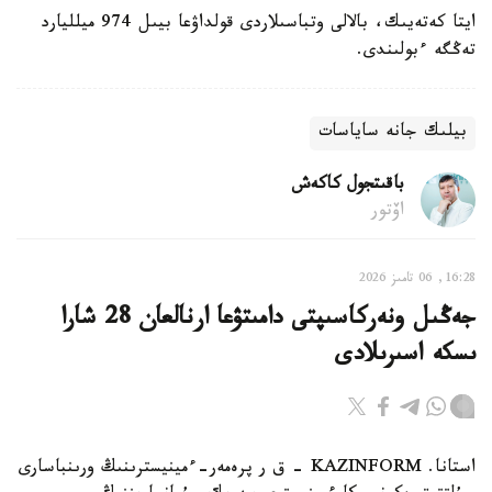
ايتا كەتەيىك، بالالى وتباسىلاردى قولداۋعا بيىل 974 ميلليارد
تەڭگە ءبولىندى.
بيلىك جانە ساياسات
باقىتجول كاكەش
اۆتور
16:28, 06 تامىز 2026
جەڭىل ونەركاسىپتى دامىتۋعا ارنالعان 28 شارا
ىسكە اسىرىلادى
استانا. KAZINFORM - ق ر پرەمەر-ءمينيسترىنىڭ ورىنباسارى