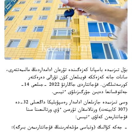
بۇل تىزىمدە باسپانا كەزەگىندە تۇرعان ادامداردىڭ مالىمەتتەرى،
سانات جانە كەزەككە قويىلعان كۇن تۋرالى دەرەكتەر
كورسەتىلگەن. قۇجاتتاردى جاڭارتۋ 2022 -جىلعى 14-
جەلتوقسانعا دەيىن جۇرگىزىلۋى ءتيىس.
وسى تىزىمدە جازىلعان ادامدار رەسپۋبليكا داڭعىلى 32-دە
(307 كابينەت) ورنالاسقان تۇرعىن ءۇي ورتالىعىنا مىنا
قۇجاتتارمەن كەلۋى ءتيىس:
- جەكە كۋالىك (وتباسى مۇشەلەرىنىڭ قۇجاتتارىمەن بىرگە)؛