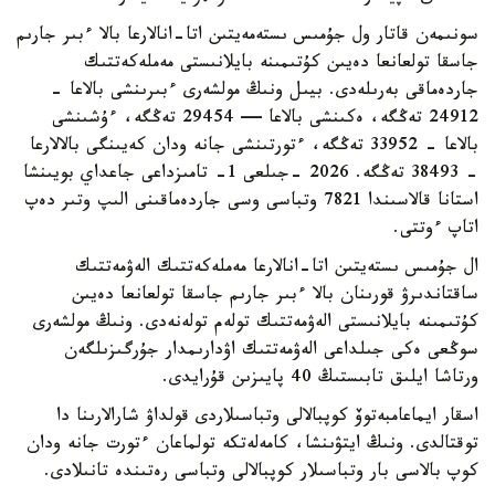
سونىمەن قاتار ول جۇمىس ىستەمەيتىن اتا-انالارعا بالا ءبىر جارىم
جاسقا تولعانعا دەيىن كۇتىمىنە بايلانىستى مەملەكەتتىك
جاردەماقى بەرىلەدى. بيىل ونىڭ مولشەرى ءبىرىنشى بالاعا -
24912 تەڭگە، ەكىنشى بالاعا — 29454 تەڭگە، ءۇشىنشى
بالاعا - 33952 تەڭگە، ءتورتىنشى جانە ودان كەيىنگى بالالارعا
- 38493 تەڭگە. 2026 -جىلعى 1- تامىزداعى جاعداي بويىنشا
استانا قالاسىندا 7821 وتباسى وسى جاردەماقىنى الىپ وتىر دەپ
اتاپ ءوتتى.
ال جۇمىس ىستەيتىن اتا-انالارعا مەملەكەتتىك الەۋمەتتىك
ساقتاندىرۋ قورىنان بالا ءبىر جارىم جاسقا تولعانعا دەيىن
كۇتىمىنە بايلانىستى الەۋمەتتىك تولەم تولەنەدى. ونىڭ مولشەرى
سوڭعى ەكى جىلداعى الەۋمەتتىك اۋدارىمدار جۇرگىزىلگەن
ورتاشا ايلىق تابىستىڭ 40 پايىزىن قۇرايدى.
اسقار ايماعامبەتوۆ كوپبالالى وتباسىلاردى قولداۋ شارالارىنا دا
توقتالدى. ونىڭ ايتۋىنشا، كامەلەتكە تولماعان ءتورت جانە ودان
كوپ بالاسى بار وتباسىلار كوپبالالى وتباسى رەتىندە تانىلادى.