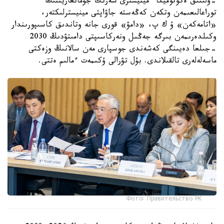
-ۇلتتىق ەكونوميكا ءمينيسترى سەرىك جۇمانعاريننىڭ
توراعالىعىمەن وتكەن كەڭەستە جاۋاپتى مينيسترلىكتەر،
«اتامەكەن» ۇ ك پ، «دامۋ» قورى جانە وتاندىق كاسىپورىندار
وكىلدەرىمەن بىرگە جەڭىل ونەركاسىپتى دامىتۋدىڭ 2030
-جىلعا دەيىنگى كەشەندى جوسپارى مەن سالانىڭ وزەكتى
ماسەلەلەرى تالقىلاندى. بۇل تۋرالى ۇكىمەت ءمالىم ەتتى.
Фото: Правительство РК