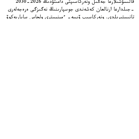
قاتىسۋشىلارعا جەڭىل ونەركاسىپتى دامىتۋدىڭ 2026-2030
-جىلدارعا ارنالعان كەشەندى جوسپارىنىڭ نەگىزگى ەرەجەلەرى
تانىستىرىلدى. ونەركاسىپ ۆيسە- ءمينيسترى ولجاس ساپاربەكوۆ
اتاپ وتكەندەي، قۇجات زاڭناما، ساتىپ الۋ تەتىگىن جەتىلدىرۋ،
«كولەڭكەلى» يمپورتقا قارسى ءىس-قيمىل، ينۆەستيتسيا تارتۋ،
وتاندىق برەندتى دامىتۋ مەن كادر دايارلاۋعا ارنالعان 28 ءىس-
شارانى قامتيدى.