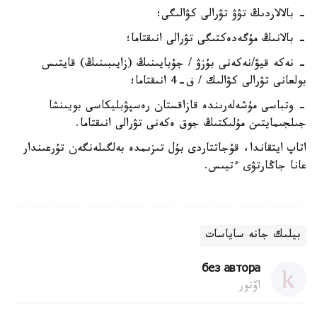
- بالالاردىڭ تۋۋ تۋرالى كۋالىگى؛
- بالانىڭ مۇگەدەكتىگى تۋرالى انىقتاما؛
- نەكە قيۋ/نەكەنى بۇزۋ / جۇبايىنىڭ (زايىبىنىڭ) قايتىس
بولعانى تۋرالى كۋالىك / ف-4 انىقتاما؛
- وتباسى مۇشەلەرىندە قازاقستان رەسپۋبليكاسى بويىنشا
جىلجىمايتىن مۇلىكتىڭ جوق ەكەنى تۋرالى انىقتاما.
اتاپ ايتقاندا، قۇجاتتاردى بۇل تىزىمدە بەلگىلەنگەن تۇرعىندار
عانا جاڭارتۋى ءتيىس.
بيلىك جانە ساياسات
без автора
اۆتور