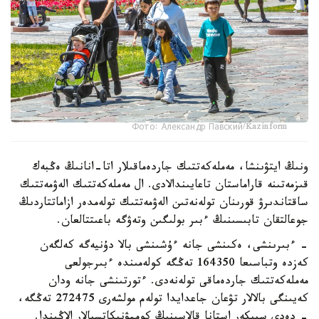
Фото: Александр Павский/Kazinform
ونىڭ ايتۋىنشا، مەملەكەتتىك جاردەماقىلار اتا-انانىڭ ەڭبەك
قىزمەتىنە قاراماستان تاعايىندالادى. ال مەملەكەتتىك الەۋمەتتىك
ساقتاندىرۋ قورىنان تولەنەتىن الەۋمەتتىك تولەمدەر ازاماتتاردىڭ
جوعالتقان تابىسىنىڭ ءبىر بولىگىن وتەۋگە باعىتتالعان.
- ءبىرىنشى، ەكىنشى جانە ءۇشىنشى بالا دۇنيەگە كەلگەن
كەزدە وتباسىعا 164350 تەڭگە كولەمىندە ءبىرجولعى
مەملەكەتتىك جاردەماقى تولەنەدى. ءتورتىنشى جانە ودان
كەيىنگى بالالار تۋعان جاعدايدا تولەم مولشەرى 272475 تەڭگە،
- دەدى سپيكەر استانا قالاسىنىڭ كوممۋنيكاتسيالار الاڭىندا.