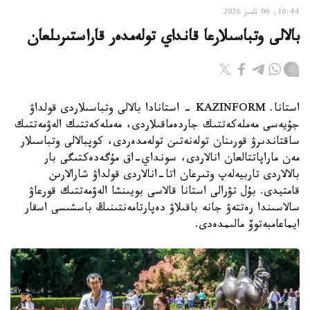
16:44, 06 تامىز 2026
بالالى وتباسىلارعا قانداي تولەمدەر قاراستىرىلعان
استانا. KAZINFORM - استانادا بالالى وتباسىلاردى قولداۋ
جۇيەسى مەملەكەتتىك جاردەماقىلاردى، مەملەكەتتىك الەۋمەتتىك
ساقتاندىرۋ قورىنان تولەنەتىن تولەمدەردى، كوپبالالى وتباسىلار
مەن ماراپاتتالعان انالاردى، سونداي-اق مۇگەدەكتىگى بار
بالالاردى تاربيەلەپ وتىرعان اتا-انالاردى قولداۋ شارالارىن
قامتيدى. بۇل تۋرالى استانا قالاسى بويىنشا الەۋمەتتىك قورعاۋ
سالاسىندا رەتتەۋ جانە باقىلاۋ دەپارتامەنتىنىڭ باسشىسى اسقار
ايماعامبەتوۆ مالىمدەدى.