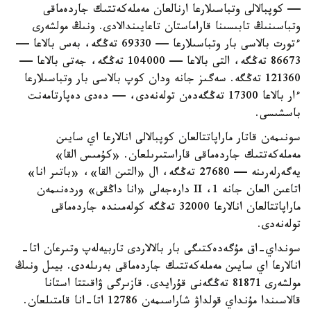
— كوپبالالى وتباسىلارعا ارنالعان مەملەكەتتىك جاردەماقى
وتباسىنىڭ تابىسىنا قاراماستان تاعايىندالادى. ونىڭ مولشەرى
ءتورت بالاسى بار وتباسىلارعا — 69330 تەڭگە، بەس بالاعا —
86673 تەڭگە، التى بالاعا — 104000 تەڭگە، جەتى بالاعا —
121360 تەڭگە. سەگىز جانە ودان كوپ بالاسى بار وتباسىلارعا
ءار بالاعا 17300 تەڭگەدەن تولەنەدى، — دەدى دەپارتامەنت
باسشىسى.
سونىمەن قاتار ماراپاتتالعان كوپبالالى انالارعا اي سايىن
مەملەكەتتىك جاردەماقى قاراستىرىلعان. «كۇمىس القا»
يەگەرلەرىنە — 27680 تەڭگە، ال «التىن القا»، «باتىر انا»
اتاعىن العان جانە 1، II دارەجەلى «انا داڭقى» وردەنىمەن
ماراپاتتالعان انالارعا 32000 تەڭگە كولەمىندە جاردەماقى
تولەنەدى.
سونداي-اق مۇگەدەكتىگى بار بالالاردى تاربيەلەپ وتىرعان اتا-
انالارعا اي سايىن مەملەكەتتىك جاردەماقى بەرىلەدى. بيىل ونىڭ
مولشەرى 81871 تەڭگەنى قۇرايدى. قازىرگى ۋاقىتتا استانا
قالاسىندا مۇنداي قولداۋ شاراسىمەن 12786 اتا-انا قامتىلعان.