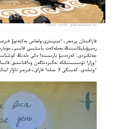
Photo credit: primeminister.kz
قازاقستان پرەمەر-ءمينيسترى ولجاس بەكتەنوۆ قىرعىز
رەسپۋبليكاسىنىڭ مەملەكەت باسشىسى قاسىم-جومارت 
جەتكىزدى. كەزەدسۋ بارىسىندا ەكى ەلدىڭ كوشباسشى
ءوزارا تۇسىنىستىككە نەگىزدەلگەن وداقتاستىق قاتىنا
ءوتىلدى. كەيىنگى 5 جىلدا قازاق-قىرعىز تاۋار اينالىمى 2 ەسە ارتىپ، $2,2 ميلليارد بولدى.