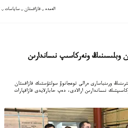
الەمدە
قازاقستان
ساياسات
ت
ان وبلىسىنىڭ ونەركاسىپ نىساندارىن
رىنىڭ ورىنباسارى ەرالى توعجانوۆ سولتۇستىك قازاقستان
اسىپتىك نىساندارىن ارالادى، دەپ حابارلايدى قازاقپارات