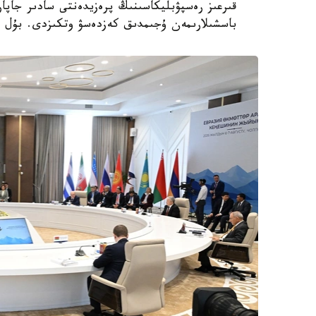
قىرعىز رەسپۋبليكاسىنىڭ پرەزيدەنتى سادىر جاپار
باسشىلارىمەن ۇجىمدىق كەزدەسۋ وتكىزدى. بۇل تۋ