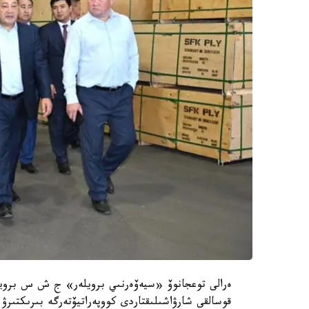
ەرالى توعجانوۆ «سيەۆەرنىي برويلەر» ج ش س بروي
قوسالقى شارۋاشىلىقتاردى كووپەراتيۆتەرگە بىرىكتىرۋ