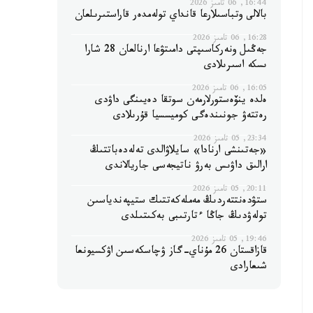
16:44, 06 تامىز 2026
بالالى وتباسىلارعا قانداي تولەمدەر قاراستىرىلعان
16:28, 06 تامىز 2026
جەڭىل ونەركاسىپتى دامىتۋعا ارنالعان 28 شارا
ىسكە اسىرىلادى
16:05, 06 تامىز 2026
ەلدە ينۆەستورلارمەن سوتقا دەيىنگى داۋدى
رەتتەۋ جونىندەگى كوميسسيا قۇرىلادى
23:34, 05 تامىز 2026
«جەتىنشى ارنادا» سايلاۋالدى تەلەدەباتتىڭ
ارالىق داۋىس بەرۋ ناتيجەسى جاريالاندى
20:11, 05 تامىز 2026
ستۋدەنتتەردىڭ مەملەكەتتىك ستيپەندياسىن
تولەۋدىڭ جاڭا ءتارتىبى بەكىتىلدى
19:46, 05 تامىز 2026
قازاقستان 26 مۇناي-گاز ۋچاسكەسىن اۋكسيونعا
شىعارادى