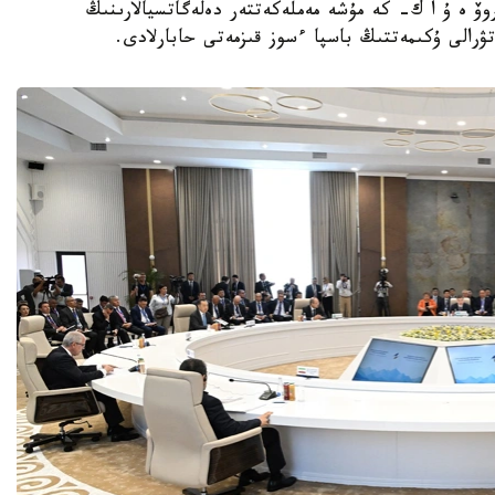
وۆ ە ۇ ا ك- كە مۇشە مەملەكەتتەر دەلەگاتسيالارىنىڭ
رالى ۇكىمەتتىڭ باسپا ءسوز قىزمەتى حابارلادى.