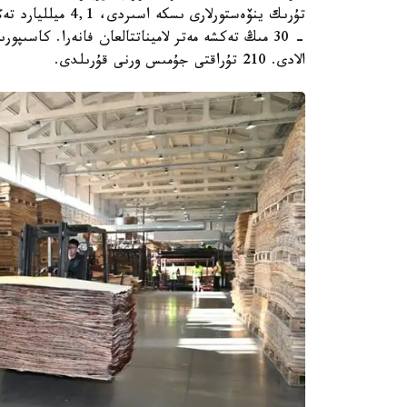
تۇرىك ينۆەستورلار
الادى. 210 تۇراقتى جۇمىس ورنى قۇرىلدى.