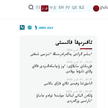
الداۋ
KZ
QZ
РУ
EN
中文
ق ز
ЎЗ
تاقىرىپقا قاتىستى
15:10, 07 تامىز 2026
ءبىلىم گرانتى يەگەرلەرىنىڭ ءتىزىمى شىقتى
14:52, 07 تامىز 2026
قۇرىلتاي سايلاۋى: ءوز ۋچاسكەڭىزدى قالاي
وڭاي تابۋعا بولادى
10:39, 07 تامىز 2026
اتاجۇرتتا وقيدى تالاي قازاق بالاسى
19:09, 06 تامىز 2026
ۇلكەن الماتى اينالما جولىندا تولەم جاساۋ
ءتارتىبى وزگەردى