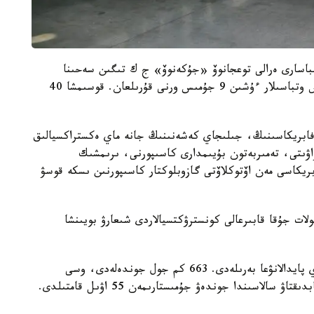
نباسارى ەرالى توعجانوۆ «جۇكەنوۆ» ج ك تىگىن سەحىنا
باردى. سەحتا كوپبالالى، قانداستار جانە تولىق ەمەس وتباسىلار ءۇشىن 9 جۇمىس ورنى قۇرىلعان. قوسىمشا 40
ءۇش قۇس فابريكاسىنىڭ، جىلىجاي كەشەنىنىڭ جانە ماي ەكستراكسيالىق
اۋىتى، تەمىربەتون بۇيىمدارى كاسىپورنى، ىرىمشىك
ريكاسى مەن اۆتوكلاۆتى گازوبلوكتار كاسىپورنىن ىسكە قوسۋ
ات جۇقا قابىرعالى كونسترۋكتسيالاردى شىعارۋ بويىنشا
بيىل س ق و- دا 401 مىڭ شارشى مەتر تۇرعىن ءۇي پايدالانۋعا بەرىلەدى. 663 كم جول جوندەلەدى، وسى