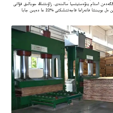
ى ىسكە اسىردى، 4,1 ميلليارد تەڭگەدەن استام ينۆەستيتسيا سالىندى. زاۋىتتىڭ جوبالىق قۋاتى
- 30 مىڭ تەكشە مەتر لاميناتتالعان فانەرا. كاسىپورىن ەل بويىنشا فانەراعا قاجەتتىلىكتى %22 عا دەيىن جابا