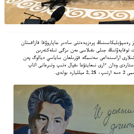
 رەسپۋبليكاسىنىڭ پرەزيدەنتى سادىر جاپاروۆقا قازاقستان
توقايەۆتىڭ جىلى ىقىلاسى مەن ىزگى تىلەكتەرىن
لارى اراسىنداعى سەنىمگە قۇرىلعان ساياسي ديالوگ پەن
ستاردى ودان ءارى نىعايتۋعا ىقپال ەتىپ وتىرعانى اتاپ