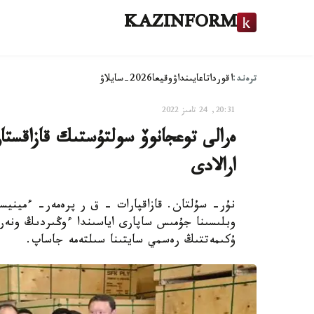
KAZINFORM
ترەند:
اقوردا
تاعايىنداۋ
وقيعا
2026-سايلاۋ
20:31, 24 تامىز 2022
ەرالى توعجانوۆ سولتۇستىك قازاقست
ارالادى
نۇر- سۇلتان. قازاقپارات – ق ر پرەمەر- ءمينيست
وبلىسىنا جۇمىس ساپارى اياسىندا ءوڭىردىڭ ونەرك
ۇكىمەتتىڭ رەسمي سايتىنا سىلتەمە جاساپ.