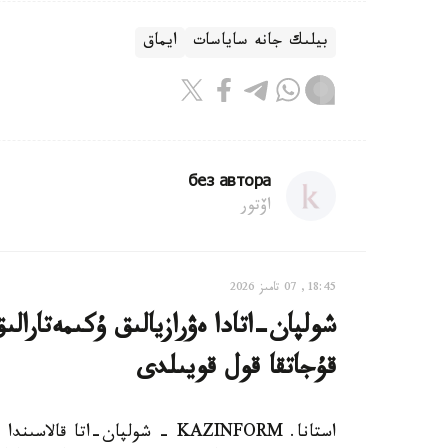
بيلىك جانە ساياسات
ايماق
без автора
اۆتور
18:45, 07 تامىز 2026
شولپان-اتادا ەۋرازيالىق ۇكىمەتارا
قۇجاتقا قول قويىلدى
استانا. KAZINFORM - شولپان-ات