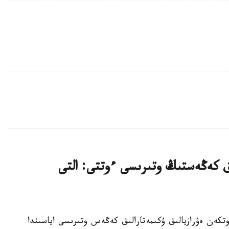
لىق كەڭەستىڭ وتىرىسى ءوتتى: التى
ا قالاسىندا وتكەن ەۋرازيالىق ۇكىمەتارالىق كەڭەس وتىرىسى اياسىندا