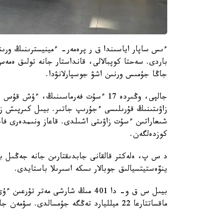
ءىس ساپار اياسىندا ق ر پرەمەر- ءمينيسترىنىڭ ورى
جاڭا جۇمىس ورنىن اشۋ جوسپارلانۋدا.
جالپى، وڭىردە 17 ءسۇت فەرماسىنىڭ، 
زاۋىتىنىڭ قۇرىلىسى ءجۇرىپ جاتىر. بيىل كىرپىش ز
شىعاراتىن ءسۇت زاۋىتى اشىلدى. قاعاز ونىمدەرى فاب
كوزدەلگەن.
د س پ، ەلەكتر قالقانى جابدىقتارىن جانە جەڭىل بول
ينۆەستيتسيالىق جوبالار ىسكە اسىرىلا باستايدى.
ماقساتتارعا 22 ميلليارد تەڭگە جۇمسالدى. سۋمەن جابدىقتاۋ سالاسىندا جوندەۋ جۇمىستارىمەن 55 اۋىل قامتىلدى.