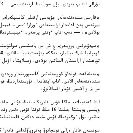
تۋرالى ايتىپ بەردى. بۇل جوبانىڭ ارتىقشىلىعى - كاس
«قارسى مىندەتتەمەلەر جۇيەسى ارقىلى كاسىپكەرلەر 
بيزنەس پەن ادامدار اراسىنداعى ءوزارا ءىس- قيمىل
بولادى»، — دەپ اتاپ ءوتتى پرەمەر- ءمينيستردىڭ 
«سيەۆەرنىي برويلەر» ج ش س باسشىسى سولتۇستىك قا
تۇرعىندار اراسىنان الىناتىن بولادى. وسىلايشا، اۋىل
«مەملەكەت قولداۋ كورسەتەتىن كاسىپورىندار وزدەرى و
مىندەتتەمەلەر الادى. اتاپ ايتقاندا، تۇرعىنداردىڭ 
س ق و اكىمى قۇمار اقساقالوۆ.
وبلىس بويىنشا جىلىنا 16 مىڭ تون
جاتىر. بۇل ءوڭىردىڭ قۇس ەتىنە دەگەن قاجەتتىلىگ
سونىمەن قاتار ەرالى توعجانوۆ پەتروپاۆلداعى فانەرا