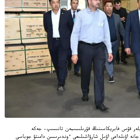
لەر قۇس فابريكاسىنىڭ قۇرىلىسىمەن تانىسىپ، جەكە
 جانە اۋىلداعى اۋىل شارۋاشىلىعى ءوندىرىسىن دامىتۋ جوباسى