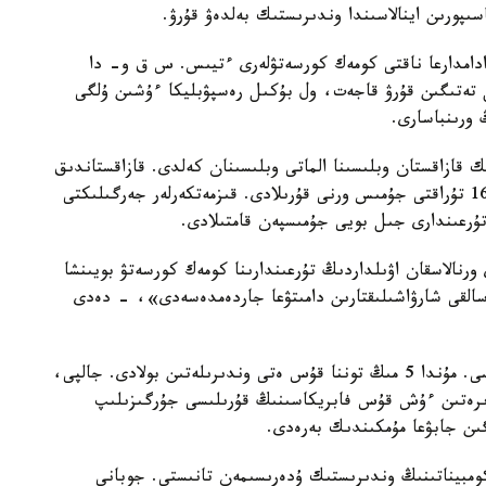
ىپورىن اينالاسىندا وندىرىستىك بەلدەۋ قۇرۋ.
ادامدارعا ناقتى كومەك كورسەتۋلەرى ءتيىس. س ق و- دا
 تەتىگىن قۇرۋ قاجەت، ول بۇكىل رەسپۋبليكا ءۇشىن ۇلگى
ورىنباسارى.
زاقستان وبلىسىنا الماتى وبلىسىنان كەلدى. قازاقستاندىق
كومپانيا 5,4 ميلليارد تەڭگە ينۆەستيتسيا سالادى. 168 تۇراقتى جۇمىس ورنى قۇرىلادى. قىزمەتكەرلەر جەرگىلىكتى
 تۇرعىندارى جىل بويى جۇمىسپەن قامتىلادى.
رنالاسقان اۋىلداردىڭ تۇرعىندارىنا كومەك كورسەتۋ بويىنشا
قوسالقى شارۋاشىلىقتارىن دامىتۋعا جاردەمدەسەدى»، - دەدى
ايتا كەتەيىك، جاڭا قۇس فابريكاسىنىڭ قۋاتى جاقسى. مۇندا 5 مىڭ توننا قۇس ەتى وندىرىلەتىن بولادى. جالپى،
نا قۇس ەتىن وندىرەتىن ءۇش قۇس فابريكاسىنىڭ قۇرىلىسى جۇرگىزىلىپ
ىن جابۋعا مۇمكىندىك بەرەدى.
 كومبيناتىنىڭ وندىرىستىك ۇدەرىسىمەن تانىستى. جوبانى