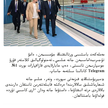
مەملەكەت باسشىسى ورتالىقتىڭ جۇمىسىمەن، دامۋ
تۇجىرىمداماسىمەن جانە عىلىمي-تەحنولوگيالىق كلاستەر قۇرۋ
جوسپارىمەن تانىستى، دەپ حابارلايدى قازاقپارات بورت 1№
Telegram كانالىنا سىلتەمە جاساپ.
«سيريۋستىڭ» قىزمەتى سپورت، ونەر، عىلىم جانە
شىعارماشىلىق سالالارىندا ەرەكشە قابىلەتتەرىن تانىتقان دارىندى
بالالاردى ەرتە انىقتاۋعا، دامىتۋعا جانە ودان ءارى كاسىبي تۇردە
قولداۋعا باعىتتالعان.