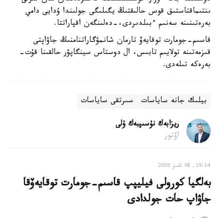
ىنتىماقتاستىق قوس حالىقتىڭ يگىلىگى جولىندا ۇدايى دامي
بەرەتىنىنە سەنىم ءبىلدىردى،-دەلىنگەن اقپاراتتا.
قاسىم-جومارت توقايەۆ تارمان شانمۋگاراتنامنىڭ جاۋاپتى
قىزمەتىنە تولايىم تابىس، ال دوستاس سينگاپۋر حالقىنا قۇت-
بەرەكە تىلەدى.
بيلىك جانە ساياسات
سىرتقى ساياسات
ريزابەك نۇسىپبەك ۇلى
اۆتور
19:14, 08 تامىز 2026
بەلگيا كورولى فيليپپ قاسىم-جومارت توقايەۆقا
جاۋاپ حات جولدادى