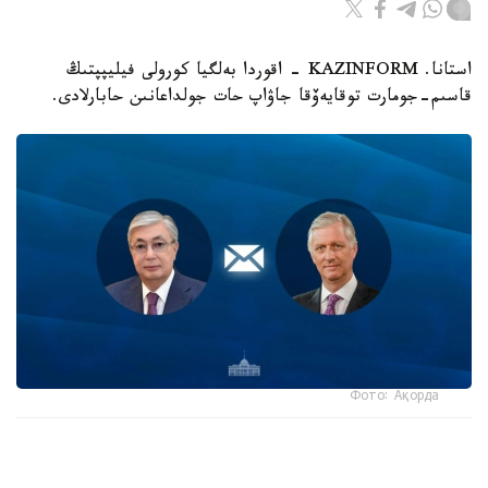
استانا. KAZINFORM - اقوردا بەلگيا كورولى فيليپپتىڭ
قاسىم-جومارت توقايەۆقا جاۋاپ حات جولداعانىن حابارلادى.
Фото: Ақорда
- كورول جەدەلحاتتا مەملەكەت باسشىسىنىڭ بەلگيانىڭ ۇلتتىق
كۇنىنە وراي بىلدىرگەن جىلى لەبىزىنە شىنايى ريزاشىلىعىن