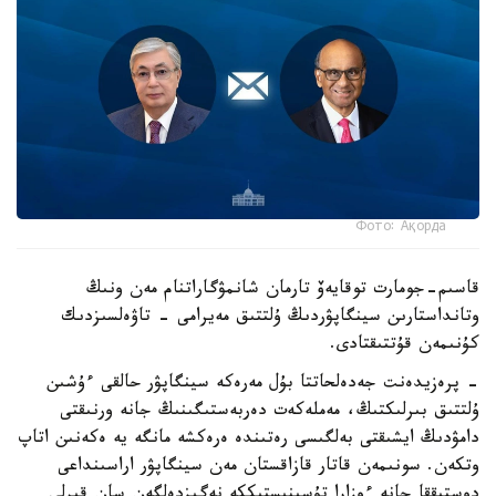
Фото: Ақорда
قاسىم-جومارت توقايەۆ تارمان شانمۋگاراتنام مەن ونىڭ
وتانداستارىن سينگاپۋردىڭ ۇلتتىق مەيرامى - تاۋەلسىزدىك
كۇنىمەن قۇتتىقتادى.
- پرەزيدەنت جەدەلحاتتا بۇل مەرەكە سينگاپۋر حالقى ءۇشىن
ۇلتتىق بىرلىكتىڭ، مەملەكەت دەربەستىگىنىڭ جانە ورنىقتى
دامۋدىڭ ايشىقتى بەلگىسى رەتىندە ەرەكشە مانگە يە ەكەنىن اتاپ
وتكەن. سونىمەن قاتار قازاقستان مەن سينگاپۋر اراسىنداعى
دوستىققا جانە ءوزارا تۇسىنىستىككە نەگىزدەلگەن سان قىرلى