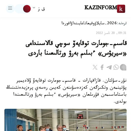
KAZINFORM
ق ز
ترەند:
2026-سايلاۋ
وقيعا
تاعايىنداۋ
اقوردا
09:31, 20 تامىز 2022
قاسىم-جومارت توقايەۆ سوچي قالاسىنداعى
«سيريۋس» ءبىلىم بەرۋ ورتالىعىنا باردى
نۇر-سۇلتان. قازاقپارات - قاسىم-جومارت توقايەۆ ۆلاديمير
پۋتينمەن وتكىزگەن كەزدەسۋىنەن كەيىن رەسەي پرەزيدەنتىنىڭ
باستاماسىمەن قۇرىلعان «سيريۋس» ءبىلىم بەرۋ ورتالىعىندا
بولدى.