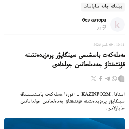
بيلىك جانە ساياسات
без автора
اۆتور
10:11, 09 تامىز 2026
مەملەكەت باسشىسى سينگاپۋر پرەزيدەنتىنە
قۇتتىقتاۋ جەدەلحاتىن جولدادى
استانا. KAZINFORM - اقوردا مەملەكەت باسشىسىنىڭ
سينگاپۋر پرەزيدەنتىنە قۇتتىقتاۋ جەدەلحاتىن جولداعانىن
حابارلادى.