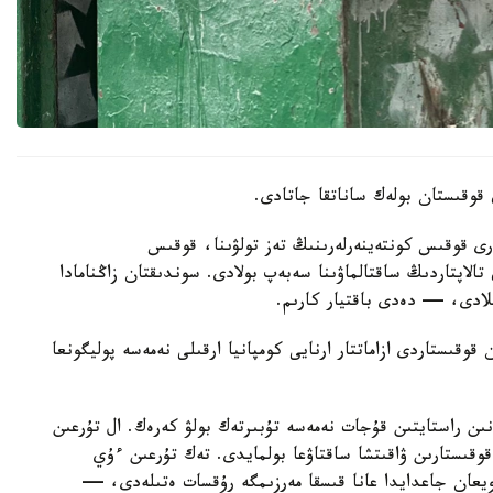
 قوقىستان بولەك ساناتقا جاتادى.
 قوقىس كونتەينەرلەرىنىڭ تەز تولۋىنا، قوقىس
تالاپتاردىڭ ساقتالماۋىنا سەبەپ بولادى. سوندىقتان زاڭنامادا
لادى، — دەدى باقتيار كارىم.
قىستاردى ازاماتتار ارنايى كومپانيا ارقىلى نەمەسە پوليگونعا
ن راستايتىن قۇجات نەمەسە تۇبىرتەك بولۋ كەرەك. ال تۇرعىن
قىستارىن ۋاقىتشا ساقتاۋعا بولمايدى. تەك تۇرعىن ءۇي
ويعان جاعدايدا عانا قىسقا مەرزىمگە رۇقسات ەتىلەدى، —