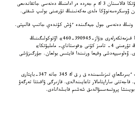
بولىمىنە «قوستاناي- مامليۋتكا» اۆتوجولىندا، مامليۋتكا قالاسىنان 3 ك م جەردە ەر ادامنىڭ دەنەسى جاتقاندىعى
. ونىڭ دەنەسى جول جيەگىندە ءۇش كۇندەي جاتىپ قالىپتى.
جەدەل ىزدەستىرۋ ءىس- شارالارى بارىسىندا پوليتسيا قىزمەتكەرلەرى «ۋاز-390945-460» اۆتوكولىگىنىڭ
جۇرگىزۋشىسى - 1977 -جىلعى پەتروپاۆل قالاسىنىڭ تۇرعىنى 4- تامىز كۇنى «قوستاناي- مامليۋتكا»
ى. ۆەلوسيپەدشى وقيعا ورنىندا قايتىس بولعان. جۇرگىزۋشى
اتالعان فاكتى سوتقا دەيىنگى تەرگەپ- تەكسەرۋدىڭ ءبىرىڭعاي تىزىلىمىندە ق ر ق ك 345 جانە 347-باپتارى
قاجەتتى ساراپتامالار تاعايىندالدى. قازىرگى ۋاقىتتا تەرگەۋ
بويىنشا پروتسەسسۋالدىق شەشىم قابىلدانادى.