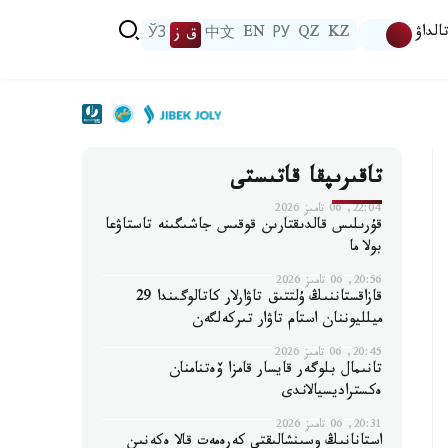
الداۋ
KZ
QZ
РУ
EN
中文
ق ز
ЎЗ
تاقىرىپقا قاتىستى
22:04, 06 تامىز 2026
قۇرىلىس قالدىقتارىن قوقىس جاشىگىنە تاستاۋعا
بولا ما
20:56, 06 تامىز 2026
قازاقستاننىڭ ۇلتتىق تاۋارلار كاتالوگىندا 29
ميلليوننان استام تاۋار تىركەلگەن
20:45, 06 تامىز 2026
تانىمال بلوگەر قايسار قامزا ۆەتنامنان
ەكستراديسيالاندى
20:31, 06 تامىز 2026
استانانىڭ وسىنشالىقتى كەرەمەت قالا ەكەنىن