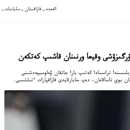
الەمدە
قازاقستان
ساياسات
ت
رگىزۋشى وقيعا ورنىنان قاشىپ كەتكەن
بلىسىندا تراسسادا كەتىپ بارا جاتقان ۆەلوسيپەدشىنى
 بوي تاسالاعان، دەپ حابارلايدى قازاقپارات ءتىلشىسى.