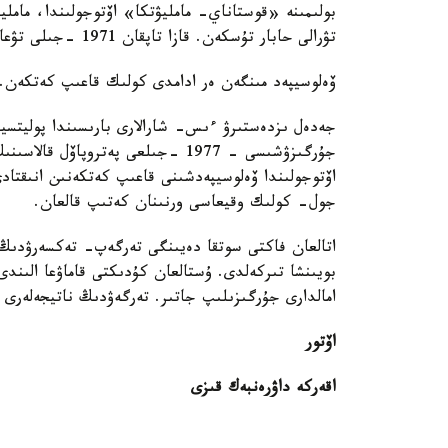
تۋرالى حابار تۇسكەن. قازا تاپقان 1971 -جىلى تۋعان ۆوسكرەسەنوۆكا ەلدى مەكەنىنىڭ تۇرعىنى بولىپ شىقتى.
ۆەلوسيپەد مىنگەن ەر ادامدى كولىك قاعىپ كەتكەن
اۆتوجولىندا ۆەلوسيپەدشىنى قاعىپ كەتكەنىن انىقتاد
جول- كولىك وقيعاسى ورنىنان كەتىپ قالعان.
بويىنشا تىركەلدى. ۇستالعان كۇدىكتى قاماۋعا الىندى. 
امالدارى جۇرگىزىلىپ جاتىر. تەرگەۋدىڭ ناتيجەلەرى 
اۆتور
اقەركە داۋرەنبەك قىزى