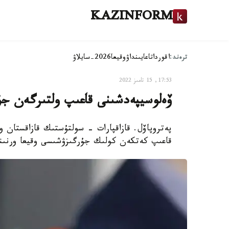
KAZINFORM
ترەند:
اقوردا
تاعايىنداۋ
وقيعا
2026-سايلاۋ
17:53, 15 تامىز 2022
ۆەلوسيپەدشىنى قاعىپ ولتىرگەن جۇ
پەتروپاۆل. قازاقپارات - سولتۇستىك قازاقستان و
قاعىپ كەتكەن كولىك جۇرگىزۋشىسى وقيعا ورنىنان