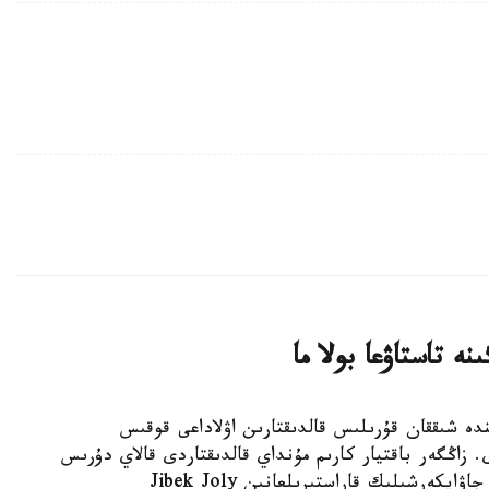
 تاستاۋعا بولا ما
وندەۋ كەزىندە شىققان قۇرىلىس قالدىقتارىن اۋلاداعى قوقىس
. زاڭگەر باقتيار كارىم مۇنداي قالدىقتاردى قالاي دۇرىس
شىعارۋ كەرەگىن جانە تالاپتى بۇزعاندارعا قانداي جاۋاپكەرشىلىك قاراستىرىلعانىن Jibek Joly