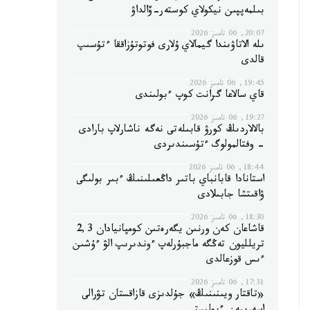
بىلمەپپىن نيكولاي كوستەر-ۆالداۋ
20:07, 06 تامىز 2026
ىلە الاتاۋىندا گيمالاي ۇلارى فوتوتۇزاققا ءتۇسىپ
قالدى
19:45, 06 تامىز 2026
قاي سالاعا گرانت كوپ ءبولىندى
19:27, 06 تامىز 2026
بالالاردىڭ كورۋ قابىلەتى نەگە ناشارلاپ بارادى
- وفتالمولوگ ءتۇسىندىردى
18:44, 06 تامىز 2026
استانادا قابانباي باتىر داڭعىلىنىڭ ءبىر بولىگى
ۋاقىتشا جابىلادى
18:30, 06 تامىز 2026
قاشاعان كەن ورنىن يگەرەتىن كومپانيادان 2,3
تريلليون تەڭگە ماجبۇرلەپ ءوندىرىپ الۋ ءۇشىن
ءىس قوزعالدى
17:31, 06 تامىز 2026
«تاقتار ويىنىنىڭ» جۇلدىزى قازاقستان تۋرالى