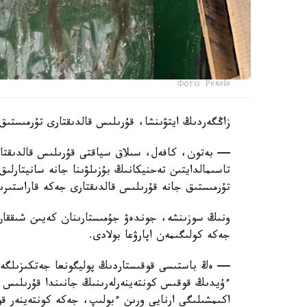
Фото: Pexels
زاڭگەردىڭ ايتۋىنشا، قۇرىلىس قالدىقتارى تۇرمىستىق
— بەتون، كافەل، سىلاق سياقتى قۇرىلىس قالدىقتارى
تاسىمالدايتىن تەحنيكانىڭ بۇزىلۋىنا جانە سانيتارلىق 
تۇرمىستىق جانە قۇرىلىس قالدىقتارى جەكە قاراستىرى
ونىڭ سوزىنشە، جوندەۋ جۇمىستارىنان كەيىن شىققان قو
جەكە كولىگىمەن اپارۋعا بولادى.
— ەڭ باستىسى قوقىستاردىڭ پوليگونعا جەتكىزىلگەنى
ءۇيدىڭ قوقىس كونتەينەرلەرىنىڭ جانىندا قۇرىلىس قو
اكىمشىلىگى ارنايى ورىن ءبولىپ، جەكە كونتەينەر ق