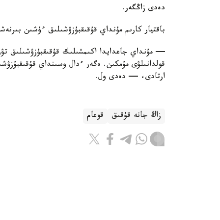
دەدى زاڭگەر.
باقتيار كارىم مۇنداي قۇقىقبۇزۋشىلىق ءۇشىن بىرنەش
قولدانىلۋى مۇمكىن. ەگەر ءدال وسىنداي قۇقىقبۇزۋشى
ارتادى، — دەدى ول.
زاڭ جانە قۇقىق
قوعام
باقىتجول كاكەش
اۆتور