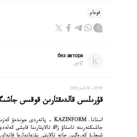
قوعام
без автора
اۆتور
22:04, 06 تامىز 2026
قۇرىلىس قالدىقتارىن قوقىس جاشىگىنە
استانا. KAZINFORM - پاتەردى ج
جاشىكتەرىنە تاستاۋ زاڭ تالاپتارىنا قايشى كەلەدى