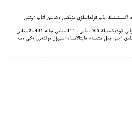
ە اكىمشىلىك باپ قولدانىلۋى مۇمكىن ەكەنىن اتاپ ءوتتى.
— مۇنداي جاعدايدا اكىمشىلىك قۇقىقبۇزۋشىلىق تۋرالى كودەكستىڭ 505-بابى، 344-بابى جانە 434-2-بابى
لىق ءبىر جىل ىشىندە قايتالانسا، ايىپپۇل مولشەرى ەكى ەسە