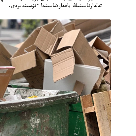
تەلەارناسىنىڭ باعدارلاماسىندا ءتۇسىندىردى.