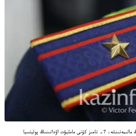
س ق و پوليتسيا دەپارتامەنتى باسپا ءسوز قىزمەتىنىڭ مالىمەتىنشە، 7- تامىز كۇنى مامليۋت اۋدانىنىڭ پوليتسيا