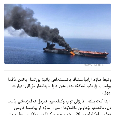
Фото: БЕЛТА
وقيعا ساۋد ارابياسىنىڭ باتىسىنداعى يانبۋ پورتىنا جاقىن ماڭدا
بولعان. زارداپ شەككەندەر مەن قازا تاپقاندار تۋرالى اقپارات
جوق.
ايتا كەتەيىك، قارۋلى توپ وكىلدەرى قىزىل تەڭىزدەگى باب-
ەل-ماندەب بۇعازىن باقىلاۋعا الىپ، ساۋد ارابياسىنا قارسى
تەڭىز بلوكاداسىن 20- شىلدەدە ەنگىزگەن بولاتىن. بۇل سودان