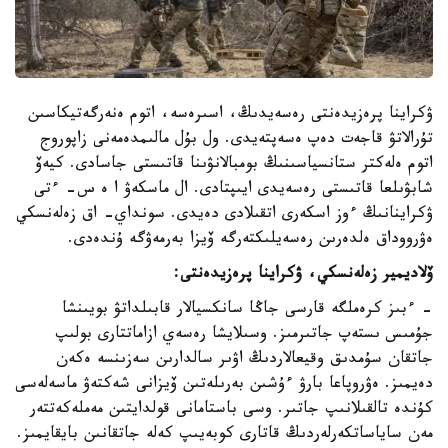
ۋكراينا پرەزيدەنتى رەسەيدىڭ، اسىرەسە، اتوم ەنەرگەتيكاسىن
تۇرالاتۋ قاجەت دەپ ەسەپتەيدى. ول بۇل مالىمدەمەنى زاپوروج
اتوم ەلەكتر ستانسياسىنىڭ بومبالانۋىنا قاتىستى جاسادى. كيەۆ
شابۋىلعا قاتىستى رەسەيدى ايىپتادى. ال ماسكەۋ ا ە س- ءتى
ۋكراينانىڭ ءوز اسكەرى اتقىلادى دەيدى. سونداي- اق زەلەنسكي
ەۋرووداق ەلدەرىن رەسەيلىكتەرگە ۆيزا بەرمەۋگە ۇندەدى.
ۆلاديمير زەلەنسكي، ۋكراينا پرەزيدەنتى:
- ءبىز كرەملگە قارسى جاڭا سانكسيالار قابىلداتۋ بويىنشا
جۇمىس ىستەپ جاتىرمىز. وسىلايشا رەسەي ازاماتتارى بولىپ
جاتقان سۇمدىق وقيعالاردىڭ اۋىر سالدارىن سەزىنسە ەكەن
دەيمىز. ەۋروپاعا بارۋ ءۇشىن بەرىلەتىن ۆيزانى شەكتەۋ ماسەلەسى
كۇندە تالقىلانىپ جاتىر. وسى باستامانى قولدايتىن مەملەكەتتەر
مەن ساياساتكەرلەردىڭ قاتارى كوبەيىپ كەلە جاتقانىن بايقايمىز.