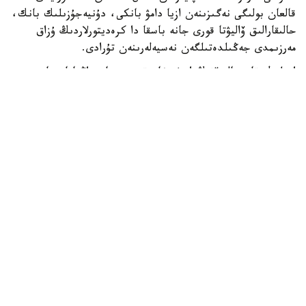
قالعان بولىگى نەگىزىنەن ازيا دامۋ بانكى، دۇنيەجۇزىلىك بانك،
حالىقارالىق ۆاليۋتا قورى جانە باسقا دا كرەديتورلاردىڭ ۇزاق
مەرزىمدى جەڭىلدەتىلگەن نەسيەلەرىنەن تۇرادى.
ادىلبەك قاسىماليەۆتىڭ ايتۋىنشا، قىرعىزستان زاڭناماسىنا
سايكەس مەملەكەتتىك قارىزدىڭ جالپى ىشكى ونىمگە
شاققانداعى ۇلەسى 60 پايىزدان اسپاۋى ءتيىس. الايدا
پرەزيدەنت سادىر جاپاروۆتىڭ تاپسىرماسىمەن بۇل شەك 50 پايىز
دەڭگەيىندە بەلگىلەنگەن.
قازىرگى ۋاقىتتا قىرعىزستاننىڭ مەملەكەتتىك قارىزى ج ءى و-
ءنىڭ 42 پايىزىن، ال سىرتقى قارىزى 22 پايىزىن قۇرايدى. ەل
بيلىگى سىرتقى قارىز كولەمىن ازايتىپ، ىشكى قارىزدى كەزەڭ-
كەزەڭىمەن ۇلعايتۋ ساياساتىن ۇستانىپ وتىر. بۇعان دەيىن
قىرعىزستاننىڭ سىرتقى قارىزىن 2035 -جىلعا دەيىن تولىق
وتەۋدى جوسپارلاپ وتىرعانى حابارلانعان.
الەم