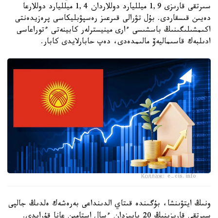
سىرتقى قارىزى 1,9 ميلليارد دوللاردان 1,4 ميلليارد دوللارعا
دەيىن قىسقاردى. بۇل تۋرالى قىرعىز رەسپۋبليكاسى پرەزيدەنتى
اكىمشىلىگىنىڭ باسشىسى ءارى مينيسترلەر كابينەتى ءتوراعاسى
ادىلبەك قاسىماليەۆ مالىمدەدى، دەپ حابارلايدى كابار.
Коллаж: e-cis.info
ونىڭ ايتۋىنشا، بۇگىندە قىتاي الدىنداعى بەرەشەك ەلدىڭ جالپى
سىرتقى قارىزىنىڭ 20 پايىزدان ءسال استامىن عانا قۇرايدى.