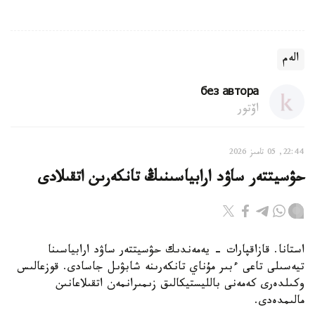
الەم
без автора
اۆتور
22:44, 05 تامىز 2026
حۋسيتتەر ساۋد ارابياسىنىڭ تانكەرىن اتقىلادى
استانا. قازاقپارات - يەمەندىك حۋسيتتەر ساۋد ارابياسىنا
تيەسىلى تاعى ءبىر مۇناي تانكەرىنە شابۋىل جاسادى. قوزعالىس
وكىلدەرى كەمەنى بالليستيكالىق زىمىرانمەن اتقىلاعانىن
مالىمدەدى.