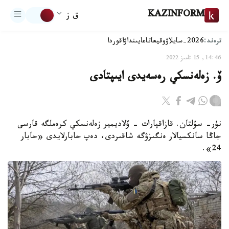
KAZINFORM
ق ز
ترەند:
2026-سايلاۋ
وقيعا
تاعايىنداۋ
اقوردا
14:46, 15 تامىز 2022
ۆ. زەلەنسكي رەسەيدى ايىپتادى
نۇر- سۇلتان. قازاقپارات - ۆلاديمير زەلەنسكي كرەملگە قارسى
جاڭا سانكسيالار ەنگىزۋگە شاقىردى، دەپ حابارلايدى «حابار
24».