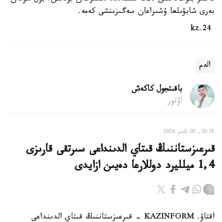
بەرى شابۋىلعا ۇشىراعان سەگىزىنشى كەمە.
24.kz
الەم
باقىتجول كاكەش
اۆتور
22:31, 05 تامىز 2026
قىرعىزستاننىڭ قىتاي الدىنداعى سىرتقى قارىزى
1,4 ميلليرد دوللارعا دەيىن ازايدى
اقتاۋ. KAZINFORM - قىرعىزستاننىڭ قىتاي الدىنداعى