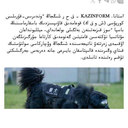
استانا. KAZINFORM – ق ح ر شىڭجاڭ ءوندىرىس-قۇرىلىس
كورپۋسى (ش و ق ك) قوعامدىق قاۋىپسىزدىك باسقارماسىنىڭ
باسپا ءسوز قىزمەتىنەن بەلگىلى بولعانداي، ميلليونداعان
مۋتاتسيا نۇكتەسىن قامتيتىن گەنومدىق كارتاعا جۇرگىزىلگەن
اۋقىمدى زەرتتەۋ ناتيجەسىندە شىڭجاڭ وۆچاركاسى سولتۇستىك
قىتاي وڭىرىندە قالىپتاسقان بايىرعى جانە دەربەس جەرگىلىكتى
تۇقىم رەتىندە تانىلدى.