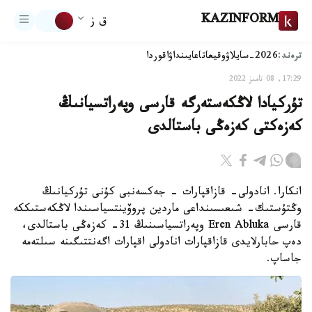
KAZINFORM
ق ز
ترەند:
2026-سايلاۋ
وقيعا
تاعايىنداۋ
اقوردا
17:29, 08 تامىز 2022
تۇركيادا لاڭكەستەرگە قارسى وپەراتسيانىڭ
كەزەكتى كەزەڭى باستالدى
انكارا. انادولى- قازاقپارات - جەكسەنبى كۇنى تۇركيانىڭ
وڭتۇستىك- شىعىسىنداعى ماردين پروۆينتسياسىندا لاڭكەستىككە
قارسى Eren Abluka وپەراتسياسىنىڭ 31- كەزەڭى باستالدى،
دەپ حابارلايدى قازاقپارات انادولى اقپارات اگەنتتىگىنە سىلتەمە
جاساپ.