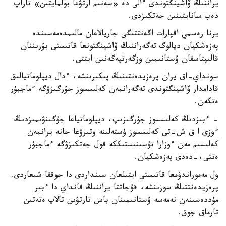
يراننىڭ ۆاشينگتوندى ءالى دە «سەنىم ارتۋعا بولمايتىن» تاراپ
دەپ سانايتىنىن جەتكىزدى.
يرنا رەسمي اقپارات اگەنتتىگى جاريالاعان مالىمدەمەسىندە
پەزەشكيان ديالوگ تەگەراننىڭ ۆاشينگتونعا قاتىستى بۇرىننان
قالىپتاسقان ۇستانىمىن وزگەرتپەگەنىن ايتتى.
سونداي-اق يران پرەزيدەنتىنىڭ پىكىرىنشە، ءدال ديپلوماتيالىق
قادامدار ۆاشينگتوندى تەگەرانمەن كەلىسسوز جۇرگىزۋگە ءماجبۇر
ەتكەن.
- ءبىزدىڭ كەلىسسوز جۇرگىزىپ، ديپلوماتياعا جۇگىنۋىمىزدىڭ
ءوزى ا ق ش-تى كەلىسسوز ۇستەلىنە وتىرۋعا جانە يرانمەن
كەلىسىم مەن ءوزارا تۇسىنىستىككە قول جەتكىزۋگە ءماجبۇر
ەتتى،-دەدى پەزەشكيان.
ول مەموراندۋمعا قاتىستى ايتىلعان سىنداردى دا جوققا شىعاردى.
پرەزيدەنتتىڭ سوزىنشە، قۇجاتتا يراننىڭ قانداي دا ءبىر
مۇددەسىنەن نەمەسە ۇستانىمىنان باس تارتۋىن تالاپ ەتەتىن
تارماق جوق.