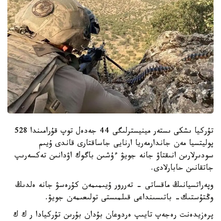
تۇركيا ىشكى ىستەر مينيسترلىگى 44 جەدەل توپ قۇرامىندا 528
پوليتسيا مەن جاندارمەريا ارنايى جاساقتارى قاندى ۇيىم
سودىرلارىن انىقتاۋ جانە جويۋ ءۇشىن باگوك اۋدانىن تەكسەرىپ
جاتقانىن حابارلادى.
وپەراتسيانىڭ ماقساتى - تەررور ۇيىمىمەن كۇرەسۋ جانە ەلدىڭ
وڭتۇستىك- باتىسىنداعى قىلمىستى تولىعىمەن جويۋ.
پرەزيدەنت رەجەپ تايىپ ەردوعان بۇدان بۇرىن تۇركيادا ر ك ك