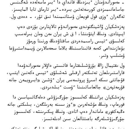
- مەموراندۋمنان ءبىزدىڭ قانداي دا ءبىر ماسەلەدە شەگىنىس
جاساعانىمىزدى كورسەتەتىن بىردە-ءبىر تارماق تابا المايسىز.
تەگەران ءوزى قول قويعان ۇستانىمىندا نىق تۇر، - دەدى ول.
پەزەشكيان ۆاشينگتوندى مەموراندۋم تالاپتارىن بۇزدى دەپ
ايىپتادى. ونىڭ ايتۋىنشا، ا ق ش يران مەن ومان بىرلەسىپ
كەلىسۋى ءتيىس راسىمدەردى ساقتاۋدىڭ ورنىنا ورمۋز
بۇعازىنداعى كەمە قاتىناسىنىڭ بالاما سحەمالارىن ۇيىمداستىرۋعا
ۇمتىلىپ وتىر.
ول ىقتيمال زاڭ بۇزۋشىلىقتارعا قاتىستى داۋلار مەموراندۋمدا
قاراستىرىلعان تەتىكتەر ارقىلى شەشىلۋى ءتيىس ەكەنىن ايتىپ،
قۇجاتتى ىسكە اسىرۋ پروتسەسى يران ءۇشىن «ابىرويمەن جانە
قۇرمەتپەن» جالعاساتىنىنا ءۇمىت ءبىلدىردى.
پەزەشكيان يراننىڭ كەلىسسوز جۇرگىزۋشى دەلەگاتسياسىن دا
قورعاپ، ونىڭ مۇشەلەرىن «ءوز ىسىنە بەرىلگەن، بىلىكتى جانە
ەڭبەكقور» ماماندار دەپ اتادى. ونىڭ پىكىرىنشە، كەلىسسوز
جۇرگىزۋشىلەرگە باعىتتالعان سىن ادىلەتسىز.