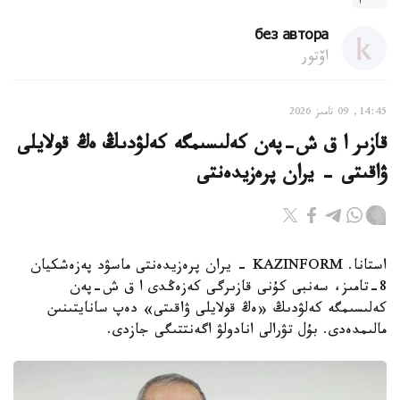
без автора
اۆتور
14:45, 09 تامىز 2026
قازىر ا ق ش-پەن كەلىسىمگە كەلۋدىڭ ەڭ قولايلى
ۋاقىتى - يران پرەزيدەنتى
استانا. KAZINFORM - يران پرەزيدەنتى ماسۋد پەزەشكيان
8-تامىز، سەنبى كۇنى قازىرگى كەزەڭدى ا ق ش-پەن
كەلىسىمگە كەلۋدىڭ «ەڭ قولايلى ۋاقىتى» دەپ سانايتىنىن
مالىمدەدى. بۇل تۋرالى انادولۋ اگەنتتىگى جازدى.