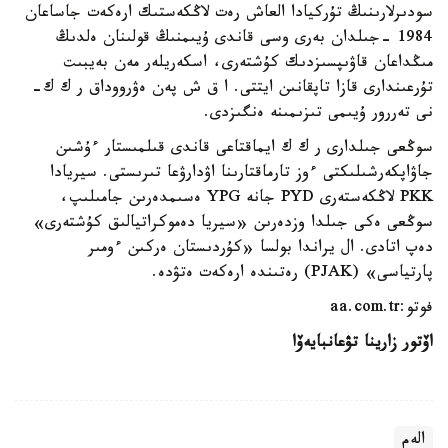
سودىرلارىنىڭ تۇركيادا العاش رەت لاڭكەستىك ارەكەت جاساعان
1984 -جىلدان بەرى وسى قاندى ۇيىمنىڭ قولىنان ەلدىڭ
مىڭداعان قاۋىپسىزدىك كۇشتەرى، اسكەريلەر مەن بەيبىت
تۇرعىندارى قازا تاپقانىن ايتتى. ا ق ش پەن ەۋرووداق ر ك ك-
نى تەررور ۇيىمى تىزىمىنە ەنگىزدى.
سوڭعى جىلدارى ر ك ك ايماقتاعى قاندى قىلمىستار ءۇشىن
جاۋاپكەرشىلىكتى ءوز تارماقتارىنا اۋدارۋعا تىرىستى. سيريادا
PKK لاڭكەستەرى PYD جانە YPG ەسىمدەرىن جامىلىپ،
سوڭعى ەكى جىلدا وزدەرىن «سيريا دەموكراتيالىق كۇشتەرى»
دەپ اتادى. ال يراندا بولسا «كۇردىستان ەركىن ءومىر
پارتياسى» (PJAK) رەتىندە ارەكەت ەتۋدە.
فوتو:aa.com.tr
اۆتور زارينا تۋعانبايەۆا
الەم