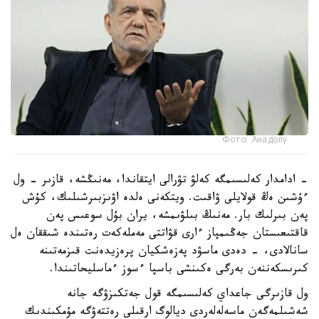
Фото: Анадолу
- ادامدار كەلىسىمگە كەلۋ تۋرالى ايتقاندا، مەنىڭشە، قازىر - ول
ءۇشىن ەڭ قولايلى ۋاقىت. ويتكەنى ەلدە اۋىزبىرشىلىك، كۇش
پەن بىرلىك بار. مەنىڭ بىلۋىمشە، يران بۇل سوعىس پەن
قاقتىعىستان جەڭىمپاز ءارى قۋاتتى مەملەكەت رەتىندە شىققان ەل
سانالادى، - دەدى ماسۋد پەزەشكيان پرەزيدەنت قىزمەتىنە
كىرىسكەننەن بەرگى ەكىنشى باسپا ءسوز ءماسليحاتىندا.
ول قازىرگى جاعداي كەلىسىمگە قول جەتكىزۋگە جانە
شەشىلمەگەن ماسەلەلەردى ديالوگ ارقىلى رەتتەۋگە مۇمكىندىك