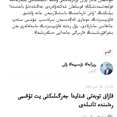
سونىمەن قاتار يران پرەزيدەنتى ونىڭ اكىمشىلىگى ينتەرنەتكە
قولجەتىمدىلىككە قويىلعان شەكتەۋلەردى جەڭىلدەتۋ باعىتىندا
بيلىكتىڭ ءۇش تارماعىنىڭ باسشىلارىمەن جانە ۇلتتىق
قاۋىپسىزدىك جوعارى كەڭەسىمەن بىرلەسىپ جۇمىس ىستەپ
جاتقانىن حابارلادى. بۇل رەتتە قاۋىپسىزدىك ماسەلەلەرى مەن
ينفراقۇرىلىمنىڭ قازىرگى جاعدايى ەسكەرىلمەك.
الەم
ريزابەك نۇسىپبەك ۇلى
اۆتور
17:24, 08 تامىز 2026
قازاق توبەتى قىتايدا جەرگىلىكتى يت تۇقىمى
رەتىندە تانىلدى