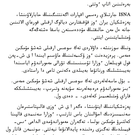
بەرەتىنىن اتاپ ءوتتى.
ISNA جارتىلاي رەسمي اقپارات اگەنتتىگىنىڭ حابارلاۋىنشا،
پەزەشكيان يران ءوز قۇقىقتارىن ديالوگ ارقىلى قورعاي الاتىنىن
جانە ەل مەن حالىقتىڭ مۇددەسىنەن باسقا ەشتەڭەگە
ۇمتىلمايتىنىن ايتتى.
ونىڭ سوزىنشە، داۋلاردى تەك سوعىس ارقىلى شەشۋ مۇمكىن
ەمەس. پرەزيدەنت ءوز ۇكىمەتىنىڭ ماۋسىم ايىندا ا ق ش-پەن
قول قويىلعان ءوزارا تۇسىنىستىك تۋرالى مەموراندۋم اياسىندا
بەيبىتشىلىك ورناتۋعا بەيىلدى ەكەنىن تاعى دا راستادى.
- بۇل ماسەلەلەردى تەك سوعىس ارقىلى شەشۋ مۇمكىن ەمەس.
ءبىز مەموراندۋم ەرەجەلەرىنە سۇيەنە وتىرىپ، بەيبىتشىلىككە
قاراي ۇمتىلعىمىز كەلەدى، - دەدى ول.
پەزەشكياننىڭ ايتۋىنشا، ەگەر ا ق ش ءوزى قالىپتاستىرعان
سەنىمسىزدىك احۋالىنان باس تارتىپ، ءوزارا سەنىمدى قالپىنا
كەلتىرۋ مۇمكىن بولسا، تەگەران مەموراندۋمدى الداعى ءىس-
قيمىلدىڭ نەگىزى رەتىندە پايدالانۋعا نيەتتى. سونىمەن قاتار ول