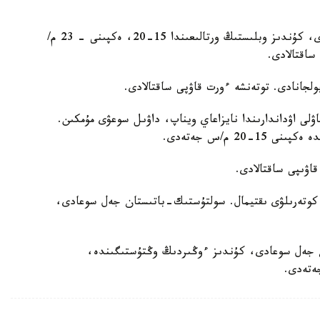
جەل سولتۇستىكتەن، سولتۇستىك-شىعىستان سوعادى، كۇندىز وبلىستىڭ ورتالىعىندا 15-20، ەكپىنى - 23 م/
ساقتالادى.
بولجانادى. توتەنشە ءورت قاۋپى ساقتالادى.
ۋلى اۋداندارىندا نايزاعاي ويناپ، داۋىل سوعۋى مۇمكىن.
 م/س جەتەدى.
اۋىپى ساقتالادى.
ل كوتەرىلۋى ىقتيمال. سولتۇستىك-باتىستان جەل سوعادى،
 جەل سوعادى، كۇندىز ءوڭىردىڭ وڭتۇستىگىندە،