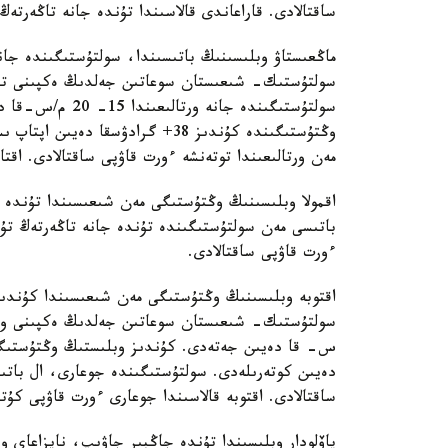
ساقتالادى. قاراعاندى قالاسىندا تۇندە جانە تاڭەرتەڭ
ماڭعىستاۋ وبلىسىنىڭ باتىسىندا، سولتۇستىگىندە جانە
سولتۇستىك- شىعىستان سوعاتىن جەلدىڭ ەكپىنى تۇن
سولتۇستىگىندە جا
وڭتۇستىگىندە كۇندىز 38+ گرادۋسق
مەن ورتالىعىندا توتەنشە ءورت قاۋپى ساقتالادى. اقتا
اقمولا وبلىسىنىڭ وڭتۇستىگى مەن شىعىسىندا تۇندە 
باتىسى مەن سولتۇستىگىندە تۇندە جانە تاڭەرتەڭ تۇ
ءورت قاۋپى ساقتالادى.
اقتوبە وبلىسىنىڭ وڭتۇستىگى مەن شىعىسىندا كۇندىز
دەيىن كوتەرىلەدى. سولتۇستىگىندە جوعارى، ال بات
ساقتالادى. اقتوبە قالاسىندا جوعارى ءورت قاۋپى كۇت
پاۆلودار وبلىسىندا تۇندە جاڭبىر جاۋىپ، نايزاعاي