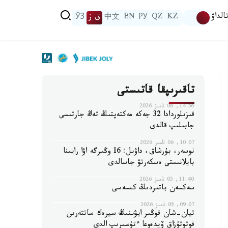
الداۋ
KZ
QZ
РУ
EN
中文
ق ز
ЎЗ
تاقىرىپقا قاتىستى
14:56, 06 تامىز 2026
قىزىلوردادا 32 جەكە مەكتەپتىڭ تەڭ جارتىسى
جابىلىپ قالدى
10:07, 06 تامىز 2026
نوسەر، بۇرشاق، داۋىل: 16 وڭىرگە اۋا رايىنا
بايلانىستى ەسكەرتۋ جاسالدى
11:40, 05 تامىز 2026
سەكسەن باتىردىڭ كىسەسى
09:07, 05 تامىز 2026
تيان-شان قوڭىر ايۋىنىڭ سيرەك ساتتەرىن
فوتوتۇزاق ۆيدەوعا ءتۇسىرىپ الدى