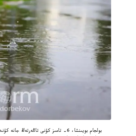
بولجام بويىنشا، 6- تامىز كۇنى تاڭەرتەڭ 