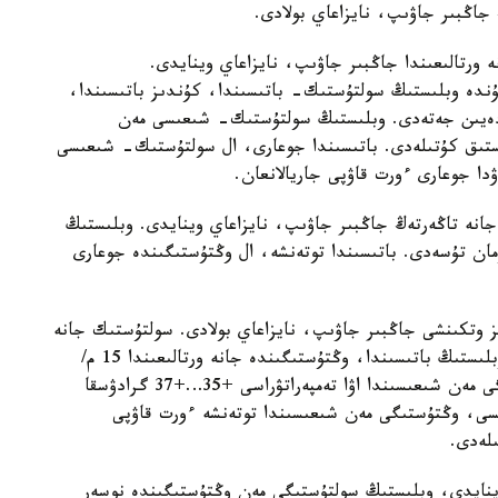
 جاڭبىر جاۋىپ، نايزاعاي بولادى.
 ورتالىعىندا جاڭبىر جاۋىپ، نايزاعاي وينايدى.
دە وبلىستىڭ سولتۇستىك- باتىسىندا، كۇندىز باتىسىندا،
نە ورتالىعىندا 15- 20 م/س-قا دەيىن جەتەدى. وبلىستىڭ سولتۇستىك- شىعىسى مەن
ا دەيىن اپتاپ ىستىق كۇتىلەدى. باتىسىندا جوعارى، ال سولتۇستىك- شىعىسى
ۋدا جوعارى ءورت قاۋپى جاريالانعان.
جانە تاڭەرتەڭ جاڭبىر جاۋىپ، نايزاعاي وينايدى. وبلىستىڭ
مان تۇسەدى. باتىسىندا توتەنشە، ال وڭتۇستىگىندە جوعارى
 وتكىنشى جاڭبىر جاۋىپ، نايزاعاي بولادى. سولتۇستىك جانە
سولتۇستىك- شىعىستان سوعاتىن جەلدىڭ ەكپىنى وبلىستىڭ باتىسىندا، وڭتۇستىگىندە جانە ورتالىعىندا 15 م/
س- قا دەيىن جەتەدى. كۇندىز وبلىستىڭ وڭتۇستىگى مەن شىعىسىندا اۋا تەمپەراتۋراسى +35…+37 گرادۋسقا
ىسى، وڭتۇستىگى مەن شىعىسىندا توتەنشە ءورت قاۋپى
ىلەدى.
 وينايدى، وبلىستىڭ سولتۇستىگى مەن وڭتۇستىگىندە نوسەر