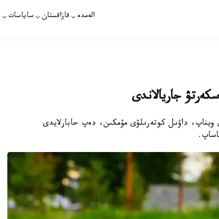
الەمدە
قازاقستان
ساياسات
ت
ەسكەرتۋ جاريالاندى
ي ويناپ، داۋىل كوتەرىلۋى مۇمكىن، دەپ حابارلايدى
اساپ.