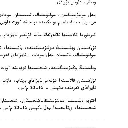
ويناپ، داۋىل تۇرادى.
س. وبلىستىڭ باسىم بولىگىندە توتەنشە ءورت قاۋپى 
قىزىلوردا قالاسىندا تاڭەرتەڭ جانە كۇندىز نايزاعاي 
تۇركىستان وبلىسىنىڭ سولتۇستىگىندە، باتىسىندا، تا
سولتۇستىك-باتىستان جەل سوعادى، نايزاعاي كەزىندە ەكپىنى 15-20
وبلىستىڭ وڭتۇستىگىندە، شىعىسىندا توتەنشە ءورت ق
تۇركىستان قالاسىندا كۇندىز نايزاعاي ويناپ، داۋى
نايزاعاي كەزىندە ەكپىنى - 15-20 م/س.
اقتوبە وبلىسىندا سولتۇستىك-شىعىستان، شىعىستان
شىعىسىندا، ورتالىعىندا جەل ەكپىنى 15-20 م/س جەتەدى.