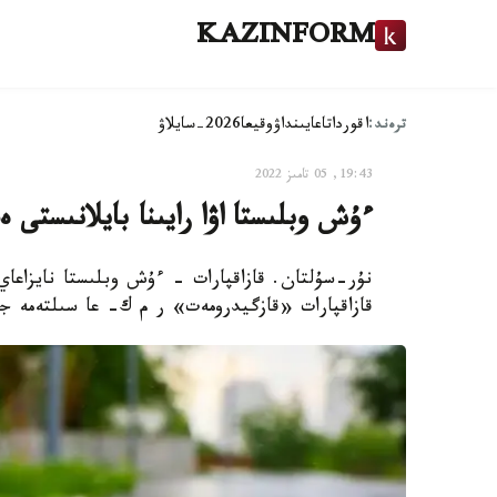
KAZINFORM
ترەند:
اقوردا
تاعايىنداۋ
وقيعا
2026-سايلاۋ
19:43, 05 تامىز 2022
ءۇش وبلىستا اۋا رايىنا بايلانىستى 
نۇر-سۇلتان. قازاقپارات - ءۇش وبلىستا نايزاعا
قازاقپارات «قازگيدرومەت» ر م ك- عا سىلتەمە ج