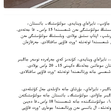
ر جاۋىپ، نايزاعاي وينايدى. سولتۇستىك- باتىستان،
سولتۇستىكتەن سوعاتىن جەلدىڭ ەكپىنى كۇندىز وبلىستىڭ سولتۇستىگى مەن شىعىسىندا 15 م/س- قا جەتەدى.
 گرادۋسقا دەيىن كوتەرىلىپ، اپتاپ ىستىق بولادى. وبلىستىڭ سولتۇستىگى مەن
شىعىسىندا توتەنشە ءورت قاۋپى ساقتالادى. جەزقازعان
، نايزاعاي وينايدى، كۇندىز كەي جەرلەردە نوسەر جاڭبىر
جاۋادى. الاكول كولدەرى ماڭىندا سولتۇستىك- باتىستان سوعاتىن جەلدىڭ ەكپىنى 15- 20 م/س بولادى.
عىسى جانە ورتالىعىندا توتەنشە ءورت قاۋپى ساقتالادى.
ڭبىر، نايزاعاي، بۇرشاق جانە داۋىلدى جەل كۇتىلەدى.
ڭبىر جاۋادى. سولتۇستىك- باتىستان جانە سولتۇستىكتەن
سوعاتىن جەلدىڭ ەكپىنى كۇندىز وبلىستىڭ باتىسىندا، سولتۇستىگىندە جانە شىعىسىندا 18 م/س-قا دەيىن
ەنشە، ال باتىسى مەن ورتالىعىندا جوعارى ءورت قاۋپى