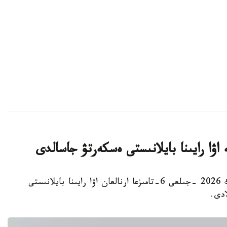
استانا. KAZINFORM - «قازگيدرومەت» ر م ك 2026 -جىلعى 6-تامىزعا ارنالعان اۋا رايىنا بايلانىستى