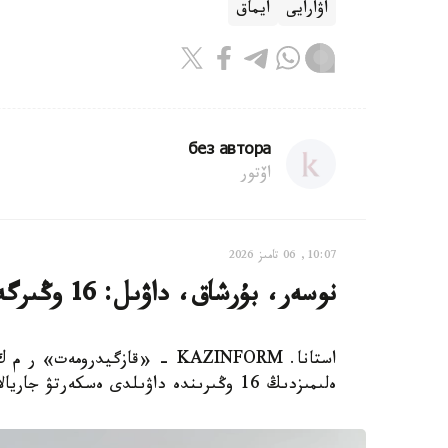
اۋارايى
ايماق
без автора
اۆتور
10:07, 06 تامىز 2026
نوسەر، بۇرشاق، داۋىل: 16 وڭىرگە اۋا رايىنا بايلانىستى ەسكەرتۋ جاسالدى
ەلىمىزدىڭ 16 وڭىرىندە داۋىلدى ەسكەرتۋ جاريالادى.