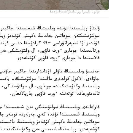
فوتو: ەلميرا ورالبايەۆا/kazinform
ۇلىتاۋ وبلىسىندا تۇندە وبلىستىڭ شىعىسىندا جاڭبى
كۇندىز اۋا تەمپەراتۋراسى +35
ورتالىعىندا جوعارى ءورت قاۋپى، ال وڭتۇستىگى مەن 
قالاسىندا دا جوعارى ءورت قاۋپى كۇتىلەدى.
جەتىسۋ وبلىسىنىڭ تاۋلى اۋداندارىندا جاڭبىر جاۋىپ
وبلىستىڭ وڭتۇستىگىندە جوعارى، ال سولتۇستىگى، شى
تالدىقورعاندا توتەنشە ءورت قاۋپى جاريالانعان.
قاراعاندى وبلىسىنىڭ سولتۇستىگى مەن شىعىسىندا جا
وبلىستىڭ شىعىسىندا تۇندە كەي جەرلەردە نوسەر جا
كۇشەيەدى. وبلىستىڭ شىعىسى مەن وڭتۇستىگىندە توت