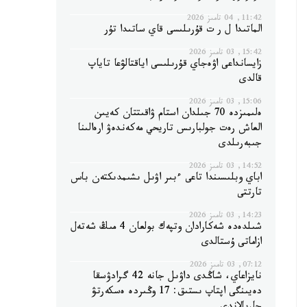
11:42, 04 تامىز 2026
الماتىدا ل ر ت قۇرىلىسى قاي ساتىدا تۇر
15:42, 03 تامىز 2026
زايسانداعى اۋەجاي قۇرىلىسى اياقتالۋعا تاياپ
قالدى
15:06, 03 تامىز 2026
ەلىمىزدە 70 جىلدان استام ۋاقىتتان كەيىن
العاش رەت جولبارىس تاريحي مەكەندەۋ ارەالىنا
جىبەرىلدى
14:52, 03 تامىز 2026
اباي وبلىسىندا تاعى ءبىر اۋىل ىشىمدىكتەن باس
تارتتى
14:23, 03 تامىز 2026
شىلدەدە شەكارادان وتپەك بولعان 4 مىڭ شەتەل
ازاماتى ۇستالدى
07:12, 03 تامىز 2026
نايزاعاي، شاڭدى داۋىل جانە 42 گرادۋسقا
دەيىنگى اپتاپ ىستىق: 17 وڭىردە ەسكەرتۋ