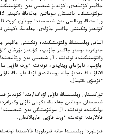
جاڭبىر كۇتىلەدى. كۇندىز شىعىسى مەن وڭتۇستىگىندە
وبلىستىڭ ورتالىعى مەن شىعىسىندا جوعارى ءورت قاۋپى
كۇندىز وتكىنشى جاڭبىر جاۋادى. جەلدىڭ ەكپىنى تۇندە 15- 20 م/س-قا دەيىن كۇ
الماتى وبلىسىنىڭ وڭتۇستىگىندە وتكىنشى جاڭبىر جاۋ
جەرلەردە نوسەر جاڭبىر جاۋىپ، كۇندىز بۇرشاق ءتۇس
وڭتۇستىگىندە توتەنشە، ال شىعىسى مەن ورتالىعىندا 
جاۋىپ، نايزاعاي وينايدى، توتەنشە ءورت قاۋپى ساقت
الاتاۋىنىڭ مەدەۋ جانە بوستاندىق اۋداندارىنىڭ تاۋل
ءتۇسۋى ىقتيمال.
تۇركىستان وبلىسىنىڭ تاۋلى اۋداندارىندا كۇندىز قى
بولىگىندە توتەنشە، ال سولتۇستىگى مەن شىعىسىندا
قالالارىندا توتەنشە ءورت قاۋپى جاريالانعان.
قىزىلوردا وبلىسىندا جانە قىزىلوردا قالاسىندا توتەنش