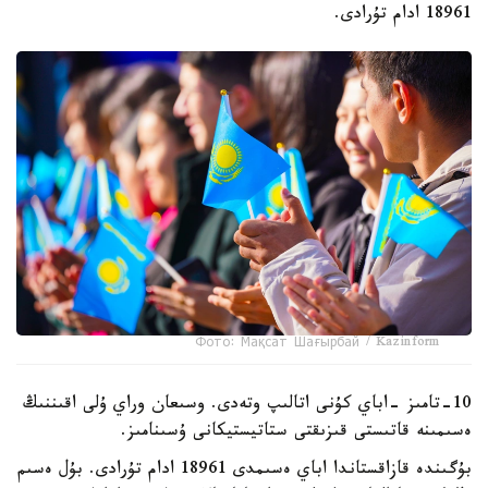
18961 ادام تۇرادى.
Фото: Мақсат Шағырбай / Kazinform
10-تامىز -اباي كۇنى اتالىپ وتەدى. وسىعان وراي ۇلى اقىننىڭ
ەسىمىنە قاتىستى قىزىقتى ستاتيستيكانى ۇسىنامىز.
بۇگىندە قازاقستاندا اباي ەسىمدى 18961 ادام تۇرادى. بۇل ەسىم