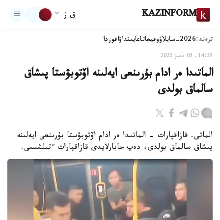
KAZINFORM
ق ز
ترەند:
2026-سايلاۋ
وقيعا
تاعايىنداۋ
اقوردا
14:39, 05 تامىز 2022
الماتىدا ەر ادام بۇرىنعى ايەلىنە اۆتوبۋستا پىشاق
سالماق بولدى
الماتى. قازاقپارات - الماتىدا ەر ادام اۆتوبۋستا بۇرىنعى ايەلىنە
پىشاق سالماق بولدى، دەپ حابارلايدى قازاقپارات ءتىلشىسى.