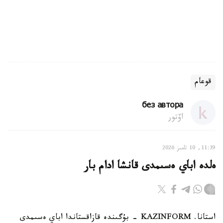
قوعام
без автора
اۆتور
11:39, 10 تامىز 2026
ەلدە اباي ەسىمدى قانشا ادام بار
استانا. KAZINFORM - بۇگىندە قازاقستاندا اباي ەسىمدى