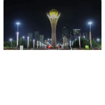
Фото: Агибай Аяпбергенов / Kazinform
تاۋەلسىزدىك العان جىلداردان بەرى ەلدىڭ ءار وڭىرىندە ۇلتتىق
رۋحتى زاماناۋي قۇرىلىس شەشىمدەرىمەن ۇشتاستىرعان ءبىرقاتار
ەرەكشە عيمارات بوي كوتەردى.
بۇل نىساندار جاي عانا ساۋلەت تۋىندىسى ەمەس، قالالاردىڭ