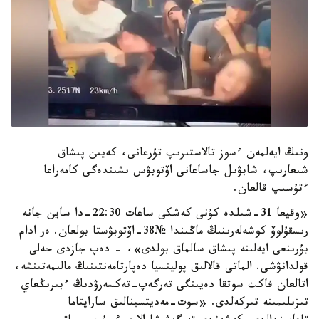
ونىڭ ايەلمەن ءسوز تالاستىرىپ تۇرعانى، كەيىن پىشاق
شىعارىپ، شابۋىل جاساعانى اۆتوبۋس ىشىندەگى كامەراعا
ءتۇسىپ قالعان.
«وقيعا 31-شىلدە كۇنى كەشكى ساعات 22:30-دا ساين جانە
رىسقۇلوۆ كوشەلەرىنىڭ ماڭىندا №38-اۆتوبۋستا بولعان. ەر ادام
بۇرىنعى ايەلىنە پىشاق سالماق بولدى»، - دەپ جازدى جەلى
قولدانۋشى. الماتى قالالىق پوليتسيا دەپارتامەنتىنىڭ مالىمەتىنشە،
اتالعان فاكت سوتقا دەيىنگى تەرگەپ-تەكسەرۋدىڭ ءبىرىڭعاي
تىزىلىمىنە تىركەلدى. «سوت-مەديتسينالىق ساراپتاما