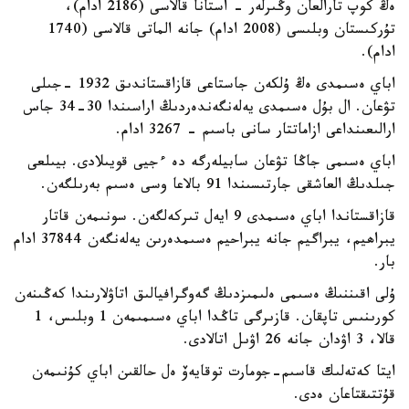
ەڭ كوپ تارالعان وڭىرلەر - استانا قالاسى (2186 ادام)،
تۇركىستان وبلىسى (2008 ادام) جانە الماتى قالاسى (1740
ادام).
اباي ەسىمدى ەڭ ۇلكەن جاستاعى قازاقستاندىق 1932 -جىلى
تۋعان. ال بۇل ەسىمدى يەلەنگەندەردىڭ اراسىندا 30-34 جاس
ارالىعىنداعى ازاماتتار سانى باسىم - 3267 ادام.
اباي ەسىمى جاڭا تۋعان سابيلەرگە دە ءجيى قويىلادى. بيىلعى
جىلدىڭ العاشقى جارتىسىندا 91 بالاعا وسى ەسىم بەرىلگەن.
قازاقستاندا اباي ەسىمدى 9 ايەل تىركەلگەن. سونىمەن قاتار
يبراھيم، يبراگيم جانە يبراحيم ەسىمدەرىن يەلەنگەن 37844 ادام
بار.
ۇلى اقىننىڭ ەسىمى ەلىمىزدىڭ گەوگرافيالىق اتاۋلارىندا كەڭىنەن
كورىنىس تاپقان. قازىرگى تاڭدا اباي ەسىمىمەن 1 وبلىس، 1
قالا، 3 اۋدان جانە 26 اۋىل اتالادى.
ايتا كەتەلىك قاسىم-جومارت توقايەۆ ەل حالقىن اباي كۇنىمەن
قۇتتىقتاعان ەدى.