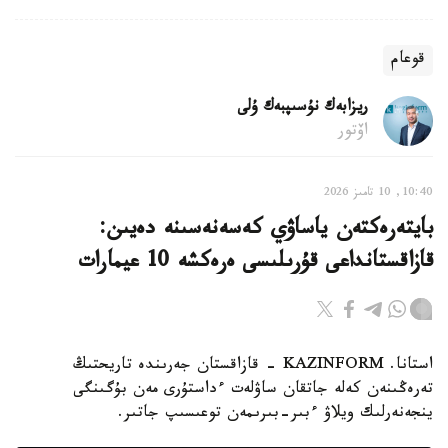
قوعام
ريزابەك نۇسىپبەك ۇلى
اۆتور
10:40, 10 تامىز 2026
بايتەرەكتەن ياساۋي كەسەنەسىنە دەيىن:
قازاقستانداعى قۇرىلىسى ەرەكشە 10 عيمارات
استانا. KAZINFORM - قازاقستان جەرىندە تاريحتىڭ
تەرەڭىنەن كەلە جاتقان ساۋلەت ءداستۇرى مەن بۇگىنگى
ينجەنەرلىك ويلاۋ ءبىر-بىرىمەن توعىسىپ جاتىر.