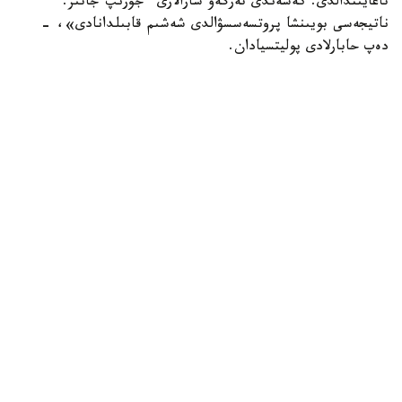
تاعايىندالدى. كەشەندى تەرگەۋ شارالارى ءجۇرىپ جاتىر.
ناتيجەسى بويىنشا پروتسەسسۋالدى شەشىم قابىلدانادى»، -
دەپ حابارلادى پوليتسيادان.