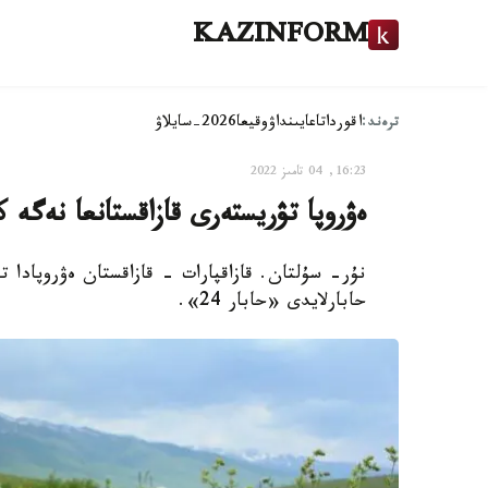
KAZINFORM
ترەند:
اقوردا
تاعايىنداۋ
وقيعا
2026-سايلاۋ
16:23, 04 تامىز 2022
ەۋروپا تۋريستەرى قازاقستانعا نەگە 
نۇر- سۇلتان. قازاقپارات - قازاقستان ەۋروپادا ت
حابارلايدى «حابار 24».