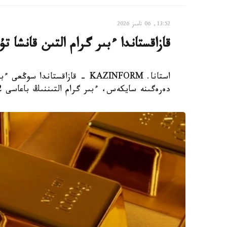
13:52, 06 تامىز 2026
قازاقستاندا ءبىر گرام التىن قانشا تۇ
دەرەگىنە سايكەس، ءبىر گرام التىننىڭ باعاسى 61444,62 تەڭگە بولدى.