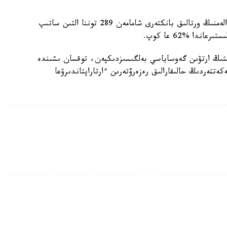
جالپى العاندا، ءساۋىر مەن ماۋسىم ايلارى ارالىعىندا الەمنىڭ ورتالىق بانكتەرى شامامەن 289 توننا التىن ساتىپ
ا %62 عا كوپ.
ستىڭ ارتۋىن گەوساياسي بەلگىسىزدىكپەن، توقسان ىشىندە
ەتتەردىڭ حالىقارالىق رەزەرۆتەرىن ءارتاراپتاندىرۋعا