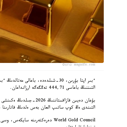
Фото: magnific.com
التىننىڭ باعاسى 444,71 تەڭگەگە ارزانداعان.
بۇعان دەيىن قازاقستاننىڭ 
التىندى ەڭ كوپ ساتىپ العان بەس ەلدىڭ قاتارىنا ەن