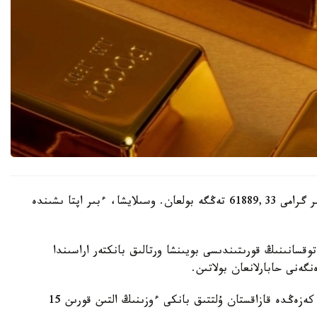
ءبىر اپتا بۇرىن، 30-شىلدەدە، باعالى مەتالدىڭ ءبىر گرامى 61889,33 تەڭگە بولعان. وسىلايشا، ءبىر اپتا ىشىندە
2026-جىلدىڭ ەكىنشى توقسانىنىڭ قورىتىندىسى بويىنشا ورتالىق بانكتەر اراسىندا
گەنى حابارلانعان بولاتىن.
World Gold Council دەرەكتەرىنە سايكەس، وسى كەزەڭدە قازاقستان ۇلتتىق بانكى ءوزىنىڭ التىن قورىن 15