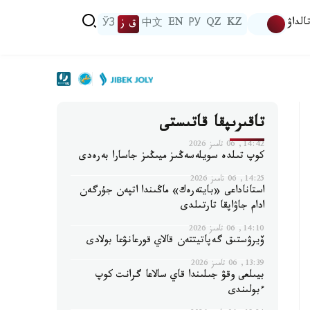
الداۋ
KZ
QZ
РУ
EN
中文
ق ز
ЎЗ
تاقىرىپقا قاتىستى
14:42, 06 تامىز 2026
كوپ تىلدە سويلەسەڭىز ميىڭىز جاسارا بەرەدى
14:25, 06 تامىز 2026
استاناداعى «بايتەرەك» ماڭىندا اتپەن جۇرگەن
ادام جاۋاپقا تارتىلدى
14:10, 06 تامىز 2026
ۆيرۋستىق گەپاتيتتەن قالاي قورعانۋعا بولادى
13:39, 06 تامىز 2026
بيىلعى وقۋ جىلىندا قاي سالاعا گرانت كوپ
ءبولىندى