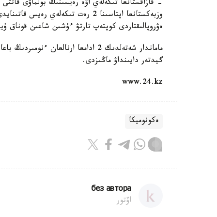
- قازاقستانعا تىكەلەي اۋە رەيسىنىڭ بولماۋى قاتتى
وزبەكستانعا اپتاسىنا 2 رەت تىكەلەي ر
ەۋروپالىقتاردى كوپتەپ تارتۋ ءۇشىن شاعىن قوناق ۇي
گيدتەر دايىنداۋ ماڭىزدى.
www.24.kz
ەكونوميكا
без автора
اۆتور