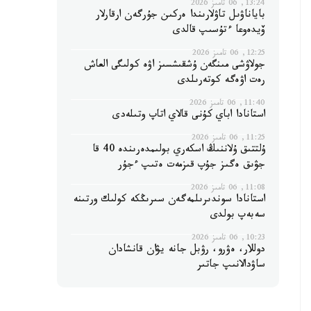
13:24, 06 تامىز 2026
باياناۋىل تاۋلارىندا ەركىن جۇرگەن ارقارلار
ۆيدەوعا ءتۇسىپ قالدى
12:25, 06 تامىز 2026
جولاۋشى مىنگەن ۇشقىشسىز اۋە كولىگى العاش
رەت اۋەگە كوتەرىلدى
11:40, 06 تامىز 2026
استانادا اباي كۇنى قالاي اتاپ وتىلەدى
11:25, 06 تامىز 2026
ۇلتتىق ۇلاننىڭ اسكەري بولىمدەرىندە 40 قا
جۋىق ەگىز جۇپ قىزمەت ەتىپ ءجۇر
11:08, 06 تامىز 2026
استانادا سوندىرىلمەگەن سىرىڭكە كولىك ورتىنە
سەبەپ بولدى
10:23, 06 تامىز 2026
دوللار، ەۋرو، رۋبل جانە يۋان قانشادان
ساۋدالانىپ جاتىر