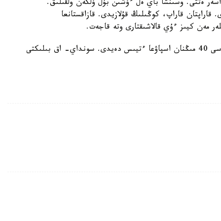
 اسەر ەتتى. وسىنشا باي ەل ءۇشىن بۇل ۇلكەن ولقىلىق.
ەيس قاتىنايدى. قاراپتان قاراپ، كوڭىلىڭ قۇلازيدى. قازاقستانعا
لەر مەن كيىز ءۇي قالاشىقتارى وتە قاجەت.
ماماندار شەتەلدىك 2 ادامعا ارنالعان ءنومىردىڭ باعاسى 40 مىڭنان اسپاۋعا ءتيىس دەيدى. سونداي- اق بىلىكتى