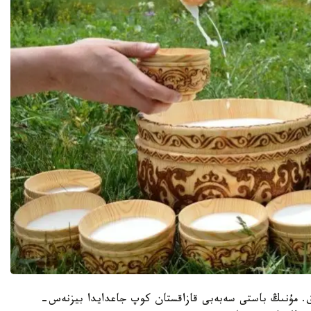
جوق. مۇنىڭ باستى سەبەبى قازاقستان كوپ جاعدايدا بيزنەس-