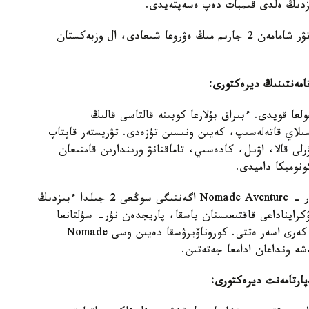
بىزدىڭ ەلدى قىمبات دەپ ەسەپتەيدى.
ءبىر فرانسۋز ءتۋريسى ءۇشىن قازاقستانعا 2 اپتالىق تۋر شامامەن 2 جارىم مىڭ ەۋروعا شىعادى، ال وزبەكستان
عا قويدى. ءبىراق بۇلارعا كوبىنە قالتاسى قالىڭ
ىلاي قاتەلەسىپ، كەيىن ونىسىن تۇزەدى. تۋريستەر قاپتاپ
رلى قالا، اۋىل، كادەسىي، تاماقتانۋ ورىندارىن قامتىعان
نوميكا داميدى.
فرانسياداعى ورتالىق ازيا بويىنشا ەڭ ءىرى تۋروپەراتور - Nomade Aventure اگەنتىگى سوڭعى 2 جىلدا ءبىزدىڭ
كرايناداعى قاقتىعىستان باسقا، پاريجدەن نۇر- سۇلتانعا
تىكەلەي قاتىنايتىن اۋە رەيسىنىڭ الىنىپ تاستاۋى دا كەرى اسەر ەتتى. كوروناۆيرۋسقا دەيىن وسى Nomade