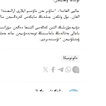
تونناعا ۇلعايتقان.
العان. بۇل وتكەن جىلدىڭ سايكەس كەزەڭىمەن سالىستىرعاند
دۇنيەجۇزىلىك التىن كەڭەسى التىنعا دەگەن سۇرانى
باعالى مەتالدىڭ باعاسىنىڭ تومەندەۋىمەن جانە مەملەك
ۇمتىلۋىمەن ءتۇسىندىردى.
ەكونوميكا
ريزابەك نۇسىپبەك ۇلى
اۆتور