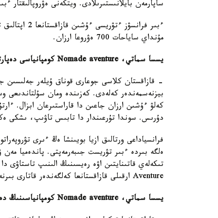
ساپارمەن بايلانىستىرىلادى. ويتكەنى ەۋروپالىقتار ء
مۇنداي ساياحات 700 ەۋروعا ارزان.
يسسا سماتي، Nomade aventure كومپانياسى دەپارتامەنتىنىڭ ديرەكتورى:
- قازاقستان كلاسى جوعارى قوناق ۇيلەر جەلىسىن جول
بيزنەسمەندەر كەلەدى. كەزىندە ومان سۇلتاندىعى وس
كەلۋ ءۇشىن ارزان جاعىن دا قاراستىرعان ابزال. ءارتۇ
دۇرىس. سوندا تۇرعىندار دا تابىس تاۋىپ، ىشكى ەكو
ەلگە بىردە ءبىر تۋريست جىبەرمەپتى. پاندەميا مەن ۋ
Aventure ارقىلى قازاقستانعا كەلگەندەر قاتارى بىرنەشە ونداعان ادامعا جەتەتىن.
يسسا سماتي، Nomade aventure كومپانياسىنىڭ دەپارتامەنت ديرەكتورى: