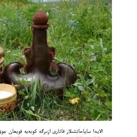
الايدا ساياحاتشىلار قاتارى ازىرگە كوبەيە قويعان 