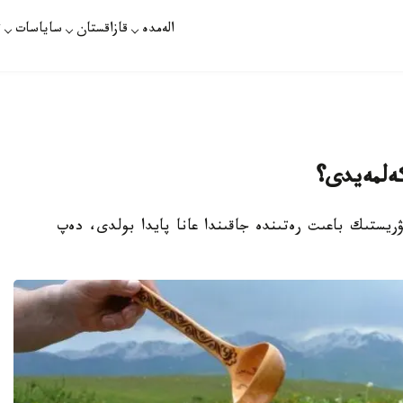
الەمدە
قازاقستان
ساياسات
ت
كەلمەيدى؟
ۋريستىك باعىت رەتىندە جاقىندا عانا پايدا بولدى، دەپ