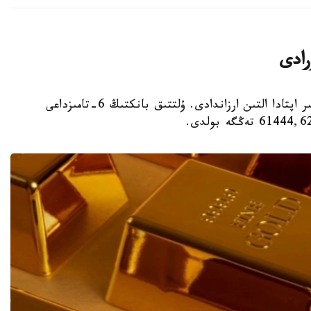
رادى
استانا. KAZINFORM - قازاقستاندا سوڭعى ءبىر اپتادا التىن ارزاندادى. ۇلتتىق بانكتىڭ 6-تامىزداعى