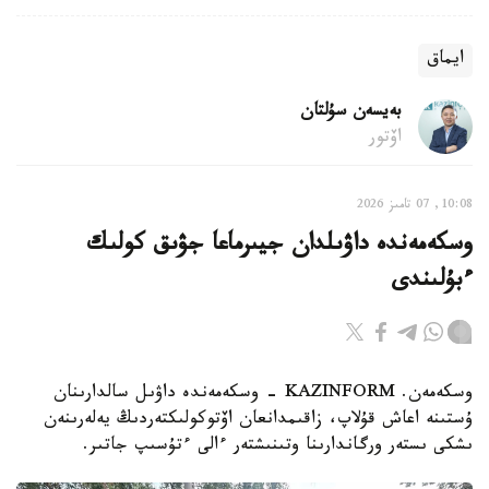
ايماق
بەيسەن سۇلتان
اۆتور
10:08, 07 تامىز 2026
وسكەمەندە داۋىلدان جيىرماعا جۋىق كولىك
ءبۇلىندى
وسكەمەن. KAZINFORM - وسكەمەندە داۋىل سالدارىنان
ۇستىنە اعاش قۇلاپ، زاقىمدانعان اۆتوكولىكتەردىڭ يەلەرىنەن
ىشكى ىستەر ورگاندارىنا وتىنىشتەر ءالى ءتۇسىپ جاتىر.