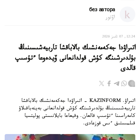
без автора
اۆتور
12:24, 07 تامىز 2026
اتىراۋدا جەكەمەنشىك بالاباقشا تاربيەشىسىنىڭ
بۇلدىرشىنگە كۇش قولدانعانى ۆيدەوعا ءتۇسىپ
قالدى
اتىراۋ. KAZINFORM - اتىراۋدا جەكەمەنشىك بالاباقشا
تاربيەشىسىنىڭ بۇلدىرشىنگە كۇش قولدانعانى بەينەباقىلاۋ
كامەراسىنا ءتۇسىپ قالعان. وقيعاعا بايلانىستى پوليتسيا
قىلمىستىق ءىس قوزعادى.