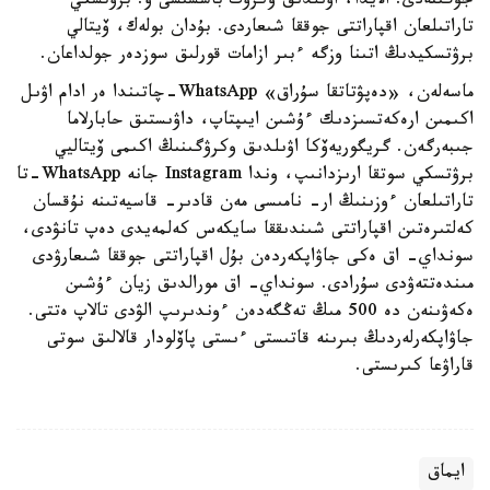
جۇگىنەدى. الايدا، اۋىلدىق وكرۋگ باسشىسى ۆ. برۋتسكي
تاراتىلعان اقپاراتتى جوققا شىعاردى. بۇدان بولەك، ۆيتالي
برۋتسكيدىڭ اتىنا وزگە ءبىر ازامات قورلىق سوزدەر جولداعان.
ماسەلەن، «دەپۋتاتقا سۇراق» WhatsApp-چاتىندا ەر ادام اۋىل
اكىمىن ارەكەتسىزدىك ءۇشىن ايىپتاپ، داۋىستىق حابارلاما
جىبەرگەن. گريگوريەۆكا اۋىلدىق وكرۋگىنىڭ اكىمى ۆيتاليي
برۋتسكي سوتقا ارىزدانىپ، وندا Instagram جانە WhatsApp-تا
تاراتىلعان ءوزىنىڭ ار- نامىسى مەن قادىر- قاسيەتىنە نۇقسان
كەلتىرەتىن اقپاراتتى شىندىققا سايكەس كەلمەيدى دەپ تانۋدى،
سونداي- اق ەكى جاۋاپكەردەن بۇل اقپاراتتى جوققا شىعارۋدى
مىندەتتەۋدى سۇرادى. سونداي- اق مورالدىق زيان ءۇشىن
ەكەۋىنەن دە 500 مىڭ تەڭگەدەن ءوندىرىپ الۋدى تالاپ ەتتى.
جاۋاپكەرلەردىڭ بىرىنە قاتىستى ءىستى پاۆلودار قالالىق سوتى
قاراۋعا كىرىستى.
ايماق