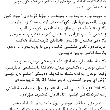
كىشكەنتايدىڭ اناسى مۇنداي ارەكەتتەر بىرنەشە كۇن بويى
قايتالانعانىن ايتادى.
- دۇيسەنبى، سارسەنبى، بەيسەنبى، جۇما كۇندەرى ءتورت كۇن
بويى بالامدى قورلاعان. كورگەنىمدى ايتىپ جەتكىزە المايمىن.
بالا ۇيىقتاماسا، قولىن جاۋىپ تاستايدى. كورپەنى الىپ،
ۇستىنەن باسىپ تۇرادى. شايقاعان كەزدە لاقتىرىپ جىبەرەدى.
بالا ەكى بەتىمەن قۇلايدى. قايتادان تاربيەشىنىڭ ەتەگىنە
جارماسادى. تاماق ىشكىسى كەلسە، ونى دا بەرمەيدى، - دەدى
بالانىڭ اناسى جازيرا عابيدەن.
بالانىڭ جاقىندارىنىڭ ايتۋىنشا، تاربيەشى بۇعان دەيىن دە
ءىستى بولعان. دەگەنمەن بۇدان بالاباقشا باسشىلىعى حابارسىز.
وقيعا بولعان جەكەمەنشىك مەكتەپكە دەيىنگى ءبىلىم بەرۋ ۇيىمى
ءۇش اي بۇرىن اشىلعان. قازىر مۇندا 24 بالا تاربيەلەنەدى.
بالاباقشا قۇرىلتايشىسى ناعيما امانقوسوۆا بۇل جاعدايدىڭ العاش
رەت تىركەلگەنىن ايتىپ، اتا-انادان كەشىرىم سۇرادى.
- ءبىز مۇنى بىلگەن جوقپىز. بۇل جاعدايدى اتا-اناسىمەن
بىرگە بىلدىك. تاربيەشىنىڭ ۇيىنە بارىپ سويلەستىك، ءبىراق