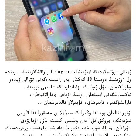
ۆيتالي برۋتسكيدىڭ ايتۋىنشا، Instagram پاراقشالارىنىڭ بىرىندە
ول ءوزىنىڭ دوسىنا 18 گەكتار جەر راسىمدەگەنى تۋرالى ۆيدەو
جاريالانعان. بۇل ۋچاسكە ازاماتتاردىڭ شاعىمى بويىنشا
تەكسەرىلگەنى ايتىلعان. ونىڭ اۋماعى «تازالانباعان،
قازانشۇڭقىر، قابىرشاق، قۇبىرلار قالدىرىلعان».
اۆتور اتالعان پوستقا وڭىرلىك سىبايلاس جەمقورلىققا قارسى
قىزمەتكە، پروكۋراتۋرا مەن وبلىس اكىمىنە نازار اۋدارۋدى
سۇراعان. ونىڭ سوزىنشە، ەگەر ماسەلە شەشىلمەسە، پرەزيدەنتكە