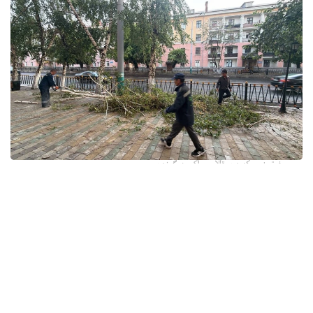
فوتو: وسكەمەن قالاسى اكىمدىگىنەن
قالا اكىمدىگىنىڭ مالىمەتىنشە، داۋىل كەزىندە ورتالىق
كوشەلەردە جەل 15 اعاشتى قۇلاتقان. ولاردىڭ ءبىرقاتارى جول
جيەگىندە تۇرعان اۆتوكولىكتەردىڭ ۇستىنە قۇلادى.
- قازىرگى ۋاقىتتا پوليتسياعا اعاشتاردىڭ قۇلاۋى سالدارىنان
كولىكتەرى زاقىمدانعان 17 اۆتوكولىك يەسىنەن ارىز ءتۇستى، -
دەپ حابارلادى شقو پوليتسيا دەپارتامەنتىنىڭ باسپا ءسوز