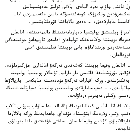
ول ناقتى جاۋاپ بەرە المادى. بالانى تولىق مەديتسينالىق
تەكسەرۋدەن وتكىزۋگە كومەكتەسۋگە دايىن ەكەنىمىزدى اتا-
اناسىنا حابارلادىق، - دەدى بالاباقشا قۇرىلتايشىسى.
اتىراۋ وبلىستىق پوليتسيا دەپارتامەنتىنىڭ مالىمەتىنشە، اتالعان
دەرەك بويىنشا «كامەلەتكە تولماعان ادامدى تاربيەلەۋ جونىندەگى
مىندەتتەردى ورىنداماۋ» بابى بويىنشا قىلمىستىق ءىس
قوزعالعان.
- اتالعان وقيعا بويىنشا كەشەندى تەرگەۋ امالدارى جۇرگىزىلۋدە.
قۇقىق بۇزۋشىلىققا قاتىسى بار بارلىق تۇلعالار پوليتسيا بولىمىنە
جەتكىزىلدى. وزگە اقپارات تەرگەۋ مۇددەسىنە سايكەس جاريالاۋعا
جاتپايدى، - دەپ حابارلادى وبلىستىق پوليتسيا دەپارتامەنتىنىڭ
رەسمي وكىلى مەيىرىم ەرداۋلەت.
بالانىڭ اتا-اناسى كىنالىلەردىڭ زاڭ الدىندا جاۋاپ بەرۋىن تالاپ
ەتىپ وتىر. ولاردىڭ ايتۋىنشا، مۇنداي جاعدايدىڭ وزگە بالالارعا
قايتالانباۋى ءۇشىن وقيعاعا جان-جاقتى قۇقىقتىق باعا بەرىلۋى
قاجەت.