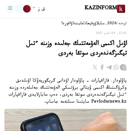
KAZINFORM
ق ز
ترەند:
2026-سايلاۋ
وقيعا
تاعايىنداۋ
اقوردا
12:02, 04 تامىز 2022
اۋىل اكىمى الەۋمەتتىك جەلىدە وزىنە ءتىل
تيگىزگەندەردى سوتقا بەردى
پاۆلودار. قازاقپارات - پاۆلودار اۋدانى گريگوريەۆكا اۋىلدىق
وكرۋگىنىڭ اكىمى ۆيتالي برۋتسكي الەۋمەتتىك جەلىلەردە وزىنە
ءتىل تيگىزگەندەردى سوتقا بەردى، دەپ حابارلايدى قازاقپارات
Pavlodarnews.kz سايتىنا سىلتەمە جاساپ.