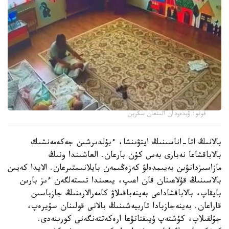
فوتو: ۆيدەودان الىنعان سكرين
بالانىڭ اتا-اناسىنىڭ ايتۋىنشا، ءبۇلدىرشىن جەكەمەنشىك
بالاباقشاعا نەبارى بەس كۇن بارعان. العاشىندا ونىڭ
مازاسىزدانۋىن بەيىمدەلۋ كەزەڭىمەن بايلانىستىرعان. الايدا كەيىن
بالاسىنىڭ قۇلاعىنان قان اعىپ، يىعىندا تىستەلگەن ءىز بارىن
بايقاپ، بالاباقشاداعى بەينەباقىلاۋ كامەرالارىنىڭ جازباسىن
قاراعان. بەينەجازبادا تاربيەشىنىڭ بالانى قولىنان سۇيرەپ،
جۇلقىلاپ، كۇشتەپ ۇيىقتاتۋعا ارەكەتتەنگەنى كورىنەدى.