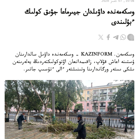
10:08, 07 تامىز 2026
وسكەمەندە داۋىلدان جيىرماعا جۋىق كولىك
ءبۇلىندى
وسكەمەن. KAZINFORM - وسكەمەندە داۋىل سالدارىنان
ۇستىنە اعاش قۇلاپ، زاقىمدانعان اۆتوكولىكتەردىڭ يەلەرىنەن
ىشكى ىستەر ورگاندارىنا وتىنىشتەر ءالى ءتۇسىپ جاتىر.