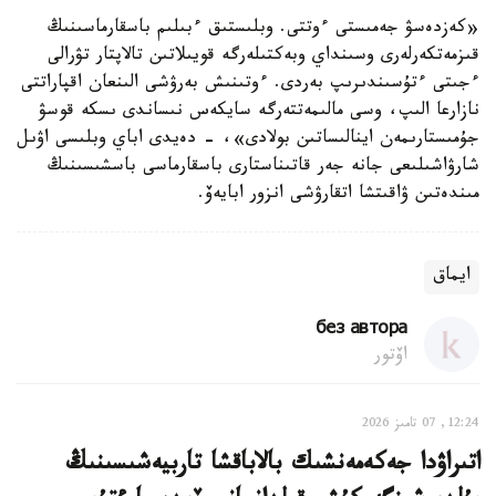
«كەزدەسۋ جەمىستى ءوتتى. وبلىستىق ءبىلىم باسقارماسىنىڭ
قىزمەتكەرلەرى وسىنداي وبەكتىلەرگە قويىلاتىن تالاپتار تۋرالى
ءجىتى ءتۇسىندىرىپ بەردى. ءوتىنىش بەرۋشى الىنعان اقپاراتتى
نازارعا الىپ، وسى مالىمەتتەرگە سايكەس نىساندى ىسكە قوسۋ
جۇمىستارىمەن اينالىساتىن بولادى»، - دەيدى اباي وبلىسى اۋىل
شارۋاشىلىعى جانە جەر قاتىناستارى باسقارماسى باسشىسىنىڭ
مىندەتىن ۋاقىتشا اتقارۋشى انزور ابايەۆ.
ايماق
без автора
اۆتور
12:24, 07 تامىز 2026
اتىراۋدا جەكەمەنشىك بالاباقشا تاربيەشىسىنىڭ