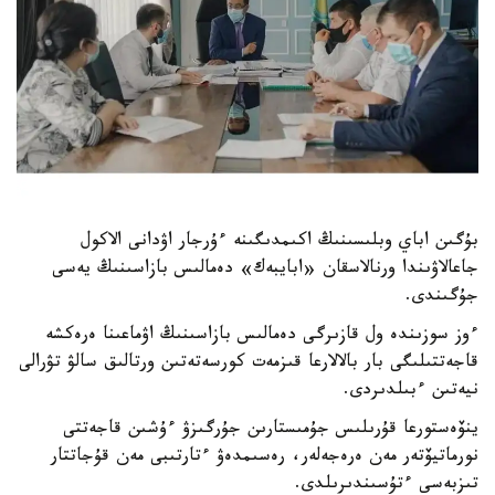
بۇگىن اباي وبلىسىنىڭ اكىمدىگىنە ءۇرجار اۋدانى الاكول
جاعالاۋىندا ورنالاسقان «ابايبەك» دەمالىس بازاسىنىڭ يەسى
جۇگىندى.
ءوز سوزىندە ول قازىرگى دەمالىس بازاسىنىڭ اۋماعىنا ەرەكشە
قاجەتتىلىگى بار بالالارعا قىزمەت كورسەتەتىن ورتالىق سالۋ تۋرالى
نيەتىن ءبىلدىردى.
ينۆەستورعا قۇرىلىس جۇمىستارىن جۇرگىزۋ ءۇشىن قاجەتتى
نورماتيۆتەر مەن ەرەجەلەر، رەسىمدەۋ ءتارتىبى مەن قۇجاتتار
تىزبەسى ءتۇسىندىرىلدى.