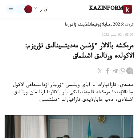
KAZINFORM
ق ز
ترەند:
2026-سايلاۋ
وقيعا
تاعايىنداۋ
اقوردا
08:57, 02 تامىز 2022
ەرەكشە بالالار ءۇشىن مەديتسينالىق تۋريزم:
الاكولدە ورتالىق اشىلماق
سەمەي. قازاقپارات - اباي وبلىسى ءۇرجار اۋدانىنداعى الاكول
جاعالاۋىندا ەرەكشە قاجەتتىلىگى بار بالالارعا ارنالعان ورتالىق
اشىلادى، دەپ حابارلايدى قازاقپارات ءتىلشىسى.