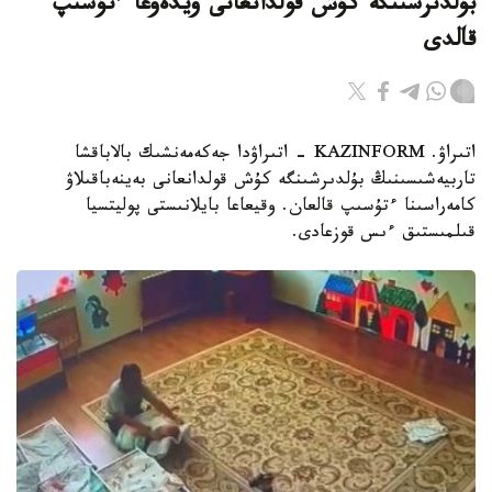
بۇلدىرشىنگە كۇش قولدانعانى ۆيدەوعا ءتۇسىپ
قالدى
اتىراۋ. KAZINFORM - اتىراۋدا جەكەمەنشىك بالاباقشا
تاربيەشىسىنىڭ بۇلدىرشىنگە كۇش قولدانعانى بەينەباقىلاۋ
كامەراسىنا ءتۇسىپ قالعان. وقيعاعا بايلانىستى پوليتسيا
قىلمىستىق ءىس قوزعادى.