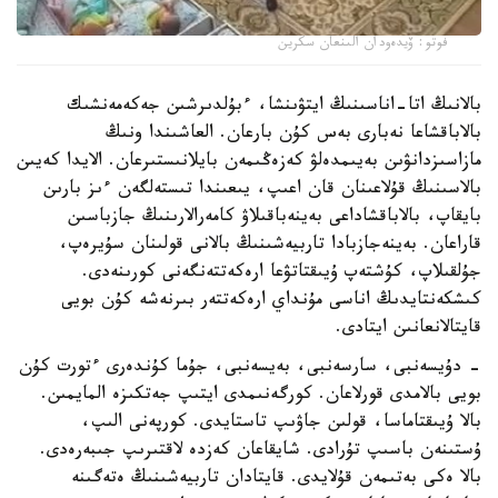
فوتو: ۆيدەودان الىنعان سكرين
بالانىڭ اتا-اناسىنىڭ ايتۋىنشا، ءبۇلدىرشىن جەكەمەنشىك
بالاباقشاعا نەبارى بەس كۇن بارعان. العاشىندا ونىڭ
مازاسىزدانۋىن بەيىمدەلۋ كەزەڭىمەن بايلانىستىرعان. الايدا كەيىن
بالاسىنىڭ قۇلاعىنان قان اعىپ، يىعىندا تىستەلگەن ءىز بارىن
بايقاپ، بالاباقشاداعى بەينەباقىلاۋ كامەرالارىنىڭ جازباسىن
قاراعان. بەينەجازبادا تاربيەشىنىڭ بالانى قولىنان سۇيرەپ،
جۇلقىلاپ، كۇشتەپ ۇيىقتاتۋعا ارەكەتتەنگەنى كورىنەدى.
كىشكەنتايدىڭ اناسى مۇنداي ارەكەتتەر بىرنەشە كۇن بويى
قايتالانعانىن ايتادى.
- دۇيسەنبى، سارسەنبى، بەيسەنبى، جۇما كۇندەرى ءتورت كۇن
بويى بالامدى قورلاعان. كورگەنىمدى ايتىپ جەتكىزە المايمىن.
بالا ۇيىقتاماسا، قولىن جاۋىپ تاستايدى. كورپەنى الىپ،
ۇستىنەن باسىپ تۇرادى. شايقاعان كەزدە لاقتىرىپ جىبەرەدى.
بالا ەكى بەتىمەن قۇلايدى. قايتادان تاربيەشىنىڭ ەتەگىنە