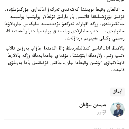
قوزعالعان.
- اتالعان وقيعا بويىنشا كەشەندى تەرگەۋ امالدارى جۇرگىزىلۋدە.
قۇقىق بۇزۋشىلىققا قاتىسى بار بارلىق تۇلعالار پوليتسيا بولىمىنە
جەتكىزىلدى. وزگە اقپارات تەرگەۋ مۇددەسىنە سايكەس جاريالاۋعا
جاتپايدى، - دەپ حابارلادى وبلىستىق پوليتسيا دەپارتامەنتىنىڭ
رەسمي وكىلى مەيىرىم ەرداۋلەت.
بالانىڭ اتا-اناسى كىنالىلەردىڭ زاڭ الدىندا جاۋاپ بەرۋىن تالاپ
ەتىپ وتىر. ولاردىڭ ايتۋىنشا، مۇنداي جاعدايدىڭ وزگە بالالارعا
قايتالانباۋى ءۇشىن وقيعاعا جان-جاقتى قۇقىقتىق باعا بەرىلۋى
قاجەت.
ايماق
بەيسەن سۇلتان
اۆتور