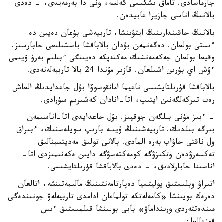
جارماسادى. تاماق ىشكىسى كەلسە، ونى دا بەرمەيدى، - دەدى
بالانىڭ اناسى جازيرا عابيدەن.
بالانىڭ جاقىندارىنىڭ ايتۋىنشا، تاربيەشى بۇعان دەيىن دە
ءىستى بولعان. دەگەنمەن بۇدان بالاباقشا باسشىلىعى حابارسىز.
وقيعا بولعان جەكەمەنشىك مەكتەپكە دەيىنگى ءبىلىم بەرۋ ۇيىمى
ءۇش اي بۇرىن اشىلعان. قازىر مۇندا 24 بالا تاربيەلەنەدى.
بالاباقشا قۇرىلتايشىسى ناعيما امانقوسوۆا بۇل جاعدايدىڭ العاش
رەت تىركەلگەنىن ايتىپ، اتا-انادان كەشىرىم سۇرادى.
- ءبىز مۇنى بىلگەن جوقپىز. بۇل جاعدايدى اتا-اناسىمەن
بىرگە بىلدىك. تاربيەشىنىڭ ۇيىنە بارىپ سويلەستىك، ءبىراق
ول ناقتى جاۋاپ بەرە المادى. بالانى تولىق مەديتسينالىق
تەكسەرۋدەن وتكىزۋگە كومەكتەسۋگە دايىن ەكەنىمىزدى اتا-
اناسىنا حابارلادىق، - دەدى بالاباقشا قۇرىلتايشىسى.
اتىراۋ وبلىستىق پوليتسيا دەپارتامەنتىنىڭ مالىمەتىنشە، اتالعان
دەرەك بويىنشا «كامەلەتكە تولماعان ادامدى تاربيەلەۋ جونىندەگى
مىندەتتەردى ورىنداماۋ» بابى بويىنشا قىلمىستىق ءىس