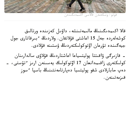
فوتو: وسكەمەن قالاسى اكىمدىگىنەن
قالا اكىمدىگىنىڭ مالىمەتىنشە، داۋىل كەزىندە ورتالىق
كوشەلەردە جەل 15 اعاشتى قۇلاتقان. ولاردىڭ ءبىرقاتارى جول
جيەگىندە تۇرعان اۆتوكولىكتەردىڭ ۇستىنە قۇلادى.
- قازىرگى ۋاقىتتا پوليتسياعا اعاشتاردىڭ قۇلاۋى سالدارىنان
كولىكتەرى زاقىمدانعان 17 اۆتوكولىك يەسىنەن ارىز ءتۇستى، -
دەپ حابارلادى شقو پوليتسيا دەپارتامەنتىنىڭ باسپا ءسوز
قىزمەتىنەن.
پوليتسياعا ءالى بارلىق زارداپ شەككەن كولىك يەلەرى جۇگىنىپ
ۇلگەرمەگەن بولۋى دا مۇمكىن.