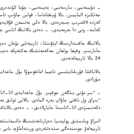
- دۇيسەنبى، سارسەنبى، بەيسەنبى، جۇما كۇندەرى ء
جەتكىزە المايمىن. بالا ۇيىقتاماسا، قولىن جاۋىپ ت
كەزدە لاقتىرىپ جىبەرەدى. بالا ەكى بەتىمەن قۇلايد
كەلسە، ونى دا بەرمەيدى، - دەدى بالانىڭ اناسى جا
بالانىڭ جاقىندارىنىڭ ايتۋىنشا، تاربيەشى بۇعان دە
حابارسىز. وقيعا بولعان جەكەمەنشىك مەكتەپكە دەيىن
24 بالا تاربيەلەنەدى.
بالاباقشا قۇرىلتايشىسى ناعيما امانقوسوۆا بۇل جاعد
سۇرادى.
- ءبىز مۇنى بىلگەن جوقپىز. بۇل جاعدايدى اتا-انا
ءبىراق ول ناقتى جاۋاپ بەرە المادى. بالانى تولىق 
ەكەنىمىزدى اتا-اناسىنا حابارلادىق، - دەدى بالاباق
اتىراۋ وبلىستىق پوليتسيا دەپارتامەنتىنىڭ مالىمەتىنش
تاربيەلەۋ جونىندەگى مىندەتتەردى ورىنداماۋ» بابى 