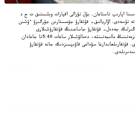
ىنا اپارىپ تاستاعان. بۇل تۋرالى اقپارات وبلىستىق ت ج د
زەكشى پۋلتىنە 1-تامىز كۇنى تاڭعى ساعات 5:15 تە تۇسەدى. اۆاريالىق- قۇتقارۋ جۇمىستارىن جۇرگىزۋ ءۇشىن
ڭىرلىك جەدەل- قۇتقارۋ جاساعىنىڭ قۇتقارۋشىلارى
جىبەرىلدى. جەتىسۋ وبلىستىق ت ج د باسپا ءسوز قىزمەتىنىڭ مالىمەتىنشە، دەمالۋشىلار ساعات 5:40تا جاعادان
دى. قۇتقارىلعاندارعا سۋداعى قاۋىپسىزدىك جانە قۇتقارۋ
ندىرىلدى.