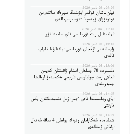
09:07, 05 تامىز 2026
تيان-شان قوڭىر ايۋىنىڭ سيرەك ساتتەرىن
فوتوتۇزاق ۆيدەوعا ءتۇسىرىپ الدى
11:42, 04 تامىز 2026
الماتىدا ل ر ت قۇرىلىسى قاي ساتىدا تۇر
15:42, 03 تامىز 2026
زايسانداعى اۋەجاي قۇرىلىسى اياقتالۋعا تاياپ
قالدى
15:06, 03 تامىز 2026
ەلىمىزدە 70 جىلدان استام ۋاقىتتان كەيىن
العاش رەت جولبارىس تاريحي مەكەندەۋ ارەالىنا
جىبەرىلدى
14:52, 03 تامىز 2026
اباي وبلىسىندا تاعى ءبىر اۋىل ىشىمدىكتەن باس
تارتتى
14:23, 03 تامىز 2026
شىلدەدە شەكارادان وتپەك بولعان 4 مىڭ شەتەل
ازاماتى ۇستالدى