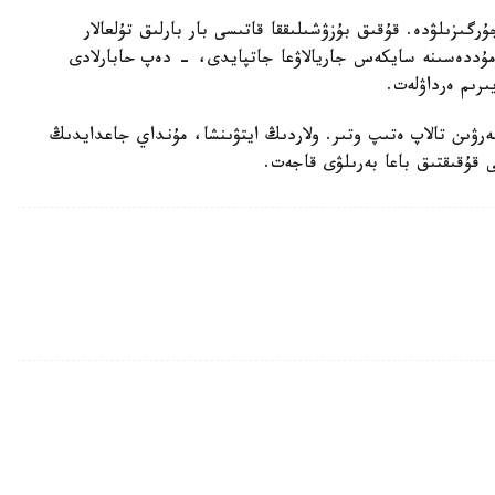
رگىزىلۋدە. قۇقىق بۇزۋشىلىققا قاتىسى بار بارلىق تۇلعالار
ۋ مۇددەسىنە سايكەس جاريالاۋعا جاتپايدى، - دەپ حابارلادى
ىرىم ەرداۋلەت.
بەرۋىن تالاپ ەتىپ وتىر. ولاردىڭ ايتۋىنشا، مۇنداي جاعدايدىڭ
ى قۇقىقتىق باعا بەرىلۋى قاجەت.