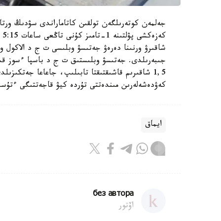
جەلمەن كوتەرىلگەن تولقىن كاتاماراندى سۋدىڭ ورتاس
كە
شاقىرۋ ورنىنا دەرەۋ جەتىسۋ وبلىسى ت ج د الاكول و
1,5 شاقىرىم قاشىقتىقتا تابىلىپ، جاعاعا جەتكىزىل
كەۋدەشەلەرىن مىندەتتى تۇردە كيۋ قاجەتتىگى ءتۇسى
ايماق
без автора
اۆتور