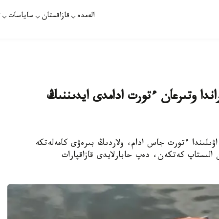
الەمدە
قازاقستان
ساياسات
ت
اندا وتىرعان ءتورت ادامدى ايدىننىڭ
اۋىلىندا ءتورت جاس ادام، ولاردىڭ بىرەۋى كامەلەتكە
 الىستاپ كەتكەن، دەپ حابارلايدى قازاقپارات