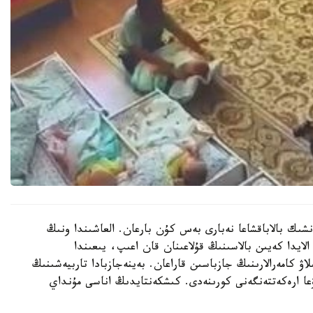
نشىك بالاباقشاعا نەبارى بەس كۇن بارعان. العاشىندا ونىڭ
الايدا كەيىن بالاسىنىڭ قۇلاعىنان قان اعىپ، يىعىندا
لاۋ كامەرالارىنىڭ جازباسىن قاراعان. بەينەجازبادا تاربيەشىنىڭ
عا ارەكەتتەنگەنى كورىنەدى. كىشكەنتايدىڭ اناسى مۇنداي