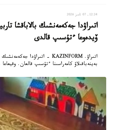
12:24, 07 تامىز 2026
اتىراۋدا جەكەمەنشىك بالاباقشا تار
ۆيدەوعا ءتۇسىپ قالدى
اتىراۋ. KAZINFORM - اتىراۋدا 
بەينەباقىلاۋ كامەراسىنا ءتۇسىپ قالعان. وقيعاعا