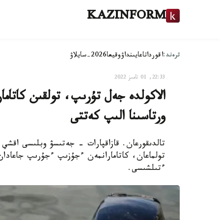
KAZINFORM
ترەند:
اقوردا
تاعايىنداۋ
وقيعا
2026-سايلاۋ
22:33, 01 تامىز 2022
الاكولدە جەل تۇرىپ، تولقىن كاتامار
ورتاسىنا الىپ كەتتى
تالدىقورعان. قازاقپارات - جەتىسۋ وبلىسى اقشي 
تولماعان، كاتامارانمەن ءجۇزىپ ءجۇرىپ جاعادان
ءتىلشىسى.