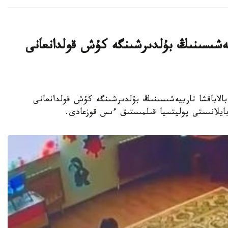
بيەشىسىنىڭ بۇلدىرشىنگە كۇش قولدانعانى
جەكەمەنشىك بالاباقشا تاربيەشىسىنىڭ بۇلدىرشىنگە كۇش قولدانعانى
 بايلانىستى پوليتسيا قىلمىستىق ءىس قوزعادى.