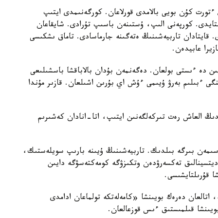
تورت كۇن بويى بالامدى قورلاعان. كورگەنىمدى ايتىپ
استايدى. كورپەنى الىپ، ۇستىنەن باسىپ تۇرادى. شايقاعان
ى. قايتادان تاربيەشىنىڭ ەتەگىنە جارماسادى. تاماق ىشكىسى
زيرا عابيدەن.
يىن دە ءىستى بولعان. دەگەنمەن بۇدان بالاباقشا باسشىلىعى
گى ءبىلىم بەرۋ ۇيىمى ءۇش اي بۇرىن اشىلعان. قازىر مۇندا
ايدىڭ العاش رەت تىركەلگەنىن ايتىپ، اتا-انادان كەشىرىم
سىمەن بىرگە بىلدىك. تاربيەشىنىڭ ۇيىنە بارىپ سويلەستىك،
مەديتسينالىق تەكسەرۋدەن وتكىزۋگە كومەكتەسۋگە دايىن
شا قۇرىلتايشىسى.
ە، اتالعان دەرەك بويىنشا «كامەلەتكە تولماعان ادامدى
بويىنشا قىلمىستىق ءىس قوزعالعان.