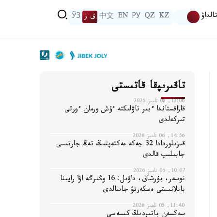
الداۋ
KZ
QZ
РУ
EN
中文
ق ز
ЎЗ
تاقىرىپقا قاتىستى
13:06, 08 تامىز 2026
قازاقستاندا ءبىر تاۋلىكتە ءۇش ورمان ءورتى
تىركەلدى
14:56, 06 تامىز 2026
قىزىلوردادا 32 جەكە مەكتەپتىڭ تەڭ جارتىسى
جابىلىپ قالدى
10:07, 06 تامىز 2026
نوسەر، بۇرشاق، داۋىل: 16 وڭىرگە اۋا رايىنا
بايلانىستى ەسكەرتۋ جاسالدى
11:40, 05 تامىز 2026
سەكسەن باتىردىڭ كىسەسى