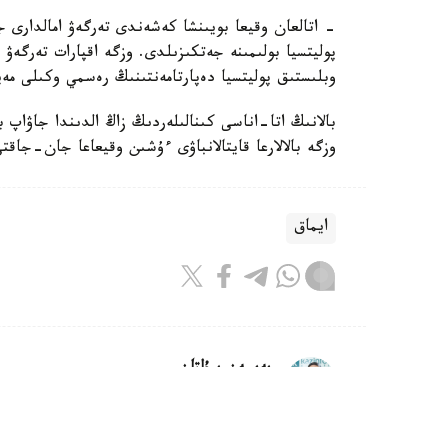
- اتالعان وقيعا بويىنشا كەشەندى تەرگەۋ امالدارى جۇ
پوليتسيا بولىمىنە جەتكىزىلدى. وزگە اقپارات تەرگە
وبلىستىق پوليتسيا دەپارتامەنتىنىڭ رەسمي وكىلى مەي
بالانىڭ اتا-اناسى كىنالىلەردىڭ زاڭ الدىندا جاۋاپ 
وزگە بالالارعا قايتالانباۋى ءۇشىن وقيعاعا جان-جاقت
ايماق
بەيسەن سۇلتان
اۆتور