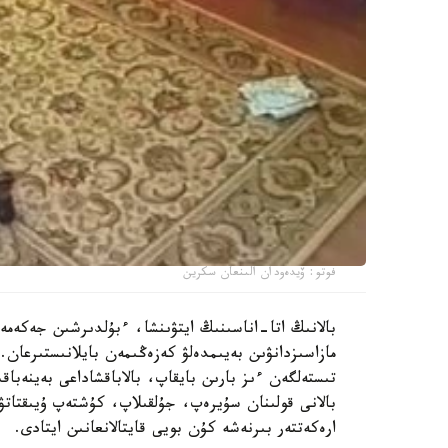
فوتو: ۆيدەودان الىنعان سكرين
بالانىڭ اتا-اناسىنىڭ ايتۋىنشا، ءبۇلدىرشىن جەكەمە
مازاسىزدانۋىن بەيىمدەلۋ كەزەڭىمەن بايلانىستىرعان. 
تىستەلگەن ءىز بارىن بايقاپ، بالاباقشاداعى بەينەباقى
بالانى قولىنان سۇيرەپ، جۇلقىلاپ، كۇشتەپ ۇيىقتاتۋ
ارەكەتتەر بىرنەشە كۇن بويى قايتالانعانىن ايتادى.