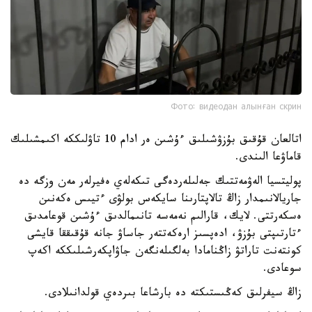
Фото: видеодан алынған скрин
اتالعان قۇقىق بۇزۋشىلىق ءۇشىن ەر ادام 10 تاۋلىككە اكىمشىلىك
قاماۋعا الىندى.
پوليتسيا الەۋمەتتىك جەلىلەردەگى تىكەلەي ەفيرلەر مەن وزگە دە
جاريالانىمدار زاڭ تالاپتارىنا سايكەس بولۋى ءتيىس ەكەنىن
ەسكەرتتى. لايك، قارالىم نەمەسە تانىمالدىق ءۇشىن قوعامدىق
ءتارتىپتى بۇزۋ، ادەپسىز ارەكەتتەر جاساۋ جانە قۇقىققا قايشى
كونتەنت تاراتۋ زاڭنامادا بەلگىلەنگەن جاۋاپكەرشىلىككە اكەپ
سوعادى.
زاڭ سيفرلىق كەڭىستىكتە دە بارشاعا بىردەي قولدانىلادى.