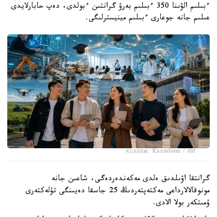
ءبىلىم الۋىنا 350 ءبىلىم بەرۋ گرانتىن ءبولدى، دەپ حابارلايدى
عىلىم جانە جوعارى ءبىلىم مينيسترلىگى.
Коллаж: Kazinform / ИИ
گرانتقا اۋىلدىق ەلدى مەكەندەردەگى، شاعىن جانە
مونوقالالارداعى مەكتەپتەردىڭ 25 جاسقا دەيىنگى تۇلەكتەرى
ۇمىتكەر بولا الادى.