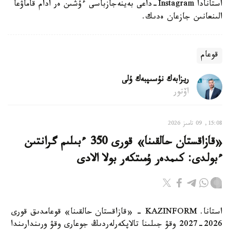
استانادا Instagram-داعى بەينەجازباسى ءۇشىن ەر ادام قاماۋعا
الىنعانىن جازعان ەدىك.
قوعام
ريزابەك نۇسىپبەك ۇلى
اۆتور
15:08, 09 تامىز 2026
«قازاقستان حالقىنا» قورى 350 ءبىلىم گرانتىن
ءبولدى: كىمدەر ۇمىتكەر بولا الادى
استانا. KAZINFORM - «قازاقستان حالقىنا» قوعامدىق قورى
2026-2027 وقۋ جىلىنا تالاپكەرلەردىڭ جوعارى وقۋ ورىندارىندا