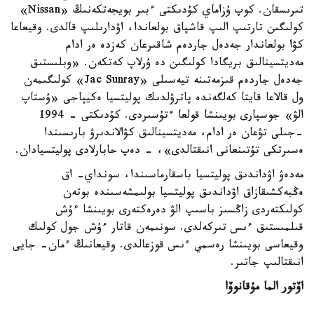
تىرىسقان. كوپ ۇزاماي كۇدىكتى ءبىر بويجەتكەنىڭ «Nissan»
كولىگىن تارتىپ الىپ قاشپاق بولعاندا، اۋدارىلىپ قالدى. وقيعاعا
كۋا بولعاندار جەدەل جاردەم شاقىرعان كەزدە ەر ادام
مەديتسينالىق بريگادا كولىگىن دە ۇرلاپ كەتكەن. «وبلىستىق
جەدەل جاردەم قىزمەتىنە تيەسىلى «Jac Sunray» كولىگىمەن
ول قالاعا قايتا كەلگەندە پاترۋلدىك پوليتسيا ەكيپاجى «ۇستاپ
الۋ» جوسپارى بويىنشا قولعا ءتۇسىردى. كۇدىكتى - 1994
-جىلى تۋعان ەر ادام، مەديتسينالىق كۋالاندىرۋ بارىسىندا
ەسىرتكى تۇتىنعانى انىقتالدى»، - دەپ حابارلادى پوليتسيادان.
مەدەۋ اۋداندىق پوليتسيا باسقارماسىندا، سونداي- اق
ەڭبەكشىقازاق اۋداندىق پوليتسيا بولىمشەسىندە بوتەن
كولىكتەردى زاڭسىز باسىپ الۋ دەرەكتەرى بويىنشا ءۇش
قىلمىستىق ءىس تىركەلدى. سونىمەن قاتار ءۇش جول كولىك
وقيعاسى بويىنشا رەسمي ءىس قوزعالدى. وقيعانىڭ ءمان- جايى
انىقتالىپ جاتىر.
اۆتور الما مۇقانوۆا