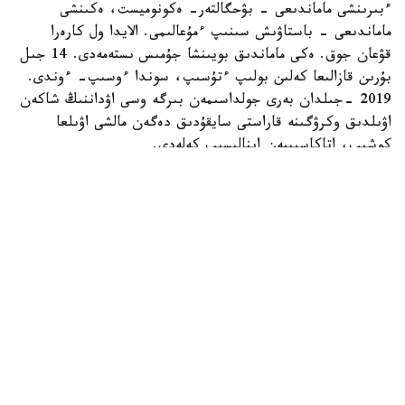
ءبىرىنشى ماماندىعى - بۋحگالتەر- ەكونوميست، ەكىنشى
ماماندىعى - باستاۋىش سىنىپ ءمۇعالىمى. الايدا ول كارەرا
قۋعان جوق. ەكى ماماندىق بويىنشا جۇمىس ىستەمەدى. 14 جىل
بۇرىن قازالىعا كەلىن بولىپ ءتۇسىپ، سوندا ءوسىپ- ءوندى.
2019 -جىلدان بەرى جولداسىمەن بىرگە وسى اۋداننىڭ شاكەن
اۋىلدىق وكرۋگىنە قاراستى سايقۇدىق دەگەن مالشى اۋىلعا
كوشىپ، اتاكاسىپپەن اينالىسىپ كەلەدى.
- اۋەلگى كەزدە ءشوپ شاۋىپ، ونى ساتىپ كۇنەلتتىك. كەيىن
جەر الىپ، قوي، سيىر، جىلقى باسىن كوبەيتتىك. تۇيە
شارۋاشىلىعىنا دەن قويعالى بەس جىلعا جۋىقتادى. كاسىبىمىز
ەكى باس تۇيە ساتىپ الۋدان باستالدى. ءوزىم بالا كۇنىمنەن بۇل
تۇلىكتى كورىپ وسكەنمىن، اكەم اسىرادى. سوندىقتان ماعان
تاڭسىق بولعان جوق. 5 جىلدا 50 گە جۋىق تۇيە جيناپپىز، -
دەدى تاڭشولپان فايزراحمانوۆا.
ويسىلقارا تۇقىمى ەكى جىلدا ءبىر تۋادى، بۇل قورادا جىل سايىن
8-9 شاقتى بوتا دۇنيەگە كەلەدى. كەيىپكەرىمىز كۇندەلىكتى 5
تۇيە ساۋىپ، ودان 10 ليتردەي ءسۇت الادى. ساۋىن تۇيەلەرگە