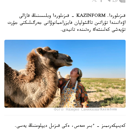
قىزىلوردا. KAZINFORM - قىزىلوردا وبلىسىنىڭ قازالى
اۋدانىندا تۇراتىن تاڭشولپان فايزراحمانوۆانى جەرگىلىكتى جۇرت
تۇيەشى كەلىنشەك رەتىندە تانيدى.
Фото: Назерке Саниязова/Kazinform
كەيىپكەرىمىز - ءبىر ەمەس، ەكى قىزىل ديپلومنىڭ يەسى.