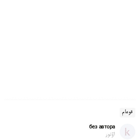
قوعام
без автора
اۆتور