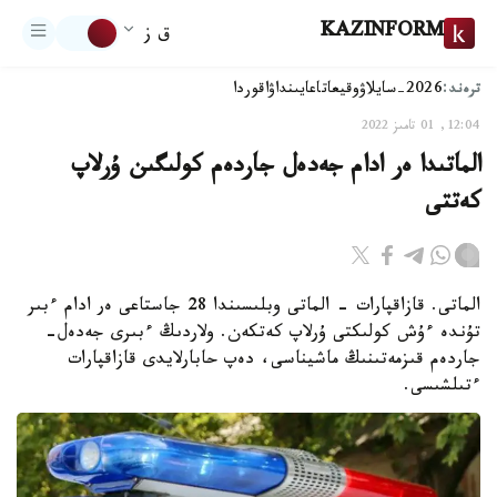
KAZINFORM
ق ز
ترەند:
2026-سايلاۋ
وقيعا
تاعايىنداۋ
اقوردا
12:04, 01 تامىز 2022
الماتىدا ەر ادام جەدەل جاردەم كولىگىن ۇرلاپ
كەتتى
الماتى. قازاقپارات - الماتى وبلىسىندا 28 جاستاعى ەر ادام ءبىر
تۇندە ءۇش كولىكتى ۇرلاپ كەتكەن. ولاردىڭ ءبىرى جەدەل-
جاردەم قىزمەتىنىڭ ماشيناسى، دەپ حابارلايدى قازاقپارات
ءتىلشىسى.