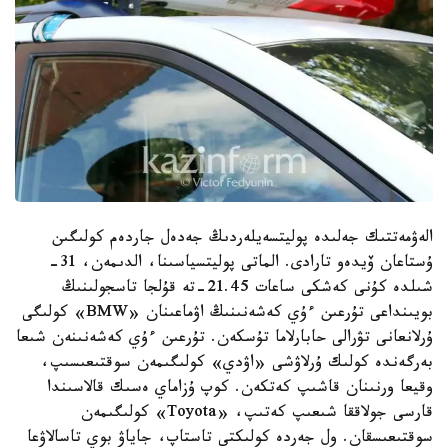
الەۋمەتتىك جەلىدە پوليتسەيلەردىڭ جەدەل جاردەم كولىگىن
ۇستاعان ۆيدەو تارادى. الماتى پوليتسياسىنا، الدىمەن، 31-
شىلدە كۇنى كەشكى ساعات 21.45-تە قۇلجا تاسجولىنىڭ
بويىنداعى تۇرعىن ءۇي كەشەنىنىڭ اۋماعىنان «BMW» كولىگى
ۇرلانعانى تۋرالى حابارلاما تۇسكەن. تۇرعىن ءۇي كەشەنىنەن شىعا
بەرگەندە كولىك ۇرلاۋشى «اۋدي» كولىگىمەن سوقتىعىسىپ،
وقيعا ورنىنان قاشىپ كەتكەن. كوپ ۇزاماي ەسىك قالاسىندا
قارسى جولاققا شىعىپ كەتىپ، «Toyota» كولىگىمەن
سوقتىعىسقان. ول جەردە كولىكتى تاستاپ، جاياۋ بوي تاسالاۋعا