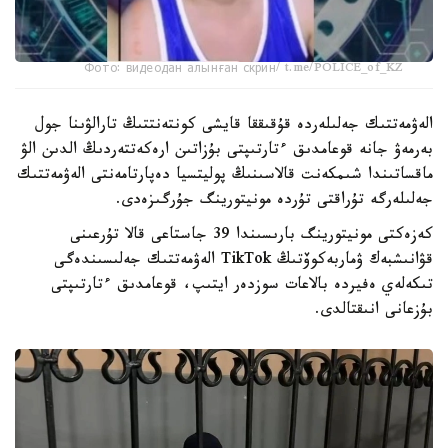
Фото: видеодан алынған скрин/ t.me/POLICE_of_KZ
الەۋمەتتىك جەلىلەردە قۇقىققا قايشى كونتەنتتىڭ تارالۋىنا جول
بەرمەۋ جانە قوعامدىق ءتارتىپتى بۇزاتىن ارەكەتتەردىڭ الدىن الۋ
ماقساتىندا شىمكەنت قالاسىنىڭ پوليتسيا دەپارتامەنتى الەۋمەتتىك
جەلىلەرگە تۇراقتى تۇردە مونيتورينگ جۇرگىزەدى.
كەزەكتى مونيتورينگ بارىسىندا 39 جاستاعى قالا تۇرعىنى
قۋانىشبەك ۋماربەكوۆتىڭ TikTok الەۋمەتتىك جەلىسىندەگى
تىكەلەي ەفيردە بالاعات سوزدەر ايتىپ، قوعامدىق ءتارتىپتى
بۇزعانى انىقتالدى.