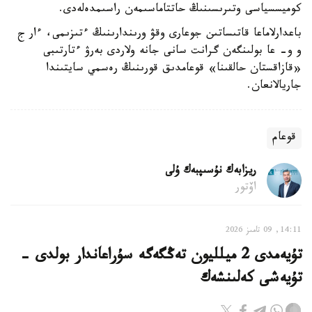
كوميسسياسى وتىرىسىنىڭ حاتتاماسىمەن راسىمدەلەدى.
باعدارلاماعا قاتىساتىن جوعارى وقۋ ورىندارىنىڭ ءتىزىمى، ءار ج
و و- عا بولىنگەن گرانت سانى جانە ولاردى بەرۋ ءتارتىبى
«قازاقستان حالقىنا» قوعامدىق قورىنىڭ رەسمي سايتىندا
جاريالانعان.
قوعام
ريزابەك نۇسىپبەك ۇلى
اۆتور
14:11, 09 تامىز 2026
تۇيەمدى 2 ميلليون تەڭگەگە سۇراعاندار بولدى -
تۇيەشى كەلىنشەك