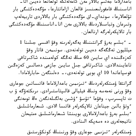
باعدارلاما جەتىم بالالار مەن كامەلەتكە تولعانعا دەيىن اتا-
اناسىنىڭ قامقورلىعىنسىز قالعان ازاماتتارعا، مۇگەدەكتىگى بار
تۇلعالارعا، سونداي-اق مۇگەدەكتىگى بار بالالاردى تاربيەلەپ
وتىرعان وتباسىلاردىڭ بالالارى مەن اتا-اناسىنىڭ مۇگەدەكتىگى
بار تالاپكەرلەرگە ارنالعان.
- ءبىلىم بەرۋ گرانتىنىڭ يەگەرلەرىنە وقۋ اقىسى جىلىنا 1
ميلليون تەڭگەگە دەيىن تولەنەدى. سونىمەن قاتار وقۋ
كەزەڭىندە اي سايىن 60 مىڭ تەڭگە كولەمىندە شاكىرتاقى
تاعايىندالادى. شاكىرتاقى جىل سايىن جازعى دەمالىس كەزەڭىن
قوسپاعاندا 10 اي بويى تولەنەدى،- دەلىنگەن حابارلامادا.
گرانتقا ۇمىتكەرلەردىڭ ءتىزىمىن باعدارلاماعا قاتىساتىن جوعارى
وقۋ ورنى نەمەسە ونىڭ فيليالى قالىپتاستىرادى. ىرىكتەۋگە ۇ ب
ت تاپسىرىپ، وقۋعا ءتۇسۋ ءۇشىن بەلگىلەنگەن ەڭ تومەنگى
ءوتۋ بالىن جيناعان تالاپكەرلەر قاتىسا الادى. شىعارماشىلىق
ءبىلىم بەرۋ باعدارلامالارى بويىنشا شىعارماشىلىق ەمتيحان
ناتيجەلەرى دە ەسەپكە الىنادى.
ۇمىتكەرلەر ءتىزىمى جوعارى وقۋ ورنىنىڭ كونكۋرستىق