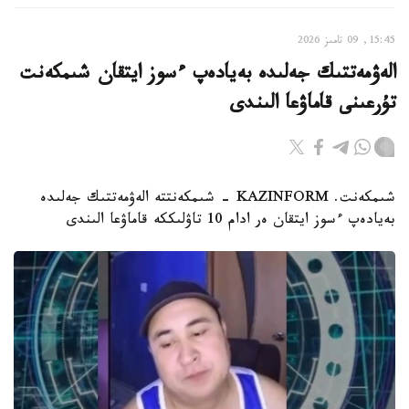
15:45, 09 تامىز 2026
الەۋمەتتىك جەلىدە بەيادەپ ءسوز ايتقان شىمكەنت
تۇرعىنى قاماۋعا الىندى
شىمكەنت. KAZINFORM - شىمكەنتتە الەۋمەتتىك جەلىدە
بەيادەپ ءسوز ايتقان ەر ادام 10 تاۋلىككە قاماۋعا الىندى