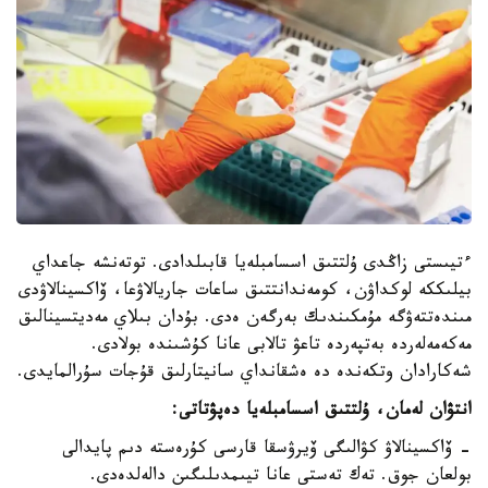
ءتيىستى زاڭدى ۇلتتىق اسسامبلەيا قابىلدادى. توتەنشە جاعداي
بيلىككە لوكداۋن، كومەندانتتىق ساعات جاريالاۋعا، ۆاكسينالاۋدى
مىندەتتەۋگە مۇمكىندىك بەرگەن ەدى. بۇدان بىلاي مەديتسينالىق
مەكەمەلەردە بەتپەردە تاعۋ تالابى عانا كۇشىندە بولادى.
شەكارادان وتكەندە دە ەشقانداي سانيتارلىق قۇجات سۇرالمايدى.
انتۋان لەمان، ۇلتتىق اسسامبلەيا دەپۋتاتى:
- ۆاكسينالاۋ كۋالىگى ۆيرۋسقا قارسى كۇرەستە دىم پايدالى
بولعان جوق. تەك تەستى عانا تيىمدىلىگىن دالەلدەدى.