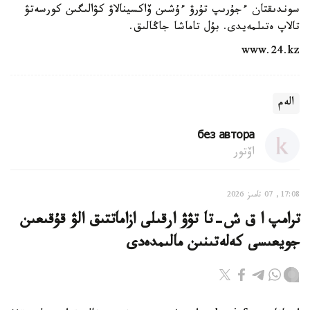
سوندىقتان ءجۇرىپ تۇرۋ ءۇشىن ۆاكسينالاۋ كۋالىگىن كورسەتۋ
تالاپ ەتىلمەيدى. بۇل تاماشا جاڭالىق.
www.24.kz
الەم
без автора
اۆتور
17:08, 07 تامىز 2026
ترامپ ا ق ش-تا تۋۋ ارقىلى ازاماتتىق الۋ قۇقىعىن
جويعىسى كەلەتىنىن مالىمدەدى