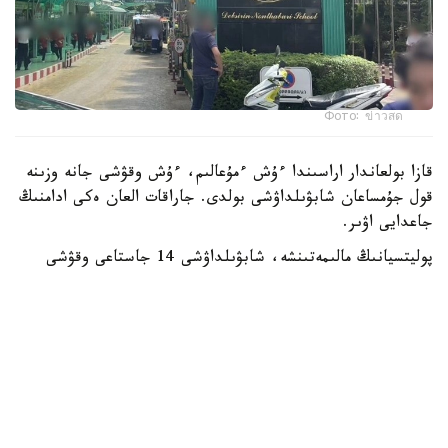
Фото: ข่าวสด
قازا بولعاندار اراسىندا ءۇش ءمۇعالىم، ءۇش وقۋشى جانە وزىنە
قول جۇمساعان شابۋىلداۋشى بولدى. جاراقات العان ەكى ادامنىڭ
جاعدايى اۋىر.
پوليتسيانىڭ مالىمەتىنشە، شابۋىلداۋشى 14 جاستاعى وقۋشى
بولعان. ول كەم دەگەندە 26 رەت وق اتقان، ال تۇتقىندالعاننان
كەيىن ودان تاعى 34 وق تابىلعان. الدىن الا مالىمەت بويىنشا،
تاپانشا ونىڭ اتاسىنا تيەسىلى بولعان.
پوليتسيا سونىمەن قاتار شابۋىلداۋشى مەكتەپ اۋماعىندا وق
اتپاس بۇرىن اتا-اجەسىن ۇيىندە اتىپ ولتىرگەن دەپ شامالاپ
وتىر.