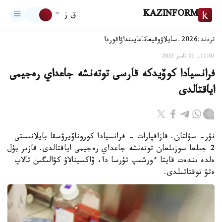
KAZINFORM
ق ز
ترەند:
2026-سايلاۋ
وقيعا
تاعايىنداۋ
اقوردا
11:02, 01 تامىز 2022
فرانسيادا كوۆيدكە قارسى توتەنشە جاعداي رەجيمى
اياقتالدى
نۇر- سۇلتان. قازاقپارات - فرانسيادا كوروناۆيرۋسقا بايلانىستى
2 جىلعا سوزىلعان توتەنشە جاعداي رەجيمى اياقتالدى. قازىر بۇل
ەلدە ىندەت قايتا ءورشىپ تۇرسا دا، ۆاكسينالاۋ كۋالىگىن تالاپ
ەتۋ توقتاتىلدى.