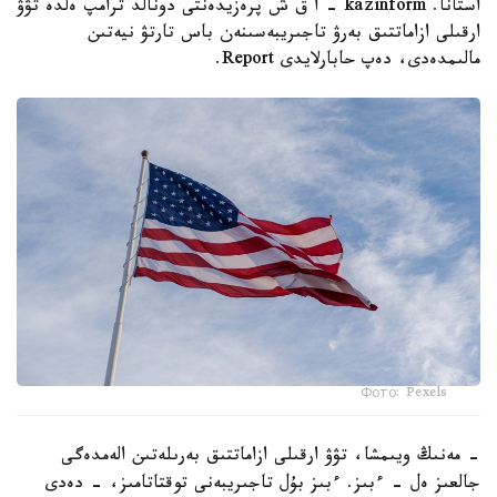
استانا. kazinform - ا ق ش پرەزيدەنتى دونالد ترامپ ەلدە تۋۋ
ارقىلى ازاماتتىق بەرۋ تاجىريبەسىنەن باس تارتۋ نيەتىن
مالىمدەدى، دەپ حابارلايدى Report.
Фото: Pexels
- مەنىڭ ويىمشا، تۋۋ ارقىلى ازاماتتىق بەرىلەتىن الەمدەگى
جالعىز ەل - ءبىز. ءبىز بۇل تاجىريبەنى توقتاتامىز، - دەدى