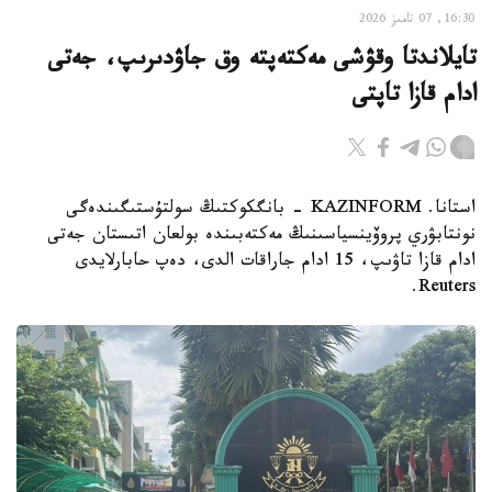
16:30, 07 تامىز 2026
تايلاندتا وقۋشى مەكتەپتە وق جاۋدىرىپ، جەتى
ادام قازا تاپتى
استانا. KAZINFORM - بانگكوكتىڭ سولتۇستىگىندەگى
نونتابۋري پروۆينسياسىنىڭ مەكتەبىندە بولعان اتىستان جەتى
ادام قازا تاۋىپ، 15 ادام جاراقات الدى، دەپ حابارلايدى
Reuters.