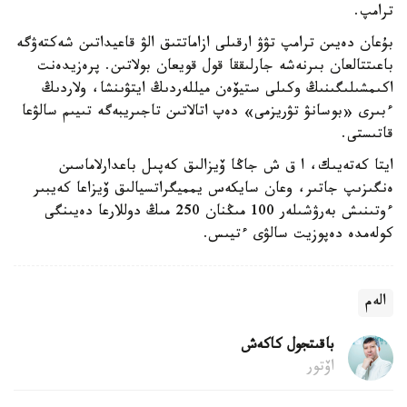
ترامپ.
بۇعان دەيىن ترامپ تۋۋ ارقىلى ازاماتتىق الۋ قاعيداتىن شەكتەۋگە
باعىتتالعان بىرنەشە جارلىققا قول قويعان بولاتىن. پرەزيدەنت
اكىمشىلىگىنىڭ وكىلى ستيۆەن ميللەردىڭ ايتۋىنشا، ولاردىڭ
ءبىرى «بوسانۋ تۋريزمى» دەپ اتالاتىن تاجىريبەگە تىيىم سالۋعا
قاتىستى.
ايتا كەتەيىك، ا ق ش جاڭا ۆيزالىق كەپىل باعدارلاماسىن
ەنگىزىپ جاتىر، وعان سايكەس يمميگراتسيالىق ۆيزاعا كەيبىر
ءوتىنىش بەرۋشىلەر 100 مىڭنان 250 مىڭ دوللارعا دەيىنگى
كولەمدە دەپوزيت سالۋى ءتيىس.
الەم
باقىتجول كاكەش
اۆتور