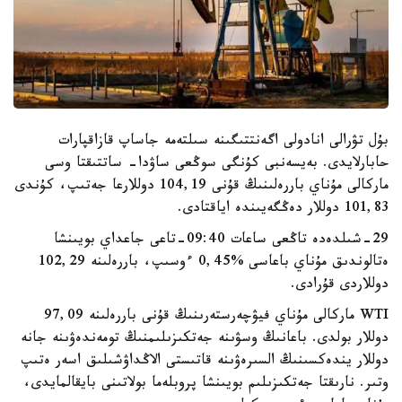
بۇل تۋرالى انادولى اگەنتتىگىنە سىلتەمە جاساپ قازاقپارات
حابارلايدى. بەيسەنبى كۇنگى سوڭعى ساۋدا- ساتتىقتا وسى
ماركالى مۇناي باررەلىنىڭ قۇنى 104,19 دوللارعا جەتىپ، كۇندى
101,83 دوللار دەڭگەيىندە اياقتادى.
29-شىلدەدە تاڭعى ساعات 09:40-تاعى جاعداي بويىنشا
ەتالوندىق مۇناي باعاسى %0,45 ءوسىپ، باررەلىنە 102,29
دوللاردى قۇرادى.
WTI ماركالى مۇناي فيۋچەرستەرىنىڭ قۇنى باررەلىنە 97,09
دوللار بولدى. باعانىڭ وسۋىنە جەتكىزىلىمنىڭ تومەندەۋىنە جانە
دوللار يندەكسىنىڭ السىرەۋىنە قاتىستى الاڭداۋشىلىق اسەر ەتىپ
وتىر. نارىقتا جەتكىزىلىم بويىنشا پروبلەما بولاتىنى بايقالمايدى،