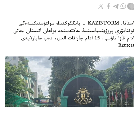
استانا. KAZINFORM - بانگكوكتىڭ سولتۇستىگىندەگى
نونتابۋري پروۆينسياسىنىڭ مەكتەبىندە بولعان اتىستان جەتى
ادام قازا تاۋىپ، 15 ادام جاراقات الدى، دەپ حابارلايدى
Reuters.