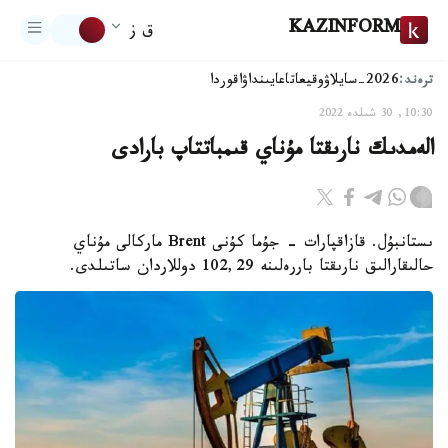
KAZINFORM
ق ز
ترەند:
2026-سايلاۋ
وقيعا
تاعايىنداۋ
اقوردا
10:30, 30 شىلدە 2022
الەمدىك نارىقتا مۇناي قىمباتتاپ بارادى
ىستانبۇل. قازاقپارات - جۇما كۇنى Brent ماركالى مۇناي
حالىقارالىق نارىقتا باررەلىنە 102,29 دوللاردان ساتىلدى.