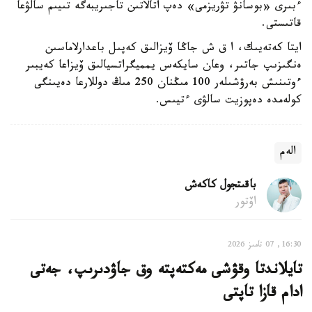
ءبىرى «بوسانۋ تۋريزمى» دەپ اتالاتىن تاجىريبەگە تىيىم سالۋعا
قاتىستى.
ايتا كەتەيىك، ا ق ش جاڭا ۆيزالىق كەپىل باعدارلاماسىن
ەنگىزىپ جاتىر، وعان سايكەس يمميگراتسيالىق ۆيزاعا كەيبىر
ءوتىنىش بەرۋشىلەر 100 مىڭنان 250 مىڭ دوللارعا دەيىنگى
كولەمدە دەپوزيت سالۋى ءتيىس.
الەم
باقىتجول كاكەش
اۆتور
16:30, 07 تامىز 2026
تايلاندتا وقۋشى مەكتەپتە وق جاۋدىرىپ، جەتى
ادام قازا تاپتى