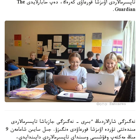
تاپسىرمالاردى اۋىزشا قورعاۋى كەرەك، دەپ حابارلايدى The
Guardian.
Фото: Euronews
نەگىزگى شارالاردىڭ ءبىرى - نەگىزگى جازباشا تاپسىرمالاردى
مىندەتتى تۇردە اۋىزشا قورعاۋدى ەنگىزۋ. جىل سايىن شامامەن 9
مىڭ مەكتەپ وقۋشىسى وسىنداي تاپسىرمالاردى دايىندايدى،