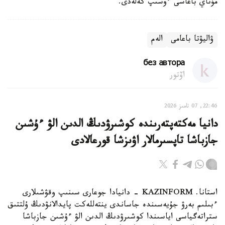
مۇناي باعاسى ءوسىپ كەلەدى.
ۋاليۋتا باعامى
الەم
без автора
اۆتور
22:46, 07 تامىز 2026
دانيا مەكتەپتەرىندە كوشىرۋدىڭ الدىن الۋ ءۇشىن
جازباشا تاپسىرمالار اۋىزشا قورعالادى
استانا. KAZINFORM - دانيادا جوعارى سىنىپ وقۋشىلارى
ءبىلىم بەرۋ جۇيەسىندە جاساندى ينتەللەكت پايدالانۋدىڭ ۇلتتىق
ستراتەگياسى اياسىندا كوشىرۋدىڭ الدىن الۋ ءۇشىن جازباشا