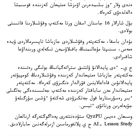
ەندى ولار ءوز بىلىمدەرىن اۋىزشا ەمتيحان كەزىندە قوسىمشا
دالەلدەۋى كەرەك.
بۇل شارالار 16 جاستان اسقان ورتا مەكتەپ وقۋشىلارىنا قاتىستى
بولادى.
بۇدان باسقا، مەكتەپتەر وقۋشىلاردى جازباشا تاپسىرمالاردى ۇيدە
ەمەس، سىنىپتا مۇعالىمنىڭ باقىلاۋىمەن تىكەلەي ورىنداۋعا
شاقىرادى.
ج ي- ءدى پايدالانۋ ۇلتتىق ستراتەگيانىڭ بولىگى رەتىندە
مەكتەپتەر جازباشا ەمتيحاندار كەزىندە وقۋشىلاردىڭ كومپيۋتەر
پايدالانۋىن قاداعالايتىن قۇرالدار ەنگىزۋى كەرەك. مەكتەپتەر
ەمتيحاندار مەن ساباقتار كەزىندە مەكتەپ جەلىسىندەگى بەلگىلى
ءبىر رەسۋرستارعا قول جەتكىزۋدى شەكتەۋ ءۇشىن سۇزگىلەۋ
جۇيەلەرىن ورناتۋى ءتيىس.
وسىعان دەيىن QyzPU ستۋدەنتتەرى پەداگوگتەرگە ارنالعان
AI- Lesson Study ج ي پلاتفورماسىن ازىرلەگەنىن حابارلادىق.