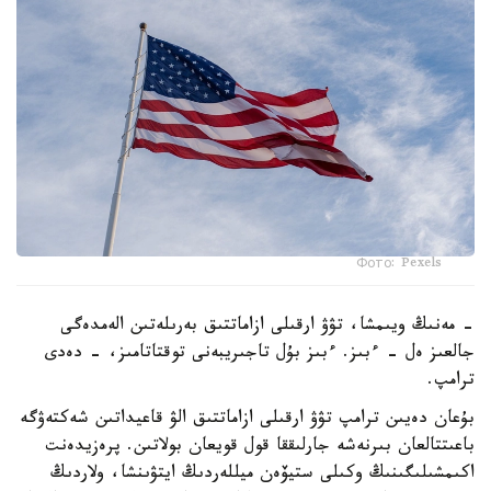
Фото: Pexels
- مەنىڭ ويىمشا، تۋۋ ارقىلى ازاماتتىق بەرىلەتىن الەمدەگى
جالعىز ەل - ءبىز. ءبىز بۇل تاجىريبەنى توقتاتامىز، - دەدى
ترامپ.
بۇعان دەيىن ترامپ تۋۋ ارقىلى ازاماتتىق الۋ قاعيداتىن شەكتەۋگە
باعىتتالعان بىرنەشە جارلىققا قول قويعان بولاتىن. پرەزيدەنت
اكىمشىلىگىنىڭ وكىلى ستيۆەن ميللەردىڭ ايتۋىنشا، ولاردىڭ