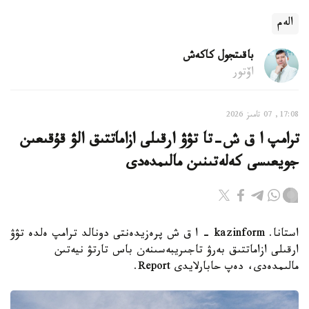
الەم
باقىتجول كاكەش
اۆتور
17:08, 07 تامىز 2026
ترامپ ا ق ش-تا تۋۋ ارقىلى ازاماتتىق الۋ قۇقىعىن
جويعىسى كەلەتىنىن مالىمدەدى
استانا. kazinform - ا ق ش پرەزيدەنتى دونالد ترامپ ەلدە تۋۋ
ارقىلى ازاماتتىق بەرۋ تاجىريبەسىنەن باس تارتۋ نيەتىن
مالىمدەدى، دەپ حابارلايدى Report.