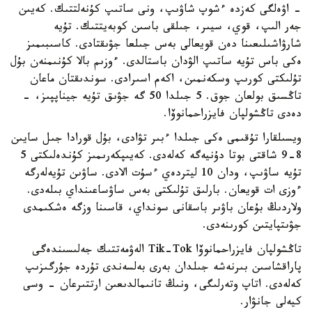
- اۋەلگى كەزدە ءشوپ شاۋىپ، ونى ساتىپ كۇنەلتتىك. كەيىن
جەر الىپ، قوي، سيىر، جىلقى باسىن كوبەيتتىك. تۇيە
شارۋاشىلىعىنا دەن قويعالى بەس جىلعا جۋىقتادى. كاسىبىمىز
ەكى باس تۇيە ساتىپ الۋدان باستالدى. ءوزىم بالا كۇنىمنەن بۇل
تۇلىكتى كورىپ وسكەنمىن، اكەم اسىرادى. سوندىقتان ماعان
تاڭسىق بولعان جوق. 5 جىلدا 50 گە جۋىق تۇيە جيناپپىز، -
دەدى تاڭشولپان فايزراحمانوۆا.
ويسىلقارا تۇقىمى ەكى جىلدا ءبىر تۋادى، بۇل قورادا جىل سايىن
8-9 شاقتى بوتا دۇنيەگە كەلەدى. كەيىپكەرىمىز كۇندەلىكتى 5
تۇيە ساۋىپ، ودان 10 ليتردەي ءسۇت الادى. ساۋىن تۇيەلەرگە
ءوزى ات قويعان. بارلىق تۇلىكتى بەس ساۋساعىنداي بىلەدى.
ولاردىڭ بۇعان باۋىر باسقانى سونداي، قاسىنا وزگە ەشكىمدى
جۋىتپايتىن كورىنەدى.
تاڭشولپان فايزراحمانوۆا Tik-Tok الەۋمەتتىك جەلىسىندەگى
پاراقشاسىن بىرنەشە جىلدان بەرى بەلسەندى تۇردە جۇرگىزىپ
كەلەدى. اتاپ وتەرلىگى، ونىڭ تانىمالدىعىن ارتتىرعان - وسى
كيەلى جانۋار.