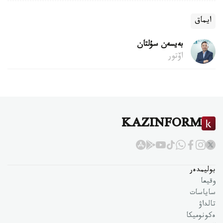
ايماق
بەيسەن سۇلتان
اۆتور
KAZINFORM
بوليمدەر
وقيعا
ساياسات
تالداۋ
ەكونوميكا