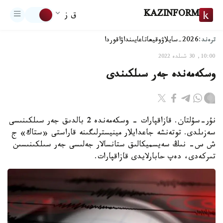
KAZINFORM
ق ز
ترەند:
2026-سايلاۋ
وقيعا
تاعايىنداۋ
اقوردا
10:00, 30 شىلدە 2022
وسكەمەندە جەر سىلكىندى
نۇر-سۇلتان. قازاقپارات - وسكەمەندە 2 بالدىق جەر سىلكىنىسى
سەزىلدى. توتەنشە جاعدايلار مينيسترلىگىنە قاراستى «ستاك» ج
ش س- نىڭ سەيسميكالىق ستانسالار جەلىسى جەر سىلكىنىسىن
تىركەدى، دەپ حابارلايدى قازاقپارات.