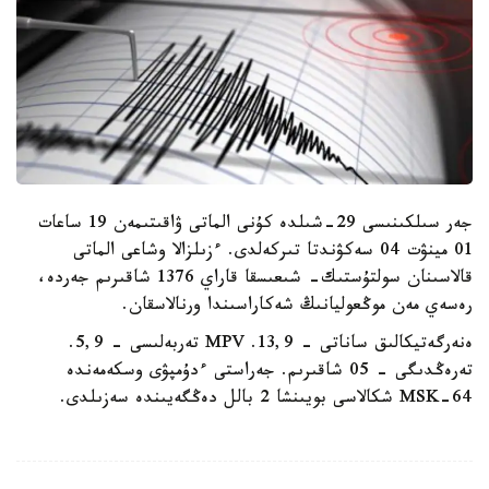
جەر سىلكىنىسى 29-شىلدە كۇنى الماتى ۋاقىتىمەن 19 ساعات
01 مينۋت 04 سەكۋندتا تىركەلدى. ءزىلزالا وشاعى الماتى
قالاسىنان سولتۇستىك- شىعىسقا قاراي 1376 شاقىرىم جەردە،
رەسەي مەن موڭعوليانىڭ شەكاراسىندا ورنالاسقان.
ەنەرگەتيكالىق ساناتى - 13,9. MPV تەربەلىسى - 5,9.
تەرەڭدىگى - 05 شاقىرىم. جەراستى ءدۇمپۋى وسكەمەندە
MSK-64 شكالاسى بويىنشا 2 بالل دەڭگەيىندە سەزىلدى.