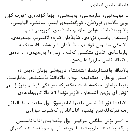
قايتالانعانىن ايتادى.
- دۇيسەنبى، سارسەنبى، بەيسەنبى، جۇما كۇندەرى ءتورت كۇن
بويى بالامدى قورلاعان. كورگەنىمدى ايتىپ جەتكىزە المايمىن.
بالا ۇيىقتاماسا، قولىن جاۋىپ تاستايدى. كورپەنى الىپ،
ۇستىنەن باسىپ تۇرادى. شايقاعان كەزدە لاقتىرىپ جىبەرەدى.
بالا ەكى بەتىمەن قۇلايدى. قايتادان تاربيەشىنىڭ ەتەگىنە
جارماسادى. تاماق ىشكىسى كەلسە، ونى دا بەرمەيدى، - دەدى
بالانىڭ اناسى جازيرا عابيدەن.
بالانىڭ جاقىندارىنىڭ ايتۋىنشا، تاربيەشى بۇعان دەيىن دە
ءىستى بولعان. دەگەنمەن بۇدان بالاباقشا باسشىلىعى حابارسىز.
وقيعا بولعان جەكەمەنشىك مەكتەپكە دەيىنگى ءبىلىم بەرۋ ۇيىمى
ءۇش اي بۇرىن اشىلعان. قازىر مۇندا 24 بالا تاربيەلەنەدى.
بالاباقشا قۇرىلتايشىسى ناعيما امانقوسوۆا بۇل جاعدايدىڭ العاش
رەت تىركەلگەنىن ايتىپ، اتا-انادان كەشىرىم سۇرادى.
- ءبىز مۇنى بىلگەن جوقپىز. بۇل جاعدايدى اتا-اناسىمەن
بىرگە بىلدىك. تاربيەشىنىڭ ۇيىنە بارىپ سويلەستىك، ءبىراق