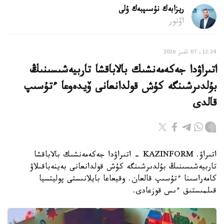
ريزابەك نۇسىپبەك ۇلى
اۆتور
12:24, 07 تامىز 2026
اتىراۋدا جەكەمەنشىك بالاباقشا تاربيەشىسىنىڭ
بۇلدىرشىنگە كۇش قولدانعانى ۆيدەوعا ءتۇسىپ
قالدى
اتىراۋ. KAZINFORM - اتىراۋدا جەكەمەنشىك بالاباقشا
تاربيەشىسىنىڭ بۇلدىرشىنگە كۇش قولدانعانى بەينەباقىلاۋ
كامەراسىنا ءتۇسىپ قالعان. وقيعاعا بايلانىستى پوليتسيا
قىلمىستىق ءىس قوزعادى.