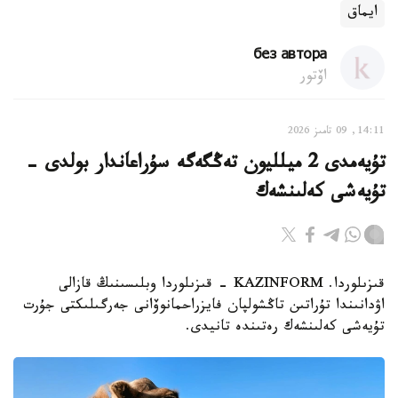
ايماق
без автора
اۆتور
14:11, 09 تامىز 2026
تۇيەمدى 2 ميلليون تەڭگەگە سۇراعاندار بولدى -
تۇيەشى كەلىنشەك
قىزىلوردا. KAZINFORM - قىزىلوردا وبلىسىنىڭ قازالى
اۋدانىندا تۇراتىن تاڭشولپان فايزراحمانوۆانى جەرگىلىكتى جۇرت
تۇيەشى كەلىنشەك رەتىندە تانيدى.