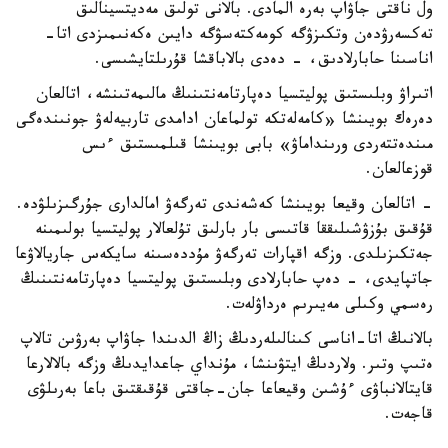
ول ناقتى جاۋاپ بەرە المادى. بالانى تولىق مەديتسينالىق
تەكسەرۋدەن وتكىزۋگە كومەكتەسۋگە دايىن ەكەنىمىزدى اتا-
اناسىنا حابارلادىق، - دەدى بالاباقشا قۇرىلتايشىسى.
اتىراۋ وبلىستىق پوليتسيا دەپارتامەنتىنىڭ مالىمەتىنشە، اتالعان
دەرەك بويىنشا «كامەلەتكە تولماعان ادامدى تاربيەلەۋ جونىندەگى
مىندەتتەردى ورىنداماۋ» بابى بويىنشا قىلمىستىق ءىس
قوزعالعان.
- اتالعان وقيعا بويىنشا كەشەندى تەرگەۋ امالدارى جۇرگىزىلۋدە.
قۇقىق بۇزۋشىلىققا قاتىسى بار بارلىق تۇلعالار پوليتسيا بولىمىنە
جەتكىزىلدى. وزگە اقپارات تەرگەۋ مۇددەسىنە سايكەس جاريالاۋعا
جاتپايدى، - دەپ حابارلادى وبلىستىق پوليتسيا دەپارتامەنتىنىڭ
رەسمي وكىلى مەيىرىم ەرداۋلەت.
بالانىڭ اتا-اناسى كىنالىلەردىڭ زاڭ الدىندا جاۋاپ بەرۋىن تالاپ
ەتىپ وتىر. ولاردىڭ ايتۋىنشا، مۇنداي جاعدايدىڭ وزگە بالالارعا
قايتالانباۋى ءۇشىن وقيعاعا جان-جاقتى قۇقىقتىق باعا بەرىلۋى
قاجەت.