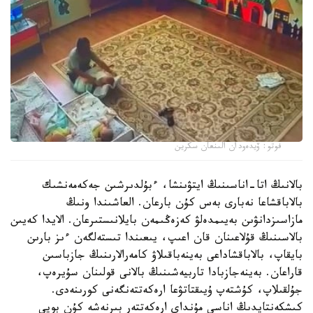
فوتو: ۆيدەودان الىنعان سكرين
بالانىڭ اتا-اناسىنىڭ ايتۋىنشا، ءبۇلدىرشىن جەكەمەنشىك
بالاباقشاعا نەبارى بەس كۇن بارعان. العاشىندا ونىڭ
مازاسىزدانۋىن بەيىمدەلۋ كەزەڭىمەن بايلانىستىرعان. الايدا كەيىن
بالاسىنىڭ قۇلاعىنان قان اعىپ، يىعىندا تىستەلگەن ءىز بارىن
بايقاپ، بالاباقشاداعى بەينەباقىلاۋ كامەرالارىنىڭ جازباسىن
قاراعان. بەينەجازبادا تاربيەشىنىڭ بالانى قولىنان سۇيرەپ،
جۇلقىلاپ، كۇشتەپ ۇيىقتاتۋعا ارەكەتتەنگەنى كورىنەدى.
كىشكەنتايدىڭ اناسى مۇنداي ارەكەتتەر بىرنەشە كۇن بويى