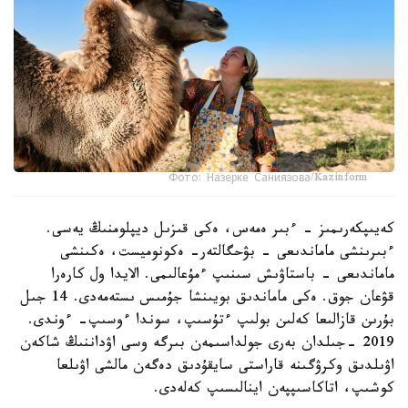
Фото: Назерке Саниязова/Kazinform
كەيىپكەرىمىز - ءبىر ەمەس، ەكى قىزىل ديپلومنىڭ يەسى.
ءبىرىنشى ماماندىعى - بۋحگالتەر- ەكونوميست، ەكىنشى
ماماندىعى - باستاۋىش سىنىپ ءمۇعالىمى. الايدا ول كارەرا
قۋعان جوق. ەكى ماماندىق بويىنشا جۇمىس ىستەمەدى. 14 جىل
بۇرىن قازالىعا كەلىن بولىپ ءتۇسىپ، سوندا ءوسىپ- ءوندى.
2019 -جىلدان بەرى جولداسىمەن بىرگە وسى اۋداننىڭ شاكەن
اۋىلدىق وكرۋگىنە قاراستى سايقۇدىق دەگەن مالشى اۋىلعا
كوشىپ، اتاكاسىپپەن اينالىسىپ كەلەدى.