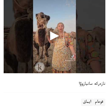
نازەركە سانيازوۆا
قوعام
ايماق