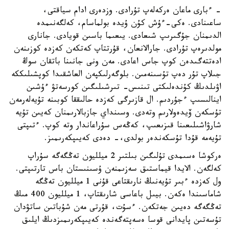
- ءبارى ماعان ەركەلەپ تۇرادى. وزدەرى ادام سياقتى،
ساعىنادى. ەكى-ءۇش كۇن ۇيدە بولماسام، كەلگەنىمدە
الدىمنان جۇگىرىپ شىعادى. يىعىما باسىن قويادى. جانارى
مولدىرەپ تۇرادى. جارالانعان، قۇرتتاپ كەتكەن كەزدە كوزىنەن
ادەتتەگىدەن كوپ جاس اعادى. مەن ونى جانىنا باتقان سوڭ
جىلاپ تۇر دەپ تۇسىنەمىن. بلوگەرلىكپەن العاشقىدا كوپشىلىككە
اۋىلدىڭ كۇندەلىكتى تىنىس- تىرشىلىگىن كورسەتۋ ءۇشىن
اينالىسىپ ءجۇردىم. ال قازىرگى كەزدە حالىققا كوبىنە تۇيەلەرمەن
تۇسكەن ۆيدەولارىم وتەدى. وسىنداي جازبالارىمنان كەيىن تۇيە
شارۋاشىلىعىنا قىزىعىپ، كەڭەس سۇراعاندار وتە كوپ. ءتىپتى
تۇيەمە قۇدا تۇسكەندەر بولدى،- دەدى كەيىپكەرىمىز.
ەركوشا ەسىمدى تۇلىگىن بىلتىر 2 ميلليون تەڭگەگە سۇراپ
كەلگەن. الايدا قيماستىق سەزىمنەن ۇسىنىستان باس تارتىپتى.
ول كەزدە ءبىر تۇيەنىڭ نارىقتاعى قۇنى 1 ميلليون تەڭگە
شاماسىندا ەكەن. بيىل باعاسى شارىقتاپ، 1 ميلليون 400 مىڭ
تەڭگەگە دەيىن جەتكەن. ءسۇت، قۇرتى مەن شۇباتىن ساتۋدان
تۇسەتىن پايدانى قوسا ەسەپتەگەندە كەيىپكەرىمىزدىڭ ايلىق