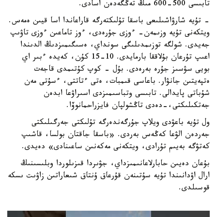
تابىسى 500-600 مىڭ تەڭگەدەن اسادى.
- تۇيە شارۋاشىلىعى باسقا تۇلىكتەرگە قاراعاندا اسا قيىن ەمەس.
ويتكەنى تۇيە وزىمەن- ءوزى جۇرەدى، ءوز تاماعىن ءوزى تاۋىپ
جەيدى. شولگە توزىمدىلىگى سونداي، ەسىگىمىزدىڭ الدىندا
اعىپ تۇرعان بۇلاققا بارمايدى. 10-15 كۇن، كەيدە ءبىر اي
بويى سۋسىز جۇرە بەرەدى. بۇل - كوپ كۇتىمدى قاجەت
ەتپەيتىن جانۋار. باعاسى قىمبات، ەتى ءتاتتى، ءسۇتى مەن
شۇباتى پايدالى. تابىسى وتباسىمىزدى اسىراۋعا ابدەن
جەتكىلىكتى،-دەدى تاڭشولپان فايزراحمانوۆا.
ول تۇيە باعۋدى ويلاپ جۇرگەندەرگە تۇلىكتى جەرگىلىكتى
جەردەن الۋعا كەڭەس بەردى. «باسقا جاقتان بولسا، قاشىپ
كەتۋگە بەيىم تۇرادى، ويتكەنى مەكەنىن ساعىنادى» دەيدى.
بۇعان دەيىن حابارلاعانىمىزداي، جۋىردا قىزىلوردا وبلىسىنىڭ
ارال اۋدانىندا تۇيە سۇتىنەن قۇرعاق ۇنتاق شىعاراتىن زاۋىت ىسكە
قوسىلدى.