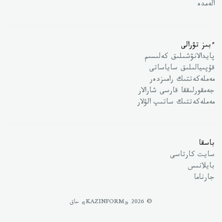
الەمدە
ءبىز تۋرالى
پايدالانۋشىلىق كەلىسىم
قۇپىيالىلىق ساياساتى
مەملەكەتتىك رامىزدەر
جەمقورلىققا قارسى شارالار
مەملەكەتتىك ساتىپ الۋلار
باسقا
سايت كارتاسى
بايلانىس
جارناما
© 2026 «KAZINFORM» حاق