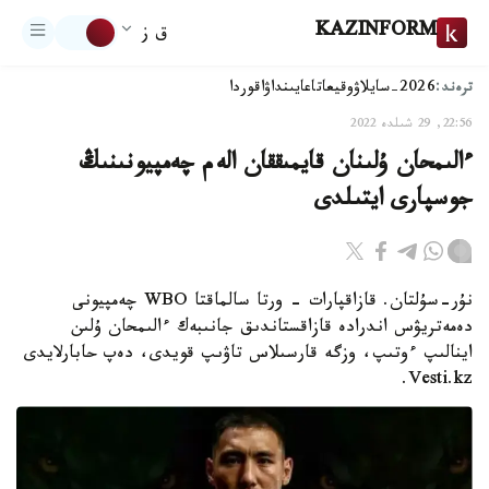
KAZINFORM
ق ز
ترەند:
2026-سايلاۋ
وقيعا
تاعايىنداۋ
اقوردا
22:56, 29 شىلدە 2022
ءالىمحان ۇلىنان قايمىققان الەم چەمپيونىنىڭ
جوسپارى ايتىلدى
نۇر-سۇلتان. قازاقپارات - ورتا سالماقتا WBO چەمپيونى
دەمەتريۋس اندرادە قازاقستاندىق جانىبەك ءالىمحان ۇلىن
اينالىپ ءوتىپ، وزگە قارسىلاس تاۋىپ قويدى، دەپ حابارلايدى
Vesti.kz.