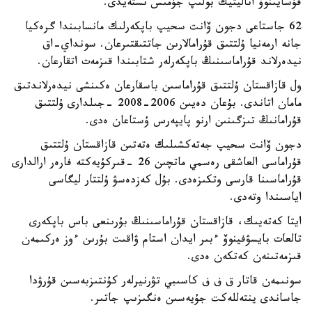
قۇسايىنوۆ اناليتيك بولىپ جۇمىس ىستەيدى.
62 جاستاعى دجون ۆانت سحيپ باپكەرلىك مانسابىندا گرەكيا
جانە ارمەنيا ۇلتتىق قۇرامالارىن جاتتىقتىرعان. سونداي-اق
نيدەرلاند قۇراماسىنىڭ باپكەرلەر شتابىندا قىزمەت اتقارعان.
ول قازاقستان ۇلتتىق قۇراماسىن باسقارعان ەكىنشى نيدەرلاندتىق
مامان اتاندى. بۇعان دەيىن 2006-2008 -جىلدارى ۇلتتىق
قۇرامانىڭ تىزگىنىن ارنو پايپەرس ۇستاعان ەدى.
دجون ۆانت سحيپ جەتەكشىلىك ەتەتىن قازاقستان ۇلتتىق
قۇراماسى العاشقى رەسمي ماتچىن 26 -قىركۇيەكتە فارەر ارالدارى
قۇراماسىنا قارسى وتكىزەدى. بۇل كەزدەسۋ ۇلتتار ليگاسى
اياسىندا وتەدى.
ايتا كەتەيىك، قازاقستان قۇراماسىنىڭ بۇرىنعى باس باپكەرى
تالعات بايسۋفينوۆ ءبىر ايدان استام ۋاقىت بۇرىن ءوز ەركىمەن
قىزمەتىنەن كەتكەن ەدى.
سونىمەن قاتار ق ف ف كاسىبي تۋرنيرلەر كۇنتىزبەسىن قۇرۋدا
جاساندى ينتەللەكت جۇيەسىن ەنگىزىپ جاتىر.