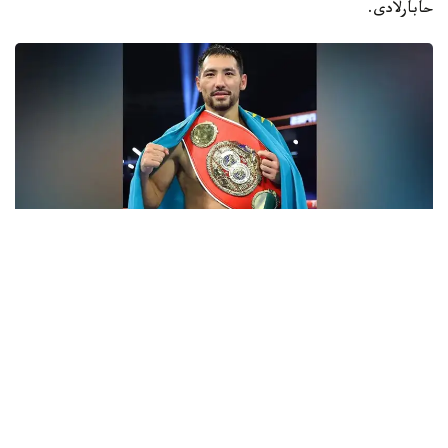
حابارلادى.
فوتو: Top Rank
- ءبارى قايتا باستالادى. باستامامىز ءساتتى بولعان سياقتى.
قۇرمەتتى جانكۇيەرلەر، قولداۋلارىڭىزعا كوپ راقمەت!
جەرلەستەرىڭىز رەتىندە ماعان ەرەكشە دەمەۋ كورسەتىپ
كەلەسىزدەر. قازىر ۆيزانى كۇتىپ وتىرمىز. ەگەر ءبارى ويداعىداي
بولسا، جاقىن كۇندەرى امەريكاعا اتتانامىز، - دەلىنگەن