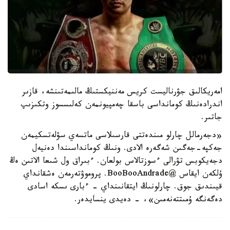
امەريكالىق جۋرناليست كريس مەننيكستىڭ مالىمەتىنشە، قازىر
اندرادەنىڭ كومانداسى باسقا چەمپيونمەن كەلىسسوز وتكىزىپ
جاتىر.
«دجەرمالل چارلو مىندەتتى قارسىلاسى ماتسەي سۋلەتسكيمەن
جەكپە-جەگىن شەگەرە الادى. ونىڭ كومانداسىندا دەنيەل
دجەيكوبس تۋرالى ءسوزتالاس بولعان. ءبىراق ول شىعا الاتىن ەڭ
ۇلكەن ايقاس @BooBooAndrade. پروموۋتەرمەن ەشقانداي
قيىندىق جوق. چارلونىڭ ايتقانىنداي - ءبارى ىسكە اسادى
دەگەنگە ۇمىتتەنەمىن»، - دەيدى ينسايدەر.