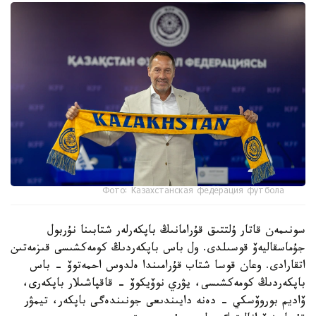
Фото: Казахстанская федерация футбола
سونىمەن قاتار ۇلتتىق قۇرامانىڭ باپكەرلەر شتابىنا نۇربول
جۇماسقاليەۆ قوسىلدى. ول باس باپكەردىڭ كومەكشىسى قىزمەتىن
اتقارادى. وعان قوسا شتاب قۇرامىندا ەلدوس احمەتوۆ - باس
باپكەردىڭ كومەكشىسى، يۋري نوۆيكوۆ - قاقپاشىلار باپكەرى،
ۆاديم بوروۆسكي - دەنە دايىندىعى جونىندەگى باپكەر، تيمۋر