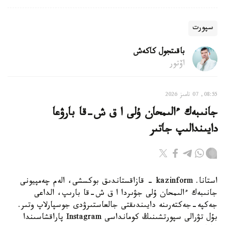
سپورت
باقىتجول كاكەش
اۆتور
08:55, 07 تامىز 2026
جانىبەك ءالىمحان ۇلى ا ق ش-قا بارۋعا
دايىندالىپ جاتىر
استانا. kazinform - قازاقستاندىق بوكسشى، الەم چەمپيونى
جانىبەك ءالىمحان ۇلى جۋىردا ا ق ش-قا بارىپ، الداعى
جەكپە-جەكتەرىنە دايىندىقتى جالعاستىرۋدى جوسپارلاپ وتىر.
بۇل تۋرالى سپورتشىنىڭ كومانداسى Instagram پاراقشاسىندا