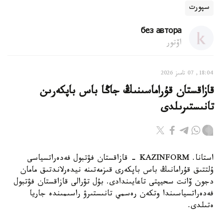
سپورت
без автора
اۆتور
18:04, 07 تامىز 2026
قازاقستان قۇراماسىنىڭ جاڭا باس باپكەرىن
تانىستىرىلدى
استانا. KAZINFORM - قازاقستان فۋتبول فەدەراتسياسى
ۇلتتىق قۇرامانىڭ باس باپكەرى قىزمەتىنە نيدەرلاندتىق مامان
دجون ۆانت سحيپتى تاعايىندادى. بۇل تۋرالى قازاقستان فۋتبول
فەدەراتسياسىندا وتكەن رەسمي تانىستىرۋ راسىمىندە جاريا
ەتىلدى.