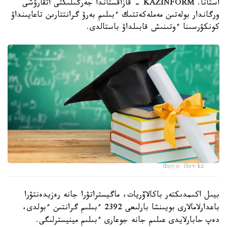
استانا. KAZINFORM - قازاقستاندا جەرگىلىكتى اتقارۋشى
ورگاندار بولەتىن مەملەكەتتىك ءبىلىم بەرۋ گرانتتارىن تاعايىنداۋ
كونكۋرسىنا ءوتىنىش قابىلداۋ باستالدى.
Фото: Gov.kz
بيىل اكىمدىكتەر باكالاۆريات، ماگيستراتۋرا جانە رەزيدەنتۋرا
باعدارلامالارى بويىنشا بارلىعى 2392 ءبىلىم گرانتىن ءبولدى،
دەپ حابارلايدى عىلىم جانە جوعارى ءبىلىم مينيسترلىگى.