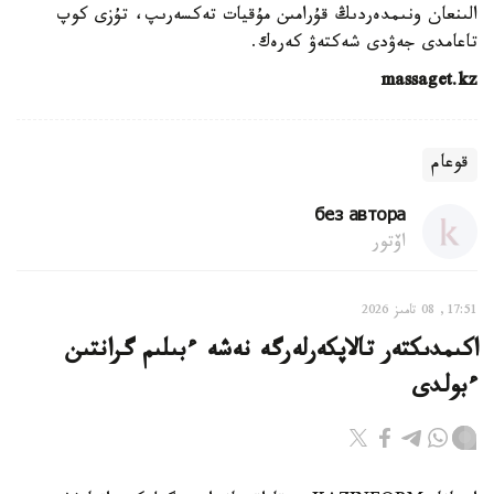
الىنعان ونىمدەردىڭ قۇرامىن مۇقيات تەكسەرىپ، تۇزى كوپ
تاعامدى جەۋدى شەكتەۋ كەرەك.
massaget.kz
قوعام
без автора
اۆتور
17:51, 08 تامىز 2026
اكىمدىكتەر تالاپكەرلەرگە نەشە ءبىلىم گرانتىن
ءبولدى