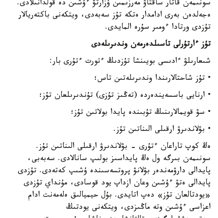
سونىمەن قاتار ساقتاۋ مەرزىمىن ۇزارتۋ ءۇشىن دە قولدانىلادى.
ەجەلدەن بەرى ادامدار ەتكە تۇز سەبەدى، ويتكەنى باكتەريالار
تۇزدى ورتادا ءومىر سۇرە المايدى.
تۇز ءارتۇرلى تاسىلدەرمەن وندىرىلەدى
شىعارىلۋ ءادىسى بويىنشا تۇزدىڭ ءتورت ءتۇرى بار:
• تۇز شاحتالارىندا وندىرىلەتىن تاس؛
• ارنايى باسسەيندەردە (تەڭىز تۇزى) تۇندىرىلعان تۇز؛
• سۋ قويمالارىنىڭ تۇبىندە پايدا بولاتىن تۇز؛
• بۋلاندىرۋ ارقىلى الىناتىن تۇز.
ەڭ كوپ تاراعان ءتۇرى - بۋلاندىرۋ ارقىلى الىناتىن تۇز.
سونىمەن بىرگە ول ەڭ پايداسىز بولىپ سانالادى. سەبەبى،
پايدالى دارۋمەندەر بۋلانۋ پروتسەسىندە ۇشىپ كەتەدى. تۇزدى
پايدالى ەتۋ ءۇشىن وعان ازداپ يود قوسادى، مۇنداي تۇزدى
«يودتالعان تۇز» دەپ اتايدى. بۇل حيميالىق ەلەمەنت ادام
اعزاسى ءۇشىن وتە ماڭىزدى، ويتكەنى يودتىڭ