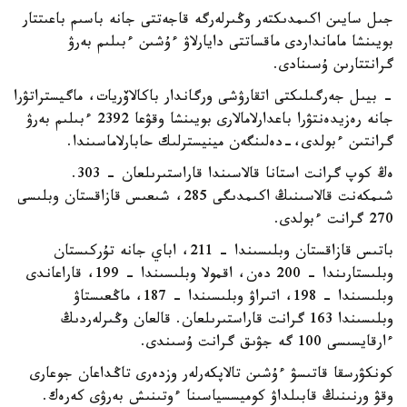
جىل سايىن اكىمدىكتەر وڭىرلەرگە قاجەتتى جانە باسىم باعىتتار
بويىنشا مامانداردى ماقساتتى دايارلاۋ ءۇشىن ءبىلىم بەرۋ
گرانتتارىن ۇسىنادى.
- بيىل جەرگىلىكتى اتقارۋشى ورگاندار باكالاۆريات، ماگيستراتۋرا
جانە رەزيدەنتۋرا باعدارلامالارى بويىنشا وقۋعا 2392 ءبىلىم بەرۋ
گرانتىن ءبولدى،-دەلىنگەن مينيسترلىك حابارلاماسىندا.
ەڭ كوپ گرانت استانا قالاسىندا قاراستىرىلعان - 303.
شىمكەنت قالاسىنىڭ اكىمدىگى 285، شىعىس قازاقستان وبلىسى
270 گرانت ءبولدى.
باتىس قازاقستان وبلىسىندا – 211، اباي جانە تۇركىستان
وبلىستارىندا – 200 دەن، اقمولا وبلىسىندا – 199، قاراعاندى
وبلىسىندا – 198، اتىراۋ وبلىسىندا – 187، ماڭعىستاۋ
وبلىسىندا 163 گرانت قاراستىرىلعان. قالعان وڭىرلەردىڭ
ءارقايسىسى 100 گە جۋىق گرانت ۇسىندى.
كونكۋرسقا قاتىسۋ ءۇشىن تالاپكەرلەر وزدەرى تاڭداعان جوعارى
وقۋ ورنىنىڭ قابىلداۋ كوميسسياسىنا ءوتىنىش بەرۋى كەرەك.