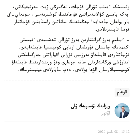
وتىنىشكە ءبىلىم تۋرالى قۇجات، نەگىزگى ۇبت سەرتيفيكاتى،
جەكە باسىن كۋالاندىراتىن قۇجاتتىڭ كوشىرمەسى، سونداي-اق
بار بولعان جاعدايدا جەڭىلدىك ساناتىن راستايتىن قۇجاتتار
قوسا تاپسىرىلادى.
- ءبىلىم بەرۋ گرانتتارىن بەرۋ تۋرالى شەشىمدى ءتيىستى
اكىمدىك جانىنان قۇرىلعان ارنايى كوميسسيا قابىلدايدى.
قۇجاتتاردى قابىلداۋ مەرزىمى تۋرالى اقپاراتتى جەرگىلىكتى
اتقارۋشى ورگانداردان جانە جوعارى وقۋ ورىندارىنىڭ قابىلداۋ
كوميسسيالارىنان الۋعا بولادى، دەپ حابارلادى مينيسترلىك.
قوعام
ريزابەك نۇسىپبەك ۇلى
اۆتور
15:12, 08 تامىز 2026