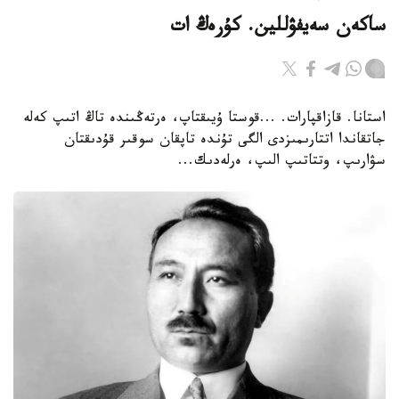
ساكەن سەيفۋللين. كۇرەڭ ات
استانا. قازاقپارات. ...قوستا ۇيىقتاپ، ەرتەڭىندە تاڭ اتىپ كەلە
جاتقاندا اتتارىمىزدى الگى تۇندە تاپقان سوقىر قۇدىقتان
سۋارىپ، وتتاتىپ الىپ، ەرلەدىك...