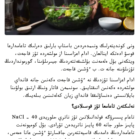
ونى كونديتەرلىك ونىمدەردەن باستاپ بارلىق دەرلىك تاعامدارعا
قوسۋ ادەتكە اينالعان. ادام اعزاسىنا از مولشەردە تۇز قاجەت،
ويتكەنى بۇل ەلەمەنت بۇلشىقەتتەردىڭ جيىرىلۋىنا، گورمونداردىڭ
تۇزىلۋىنە جانە ت. ب ءۇشىن قاجەت.
ادام اعزاسىنا تۇزدىڭ نە ءۇشىن قاجەت ەكەنىن جانە قانداي
مولشەردە ەكەنىن انىقتايىق. سونىمەن قاتار ونىڭ ارتىق بولۋىنا
بايلانىستى دەنساۋلىققا قانداي زيان كەلەتىنىن بىلەيىك.
نەلىكتەن تاعامعا تۇز قوسىلادى؟
تاعام پىسىرۋگە قولدانىلاتىن تۇز ناتري حلوريدى NaCl - 40
پايىز حلور جانە 60 پايىز ناتريدەن تۇرادى. بۇل كومپونەنت
تاعامداردىڭ دامدىك قاسيەتتەرىن جاقسارتۋ ءۇشىن عانا ەمەس،