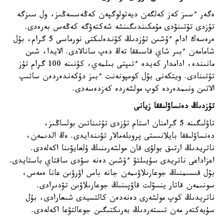
ەگەر ءسىز كەز كەلگەن ديەتولوگپەن كەڭەسسەڭىز، ول سىزگە
تۇزدى تۇتىنۋدى مۇمكىندىگىنشە شەكتەۋگە كەڭەس بەرەدى.
ەرەسەك ادام ءۇشىن تۇزدىڭ كۇندەلىكتى نورماسى 5 گرام، بۇل
شامامەن ءبىر شاي قاسىققا تەڭ دەپ سانالادى. الايدا، شىن
مانىندە، ادامدار كەيدە ءتىپتى بىلمەي، كۇنىنە 100 گرام تۇز
تۇتىنادى. ويتكەنى بۇل كومپونەنت ءبىز دۇكەندەردەن ساتىپ
الاتىن ونىمدەردە كوپ مولشەردە كەزدەسەدى.
تۇزدىڭ دەنساۋلىققا زيانى
تاۋلىگىنە 5 گرامنان استام تۇزدى تۇتىناتىن بولساڭىز،
دەنساۋلىققا بايلانىستى پروبلەمالار تۋىندايدى. ەڭ الدىمەن،
ناتريدىڭ ارتىق بولۋى قان مولشەرىنىڭ ۇلعايۋىنا اكەلەدى.
اعزاداعى ناتريدى سۇيىلتۋ ءۇشىن دەنە سۋدى ساقتاي باستايدى.
بۇل قىسىمنىڭ جوعارىلاۋىمەن جانە باس اۋرۋىن عانا ەمەس،
سونىمەن قاتار ينسۋلت قاۋپىنىڭ جوعارىلاۋىن تۋدىرادى.
ناتريدىڭ كوپ مولشەرى دەنەدەن كالتسيدى شىعارادى، بۇل
سۇيەكتەر مەن تىستەردىڭ بەرىكتىگىن جوعالتۋعا اكەلەدى.