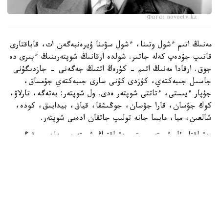
Фото: novoetv.kz
مەنىڭ اتىم ءشول وتىنا، ءشول سۋىنا ۇيرەنبەگەن ات، قاباقتارى
قاتىپ جۇدەپ كەلە جاتىر. شولدە ارقانىڭ شوپتەرىنىڭ ءبىرى دە
جوق. ارقادا مەنىڭ اتىم - كۇرەڭ اتتىڭ جەگەنى - جازدىگۇنى
جاسىل جىبەكتەي، كۇزدى كۇنى سارى جىبەكتەي جۇمساق،
جۇپار ءيىستى، ءتاتتى شوپتەر ەدى. ول شوپتەر: بەتەگە، تارلاۋ،
كوك جۋسان، قارا جۋسان، جوڭىشقا، قياق، بيدايىق، كودە،
شالعىن، ميا، مايسا جانە تولىپ جاتقان ادەمى شوپتەر.
بەتپاقتا بۇل شوپتەر جوق. بەتپاقتىڭ شوپتەرى سەلدىر، قوڭىر،
سۇر، قۋارعان، سوياۋلانعان قاتتى، قوڭىرسۇر وسىمدىك. ول
شوپتەر: سوياۋ جۋسان، قارا قوڭىر جۋسان، يزەن، ەبەلەك.
راس، كوكپەك پەن جۋسان ارقادا دا بار. بەتپاقتا دا بار.
ارقانىڭ سۋى كوبىنەسە تۇشى، ءتاتتى، تۇنىق سۋ جانە ونداي
سۋلار كوپ. ۇلكەن شالقار ايدىن كولدەر، ۇزىن اققان وزەندەر،
تاۋدان، ادىردان سىلدىراپ اققان كۇمىس سۋلى بۇلاقتار، كوك