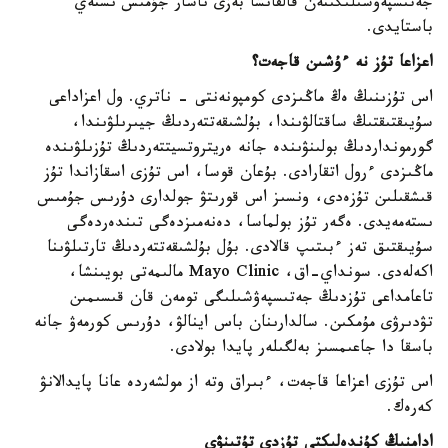
جەتىسپەۋشىلىگىنەن قالقانشا بەزى ناشار جۇمىس ىستەي
باستايدى.
اعزاعا تۇز نە ءۇشىن قاجەت؟
اس تۇزىنىڭ ەڭ ماڭىزدى كومپونەنتى - ناتري. ول اعزاداعى
سۇيىقتىقتىڭ ساقتالۋىندا، بۇلشىقەتتەردىڭ جيىرىلۋىندا،
گورمونداردىڭ بولىنۋىندە جانە ەريتروتسيتتەردىڭ تۇزىلۋىندە
ماڭىزدى ءرول اتقارادى. بۇعان قوسا، اس تۇزى اسقازاندا تۇز
قىشقىلىن تۇزەدى، ونسىز اس قورىتۋ جولدارى دۇرىس جۇمىس
ىستەمەيدى. ەگەر تۇز بولماسا، دەنەمىزدەگى تىندەردەگى
سۇيىقتىق تەز ءبىتىپ قالادى. بۇل بۇلشىقەتتەردىڭ تارتىلۋىنا
اكەلەدى. سونداي-اق، Mayo Clinic مالىمەتى بويىنشا،
تاعامداعى تۇزدىڭ جەتىسپەۋشىلىگى تومەن قان قىسىمىن
تۋدىرۋى مۇمكىن. سالدارىنان باس اينالۋ، دۇرىس كورمەۋ جانە
باسقا دا جاعىمسىز بەلگىلەر پايدا بولادى.
اس تۇزى اعزاعا قاجەت، ءبىراق وتە از مولشەردە عانا پايدالانۋ
كەرەك.
ادامنىڭ كۇندەلىكتى تۇزدى تۇتىنۋى