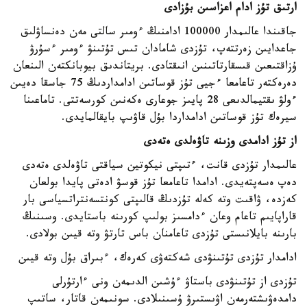
ارتىق تۇز ادام اعزاسىن بۇزادى
جاقىندا عالىمدار 100000 ادامنىڭ ءومىر سالتى مەن دەنساۋلىق
جاعدايىن زەرتتەپ، تۇزدى شامادان تىس تۇتىنۋ ءومىر ءسۇرۋ
ۇزاقتىعىن قىسقارتاتىنىن انىقتادى. بريتاندىق بيوبانكتەن الىنعان
دەرەكتەر تاعامعا ءجيى تۇز قوساتىن ادامداردىڭ 75 جاسقا دەيىن
ءولۋ ىقتيمالدىعى 28 پايىز جوعارى ەكەنىن كورسەتتى. تاماعىنا
سيرەك تۇز قوساتىن ادامداردا بۇل قاۋىپ بايقالمايدى.
از تۇز ادامدى وزىنە تاۋەلدى ەتەدى
عالىمدار تۇزدى قانت، ءتىپتى نيكوتين سياقتى تاۋەلدى ەتەدى
دەپ ەسەپتەيدى. ادامدا تاعامعا تۇز قوسۋ ادەتى پايدا بولعان
كەزدە، ۋاقىت وتە كەلە تۇزدىڭ قالىپتى كونتسەنتراتسياسى بار
قاراپايىم تاعام وعان ءدامسىز بولىپ كورىنە باستايدى. وسىنىڭ
بارىنە بايلانىستى تۇزدى تاعامنان باس تارتۋ وتە قيىن بولادى.
ادامدار تۇزدى تۇتىنۋدى شەكتەۋى كەرەك، ءبىراق بۇل وتە قيىن
تۇزدى از تۇتىنۋدى باستاۋ ءۇشىن الدىمەن ونى ءارتۇرلى
دامدەۋىشتەرمەن اۋىستىرۋ ۇسىنىلادى. سونىمەن قاتار، ساتىپ