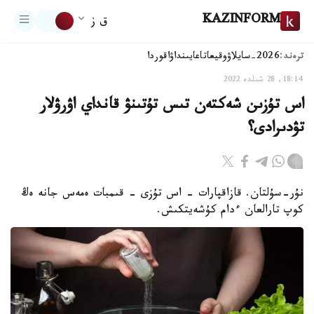
KAZINFORM
ق ز
ترەند:
2026-سايلاۋ
وقيعا
تاعايىنداۋ
اقوردا
18:14, 28 شىلدە 2022
اس تۇزىن شەكتەن تىس تۇتىنۋ قانداي اۋرۋلار
تۋدىرادى؟
نۇر-سۇلتان. قازاقپارات - اس تۇزى - قىمبات ەمەس جانە ەڭ
كوپ تارالعان ءدام كۇشەيتكىش.