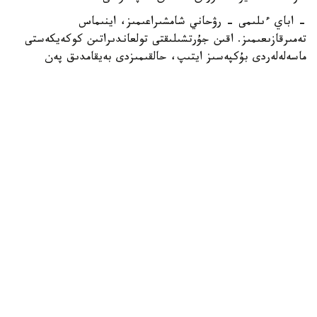
- اباي ءىلىمى - رۋحاني شامشىراعىمىز، اينىماس
تەمىرقازىعىمىز. اقىن جۇرتشىلىقتى تولعاندىراتىن كوكەيكەستى
ماسەلەلەردى بۇكپەسىز ايتىپ، حالقىمىزدى بەيقامدىق پەن
جالقاۋلىقتان اۋلاق بولۋعا شاقىردى. حاكىمنىڭ «تولىق ادام»
يدەياسى - ءاربىر ازاماتتى رۋحاني كەمەلدەنۋگە ۇندەيتىن جانە
ەشقاشان وزەكتىلىگىن جوعالتپايتىن مازمۇنى تەرەڭ تۇجىرىم، -
دەدى توقايەۆ.
مەملەكەت باسشىسى بيىلعى اباي كۇنى ەلىمىزدە جۇرگىزىلىپ
جاتقان اۋقىمدى وزگەرىستەرمەن تۇسپا- تۇس كەلىپ وتىرعانىن
ايتتى.
- قازاقستاننىڭ حالىق كونستيتۋتسياسى زاڭدى كۇشىنە ەنىپ،
بيلىكتىڭ بارلىق ينستيتۋتتارىن تۇبەگەيلى جاڭعىرتۋ ۇدەرىسى
باستالدى. بۇل - شىن مانىندە، ۇزاق مەرزىمگە ارنالعان دامۋ
باعدارىمىزدى ايقىندايتىن ەرەكشە كەزەڭ. كوپ ۇزاماي ەل
تاريحىندا العاش رەت قۇرىلتاي سايلاۋى وتەدى. ءبىر پالاتالى
پارلامەنت رەفورمالاردى ساپالى ءارى ءتيىمدى جۇزەگە اسىرۋعا