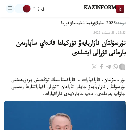
KAZINFORM
ق ز
ترەند:
2026-سايلاۋ
وقيعا
تاعايىنداۋ
اقوردا
12:25, 28 شىلدە 2022
نۇرسۇلتان نازاربايەۆ تۇركياعا قانداي ساپارمەن
بارعانى تۋرالى ايتىلدى
نۇر-سۇلتان. قازاقپارات - قازاقستاننىڭ تۇڭعىش پرەزيدەنتى
نۇرسۇلتان نازاربايەۆ جايلى تاراعان ءتۇرلى اقپاراتتارعا رەسمي
جاۋاپ بەرىلدى، دەپ حابارلايدى قازاقپارات.