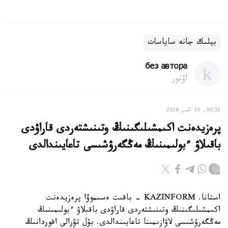
بيلىك جانە ساياسات
без автора
اۆتور
09:52, 10 تامىز 2026
پرەزيدەنت اكىمشىلىگىنىڭ وتىنىشتەردى قاراۋدى
باقىلاۋ ءبولىمىنىڭ مەڭگەرۋشىسى تاعايىندالدى
استانا. KAZINFORM - باقىت ەسىموۆا پرەزيدەنت
اكىمشىلىگىنىڭ وتىنىشتەردى قاراۋدى باقىلاۋ ءبولىمىنىڭ
مەڭگەرۋشىسى لاۋازىمىنا تاعايىندالدى. بۇل تۋرالى اقوردانىڭ