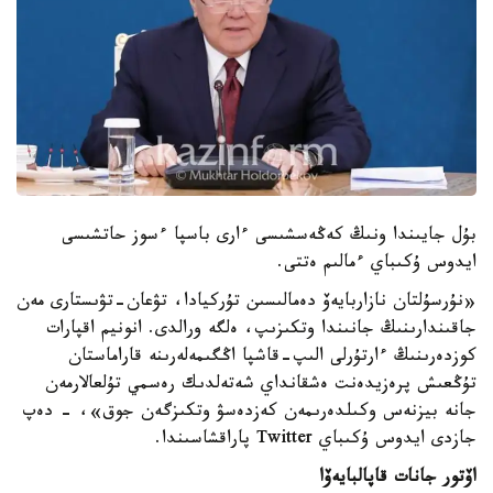
بۇل جايىندا ونىڭ كەڭەسشىسى ءارى باسپا ءسوز حاتشىسى
ايدوس ۇكىباي ءمالىم ەتتى.
«نۇرسۇلتان نازاربايەۆ دەمالىسىن تۇركيادا، تۋعان-تۋىستارى مەن
جاقىندارىنىڭ جانىندا وتكىزىپ، ەلگە ورالدى. انونيم اقپارات
كوزدەرىنىڭ ءارتۇرلى الىپ-قاشپا اڭگىمەلەرىنە قاراماستان
تۇڭعىش پرەزيدەنت ەشقانداي شەتەلدىك رەسمي تۇلعالارمەن
جانە بيزنەس وكىلدەرىمەن كەزدەسۋ وتكىزگەن جوق»، - دەپ
جازدى ايدوس ۇكىباي Twitter پاراقشاسىندا.
اۆتور جانات قاپالبايەۆا