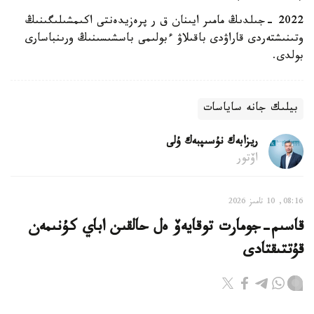
2022 -جىلدىڭ مامىر ايىنان ق ر پرەزيدەنتى اكىمشىلىگىنىڭ
وتىنىشتەردى قاراۋدى باقىلاۋ ءبولىمى باسشىسىنىڭ ورىنباسارى
بولدى.
بيلىك جانە ساياسات
ريزابەك نۇسىپبەك ۇلى
اۆتور
08:16, 10 تامىز 2026
قاسىم-جومارت توقايەۆ ەل حالقىن اباي كۇنىمەن
قۇتتىقتادى