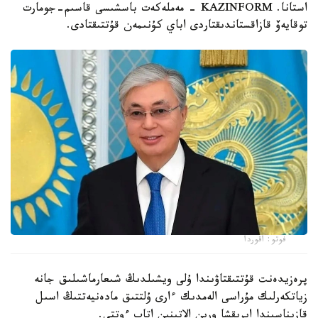
استانا. KAZINFORM - مەملەكەت باسشىسى قاسىم-جومارت
توقايەۆ قازاقستاندىقتاردى اباي كۇنىمەن قۇتتىقتادى.
فوتو: اقوردا
پرەزيدەنت قۇتتىقتاۋىندا ۇلى ويشىلدىڭ شىعارماشىلىق جانە
زياتكەرلىك مۇراسى الەمدىك ءارى ۇلتتىق مادەنيەتتىڭ اسىل
قازىناسىندا ايرىقشا ورىن الاتىنىن اتاپ ءوتتى.