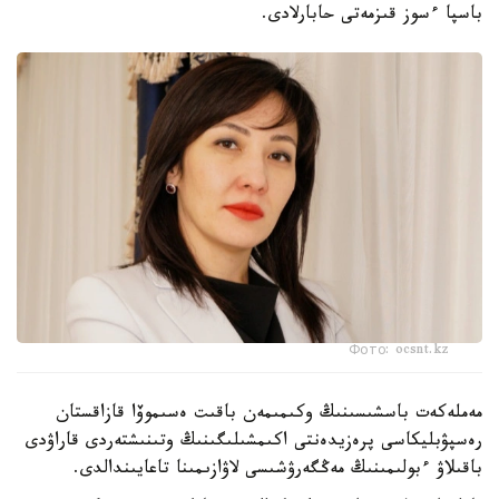
باسپا ءسوز قىزمەتى حابارلادى.
Фото: ocsnt.kz
مەملەكەت باسشىسىنىڭ وكىمىمەن باقىت ەسىموۆا قازاقستان
رەسپۋبليكاسى پرەزيدەنتى اكىمشىلىگىنىڭ وتىنىشتەردى قاراۋدى
باقىلاۋ ءبولىمىنىڭ مەڭگەرۋشىسى لاۋازىمىنا تاعايىندالدى.