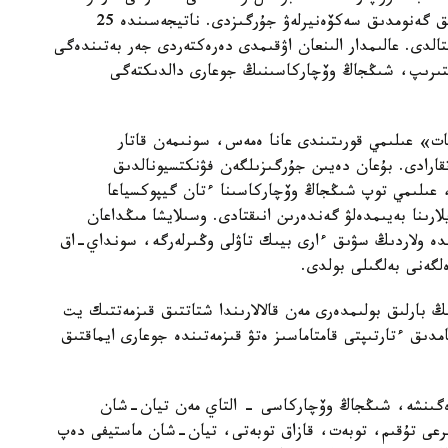
ايماقتارىن ارالاپ، 109 داراباسقا جوعارى ساپالى تولىق گەنومدىق سەكۆەنيرلەۋ جۇرگىزدى. ناتيجەسىندە 25
قتالدى. عالىمدار الىنعان اۋقىمدى دەرەكتەردى جەر بەتىندەگى
لىستىرىپ، شىڭجاڭ وۆچاركاسىنىڭ جوعارى دالدىكتەگى
ات» عىلىمي قورىتىندى عانا ەمەس، سونىمەن قاتار
اتقارادى. بۇعان دەيىن جۇرگىزىلگەن فۋنكتسيونالدىق
، عىلىمي توپ شىڭجاڭ وۆچاركاسىنا ءتان گيپوكسياعا
ارىنا بەيىمدەلۋ گەندەرىن انىقتادى. وسىلايشا مىڭداعان
ندە ولاردىڭ سۋىق ءارى بيىك تاۋلى وڭىرلەرگە، سونداي-اق
لگەنى بەلگىلى بولدى.
بارلىق بولىمدەرى مەن قالالارىندا شتاتتىق قىزمەتتىك يت
امدىق ءتارتىپتى قامتاماسىز ەتۋ قىزمەتىندە جوعارى ايماقتىق
رەگىنشە، شىڭجاڭ وۆچاركاسى - التاي مەن تيان-شان
بايىرعى تۇقىم، توبەت، قازاق توبەتى، تيان-شان ماستيفى دەپ