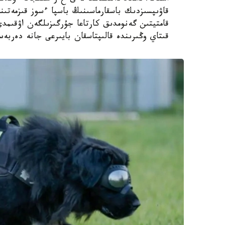
قاۋىپسىزدىك باسقارماسىنىڭ باسپا ءسوز قىزمەتىن
قامتيتىن گەنومدىق كارتاعا جۇرگىزىلگەن اۋقىم
قىتاي وڭىرىندە قالىپتاسقان بايىرعى جانە دەربە