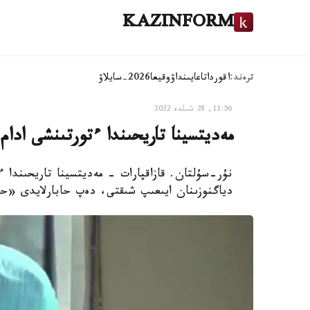
KAZINFORM
ترەند:
اقوردا
تاعايىنداۋ
وقيعا
2026-سايلاۋ
11:56, 28 شىلدە 2022
مەديتسينا تاريحىندا ءتورتىنشى ادام 
نۇر-سۇلتان. قازاقپارات - مەديتسينا تاريحىندا 
دياگنوزىنان ايىعىپ شىقتى، دەپ حابارلايدى «حابار 