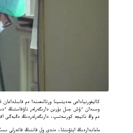
وسىدان ءۇش جىل بۇرىن دارىگەرلەر ناۋقاستىڭ ءدى
ەم وڭ ناتيجە كورسەتىپ، دارىگەرلەردىڭ ەڭبەگى اقتا