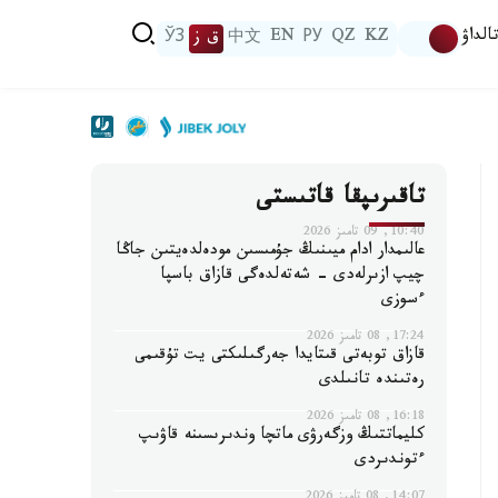
الداۋ
KZ
QZ
РУ
EN
中文
ق ز
ЎЗ
تاقىرىپقا قاتىستى
10:40, 09 تامىز 2026
عالىمدار ادام ميىنىڭ جۇمىسىن مودەلدەيتىن جاڭا
چيپ ازىرلەدى - شەتەلدەگى قازاق باسپا
ءسوزى
17:24, 08 تامىز 2026
قازاق توبەتى قىتايدا جەرگىلىكتى يت تۇقىمى
رەتىندە تانىلدى
16:18, 08 تامىز 2026
كليماتتىڭ وزگەرۋى ماتچا وندىرىسىنە قاۋىپ
ءتوندىردى