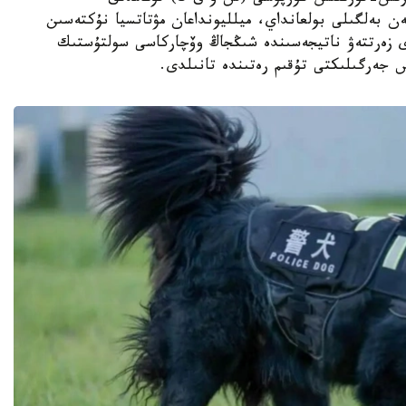
ەن بەلگىلى بولعانداي، ميلليونداعان مۋتاتسيا نۇكتەسىن
دى زەرتتەۋ ناتيجەسىندە شىڭجاڭ وۆچاركاسى سولتۇستىك
س جەرگىلىكتى تۇقىم رەتىندە تانىلدى.