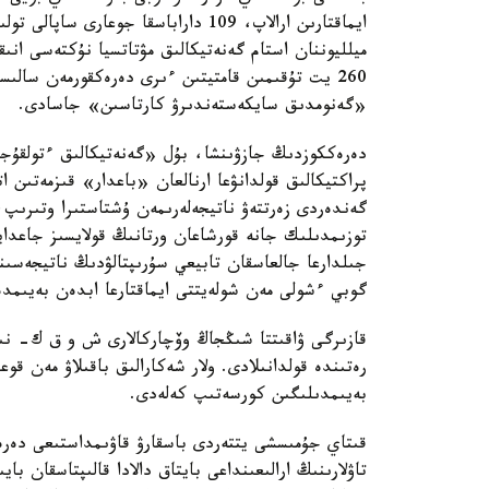
ميلليوننان استام گەنەتيكالىق مۋتاتسيا نۇكتەسى انى
260 يت تۇقىمىن قامتيتىن ءىرى دەرەكقورمەن سا
«گەنومدىق سايكەستەندىرۋ كارتاسىن» جاسادى.
دەرەككوزدىڭ جازۋىنشا، بۇل «گەنەتيكالىق ءتولقۇج
پراكتيكالىق قولدانۋعا ارنالعان «باعدار» قىزمەتىن 
گەندەردى زەرتتەۋ ناتيجەلەرىمەن ۇشتاستىرا وتىرىپ
توزىمدىلىك جانە قورشاعان ورتانىڭ قولايسىز جاعدايل
جىلدارعا جالعاسقان تابيعي سۇرىپتالۋدىڭ ناتيجەسى
گوبي ءشولى مەن شولەيتتى ايماقتارعا ابدەن بەيىمدە
قازىرگى ۋاقىتتا شىڭجاڭ وۆچاركالارى ش و ق ك- نىڭ 
رەتىندە قولدانىلادى. ولار شەكارالىق باقىلاۋ مەن قوع
بەيىمدىلىگىن كورسەتىپ كەلەدى.
قىتاي جۇمىسشى يتتەردى باسقارۋ قاۋىمداستىعى دە
تاۋلارىنىڭ ارالىعىنداعى بايتاق دالادا قالىپتاسقان 