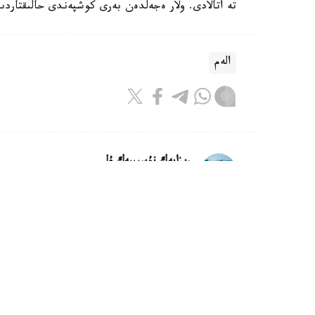
تە اتالادى. ولار ەجەلدەن بەرى كوشپەندى حالىقتار
الەم
ريزابەك نۇسىپبەك ۇلى
اۆتور
16:18, 08 تامىز 2026
كليماتتىڭ وزگەرۋى ماتچا وندىرىسى
استانا.قازاقپارات - جاپونيادا اۋا تەمپەراتۋراسى