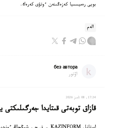
بويى رەميسسيا كەزەڭىنەن ءوتۋى كەرەك.
الەم
без автора
اۆتور
17:24, 08 تامىز 2026
قازاق توبەتى قىتايدا جەرگىلىكتى ي
استانا. KAZINFORM – ق ح ر ش