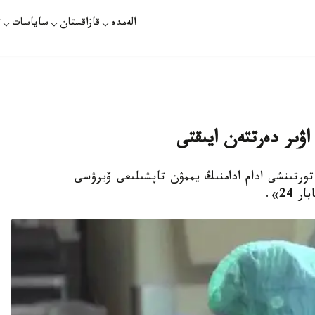
الەمدە
قازاقستان
ساياسات
ت
اۋىر دەرتتەن ايىقتى
ءتورتىنشى ادام ادامنىڭ يممۋن تاپشىلىعى ۆيرۋسى
24».