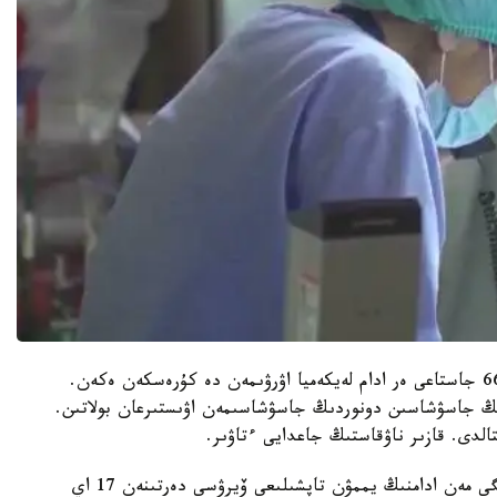
كاليفورنياداعى مەديتسينا ورتالىعىندا ەم قابىلداعان 66 جاستاعى ەر ادام لەيكەميا اۋرۋىمەن دە كۇرەسكەن ەكەن.
ڭ جاسۋشاسىن دونوردىڭ جاسۋشاسىمەن اۋىستىرعان بولاتىن.
لدى. قازىر ناۋقاستىڭ جاعدايى ءتاۋىر.
مامانداردىڭ ايتۋىنشا، ەندى ول قاننىڭ قاتەرلى ىسىگى مەن ادامنىڭ يممۋن تاپشىلىعى ۆيرۋسى دەرتىنەن 17 اي