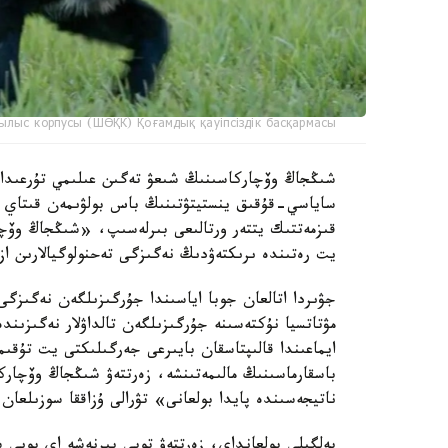
ылыс корпусы (ШӨҚК) Қоғамдық қауіпсіздік басқармасы
ساياسي-قۇقىق ينستيتۋتىنىڭ باس بولۋىمەن قىتاي عى
قىزمەتتىك يتتەر ورتالىعى بىرلەسىپ، «شىڭجاڭ وۆچا
يت رەتىندە ىرىكتەۋدىڭ نەگىزگى تەحنولوگيالارىن از
جۋىردا اتالعان جوبا اياسىندا جۇرگىزىلگەن نەگىزگى
مۋتاتسيا نۇكتەسىنە جۇرگىزىلگەن تالداۋلار نەگىزىن
ايماعىندا قالىپتاسقان بايىرعى جەرگىلىكتى يت تۇق
باسقارماسىنىڭ مالىمەتىنشە، زەرتتەۋ شىڭجاڭ وۆچار
ناتيجەسىندە پايدا بولعانى» تۋرالى ۇزاققا سوزىلعان 
بەلگىلى بولعانداي، زەرتتەۋ توبى بىرنەشە اي بويى