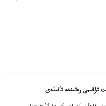
ت تۇقىمى رەتىندە تانىلدى
ىڭجاڭ ءوندىرىس-قۇرىلىس كورپۋسى (ش و ق ك) قوعامدىق