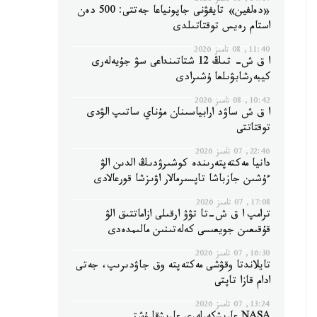
14:07, 08 تامىز 2026
«دەلفين» تايفۋنى جاپونياعا جەتتى: 500 دەن
استام رەيس توقتاتىلدى
11:40, 08 تامىز 2026
ا ق ش- تىڭ 12 شتاتىنداعى سۋ جۇيەلەرى
كيبەرشابۋىلعا ۇشىرادى
10:42, 08 تامىز 2026
ا ق ش ساۋد ارابياسىنان مۇناي ساتىپ الۋدى
توقتاتتى
22:46, 07 تامىز 2026
دانيا مەكتەپتەرىندە كوشىرۋدىڭ الدىن الۋ
ءۇشىن جازباشا تاپسىرمالار اۋىزشا قورعالادى
17:08, 07 تامىز 2026
ترامپ ا ق ش-تا تۋۋ ارقىلى ازاماتتىق الۋ
قۇقىعىن جويعىسى كەلەتىنىن مالىمدەدى
16:30, 07 تامىز 2026
تايلاندتا وقۋشى مەكتەپتە وق جاۋدىرىپ، جەتى
ادام قازا تاپتى
13:24, 07 تامىز 2026