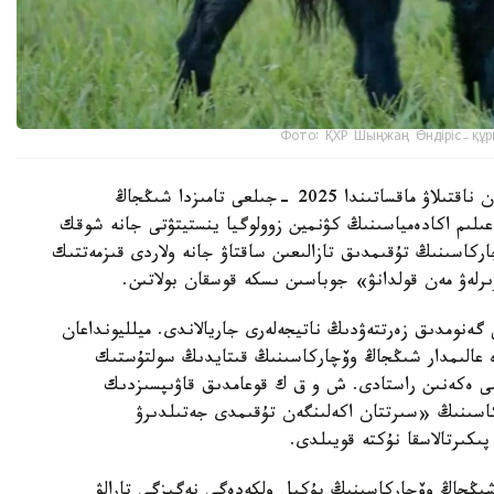
Фото: ҚХР Шыңжаң Өндіріс-құр
شىڭجاڭ وۆچاركاسىنىڭ شىعۋ تەگىن عىلىمي تۇرعىدان ناقتىلاۋ ماقساتىندا 2025 -جىلعى تامىزدا شىڭجاڭ
لىم اكادەمياسىنىڭ كۋنمين زوولوگيا ينستيتۋتى جانە شوقك
ركاسىنىڭ تۇقىمدىق تازالىعىن ساقتاۋ جانە ولاردى قىزمەتتىك
ىرلەۋ مەن قولدانۋ» جوباسىن ىسكە قوسقان بولاتىن.
 گەنومدىق زەرتتەۋدىڭ ناتيجەلەرى جاريالاندى. ميلليونداعان
دە عالىمدار شىڭجاڭ وۆچاركاسىنىڭ قىتايدىڭ سولتۇستىك
ىمى ەكەنىن راستادى. ش و ق ك قوعامدىق قاۋىپسىزدىك
كاسىنىڭ «سىرتتان اكەلىنگەن تۇقىمدى جەتىلدىرۋ
پىكىرتالاسقا نۇكتە قويىلدى.
 شىڭجاڭ وۆچاركاسىنىڭ بۇكىل ولكەدەگى نەگىزگى تارالۋ