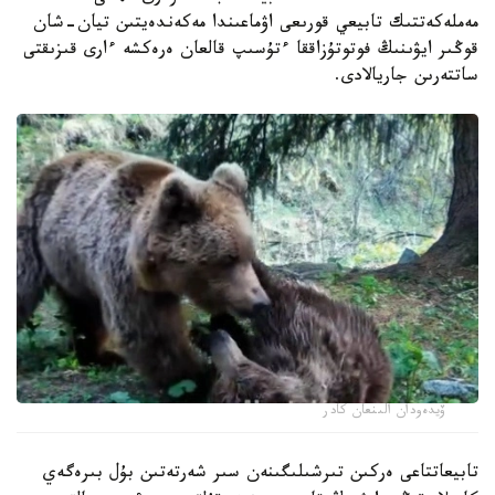
مەملەكەتتىك تابيعي قورىعى اۋماعىندا مەكەندەيتىن تيان-شان
قوڭىر ايۋىنىڭ فوتوتۇزاققا ءتۇسىپ قالعان ەرەكشە ءارى قىزىقتى
ساتتەرىن جاريالادى.
ۆيدەودان الىنعان كادر
تابيعاتتاعى ەركىن تىرشىلىگىنەن سىر شەرتەتىن بۇل بىرەگەي