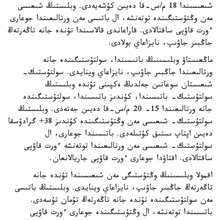
شىعىسىندا 18 م/س-قا دەيىن كۇشەيەدى. وبلىستىڭ شىعىسى
مەن وڭتۇستىگىندە توتەنشە، ال باتىسى مەن ورتالىعىندا جوعارى
ءورت قاۋپى ساقتالادى. قاراعاندى قالاسىندا تۇندە جانە تاڭەرتەڭ
جاڭبىر جاۋىپ، نايزاعاي بولادى.
ماڭعىستاۋ وبلىسىنىڭ باتىسىندا، سولتۇستىگىندە جانە
ورتالىعىندا جاڭبىر جاۋىپ، نايزاعاي وينايدى. سولتۇستىك-
شىعىستان سوعاتىن جەلدىڭ ەكپىنى تۇندە وبلىستىڭ
سولتۇستىك- باتىسىندا، كۇندىز باتىسىندا، سولتۇستىگىندە
جانە ورتالىعىندا 15- 20 م/س-قا دەيىن جەتەدى. وبلىستىڭ
سولتۇستىك- شىعىسى مەن وڭتۇستىگىندە كۇندىز 38+ گرادۋسقا
دەيىن اپتاپ ىستىق كۇتىلەدى. باتىسىندا جوعارى، ال
سولتۇستىك- شىعىسى مەن ورتالىعىندا توتەنشە ءورت قاۋپى
ساقتالادى. اقتاۋدا جوعارى ءورت قاۋپى جاريالانعان.
اقمولا وبلىسىنىڭ وڭتۇستىگى مەن شىعىسىندا تۇندە جانە
تاڭەرتەڭ جاڭبىر جاۋىپ، نايزاعاي وينايدى. وبلىستىڭ باتىسى
مەن سولتۇستىگىندە تۇندە جانە تاڭەرتەڭ تۇمان تۇسەدى.
باتىسىندا توتەنشە، ال وڭتۇستىگىندە جوعارى ءورت قاۋپى