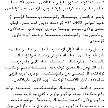
شىعىسىندا توتەنشە ءورت قاۋپى ساقتالادى. سەمەي قالاسىندا
جاڭبىر، نايزاعاي، كۇندىز بۇرشاق پەن داۋىلدى جەل كۇتىلەدى.
باتىس قازاقستان وبلىسىنىڭ وڭتۇستىك-باتىسىندا كۇندىز اۋا
تەمپەراتۋراسى 35+…36+ گرادۋسقا دەيىن كوتەرىلىپ، اپتاپ
ىستىق بولادى. وبلىس بويىنشا جوعارى ءورت قاۋپى ساقتالادى،
ال باتىسى مەن وڭتۇستىك-شىعىسىندا توتەنشە ءورت قاۋپى
كۇتىلەدى.
جامبىل وبلىسىنىڭ تاۋلى اۋداندارىندا كۇندىز جاڭبىر جاۋىپ،
نايزاعاي وينايدى. جەلدىڭ ەكپىنى وبلىستىڭ وڭتۇستىك-
باتىسىندا، سولتۇستىك- شىعىسىندا جانە تاۋلى وڭىرلەرىندە
15- 20 م/س-قا دەيىن كۇشەيەدى. وبلىستىڭ باسىم بولىگىندە
توتەنشە، ال شىعىسى مەن وڭتۇستىگىندە جوعارى ءورت قاۋپى
ساقتالادى. تاراز قالاسىندا توتەنشە ءورت قاۋپى جاريالانعان.
شىعىس قازاقستان وبلىسىنىڭ سولتۇستىگىندە، شىعىسىندا جانە
وڭتۇستىگىندە تۇندە جاڭبىر جاۋىپ، كەي جەرلەردە نوسەر
جاڭبىر بولادى. كۇندىز وبلىستىڭ باتىسىندا، سولتۇستىگىندە
جانە شىعىسىندا جاڭبىر، نايزاعاي، بۇرشاق جانە داۋىلدى جەل