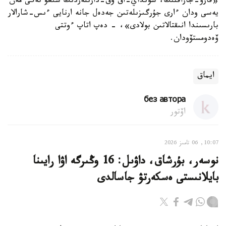
«قارۋ-جاراقتىڭ، سونداي-اق وق-دارىلەردىڭ شىعۋ تەگى مەن
يەسى ودان ءارى جۇرگىزىلەتىن جەدەل جانە ارنايى ءىس-شارالار
بارىسىندا انىقتالاتىن بولادى»، - دەپ اتاپ ءوتتى
ۆەدومستۆودان.
ايماق
без автора
اۆتور
10:07, 06 تامىز 2026
نوسەر، بۇرشاق، داۋىل: 16 وڭىرگە اۋا رايىنا
بايلانىستى ەسكەرتۋ جاسالدى