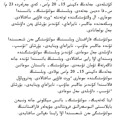
كۇتىلەدى. جەلدىڭ ەكپىنى 15- 20 م/س، كەي جەرلەردە 23 م/
س-قا دەيىن جەتەدى. وبلىستىڭ سولتۇستىك- باتىسىندا
جوعارى، ال وڭتۇستىگىندە توتەنشە ءورت قاۋپى ساقتالادى.
وسكەمەندە جاڭبىر، نايزاعاي، كۇندىز بۇرشاق پەن داۋىلدى
جەل بولجانادى.
سولتۇستىك قازاقستان وبلىسىنىڭ سولتۇستىگى مەن شىعىسىندا
تۇندە جاڭبىر جاۋىپ، نايزاعاي وينايدى، بۇرشاق ءتۇسىپ،
داۋىلدى جەل سوعادى. كۇندىز وبلىستىڭ سولتۇستىگىندە
وسىنداي اۋا رايى ساقتالادى. وبلىستىڭ باتىسىندا تۇندە جانە
تاڭەرتەڭ تۇمان تۇسەدى. سولتۇستىك- باتىستان سوعاتىن
جەلدىڭ ەكپىنى 15- 20 م/س بولادى. وبلىستىڭ
سولتۇستىگىندە جوعارى ءورت قاۋپى ساقتالادى. پەتروپاۆل
قالاسىندا كۇندىز جاڭبىر جاۋىپ، نايزاعاي وينايدى، بۇرشاق
ءتۇسىپ، داۋىلدى جەل سوعادى.
ايتا كەتەيىك، سولتۇستىك- باتىس سيكلونى جانە ونىمەن
بايلانىستى اتموسفەرالىق فرونتالدى جۇيەلەر قازاقستاننىڭ
سولتۇستىگى مەن شىعىسىندا اۋا رايىنا ىقپالىن ساقتايدى.