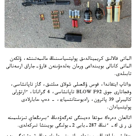
الماتى قالالىق كريمينالدىق پوليتسياسىنىڭ مالىمەتىنشە، ۇلكەن
الماتى كانالى بويىنداعى ورمان بەلدەۋىنەن قارۋ-جاراق ارسەنالى
تابىلدى.
«اتاپ ايتقاندا، قوس ۇڭعىلى شولاق مىلتىق، گاز تاپانشاسى،
وقجاتارى جوق BLOW F92 تاپانشاسى، 4 گراناتا، ءارتۇرلى
كاليبرلى 39 پاترون، راديوستانتسيا»، - دەپ حابارلادى
پوليتسيادان.
اتالعان دەرەك سوتقا دەيىنگى تەرگەۋدىڭ ءبىرىڭعاي تىزىلىمىنە
ق ر ق ك- ءنىڭ 287-بابى 2-بولىگى بويىنشا تىركەلدى.