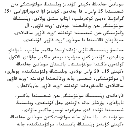
سوعاتىن جەلدىڭ ەكپىنى كۇندىز وبلىستىڭ سولتۇستىگى مەن
شىعىسىندا 15 م/س- قا جەتەدى. كۇندىز اۋا تەمپەراتۋراسى +35
گرادۋسقا دەيىن كوتەرىلىپ، اپتاپ ىستىق بولادى. وبلىستىڭ
سولتۇستىگى مەن ورتالىعىندا جوعارى ءورت قاۋپى، ال
وڭتۇستىگى مەن شىعىسىندا توتەنشە ءورت قاۋپى ساقتالادى.
جەزقازعان قالاسىندا دا جوعارى ءورت قاۋپى كۇتىلەدى.
جەتىسۋ وبلىسىنىڭ تاۋلى اۋداندارىندا جاڭبىر جاۋىپ، نايزاعاي
وينايدى، كۇندىز كەي جەرلەردە نوسەر جاڭبىر جاۋادى. الاكول
كولدەرى ماڭىندا سولتۇستىك- باتىستان سوعاتىن جەلدىڭ
ەكپىنى 15- 20 م/س بولادى. وبلىستىڭ وڭتۇستىگىندە جوعارى،
ال سولتۇستىگى، شىعىسى جانە ورتالىعىندا توتەنشە ءورت قاۋپى
ساقتالادى. تالدىقورعاندا توتەنشە ءورت قاۋپى جاريالانعان.
قاراعاندى وبلىسىنىڭ سولتۇستىگى مەن شىعىسىندا جاڭبىر،
نايزاعاي، بۇرشاق جانە داۋىلدى جەل كۇتىلەدى. وبلىستىڭ
شىعىسىندا تۇندە كەي جەرلەردە نوسەر جاڭبىر جاۋادى.
سولتۇستىك- باتىستان جانە سولتۇستىكتەن سوعاتىن جەلدىڭ
ەكپىنى كۇندىز وبلىستىڭ باتىسىندا، سولتۇستىگىندە جانە