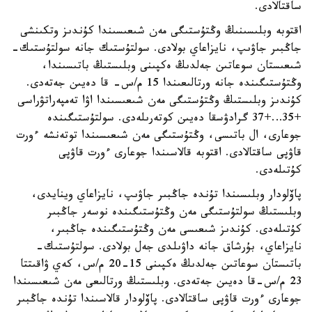
ساقتالادى.
اقتوبە وبلىسىنىڭ وڭتۇستىگى مەن شىعىسىندا كۇندىز وتكىنشى
جاڭبىر جاۋىپ، نايزاعاي بولادى. سولتۇستىك جانە سولتۇستىك-
شىعىستان سوعاتىن جەلدىڭ ەكپىنى وبلىستىڭ باتىسىندا،
وڭتۇستىگىندە جانە ورتالىعىندا 15 م/س- قا دەيىن جەتەدى.
كۇندىز وبلىستىڭ وڭتۇستىگى مەن شىعىسىندا اۋا تەمپەراتۋراسى
+35…+37 گرادۋسقا دەيىن كوتەرىلەدى. سولتۇستىگىندە
جوعارى، ال باتىسى، وڭتۇستىگى مەن شىعىسىندا توتەنشە ءورت
قاۋپى ساقتالادى. اقتوبە قالاسىندا جوعارى ءورت قاۋپى
كۇتىلەدى.
پاۆلودار وبلىسىندا تۇندە جاڭبىر جاۋىپ، نايزاعاي وينايدى،
وبلىستىڭ سولتۇستىگى مەن وڭتۇستىگىندە نوسەر جاڭبىر
كۇتىلەدى. كۇندىز شىعىسى مەن وڭتۇستىگىندە جاڭبىر،
نايزاعاي، بۇرشاق جانە داۋىلدى جەل بولادى. سولتۇستىك-
باتىستان سوعاتىن جەلدىڭ ەكپىنى 15-20 م/س، كەي ۋاقىتتا
23 م/س-قا دەيىن جەتەدى. وبلىستىڭ ورتالىعى مەن شىعىسىندا
جوعارى ءورت قاۋپى ساقتالادى. پاۆلودار قالاسىندا تۇندە جاڭبىر