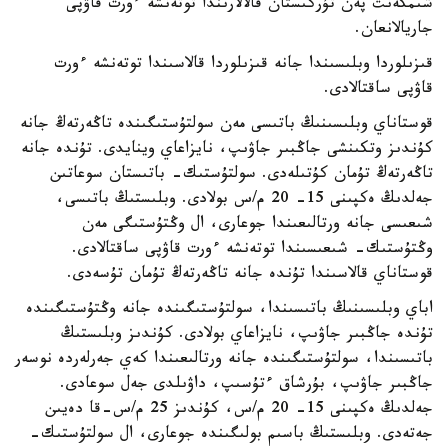
شىمكەنت پەن تۇركىستان قالالارىندا توتەنشە ءورت قاۋپى
جاريالانعان.
قىزىلوردا وبلىسىندا جانە قىزىلوردا قالاسىندا توتەنشە ءورت
قاۋپى ساقتالادى.
قوستاناي وبلىسىنىڭ باتىسى مەن سولتۇستىگىندە تاڭەرتەڭ جانە
كۇندىز وتكىنشى جاڭبىر جاۋىپ، نايزاعاي وينايدى. تۇندە جانە
تاڭەرتەڭ تۇمان كۇتىلەدى. سولتۇستىك- باتىستان سوعاتىن
جەلدىڭ ەكپىنى 15- 20 م/س بولادى. وبلىستىڭ باتىسى،
شىعىسى جانە ورتالىعىندا جوعارى، ال وڭتۇستىگى مەن
وڭتۇستىك- شىعىسىندا توتەنشە ءورت قاۋپى ساقتالادى.
قوستاناي قالاسىندا تۇندە جانە تاڭەرتەڭ تۇمان تۇسەدى.
اباي وبلىسىنىڭ باتىسىندا، سولتۇستىگىندە جانە وڭتۇستىگىندە
تۇندە جاڭبىر جاۋىپ، نايزاعاي بولادى. كۇندىز وبلىستىڭ
باتىسىندا، سولتۇستىگىندە جانە ورتالىعىندا كەي جەرلەردە نوسەر
جاڭبىر جاۋىپ، بۇرشاق ءتۇسىپ، داۋىلدى جەل سوعادى.
جەلدىڭ ەكپىنى 15- 20 م/س، كۇندىز 25 م/س-قا دەيىن
جەتەدى. وبلىستىڭ باسىم بولىگىندە جوعارى، ال سولتۇستىك-