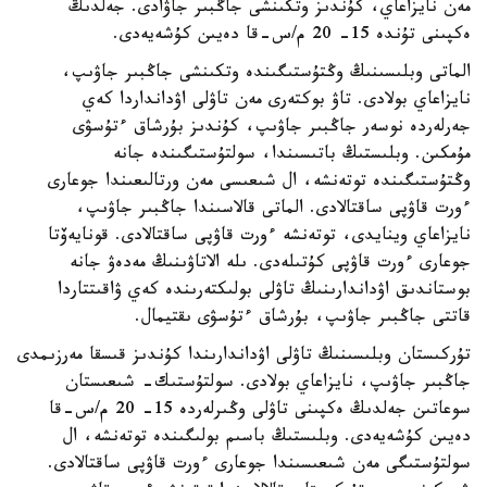
مەن نايزاعاي، كۇندىز وتكىنشى جاڭبىر جاۋادى. جەلدىڭ
ەكپىنى تۇندە 15- 20 م/س-قا دەيىن كۇشەيەدى.
الماتى وبلىسىنىڭ وڭتۇستىگىندە وتكىنشى جاڭبىر جاۋىپ،
نايزاعاي بولادى. تاۋ بوكتەرى مەن تاۋلى اۋدانداردا كەي
جەرلەردە نوسەر جاڭبىر جاۋىپ، كۇندىز بۇرشاق ءتۇسۋى
مۇمكىن. وبلىستىڭ باتىسىندا، سولتۇستىگىندە جانە
وڭتۇستىگىندە توتەنشە، ال شىعىسى مەن ورتالىعىندا جوعارى
ءورت قاۋپى ساقتالادى. الماتى قالاسىندا جاڭبىر جاۋىپ،
نايزاعاي وينايدى، توتەنشە ءورت قاۋپى ساقتالادى. قونايەۆتا
جوعارى ءورت قاۋپى كۇتىلەدى. ىلە الاتاۋىنىڭ مەدەۋ جانە
بوستاندىق اۋداندارىنىڭ تاۋلى بولىكتەرىندە كەي ۋاقىتتاردا
قاتتى جاڭبىر جاۋىپ، بۇرشاق ءتۇسۋى ىقتيمال.
تۇركىستان وبلىسىنىڭ تاۋلى اۋداندارىندا كۇندىز قىسقا مەرزىمدى
جاڭبىر جاۋىپ، نايزاعاي بولادى. سولتۇستىك- شىعىستان
سوعاتىن جەلدىڭ ەكپىنى تاۋلى وڭىرلەردە 15- 20 م/س-قا
دەيىن كۇشەيەدى. وبلىستىڭ باسىم بولىگىندە توتەنشە، ال
سولتۇستىگى مەن شىعىسىندا جوعارى ءورت قاۋپى ساقتالادى.