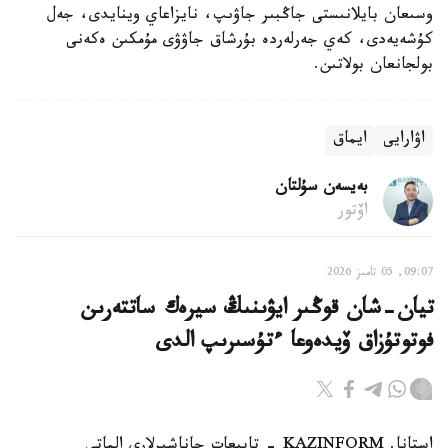
وسىعان بايلانىستى جاڭبىر جاۋىپ، نايزاعاي وينايدى، جەل
كۇشەيەدى، كەي جەرلەردە بۇرشاق جاۋۋى مۇمكىن ەكەنى
بولجانعان بولاتىن.
اۋارايى
ايماق
بەيسەن سۇلتان
اۆتور
09:07, 05 تامىز 2026
تيان-شان قوڭىر ايۋىنىڭ سيرەك ساتتەرىن
فوتوتۇزاق ۆيدەوعا ءتۇسىرىپ الدى
استانا. KAZINFORM - تابيعات جاناشىرلارى الماتى