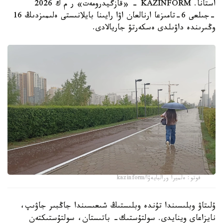
استانا. KAZINFORM - «قازگيدرومەت» ر م ك 2026
-جىلعى 6-تامىزعا ارنالعان اۋا رايىنا بايلانىستى ەلىمىزدىڭ 16
وڭىرىندە داۋىلدى ەسكەرتۋ جاريالادى.
فوتو: ەلميرا ورالبايەۆا/kazinform
ۇلىتاۋ وبلىسىندا تۇندە وبلىستىڭ شىعىسىندا جاڭبىر جاۋىپ،
نايزاعاي وينايدى. سولتۇستىك- باتىستان، سولتۇستىكتەن