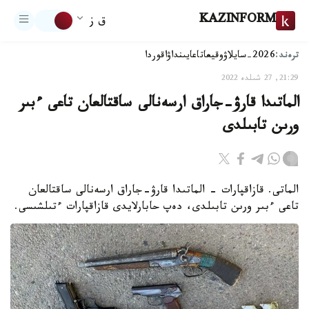
KAZINFORM
ق ز
ترەند:
2026-سايلاۋ
وقيعا
تاعايىنداۋ
اقوردا
21:29, 27 شىلدە 2022
الماتىدا قارۋ-جاراق ارسەنالى ساقتالعان تاعى ءبىر
ورىن تابىلدى
الماتى. قازاقپارات - الماتىدا قارۋ-جاراق ارسەنالى ساقتالعان
تاعى ءبىر ورىن تابىلدى، دەپ حابارلايدى قازاقپارات ءتىلشىسى.