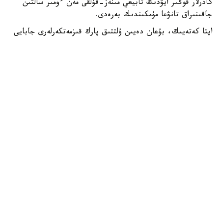
كادرلار قوڭىر ايۋدىڭ تابيعي مىنەز-قۇلقى مەن ءومىر سالتىن
جاقىنىراق تانۋعا مۇمكىندىك بەرەدى.
ايتا كەتەيىك، بۇعان دەيىن ۇلتتىق پارك قىزمەتكەرلەرى جابايى
جانۋارلاردى كورگەن جاعدايدا ولاردى تاماقتاندىرۋعا تىرىسپاۋعا
شاقىرعان ەدى. سونداي-اق، پارك اۋماعىندا تاماق قالدىقتارىن
قالدىرماۋ جونىندە قاتاڭ ەسكەرتۋ جاساعان بولاتىن.