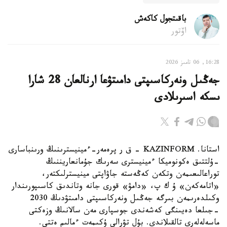
باقىتجول كاكەش
اۆتور
16:28, 06 تامىز 2026
جەڭىل ونەركاسىپتى دامىتۋعا ارنالعان 28 شارا
ىسكە اسىرىلادى
استانا. KAZINFORM - ق ر پرەمەر-ءمينيسترىنىڭ ورىنباسارى
-ۇلتتىق ەكونوميكا ءمينيسترى سەرىك جۇمانعاريننىڭ
توراعالىعىمەن وتكەن كەڭەستە جاۋاپتى مينيسترلىكتەر،
«اتامەكەن» ۇ ك پ، «دامۋ» قورى جانە وتاندىق كاسىپورىندار
وكىلدەرىمەن بىرگە جەڭىل ونەركاسىپتى دامىتۋدىڭ 2030
-جىلعا دەيىنگى كەشەندى جوسپارى مەن سالانىڭ وزەكتى
ماسەلەلەرى تالقىلاندى. بۇل تۋرالى ۇكىمەت ءمالىم ەتتى.