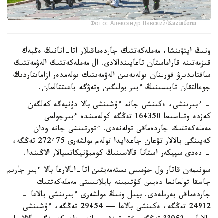
Фото: Александр Павский/Kazinform
ونىڭ ايتۋىنشا، مەملەكەتتىك جاردەماقىلار اتا-انانىڭ ەڭبەك
قىزمەتىنە قاراماستان تاعايىندالادى. ال مەملەكەتتىك الەۋمەتتىك
ساقتاندىرۋ قورىنان تولەنەتىن الەۋمەتتىك تولەمدەر ازاماتتاردىڭ
جوعالتقان تابىسىنىڭ ءبىر بولىگىن وتەۋگە باعىتتالعان.
- ءبىرىنشى، ەكىنشى جانە ءۇشىنشى بالا دۇنيەگە كەلگەن
كەزدە وتباسىعا 164350 تەڭگە كولەمىندە ءبىرجولعى
مەملەكەتتىك جاردەماقى تولەنەدى. ءتورتىنشى جانە ودان
كەيىنگى بالالار تۋعان جاعدايدا تولەم مولشەرى 272475 تەڭگە،
- دەدى سپيكەر استانا قالاسىنىڭ كوممۋنيكاتسيالار الاڭىندا.
سونىمەن قاتار ول جۇمىس ىستەمەيتىن اتا-انالارعا بالا ءبىر جارىم
جاسقا تولعانعا دەيىن كۇتىمىنە بايلانىستى مەملەكەتتىك
جاردەماقى بەرىلەدى. بيىل ونىڭ مولشەرى ءبىرىنشى بالاعا -
24912 تەڭگە، ەكىنشى بالاعا — 29454 تەڭگە، ءۇشىنشى