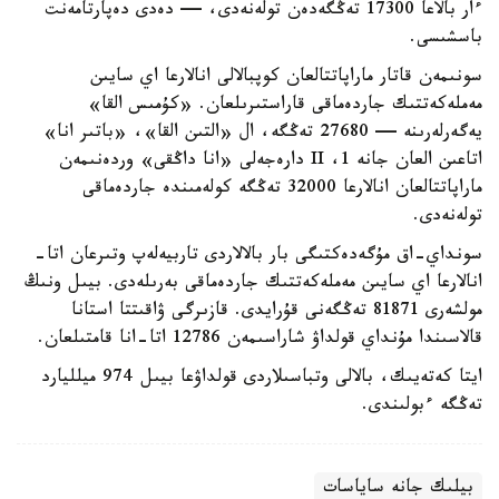
ءار بالاعا 17300 تەڭگەدەن تولەنەدى، — دەدى دەپارتامەنت
باسشىسى.
سونىمەن قاتار ماراپاتتالعان كوپبالالى انالارعا اي سايىن
مەملەكەتتىك جاردەماقى قاراستىرىلعان. «كۇمىس القا»
يەگەرلەرىنە — 27680 تەڭگە، ال «التىن القا»، «باتىر انا»
اتاعىن العان جانە 1، II دارەجەلى «انا داڭقى» وردەنىمەن
ماراپاتتالعان انالارعا 32000 تەڭگە كولەمىندە جاردەماقى
تولەنەدى.
سونداي-اق مۇگەدەكتىگى بار بالالاردى تاربيەلەپ وتىرعان اتا-
انالارعا اي سايىن مەملەكەتتىك جاردەماقى بەرىلەدى. بيىل ونىڭ
مولشەرى 81871 تەڭگەنى قۇرايدى. قازىرگى ۋاقىتتا استانا
قالاسىندا مۇنداي قولداۋ شاراسىمەن 12786 اتا-انا قامتىلعان.
ايتا كەتەيىك، بالالى وتباسىلاردى قولداۋعا بيىل 974 ميلليارد
تەڭگە ءبولىندى.
بيلىك جانە ساياسات