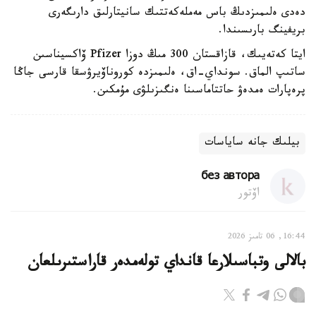
دەدى ەلىمىزدىڭ باس مەملەكەتتىك سانيتارلىق دارىگەرى
بريفينگ بارىسىندا.
ايتا كەتەيىك، قازاقستان 300 مىڭ دوزا Pfizer ۆاكسيناسىن
ساتىپ الماق. سونداي-اق، ەلىمىزدە كوروناۆيرۋسقا قارسى جاڭا
پرەپارات ەمدەۋ حاتتاماسىنا ەنگىزىلۋى مۇمكىن.
بيلىك جانە ساياسات
без автора
اۆتور
16:44, 06 تامىز 2026
بالالى وتباسىلارعا قانداي تولەمدەر قاراستىرىلعان