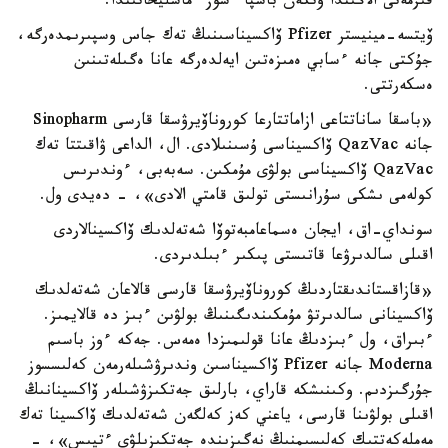
قىزمەتى الاڭىندا وتكەن باسپا ءسوز ءماسليحاتىندا.
ۆيتسە-مينيستر Pfizer ۆاكسيناسىنىڭ تەك جاس وسپىرىمدەرگە،
جۇكتى جانە ءسابي ەمىزەتىن ايەلدەرگە عانا ەگىلەتىنىن
ەسكەرتتى.
«باسقا ساناتتاعى ازاماتتارعا كوروناۆيرۋسقا قارسى Sinopharm
جانە QazVac ۆاكسيناسى ۇسىنىلادى. ال، الداعى ۋاقىتتا تەك
QazVac ۆاكسيناسى بولۋى مۇمكىن. سەبەبى، ءوندىرىس
كولەمى ىشكى سۇرانىستى تولىق قامتي الادى»، - دەيدى ول.
سونداي-اق، ايجان ەسماعامبەتوۆا شەتەلدىك ۆاكسينالاردى
اقىلى سالدىرۋعا قاتىستى پىكىر ءبىلدىردى.
«قازاقستاندىقتاردىڭ كوروناۆيرۋسقا قارسى قالاعان شەتەلدىك
ۆاكسينانى سالدىرتۋ مۇمكىندىگىنىڭ بولۋىن ءبىز دە قالايمىز.
ءبىراق، ول ءبىزدىڭ عانا قولىمىزدا ەمەس. جەكە ءوز باسىم
Moderna جانە Pfizer ۆاكسيناسىن وندىرۋشىلەرمەن كەلىسسوز
جۇرگىزدىم. وكىنىشكە قاراي، بارلىق جەتكىزۋشىلەر ۆاكسينانىڭ
اقىلى بولۋىنا قارسى، ياعني كەز كەلگەن شەتەلدىك ۆاكسينا تەك
مەملەكەتتىك كەلىسىمنىڭ نەگىزىندە جەتكىزىلۋى ءتيىس»، -