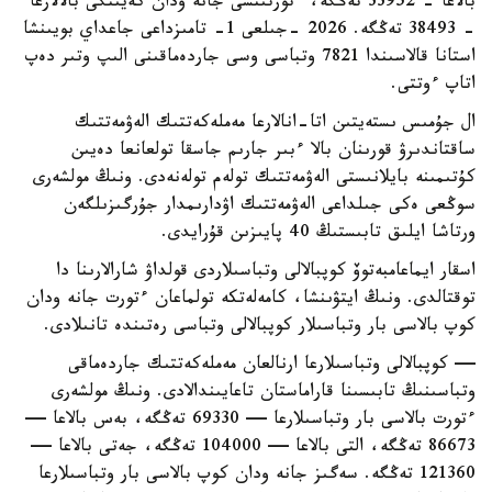
بالاعا - 33952 تەڭگە، ءتورتىنشى جانە ودان كەيىنگى بالالارعا
- 38493 تەڭگە. 2026 -جىلعى 1- تامىزداعى جاعداي بويىنشا
استانا قالاسىندا 7821 وتباسى وسى جاردەماقىنى الىپ وتىر دەپ
اتاپ ءوتتى.
ال جۇمىس ىستەيتىن اتا-انالارعا مەملەكەتتىك الەۋمەتتىك
ساقتاندىرۋ قورىنان بالا ءبىر جارىم جاسقا تولعانعا دەيىن
كۇتىمىنە بايلانىستى الەۋمەتتىك تولەم تولەنەدى. ونىڭ مولشەرى
سوڭعى ەكى جىلداعى الەۋمەتتىك اۋدارىمدار جۇرگىزىلگەن
ورتاشا ايلىق تابىستىڭ 40 پايىزىن قۇرايدى.
اسقار ايماعامبەتوۆ كوپبالالى وتباسىلاردى قولداۋ شارالارىنا دا
توقتالدى. ونىڭ ايتۋىنشا، كامەلەتكە تولماعان ءتورت جانە ودان
كوپ بالاسى بار وتباسىلار كوپبالالى وتباسى رەتىندە تانىلادى.
— كوپبالالى وتباسىلارعا ارنالعان مەملەكەتتىك جاردەماقى
وتباسىنىڭ تابىسىنا قاراماستان تاعايىندالادى. ونىڭ مولشەرى
ءتورت بالاسى بار وتباسىلارعا — 69330 تەڭگە، بەس بالاعا —
86673 تەڭگە، التى بالاعا — 104000 تەڭگە، جەتى بالاعا —
121360 تەڭگە. سەگىز جانە ودان كوپ بالاسى بار وتباسىلارعا