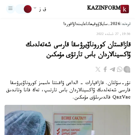
KAZINFORM
ق ز
ترەند:
2026-سايلاۋ
وقيعا
تاعايىنداۋ
اقوردا
19:56, 27 شىلدە 2022
قازاقستان كوروناۆيرۋسقا قارسى شەتەلدىك
ۆاكسينالاردان باس تارتۋى مۇمكىن
نۇر-سۇلتان. قازاقپارات - الداعى ۋاقىتتا ەلىمىز كوروناۆيرۋسقا
قارسى شەتەلدىك ۆاكسينالاردان باس تارتىپ، تەك قانا وتاندىق
QazVac قالدىرىلۋى مۇمكىن.