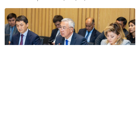
Фото: Правительство РК
قاتىسۋشىلارعا جەڭىل ونەركاسىپتى دامىتۋدىڭ 2026-2030
-جىلدارعا ارنالعان كەشەندى جوسپارىنىڭ نەگىزگى ەرەجەلەرى
تانىستىرىلدى. ونەركاسىپ ۆيسە- ءمينيسترى ولجاس ساپاربەكوۆ
اتاپ وتكەندەي، قۇجات زاڭناما، ساتىپ الۋ تەتىگىن جەتىلدىرۋ،
«كولەڭكەلى» يمپورتقا قارسى ءىس-قيمىل، ينۆەستيتسيا تارتۋ،