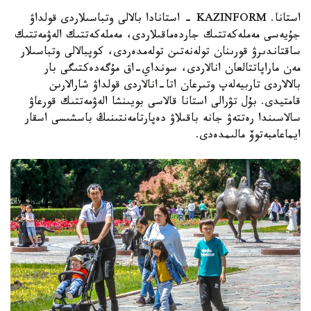
استانا. KAZINFORM - استانادا بالالى وتباسىلاردى قولداۋ
جۇيەسى مەملەكەتتىك جاردەماقىلاردى، مەملەكەتتىك الەۋمەتتىك
ساقتاندىرۋ قورىنان تولەنەتىن تولەمدەردى، كوپبالالى وتباسىلار
مەن ماراپاتتالعان انالاردى، سونداي-اق مۇگەدەكتىگى بار
بالالاردى تاربيەلەپ وتىرعان اتا-انالاردى قولداۋ شارالارىن
قامتيدى. بۇل تۋرالى استانا قالاسى بويىنشا الەۋمەتتىك قورعاۋ
سالاسىندا رەتتەۋ جانە باقىلاۋ دەپارتامەنتىنىڭ باسشىسى اسقار
ايماعامبەتوۆ مالىمدەدى.