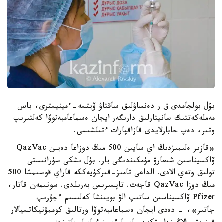
بۇل بولجامدى ق ر دەنساۋلىق ساقتاۋ ۆيتسە-ءمينيسترى، باس
مەملەكەتتىك سانيتارلىق دارىگەر ايجان ەسماعامبەتوۆا كەلتىرىپ
وتىر، دەپ حابارلايدى قازاقپارات ءتىلشىسى.
«قازىر ەلىمىزدىڭ اي سايىن 500 مىڭ دوزاعا دەيىن QazVac
ۆاكسيناسىن شىعارۋ مۇمكىندىگى بار. بۇل ىشكى سۇرانىستى
تولىق وتەي الادى. الداعى تامىز-قىركۇيەككە قاراي قوسىمشا 500
مىڭ دوزا QazVac قاجەت. تاپسىرىس بەرىلدى. سونىمەن قاتار،
Pfizer ۆاكسيناسىن ساتىپ الۋ بويىنشا كەلىسىم ءجۇرىپ
جاتىر»، - دەدى ايجان ەسماعامبەتوۆا ورتالىق كوممۋنيكاتسيالار