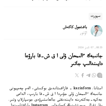
سپورت
باقىتجول كاكەش
اۆتور
08:55, 07 تامىز 2026
جانىبەك ءالىمحان ۇلى ا ق ش-قا بارۋعا
دايىندالىپ جاتىر
استانا. kazinform - قازاقستاندىق بوكسشى، الەم چەمپيونى
جانىبەك ءالىمحان ۇلى جۋىردا ا ق ش-قا بارىپ، الداعى
جەكپە-جەكتەرىنە دايىندىقتى جالعاستىرۋدى جوسپارلاپ وتىر.
بۇل تۋرالى سپورتشىنىڭ كومانداسى Instagram پاراقشاسىندا