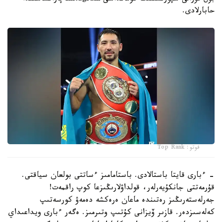
حابارلادى.
فوتو: Top Rank
- ءبارى قايتا باستالادى. باستامامىز ءساتتى بولعان سياقتى.
قۇرمەتتى جانكۇيەرلەر، قولداۋلارىڭىزعا كوپ راقمەت!
جەرلەستەرىڭىز رەتىندە ماعان ەرەكشە دەمەۋ كورسەتىپ
كەلەسىزدەر. قازىر ۆيزانى كۇتىپ وتىرمىز. ەگەر ءبارى ويداعىداي