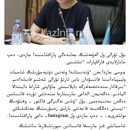
بۇل تۋرالى ول الەۋمەتتىك جەلىدەگى پاراقشاسىندا جازدى، دەپ
حابارلايدى قازاقپارات ءتىلشىسى.
«وسى جازدا مەن ءۇندىستاندا وتەتىن دۇنيەجۇزىلىك شاحمات
وليمپياداسىنا قاتىسۋدان باس تارتۋ تۋرالى شەشىم قابىلدادىم.
ءبىرقاتار مىندەتتەمەلەرگە بايلانىستى جاۋاپتى شاراعا دايىندالا
المادىم. دەگەنمەن الداعى جارىستارعا مىندەتتى تۇردە قاتىسامىن
دەگەن سەنىمدەمىن. بۇل ءۇشىن نەگىزگى فاكتور - وقىتۋدىڭ
ءتيىستى دەڭگەيىنە قاجەتتى بارلىق رەسۋرستىڭ جەتكىلىكتى
مولشەرى»، - دەپ جازدى ول Instagram- داعى پاراقشاسىندا.
شاحماتشى قىز جارىسقا قاتىساتىن سپورتشىلارعا ساتتىلىك