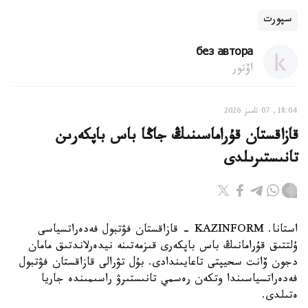
سپورت
без автора
اۆتور
18:04, 07 تامىز 2026
قازاقستان قۇراماسىنىڭ جاڭا باس باپكەرىن
تانىستىرىلدى
استانا. KAZINFORM - قازاقستان فۋتبول فەدەراتسياسى
ۇلتتىق قۇرامانىڭ باس باپكەرى قىزمەتىنە نيدەرلاندتىق مامان
دجون ۆانت سحيپتى تاعايىندادى. بۇل تۋرالى قازاقستان فۋتبول
فەدەراتسياسىندا وتكەن رەسمي تانىستىرۋ راسىمىندە جاريا
ەتىلدى.