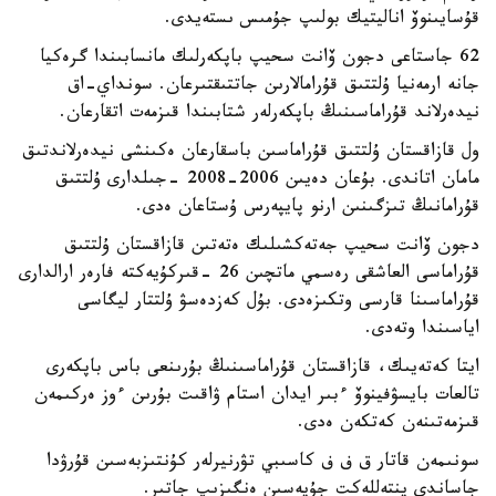
قۇسايىنوۆ اناليتيك بولىپ جۇمىس ىستەيدى.
62 جاستاعى دجون ۆانت سحيپ باپكەرلىك مانسابىندا گرەكيا
جانە ارمەنيا ۇلتتىق قۇرامالارىن جاتتىقتىرعان. سونداي-اق
نيدەرلاند قۇراماسىنىڭ باپكەرلەر شتابىندا قىزمەت اتقارعان.
ول قازاقستان ۇلتتىق قۇراماسىن باسقارعان ەكىنشى نيدەرلاندتىق
مامان اتاندى. بۇعان دەيىن 2006-2008 -جىلدارى ۇلتتىق
قۇرامانىڭ تىزگىنىن ارنو پايپەرس ۇستاعان ەدى.
دجون ۆانت سحيپ جەتەكشىلىك ەتەتىن قازاقستان ۇلتتىق
قۇراماسى العاشقى رەسمي ماتچىن 26 -قىركۇيەكتە فارەر ارالدارى
قۇراماسىنا قارسى وتكىزەدى. بۇل كەزدەسۋ ۇلتتار ليگاسى
اياسىندا وتەدى.
ايتا كەتەيىك، قازاقستان قۇراماسىنىڭ بۇرىنعى باس باپكەرى
تالعات بايسۋفينوۆ ءبىر ايدان استام ۋاقىت بۇرىن ءوز ەركىمەن
قىزمەتىنەن كەتكەن ەدى.
سونىمەن قاتار ق ف ف كاسىبي تۋرنيرلەر كۇنتىزبەسىن قۇرۋدا
جاساندى ينتەللەكت جۇيەسىن ەنگىزىپ جاتىر.