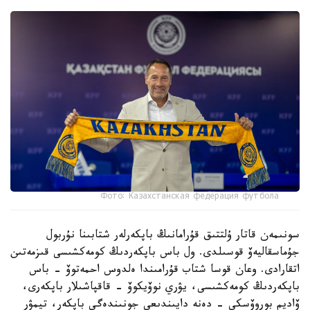
Фото: Казахстанская федерация футбола
سونىمەن قاتار ۇلتتىق قۇرامانىڭ باپكەرلەر شتابىنا نۇربول
جۇماسقاليەۆ قوسىلدى. ول باس باپكەردىڭ كومەكشىسى قىزمەتىن
اتقارادى. وعان قوسا شتاب قۇرامىندا ەلدوس احمەتوۆ - باس
باپكەردىڭ كومەكشىسى، يۋري نوۆيكوۆ - قاقپاشىلار باپكەرى،
ۆاديم بوروۆسكي - دەنە دايىندىعى جونىندەگى باپكەر، تيمۋر