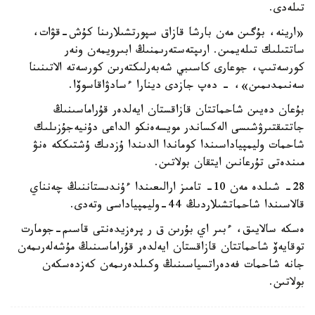
تىلەدى.
«ارينە، بۇگىن مەن بارشا قازاق سپورتشىلارىنا كۇش-قۋات،
ساتتىلىك تىلەيمىن. ارىپتەستەرىمنىڭ ابىرويمەن ونەر
كورسەتىپ، جوعارى كاسىبي شەبەرلىكتەرىن كورسەتە الاتىنىنا
سەنىمدىمىن»، - دەپ جازدى دينارا ءسادۋاقاسوۆا.
بۇعان دەيىن شاحماتتان قازاقستان ايەلدەر قۇراماسىنىڭ
جاتتىقتىرۋشىسى الەكساندر مويسەەنكو الداعى دۇنيەجۇزىلىك
شاحمات وليمپياداسىندا كوماندا الدىندا ۇزدىك ۇشتىككە ەنۋ
مىندەتى تۇرعانىن ايتقان بولاتىن.
28- شىلدە مەن 10- تامىز ارالىعىندا ءۇندىستاننىڭ چەنناي
قالاسىندا شاحماتشىلاردىڭ 44-وليمپياداسى وتەدى.
ەسكە سالايىق، ءبىر اي بۇرىن ق ر پرەزيدەنتى قاسىم-جومارت
توقايەۆ شاحماتتان قازاقستان ايەلدەر قۇراماسىنىڭ مۇشەلەرىمەن
جانە شاحمات فەدەراتسياسىنىڭ وكىلدەرىمەن كەزدەسكەن
بولاتىن.