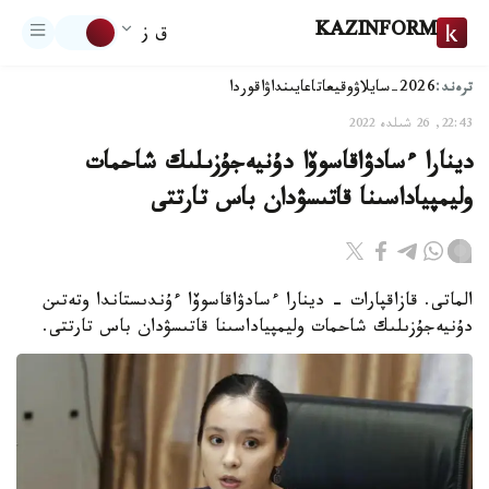
KAZINFORM
ق ز
ترەند:
2026-سايلاۋ
وقيعا
تاعايىنداۋ
اقوردا
22:43, 26 شىلدە 2022
دينارا ءسادۋاقاسوۆا دۇنيەجۇزىلىك شاحمات
وليمپياداسىنا قاتىسۋدان باس تارتتى
الماتى. قازاقپارات - دينارا ءسادۋاقاسوۆا ءۇندىستاندا وتەتىن
دۇنيەجۇزىلىك شاحمات وليمپياداسىنا قاتىسۋدان باس تارتتى.