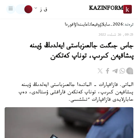
KAZINFORM
ق ز
ترەند:
2026-سايلاۋ
وقيعا
تاعايىنداۋ
اقوردا
09:25, 26 شىلدە 2022
جاس جىگىت جالعىزباستى ايەلدىڭ ۇيىنە
پىشاقپەن كىرىپ، توناپ كەتكەن
الماتى. قازاقپارات - الماتىدا جالعىزباستى ايەلدىڭ ۇيىنە
پىشاقپەن كىرىپ، توناپ كەتكەن قاراقشى ۇستالدى، دەپ
حابارلايدى قازاقپارات ءتىلشىسى.