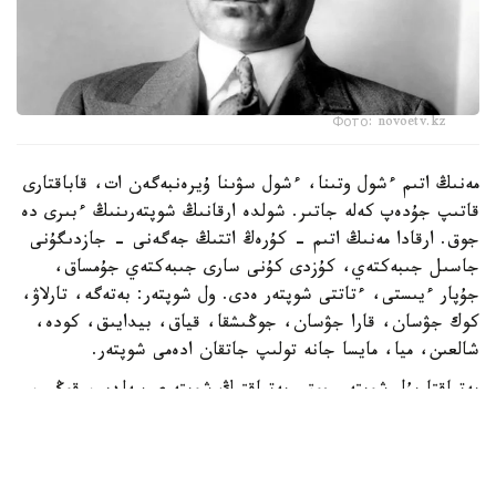
Фото: novoetv.kz
مەنىڭ اتىم ءشول وتىنا، ءشول سۋىنا ۇيرەنبەگەن ات، قاباقتارى
قاتىپ جۇدەپ كەلە جاتىر. شولدە ارقانىڭ شوپتەرىنىڭ ءبىرى دە
جوق. ارقادا مەنىڭ اتىم - كۇرەڭ اتتىڭ جەگەنى - جازدىگۇنى
جاسىل جىبەكتەي، كۇزدى كۇنى سارى جىبەكتەي جۇمساق،
جۇپار ءيىستى، ءتاتتى شوپتەر ەدى. ول شوپتەر: بەتەگە، تارلاۋ،
كوك جۋسان، قارا جۋسان، جوڭىشقا، قياق، بيدايىق، كودە،
شالعىن، ميا، مايسا جانە تولىپ جاتقان ادەمى شوپتەر.
بەتپاقتا بۇل شوپتەر جوق. بەتپاقتىڭ شوپتەرى سەلدىر، قوڭىر،
سۇر، قۋارعان، سوياۋلانعان قاتتى، قوڭىرسۇر وسىمدىك. ول
شوپتەر: سوياۋ جۋسان، قارا قوڭىر جۋسان، يزەن، ەبەلەك.
راس، كوكپەك پەن جۋسان ارقادا دا بار. بەتپاقتا دا بار.