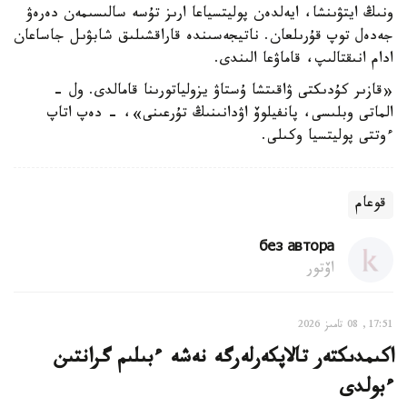
ونىڭ ايتۋىنشا، ايەلدەن پوليتسياعا ارىز تۇسە سالىسىمەن دەرەۋ
جەدەل توپ قۇرىلعان. ناتيجەسىندە قاراقشىلىق شابۋىل جاساعان
ادام انىقتالىپ، قاماۋعا الىندى.
«قازىر كۇدىكتى ۋاقىتشا ۇستاۋ يزولياتورىنا قامالدى. ول -
الماتى وبلىسى، پانفيلوۆ اۋدانىنىڭ تۇرعىنى»، - دەپ اتاپ
ءوتتى پوليتسيا وكىلى.
قوعام
без автора
اۆتور
17:51, 08 تامىز 2026
اكىمدىكتەر تالاپكەرلەرگە نەشە ءبىلىم گرانتىن
ءبولدى