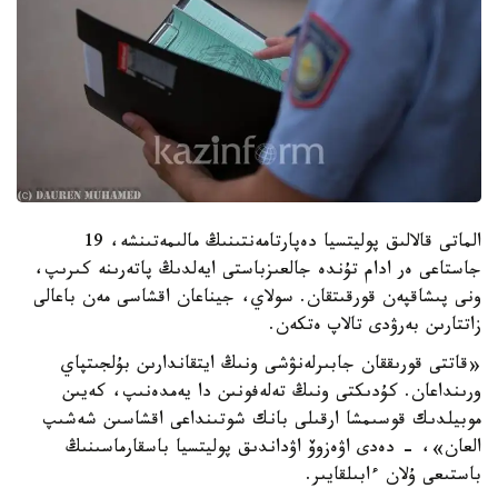
الماتى قالالىق پوليتسيا دەپارتامەنتىنىڭ مالىمەتىنشە، 19
جاستاعى ەر ادام تۇندە جالعىزباستى ايەلدىڭ پاتەرىنە كىرىپ،
ونى پىشاقپەن قورقىتقان. سولاي، جيناعان اقشاسى مەن باعالى
زاتتارىن بەرۋدى تالاپ ەتكەن.
«قاتتى قورىققان جابىرلەنۋشى ونىڭ ايتقاندارىن بۇلجىتپاي
ورىنداعان. كۇدىكتى ونىڭ تەلەفونىن دا يەمدەنىپ، كەيىن
موبيلدىك قوسىمشا ارقىلى بانك شوتىنداعى اقشاسىن شەشىپ
العان»، - دەدى اۋەزوۆ اۋداندىق پوليتسيا باسقارماسىنىڭ
باستىعى ۇلان ءابىلقايىر.