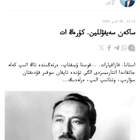
اۆتور
15:12, 08 تامىز 2026
ساكەن سەيفۋللين. كۇرەڭ ات
استانا. قازاقپارات. ...قوستا ۇيىقتاپ، ەرتەڭىندە تاڭ اتىپ كەلە
جاتقاندا اتتارىمىزدى الگى تۇندە تاپقان سوقىر قۇدىقتان
سۋارىپ، وتتاتىپ الىپ، ەرلەدىك...