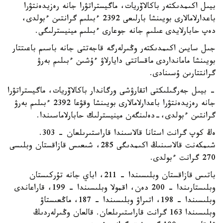
بيىل اكىمدىكتەر باكالاۆريات، ماگيستراتۋرا جانە رەزيدەنتۋرا
باعدارلامالارى بويىنشا بارلىعى 2392 ءبىلىم گرانتىن ءبولدى،
دەپ حابارلايدى عىلىم جانە جوعارى ءبىلىم مينيسترلىگى.
جىل سايىن اكىمدىكتەر وڭىرلەرگە قاجەتتى جانە باسىم باعىتتار
بويىنشا مامانداردى ماقساتتى دايارلاۋ ءۇشىن ءبىلىم بەرۋ
گرانتتارىن ۇسىنادى.
- بيىل جەرگىلىكتى اتقارۋشى ورگاندار باكالاۆريات، ماگيستراتۋرا
جانە رەزيدەنتۋرا باعدارلامالارى بويىنشا وقۋعا 2392 ءبىلىم بەرۋ
گرانتىن ءبولدى،-دەلىنگەن مينيسترلىك حابارلاماسىندا.
ەڭ كوپ گرانت استانا قالاسىندا قاراستىرىلعان - 303.
شىمكەنت قالاسىنىڭ اكىمدىگى 285، شىعىس قازاقستان وبلىسى
270 گرانت ءبولدى.
باتىس قازاقستان وبلىسىندا – 211، اباي جانە تۇركىستان
وبلىستارىندا – 200 دەن، اقمولا وبلىسىندا – 199، قاراعاندى
وبلىسىندا – 198، اتىراۋ وبلىسىندا – 187، ماڭعىستاۋ
وبلىسىندا 163 گرانت قاراستىرىلعان. قالعان وڭىرلەردىڭ