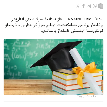
استانا. KAZINFORM - قازاقستاندا جەرگىلىكتى اتقارۋشى
ورگاندار بولەتىن مەملەكەتتىك ءبىلىم بەرۋ گرانتتارىن تاعايىنداۋ
كونكۋرسىنا ءوتىنىش قابىلداۋ باستالدى.
Фото: Gov.kz