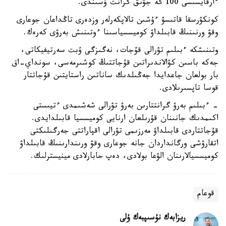
ءارقايسىسى 100 گە جۋىق گرانت ۇسىندى.
كونكۋرسقا قاتىسۋ ءۇشىن تالاپكەرلەر وزدەرى تاڭداعان جوعارى
وقۋ ورنىنىڭ قابىلداۋ كوميسسياسىنا ءوتىنىش بەرۋى كەرەك.
وتىنىشكە ءبىلىم تۋرالى قۇجات، نەگىزگى ۇبت سەرتيفيكاتى،
جەكە باسىن كۋالاندىراتىن قۇجاتتىڭ كوشىرمەسى، سونداي-اق
بار بولعان جاعدايدا جەڭىلدىك ساناتىن راستايتىن قۇجاتتار
قوسا تاپسىرىلادى.
- ءبىلىم بەرۋ گرانتتارىن بەرۋ تۋرالى شەشىمدى ءتيىستى
اكىمدىك جانىنان قۇرىلعان ارنايى كوميسسيا قابىلدايدى.
قۇجاتتاردى قابىلداۋ مەرزىمى تۋرالى اقپاراتتى جەرگىلىكتى
اتقارۋشى ورگانداردان جانە جوعارى وقۋ ورىندارىنىڭ قابىلداۋ
كوميسسيالارىنان الۋعا بولادى، دەپ حابارلادى مينيسترلىك.
قوعام
ريزابەك نۇسىپبەك ۇلى