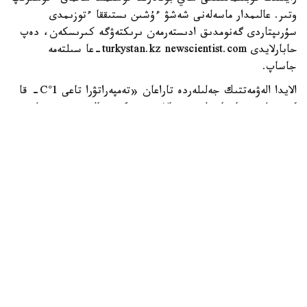
وتىر. عالىمدار ماسەلەنى شەشۋ ءۇشىن ىستىققا ءتوزىمدى
سۇرىپتاردى گەنومدىق ادىستەرمەن ىرىكتەۋگە كىرىسكەن، دەپ
حابارلايدى turkystan.kz newscientist.com-عا سىلتەمە
جاساپ.
الايدا الەۋمەتتىك جەلىلەردە تاراعان «تەمپەراتۋرا تاعى 1°C- قا
كوتەرىلسە، ماتچا مۇلدە جوعالادى» دەگەن مالىمدەمەنى عىلىمي
تۇرعىدان دالەلدەنگەن بولجام دەۋگە بولمايدى. قازىرگى
زەرتتەۋلەر كليماتتىڭ جىلىنۋى ءونىم كولەمىن ازايتىپ، جوعارى
ساپالى ماتچانىڭ ءدامىن وزگەرتۋى مۇمكىن ەكەنىن كورسەتەدى.
ءبىراق ناقتى ءبىر گرادۋسقا بايلانعان جويىلۋ شەگى انىقتالعان
جوق.
ماتچا كادىمگى كەپتىرىلگەن شاي جاپىراعىنان ەمەس، تەنچا
دەپ اتالاتىن ارنايى شيكىزاتتان دايىندالادى. ەگىن جيناۋعا
بىرنەشە اپتا قالعاندا شاي بۇتالارى كۇن ساۋلەسىنەن
كولەڭكەلەنەدى. بۇل جاپىراقتاعى حلوروفيلل مەن بوس
امينقىشقىلدارىنىڭ، سونىڭ ىشىندە تەانيننىڭ كوبىرەك جينالۋىنا
جاعداي جاسايدى. جينالعان جاپىراق بۋعا ۇستالىپ،