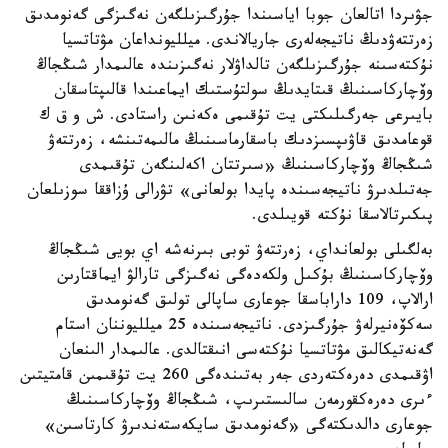
جۋىردا اتالعان جوبا اياسىندا جۇرگىزىلگەن نەگىزگى گەنومدىق
زەرتتەۋدىڭ ناتيجەلەرى جاريالاندى. ميلليونداعان مۋتاتسيا
نۇكتەسىنە جۇرگىزىلگەن تالداۋلار نەگىزىندە عالىمدار شىڭجاڭ
وۆچاركاسىنىڭ قىتايدىڭ سولتۇستىك ايماعىندا قالىپتاسقان
بايىرعى جەرگىلىكتى يت تۇقىمى ەكەنىن راستادى. ش و ق ك
قوعامدىق قاۋىپسىزدىك باسقارماسىنىڭ مالىمەتىنشە، زەرتتەۋ
شىڭجاڭ وۆچاركاسىنىڭ «سىرتتان اكەلىنگەن تۇقىمدى
جەتىلدىرۋ ناتيجەسىندە پايدا بولعانى» تۋرالى ۇزاققا سوزىلعان
پىكىرتالاسقا نۇكتە قويىلدى.
بەلگىلى بولعانداي، زەرتتەۋ توبى بىرنەشە اي بويى شىڭجاڭ
وۆچاركاسىنىڭ بۇكىل ولكەدەگى نەگىزگى تارالۋ ايماقتارىن
ارالاپ، 109 داراباسقا جوعارى ساپالى تولىق گەنومدىق
سەكۆەنيرلەۋ جۇرگىزدى. ناتيجەسىندە 25 ميلليوننان استام
گەنەتيكالىق مۋتاتسيا نۇكتەسى انىقتالدى. عالىمدار الىنعان
اۋقىمدى دەرەكتەردى جەر بەتىندەگى 260 يت تۇقىمىن قامتيتىن
ءىرى دەرەكقورمەن سالىستىرىپ، شىڭجاڭ وۆچاركاسىنىڭ
جوعارى دالدىكتەگى «گەنومدىق سايكەستەندىرۋ كارتاسىن»