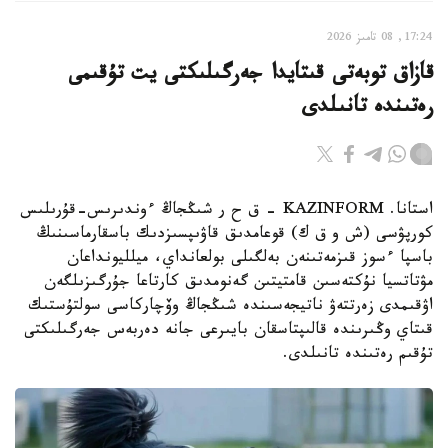
17:24, 08 تامىز 2026
قازاق توبەتى قىتايدا جەرگىلىكتى يت تۇقىمى
رەتىندە تانىلدى
استانا. KAZINFORM – ق ح ر شىڭجاڭ ءوندىرىس-قۇرىلىس
كورپۋسى (ش و ق ك) قوعامدىق قاۋىپسىزدىك باسقارماسىنىڭ
باسپا ءسوز قىزمەتىنەن بەلگىلى بولعانداي، ميلليونداعان
مۋتاتسيا نۇكتەسىن قامتيتىن گەنومدىق كارتاعا جۇرگىزىلگەن
اۋقىمدى زەرتتەۋ ناتيجەسىندە شىڭجاڭ وۆچاركاسى سولتۇستىك
قىتاي وڭىرىندە قالىپتاسقان بايىرعى جانە دەربەس جەرگىلىكتى
تۇقىم رەتىندە تانىلدى.