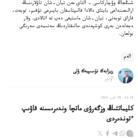
شىڭجاڭ وۆچاركاسى - التاي مەن تيان-شان تاۋلارىنىڭ
ارالىعىنداعى بايتاق دالادا قالىپتاسقان بايىرعى تۇقىم، توبەت،
قازاق توبەتى، تيان-شان ماستيفى دەپ تە اتالادى. ولار
ەجەلدەن بەرى كوشپەندى حالىقتاردىڭ سەنىمدى سەرىگى
بولعان.
الەم
ريزابەك نۇسىپبەك ۇلى
اۆتور
16:18, 08 تامىز 2026
كليماتتىڭ وزگەرۋى ماتچا وندىرىسىنە قاۋىپ
ءتوندىردى