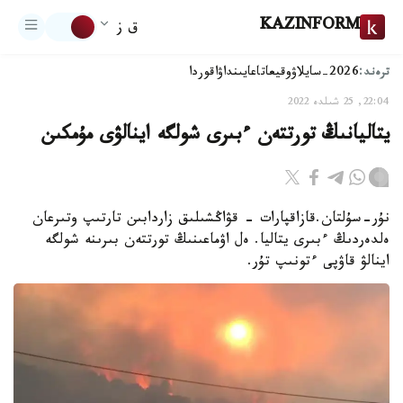
KAZINFORM
ق ز
ترەند:
2026-سايلاۋ
وقيعا
تاعايىنداۋ
اقوردا
22:04, 25 شىلدە 2022
يتاليانىڭ تورتتەن ءبىرى شولگە اينالۋى مۇمكىن
نۇر-سۇلتان.قازاقپارات - قۋاڭشىلىق زاردابىن تارتىپ وتىرعان
ەلدەردىڭ ءبىرى يتاليا. ەل اۋماعىنىڭ تورتتەن بىرىنە شولگە
اينالۋ قاۋپى ءتونىپ تۇر.