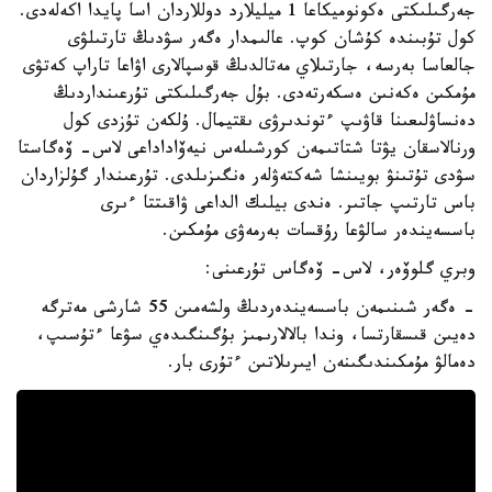
جەرگىلىكتى ەكونوميكاعا 1 ميليلارد دوللاردان اسا پايدا اكەلەدى.
كول تۇبىندە كۇشان كوپ. عالىمدار ەگەر سۋدىڭ تارتىلۋى
جالعاسا بەرسە، جارتىلاي مەتالدىڭ قوسپالارى اۋاعا تاراپ كەتۋى
مۇمكىن ەكەنىن ەسكەرتەدى. بۇل جەرگىلىكتى تۇرعىنداردىڭ
دەنساۋلىعىنا قاۋىپ ءتوندىرۋى ىقتيمال. ۇلكەن تۇزدى كول
ورنالاسقان يۋتا شتاتىمەن كورشىلەس نيەۆاداداعى لاس- ۆەگاستا
سۋدى تۇتىنۋ بويىنشا شەكتەۋلەر ەنگىزىلدى. تۇرعىندار گۇلزاردان
باس تارتىپ جاتىر. ەندى بيلىك الداعى ۋاقىتتا ءىرى
باسسەيندەر سالۋعا رۇقسات بەرمەۋى مۇمكىن.
وبري گلوۆەر، لاس- ۆەگاس تۇرعىنى:
- ەگەر شىنىمەن باسسەيندەردىڭ ولشەمىن 55 شارشى مەترگە
دەيىن قىسقارتسا، وندا بالالارىمىز بۇگىنگىدەي سۋعا ءتۇسىپ،
دەمالۋ مۇمكىندىگىنەن ايىرىلاتىن ءتۇرى بار.