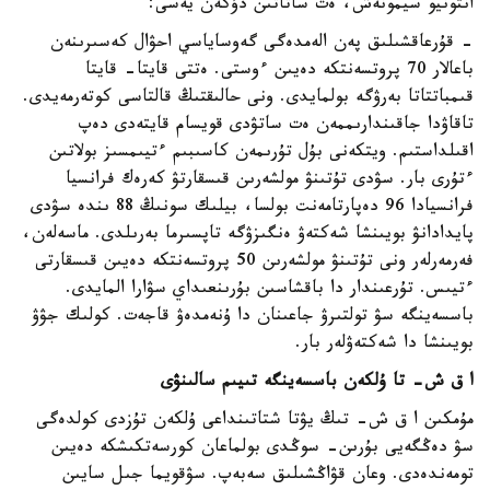
انتونيو سيمونەش، ەت ساتاتىن دۇكەن يەسى:
- قۇرعاقشىلىق پەن الەمدەگى گەوساياسي احۋال كەسىرىنەن
باعالار 70 پروتسەنتكە دەيىن ءوستى. ەتتى قايتا- قايتا
قىمباتتاتا بەرۋگە بولمايدى. ونى حالىقتىڭ قالتاسى كوتەرمەيدى.
تاقاۋدا جاقىندارىممەن ەت ساتۋدى قويسام قايتەدى دەپ
اقىلداستىم. ويتكەنى بۇل تۇرىمەن كاسىبىم ءتيىمسىز بولاتىن
ءتۇرى بار. سۋدى تۇتىنۋ مولشەرىن قىسقارتۋ كەرەك فرانسيا
فرانسيادا 96 دەپارتامەنت بولسا، بيلىك سونىڭ 88 ىندە سۋدى
پايدادانۋ بويىنشا شەكتەۋ ەنگىزۋگە تاپسىرما بەرىلدى. ماسەلەن،
فەرمەرلەر ونى تۇتىنۋ مولشەرىن 50 پروتسەنتكە دەيىن قىسقارتى
ءتيىس. تۇرعىندار دا باقشاسىن بۇرىنعىداي سۋارا المايدى.
باسسەينگە سۋ تولتىرۋ جاعىنان دا ۇنەمدەۋ قاجەت. كولىك جۋۋ
بويىنشا دا شەكتەۋلەر بار.
ا ق ش- تا ۇلكەن باسسەينگە تىيىم سالىنۋى
مۇمكىن ا ق ش- تىڭ يۋتا شتاتىنداعى ۇلكەن تۇزدى كولدەگى
سۋ دەڭگەيى بۇرىن- سوڭدى بولماعان كورسەتكىشكە دەيىن
تومەندەدى. وعان قۋاڭشىلىق سەبەپ. سۋقويما جىل سايىن