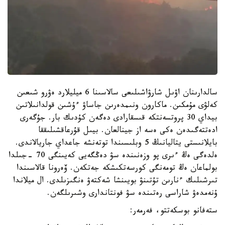
سالدارىنان اۋىل شارۋاشىلىعى سالاسىنا 6 ميليلارد ەۋرو شىعىن
كەلۋى مۇمكىن. ماكارون ونىمدەرىن جاساۋ ءۇشىن قولدانىلاتىن
بيداي 30 پروتسەنتكە قىسقارادى دەگەن كۇدىك بار. جۇگەرى
ادەتتەگىدەن ەكى ەسە از جينالعان. بيىل قۇرعاقشىلىققا
بايلانىستى يتاليانىڭ 5 وبلىسىندا توتەنشە جاعداي جاريالاندى.
ەلدەگى ەڭ ءىرى پو وزەنىندە سۋ دەڭگەيى كەيىنگى 70 -جىلدا
بولماعان ەڭ تومەنگى كورسەتكىشكە جەتكەن. ۆەرونا قالاسىندا
تىرشىلىك ءنارىن تۇتىنۋ بويىنشا شەكتەۋ ەنگىزىلدى. ال ميلاندا
ۇنەمدەۋ شاراسى رەتىندە سۋ فونتاندارى وشىرىلگەن.
ستەفانو بوسكەتتو، فەرمەر: