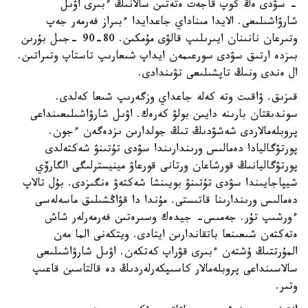
- سۋدى ەڭ كوپ قاجەت ەتەتىن سالانىڭ ءبىرى اۋىل
شارۋاشىلىعى. الايدا مىناداي جاعدايدا ءبىراز فەرمەر جەپ
وتىرعان نانىنان ايىرىلىپ قالۋى مۇمكىن. 80-90 -جىل بۇرىن
بىزدە ارتىق سۋدى سورعىمەن ايداپ شىعارىپ تاستاپ وتىراتىن.
ال ەندى ونىڭ تاپشىلىعى تۋىندادى.
قىزىق. ۋاقىت وتە كەلە جاعداي وزگەرىپ شىعا كەلدى.
سوندىقتان بارىنە دايىن بولۋ كەرەك. اۋىل شارۋاشىلىعىنداعى
پروبلەمالاردى شەشۋدىڭ تىڭ جولدارىن ىزدەگەن ءجون.
پورتۋگاليادا دەمالىس ورىندارىندا سۋدى تۇتىنۋ شەكتەلدى
پورتۋگاليانىڭ قورشاعان ورتانى قورعاۋ مينيسترلىگى الگارۆي
شيپاجايىندا سۋدى تۇتىنۋ بويىنشا شەكتەۋ ەنگىزدى. بۇل تالاپ
دەمالىس ورىندارىنا قاتىستى. مۇندا دا قۋاڭشىلىق ماسەلەسى
ءورشىپ تۇر. جەمىس- جيدەك وسىرەتىن فەرمەرلەر شاش
ەتەكتەن شىعىنعا باتقاندارىن ايتادى. ويتكەنى الما مەن
المۇرتتىڭ ۇشتەن ءبىرى قۋراپ كەتكەن. اۋىل شارۋاشىلىعى
سالاسىنداعى پروبلەمالار كاسىپكەرلەردىڭ دە قالتاسىن قاعىپ
وتىر.