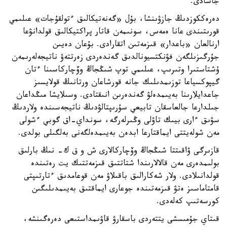
جاسادى.
دەرەككوزدىڭ جازۋىنشا، بۇل «گەنەتيكالىق ءتولقۇجات» عىلىمي
قورىتىندى عانا ەمەس، سونىمەن قاتار پراكتيكالىق قولدانۋعا
ارنالعان «باعدار» قىزمەتىن اتقارادى. بۇعان دەيىن
جۇرگىزىلگەن فۋنكتسيونالدىق گەندەردى زەرتتەۋ ناتيجەلەرىمەن
ۇشتاستىرا وتىرىپ، عىلىمي توپ شىڭجاڭ وۆچاركاسىنا ءتان
گيپوكسياعا توزىمدىلىك جانە قورشاعان ورتانىڭ قولايسىز
جاعدايلارىنا بەيىمدەلۋ گەندەرىن انىقتادى. وسىلايشا مىڭداعان
جىلدارعا جالعاسقان تابيعي سۇرىپتالۋدىڭ ناتيجەسىندە ولاردىڭ
سۋىق ءارى بيىك تاۋلى وڭىرلەرگە، سونداي-اق گوبي ءشولى
مەن شولەيتتى ايماقتارعا ابدەن بەيىمدەلگەنى بەلگىلى بولدى.
قازىرگى ۋاقىتتا شىڭجاڭ وۆچاركالارى ش و ق ك- نىڭ بارلىق
بولىمدەرى مەن قالالارىندا شتاتتىق قىزمەتتىك يت رەتىندە
قولدانىلادى. ولار شەكارالىق باقىلاۋ مەن قوعامدىق ءتارتىپتى
قامتاماسىز ەتۋ قىزمەتىندە جوعارى ايماقتىق بەيىمدىلىگىن
كورسەتىپ كەلەدى.
قىتاي جۇمىسشى يتتەردى باسقارۋ قاۋىمداستىعى دەرەگىنشە،