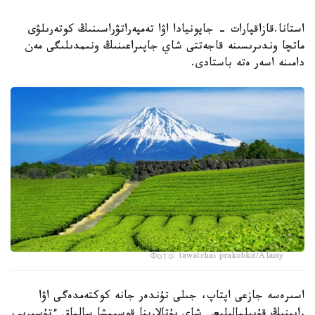
استانا.قازاقپارات - جاپونيادا اۋا تەمپەراتۋراسىنىڭ كوتەرىلۋى
ماتچا وندىرىسىنە قاجەتتى شاي جاپىراعىنىڭ ونىمدىلىگى مەن
دامىنە اسەر ەتە باستادى.
Фото: tawatchai prakobkit/Alamy
اسىرەسە جازعى اپتاپ، جىلى تۇندەر جانە كوكتەمدەگى اۋا
رايىنىڭ قۇبىلمالىلىعى شاي بۇتالارىنا قوسىمشا سالماق ءتۇسىرىپ