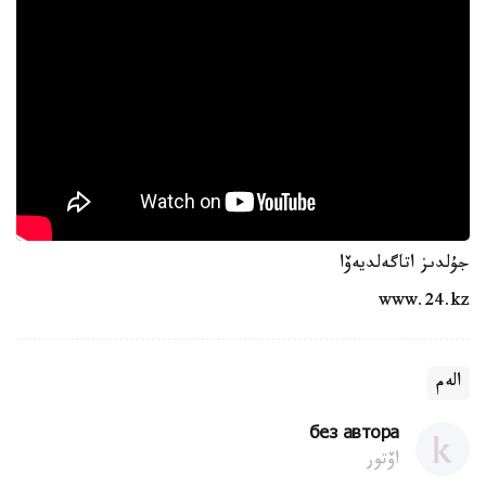
جۇلدىز اتاگەلديەۆا
www.24.kz
الەم
без автора
اۆتور