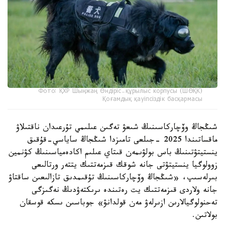
Фото: ҚХР Шыңжаң Өндіріс-құрылыс корпусы (ШӨҚК)
Қоғамдық қауіпсіздік басқармасы
شىڭجاڭ وۆچاركاسىنىڭ شىعۋ تەگىن عىلىمي تۇرعىدان ناقتىلاۋ
ماقساتىندا 2025 -جىلعى تامىزدا شىڭجاڭ ساياسي-قۇقىق
ينستيتۋتىنىڭ باس بولۋىمەن قىتاي عىلىم اكادەمياسىنىڭ كۋنمين
زوولوگيا ينستيتۋتى جانە شوقك قىزمەتتىك يتتەر ورتالىعى
بىرلەسىپ، «شىڭجاڭ وۆچاركاسىنىڭ تۇقىمدىق تازالىعىن ساقتاۋ
جانە ولاردى قىزمەتتىك يت رەتىندە ىرىكتەۋدىڭ نەگىزگى
تەحنولوگيالارىن ازىرلەۋ مەن قولدانۋ» جوباسىن ىسكە قوسقان
بولاتىن.