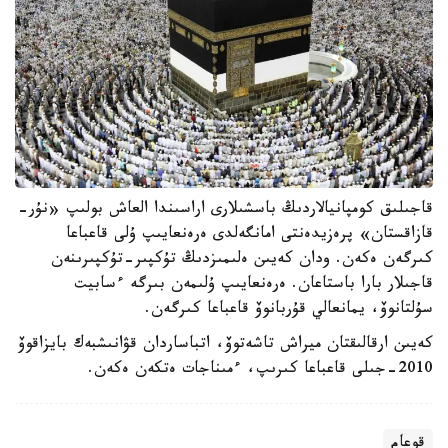
قاجىلىق كومپانيالاردىڭ باسشىلارى اراسىندا العاش بولىپ «نۇر-
قازاقستان» پرەزيدەنتى امانگەلدى ەرەنعايىپ ۇلى قاعباعا
كىرگەن ەكەن. ودان كەيىن ەلىمىزدىڭ تۇكپىر-تۇكپىرىنەن
قاجىلار بارا باستاعان. ەرەنعايىپ ۇلىمەن بىرگە ءسابيت
سۇلتانوۆ، يمانعالي قۇربانوۆ قاعباعا كىرگەن.
كەيىن ارقالىقتان ميراش تاشەتوۆ، اتباساردان قۋانىشبەك بايزاقوۆ
2010-جىلى قاعباعا كىرىپ، ءمىناجات ەتكەن ەكەن.
قوعام