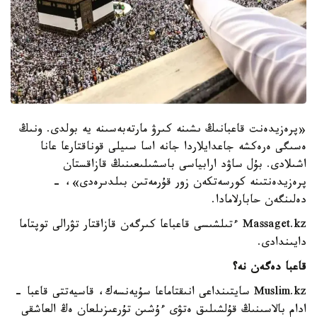
«پرەزيدەنت قاعبانىڭ ىشىنە كىرۋ مارتەبەسىنە يە بولدى. ونىڭ
ەسىگى ەرەكشە جاعدايلاردا جانە اسا سىيلى قوناقتارعا عانا
اشىلادى. بۇل ساۋد ارابياسى باسشىلىعىنىڭ قازاقستان
پرەزيدەنتىنە كورسەتكەن زور قۇرمەتىن بىلدىرەدى»، -
دەلىنگەن حابارلامادا.
Massaget.kz ءتىلشىسى قاعباعا كىرگەن قازاقتار تۋرالى توپتاما
دايىندادى.
قاعبا دەگەن نە؟
Muslim.kz سايتىنداعى انىقتاماعا سۇيەنسەك، قاسيەتتى قاعبا -
ادام بالاسىنىڭ قۇلشىلىق ەتۋى ءۇشىن تۇرعىزىلعان ەڭ العاشقى