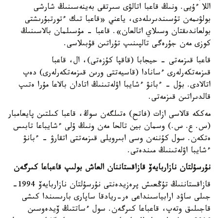
اللا ءۇيى. ونىڭ قاعبا اتالۋى سىرتقى بەينەسىنىڭ شارشى
بولۋىمەن تۇسىندىرىلەدى، ياعني «قاعبا تىك ءتورتبۇرىشتى
بولعاندىقتان وسىلاي اتالعان». قاعبا - مۇسىلمان بالاسىنىڭ
كوزى مەن جۇرەگى تالپىنىپ تۇراتىن قۇبىلاسى.
قاعبا قىزمەتى - حيجابا (قاقپا كۇزەتى)، ال، قاعبا
قىزمەتكەرلەرى ءسانادا (قاسيەتتى ورىن قىزمەتكەرلەرى) دەپ
اتالادى. بۇل - ءبانۋ ءشايبا اۋلەتىنىڭ اتادان بالاعا مۇرا ەتىپ
قالدىراتىن قىزمەتى.
مەككە قالاسى ازات (فاتح) ەتىلگەن سوڭ، قاعبا كىلتىن پايعامبار
(س. ع. س.) وسمان بين تالحا مەن ونىڭ ۇلى ءشايباعا تابىس
ەتكەن. سول كۇننەن وسى ابىرويلى قىزمەتتى اتقارۋ - ءبانۋ
ءشايبا اۋلەتىنىڭ مىندەتى.
نۇرسۇلتان نازاربايەۆ قازاقستاننان العاش بولىپ قاعباعا كىرگەن
قازاقستاننىڭ تۇڭعىش پرەزيدەنتى نۇرسۇلتان نازاربايەۆ 1994-
جىلى ساۋد ارابياسىنداعى ەر-ريادقا ساپارى بارىسىندا كىشى
قاجىلىق وتەپ، قاعباعا كىرگەن. سول ءساتتىڭ ۆيدەوسىن