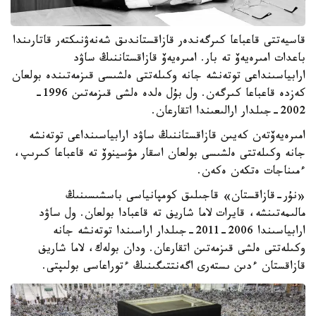
قاسيەتتى قاعباعا كىرگەندەر قازاقستاندىق شەنەۋنىكتەر قاتارىندا
باعدات امىرەيەۆ تە بار. امىرەيەۆ قازاقستاننىڭ ساۋد
ارابياسىنداعى توتەنشە جانە وكىلەتتى ەلشىسى قىزمەتىندە بولعان
كەزدە قاعباعا كىرگەن. ول بۇل ەلدە ەلشى قىزمەتىن 1996-
2002-جىلدار ارالىعىندا اتقارعان.
امىرەيەۆتەن كەيىن قازاقستاننىڭ ساۋد ارابياسىنداعى توتەنشە
جانە وكىلەتتى ەلشىسى بولعان اسقار مۋسينوۆ تە قاعباعا كىرىپ،
ءمىناجات ەتكەن ەكەن.
«نۇر-قازاقستان» قاجىلىق كومپانياسى باسشىسىنىڭ
مالىمەتىنشە، قايرات لاما شاريف تە قاعبادا بولعان. ول ساۋد
ارابياسىندا 2006-2011-جىلدار اراسىندا توتەنشە جانە
وكىلەتتى ەلشى قىزمەتىن اتقارعان. ودان بولەك، لاما شاريف
قازاقستان ءدىن ىستەرى اگەنتتىگىنىڭ ءتوراعاسى بولىپتى.