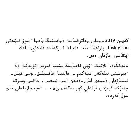
كەيىن 2019-جىلى جەلتوقساندا ەلباسىنىڭ باسپا ءسوز قىزمەتى
Instagram-پاراقشاسىندا قاعباعا كىرگەندە قانداي تىلەك
ايتقانىن جازعان ەدى.
«مەككەدە اللانىڭ ءۇيى قاعبانىڭ ىشىنە كىرىپ تۇرعاندا ەڭ
ءبىرىنشى تىلەگەن تىلەگىم - حالقىما جاقسىلىق. وسى قيىن-
قىستاۋدان ەلىمدى امان-ەسەن الىپ شىعىپ، جاقسى ومىرگە
جەتۋگە ءبىزدى قولداي كور دەگەنمىن»، - دەپ جازىلعان ەدى
سول كەزدە.