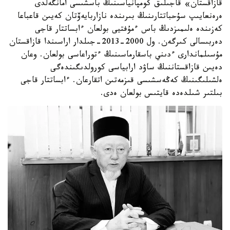
قازاقستان» قاجىلىق كومپانياسىنىڭ باسشىسى امانگەلدى
ەرەنعايىپ سۇحباتتارىنىڭ بىرىندە نازاربايەۆتان كەيىن قاعباعا
كەزىندە ەلىمىزدىڭ باس ءمۇفتيى بولعان ءابساتتار قاجى
دەربىسالى كىرگەن. ول 2000-2013-جىلدار اراسىندا قازاقستان
مۇسىلماندارى ءدىني باسقارماسىنىڭ ءتوراعاسى بولعان. وعان
دەيىن قازاقستاننىڭ ساۋد ارابياسى كورولدىگىندەگى
ەلشىلىگىنىڭ كەڭەسشىسى قىزمەتىن اتقارعان. ءابساتتار قاجى
بىلتىر شىلدەدە قايتىس بولعان ەدى.