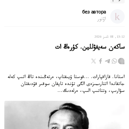
без автора
اۆتور
15:12, 08 تامىز 2026
ساكەن سەيفۋللين. كۇرەڭ ات
استانا. قازاقپارات. ...قوستا ۇيىقتاپ، ەرتەڭىندە تاڭ اتىپ كەلە
جاتقاندا اتتارىمىزدى الگى تۇندە تاپقان سوقىر قۇدىقتان
سۋارىپ، وتتاتىپ الىپ، ەرلەدىك...