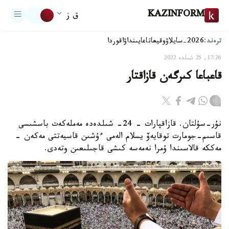
KAZINFORM
ق ز
ترەند:
2026-سايلاۋ
وقيعا
تاعايىنداۋ
اقوردا
17:26, 25 شىلدە 2022
قاعباعا كىرگەن قازاقتار
نۇر-سۇلتان. قازاقپارات – 24- شىلدەدە مەملەكەت باسشىسى
قاسىم-جومارت توقايەۆ يسلام الەمى ءۇشىن قاسيەتتى مەكەن -
مەككە قالاسىندا ۇمرا نەمەسە كىشى قاجىلىعىن وتەدى.