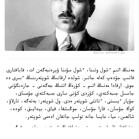
Фото: novoetv.kz
مەنىڭ اتىم ءشول وتىنا، ءشول سۋىنا ۇيرەنبەگەن ات، قاباقتارى
قاتىپ جۇدەپ كەلە جاتىر. شولدە ارقانىڭ شوپتەرىنىڭ ءبىرى دە
جوق. ارقادا مەنىڭ اتىم - كۇرەڭ اتتىڭ جەگەنى - جازدىگۇنى
جاسىل جىبەكتەي، كۇزدى كۇنى سارى جىبەكتەي جۇمساق،
جۇپار ءيىستى، ءتاتتى شوپتەر ەدى. ول شوپتەر: بەتەگە، تارلاۋ،
كوك جۋسان، قارا جۋسان، جوڭىشقا، قياق، بيدايىق، كودە،
شالعىن، ميا، مايسا جانە تولىپ جاتقان ادەمى شوپتەر.
بەتپاقتا بۇل شوپتەر جوق. بەتپاقتىڭ شوپتەرى سەلدىر، قوڭىر،
سۇر، قۋارعان، سوياۋلانعان قاتتى، قوڭىرسۇر وسىمدىك. ول