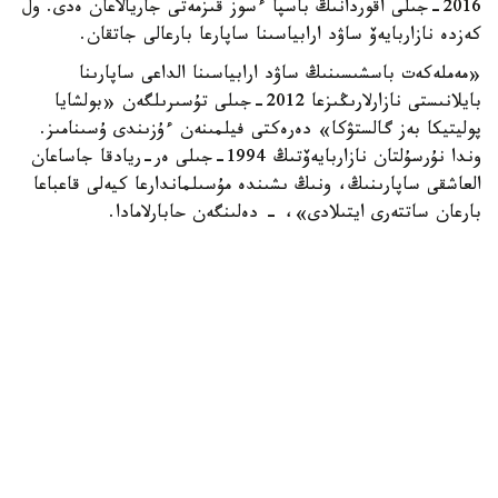
2016-جىلى اقوردانىڭ باسپا ءسوز قىزمەتى جاريالاعان ەدى. ول
كەزدە نازاربايەۆ ساۋد ارابياسىنا ساپارعا بارعالى جاتقان.
«مەملەكەت باسشىسىنىڭ ساۋد ارابياسىنا الداعى ساپارىنا
بايلانىستى نازارلارىڭىزعا 2012-جىلى تۇسىرىلگەن «بولشايا
پوليتيكا بەز گالستۋكا» دەرەكتى فيلمىنەن ءۇزىندى ۇسىنامىز.
وندا نۇرسۇلتان نازاربايەۆتىڭ 1994-جىلى ەر-ريادقا جاساعان
العاشقى ساپارىنىڭ، ونىڭ ىشىندە مۇسىلماندارعا كيەلى قاعباعا
بارعان ساتتەرى ايتىلادى»، - دەلىنگەن حابارلامادا.