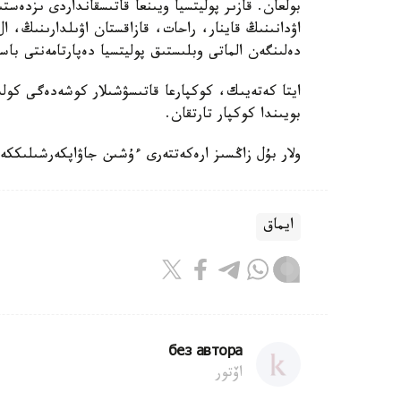
بولعان. قازىر پوليتسيا ويىنعا قاتىسقانداردى ىزدەست
اۋدانىنىڭ قاينار، راحات، قازاقستان اۋىلدارىنىڭ، ال
دەلىنگەن الماتى وبلىستىق پوليتسيا دەپارتامەنتى باسپ
ايتا كەتەيىك، كوكپارعا قاتىسۋشىلار كوشەدەگى كول
بويىندا كوكپار تارتقان.
ولار بۇل زاڭسىز ارەكەتتەرى ءۇشىن جاۋاپكەرشىلىككە ت
ايماق
без автора
اۆتور