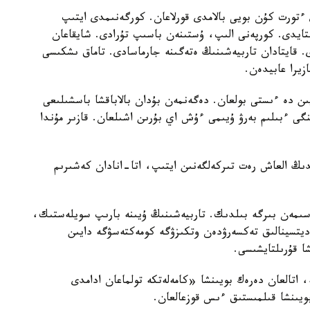
تورت كۇن بويى بالامدى قورلاعان. كورگەنىمدى ايتىپ
استايدى. كورپەنى الىپ، ۇستىنەن باسىپ تۇرادى. شايقاعان
ى. قايتادان تاربيەشىنىڭ ەتەگىنە جارماسادى. تاماق ىشكىسى
زيرا عابيدەن.
يىن دە ءىستى بولعان. دەگەنمەن بۇدان بالاباقشا باسشىلىعى
گى ءبىلىم بەرۋ ۇيىمى ءۇش اي بۇرىن اشىلعان. قازىر مۇندا
ايدىڭ العاش رەت تىركەلگەنىن ايتىپ، اتا-انادان كەشىرىم
سىمەن بىرگە بىلدىك. تاربيەشىنىڭ ۇيىنە بارىپ سويلەستىك،
مەديتسينالىق تەكسەرۋدەن وتكىزۋگە كومەكتەسۋگە دايىن
شا قۇرىلتايشىسى.
ە، اتالعان دەرەك بويىنشا «كامەلەتكە تولماعان ادامدى
بويىنشا قىلمىستىق ءىس قوزعالعان.