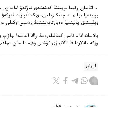
- اتالعان وقيعا بويىنشا كەشەندى تەرگەۋ امالدارى جۇ
پوليتسيا بولىمىنە جەتكىزىلدى. وزگە اقپارات تەرگە
وبلىستىق پوليتسيا دەپارتامەنتىنىڭ رەسمي وكىلى مەي
بالانىڭ اتا-اناسى كىنالىلەردىڭ زاڭ الدىندا جاۋاپ 
وزگە بالالارعا قايتالانباۋى ءۇشىن وقيعاعا جان-جاقت
ايماق
بەيسەن سۇلتان
اۆتور