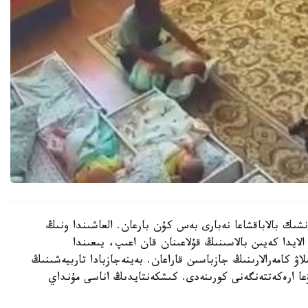
نشىك بالاباقشاعا نەبارى بەس كۇن بارعان. العاشىندا ونىڭ
الايدا كەيىن بالاسىنىڭ قۇلاعىنان قان اعىپ، يىعىندا
لاۋ كامەرالارىنىڭ جازباسىن قاراعان. بەينەجازبادا تاربيەشىنىڭ
عا ارەكەتتەنگەنى كورىنەدى. كىشكەنتايدىڭ اناسى مۇنداي