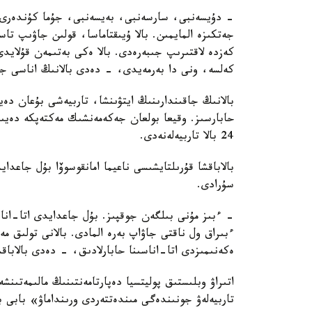
- دۇيسەنبى، سارسەنبى، بەيسەنبى، جۇما كۇندەرى ء
جەتكىزە المايمىن. بالا ۇيىقتاماسا، قولىن جاۋىپ ت
كەزدە لاقتىرىپ جىبەرەدى. بالا ەكى بەتىمەن قۇلايد
كەلسە، ونى دا بەرمەيدى، - دەدى بالانىڭ اناسى جا
بالانىڭ جاقىندارىنىڭ ايتۋىنشا، تاربيەشى بۇعان دە
حابارسىز. وقيعا بولعان جەكەمەنشىك مەكتەپكە دەيىن
24 بالا تاربيەلەنەدى.
بالاباقشا قۇرىلتايشىسى ناعيما امانقوسوۆا بۇل جاعد
سۇرادى.
- ءبىز مۇنى بىلگەن جوقپىز. بۇل جاعدايدى اتا-انا
ءبىراق ول ناقتى جاۋاپ بەرە المادى. بالانى تولىق 
ەكەنىمىزدى اتا-اناسىنا حابارلادىق، - دەدى بالاباق
اتىراۋ وبلىستىق پوليتسيا دەپارتامەنتىنىڭ مالىمەتىنش
تاربيەلەۋ جونىندەگى مىندەتتەردى ورىنداماۋ» بابى 