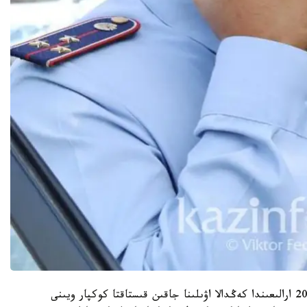
«24- شىلدە كۇنى كەشكى ساعات 19:00 مەن 20:00 ارالىعىندا كەڭدالا اۋىلىنا جاقىن قىستاقتا كوكپار ويىنى