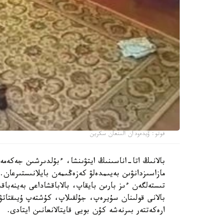
فوتو: ۆيدەودان الىنعان سكرين
بالانىڭ اتا-اناسىنىڭ ايتۋىنشا، ءبۇلدىرشىن جەكەمە
مازاسىزدانۋىن بەيىمدەلۋ كەزەڭىمەن بايلانىستىرعان. 
تىستەلگەن ءىز بارىن بايقاپ، بالاباقشاداعى بەينەباقى
بالانى قولىنان سۇيرەپ، جۇلقىلاپ، كۇشتەپ ۇيىقتاتۋ
ارەكەتتەر بىرنەشە كۇن بويى قايتالانعانىن ايتادى.