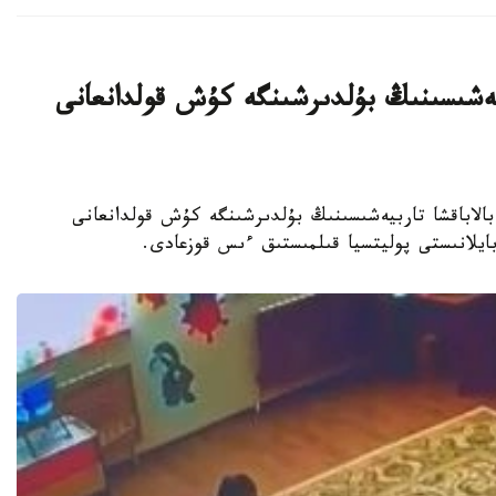
بيەشىسىنىڭ بۇلدىرشىنگە كۇش قولدانعانى
جەكەمەنشىك بالاباقشا تاربيەشىسىنىڭ بۇلدىرشىنگە كۇش قولدانعانى
 بايلانىستى پوليتسيا قىلمىستىق ءىس قوزعادى.