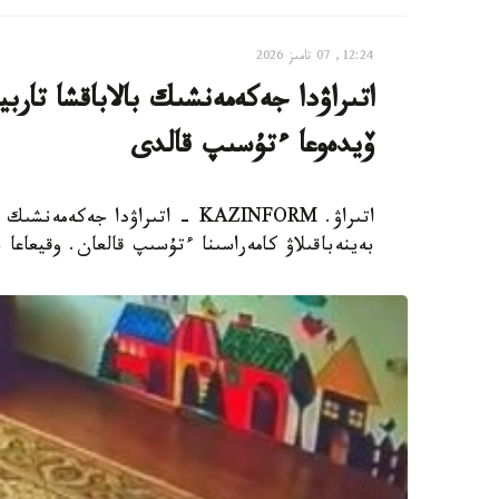
12:24, 07 تامىز 2026
اتىراۋدا جەكەمەنشىك بالاباقشا تار
ۆيدەوعا ءتۇسىپ قالدى
اتىراۋ. KAZINFORM - اتىراۋدا 
بەينەباقىلاۋ كامەراسىنا ءتۇسىپ قالعان. وقيعاعا