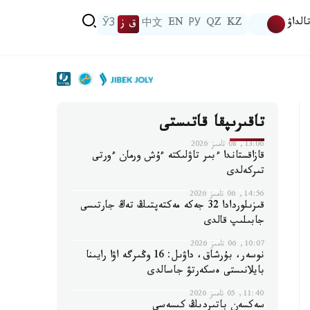
الداۋ
KZ
QZ
РУ
EN
中文
ق ز
ЎЗ
تاقىرىپقا قاتىستى
13:06, 08 تامىز 2026
قازاقستاندا ءبىر تاۋلىكتە ءۇش ورمان ءورتى
تىركەلدى
14:56, 06 تامىز 2026
قىزىلوردادا 32 جەكە مەكتەپتىڭ تەڭ جارتىسى
جابىلىپ قالدى
10:07, 06 تامىز 2026
نوسەر، بۇرشاق، داۋىل: 16 وڭىرگە اۋا رايىنا
بايلانىستى ەسكەرتۋ جاسالدى
11:40, 05 تامىز 2026
سەكسەن باتىردىڭ كىسەسى