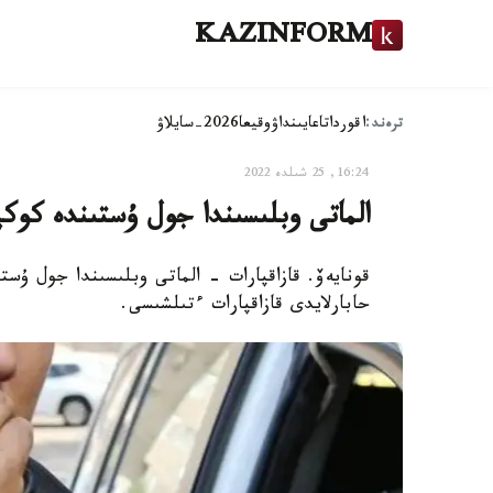
KAZINFORM
ترەند:
اقوردا
تاعايىنداۋ
وقيعا
2026-سايلاۋ
16:24, 25 شىلدە 2022
الماتى وبلىسىندا جول ۇستىندە كوكپا
قونايەۆ. قازاقپارات - الماتى وبلىسىندا جول ۇست
حابارلايدى قازاقپارات ءتىلشىسى.