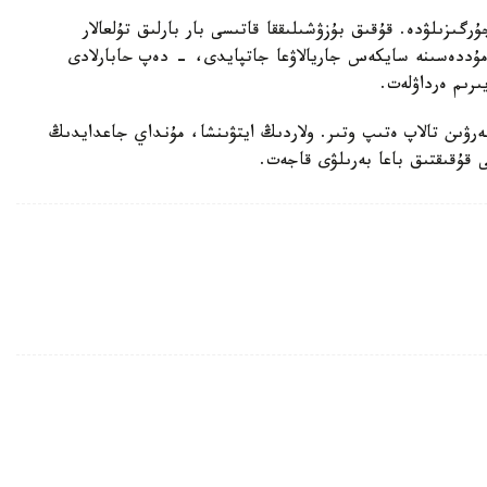
رگىزىلۋدە. قۇقىق بۇزۋشىلىققا قاتىسى بار بارلىق تۇلعالار
ۋ مۇددەسىنە سايكەس جاريالاۋعا جاتپايدى، - دەپ حابارلادى
ىرىم ەرداۋلەت.
بەرۋىن تالاپ ەتىپ وتىر. ولاردىڭ ايتۋىنشا، مۇنداي جاعدايدىڭ
ى قۇقىقتىق باعا بەرىلۋى قاجەت.