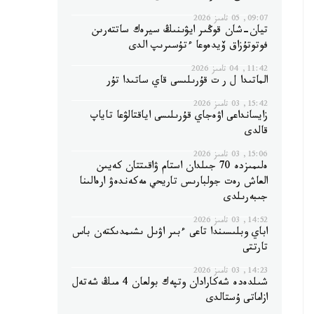
09:07, 05 تامىز 2026
تيان-شان قوڭىر ايۋىنىڭ سيرەك ساتتەرىن
فوتوتۇزاق ۆيدەوعا ءتۇسىرىپ الدى
11:42, 04 تامىز 2026
الماتىدا ل ر ت قۇرىلىسى قاي ساتىدا تۇر
15:42, 03 تامىز 2026
زايسانداعى اۋەجاي قۇرىلىسى اياقتالۋعا تاياپ
قالدى
15:06, 03 تامىز 2026
ەلىمىزدە 70 جىلدان استام ۋاقىتتان كەيىن
العاش رەت جولبارىس تاريحي مەكەندەۋ ارەالىنا
جىبەرىلدى
14:52, 03 تامىز 2026
اباي وبلىسىندا تاعى ءبىر اۋىل ىشىمدىكتەن باس
تارتتى
14:23, 03 تامىز 2026
شىلدەدە شەكارادان وتپەك بولعان 4 مىڭ شەتەل
ازاماتى ۇستالدى