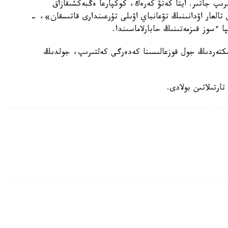
ىرىپ جاتىر. ايتا كەتۋ كەرەك، كوكپارعا ەڭبەكشىقازاق
 تالعار اۋدانىنىڭ تۋعانباي اۋىلى تۇرعىندارى قاتىسقان»، -
ا ءسوز قىزمەتىنىڭ حابارلاماسىندا.
ىكتەردىڭ جول قوزعالىسىنا كەدەرگى كەلتىرىپ، جولدىڭ
ارتىلاتىن بولادى.